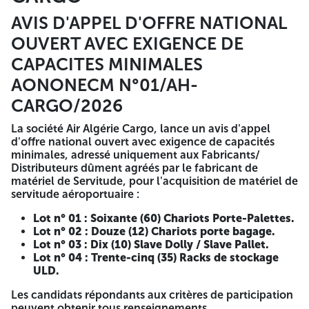
AVIS D'APPEL D'OFFRE NATIONAL
La société Air Algérie Cargo, lance un avis d'appel d'offre
national ouvert avec exigence de capacités minimales,
OUVERT AVEC EXIGENCE DE
adressé uniquement aux Fabricants/ Distributeurs dûment
CAPACITES MINIMALES
agréés par le fabricant de matériel de Servitude, pour
l'acquisition de matériel de servitude aéroportuaire :
AONONECM N°01/AH-
Lot n° 01 : Soixante (60) Chariots Porte-Palettes.
CARGO/2026
Lot n° 02 : Douze (12) Chariots porte bagage.
Lot n° 03 : Dix (10) Slave Dolly / Slave Pallet.
La société Air Algérie Cargo, lance un avis d'appel
Lot n° 04 : Trente-cinq (35) Racks de stockage ULD.
d'offre national ouvert avec exigence de capacités
minimales, adressé uniquement aux Fabricants/
Les candidats répondants aux critères de participation
Distributeurs dûment agréés par le fabricant de
peuvent obtenir tous renseignements complémentaires
matériel de Servitude, pour l'acquisition de matériel de
auprès de :
servitude aéroportuaire :
AIR ALGERIE CARGO / SPA
Aéroport International d'Alger
Lot n° 01 : Soixante (60) Chariots Porte-Palettes.
T4– Agence Commerciale Cargo - Houari Boumediene,
Lot n° 02 : Douze (12) Chariots porte bagage.
1er etage. Dar El-Beida - Alger (Algérie)
E-MAIL : ach
Lot n° 03 : Dix (10) Slave Dolly / Slave Pallet.
at.cargo@airalgerie.dz
Lot n° 04 : Trente-cinq (35) Racks de stockage
ULD.
Le dossier d'Appel d'Offres peut être retiré à l'adresse citée
ci-dessus, sur présentation d'un reçu bancaire de
Les candidats répondants aux critères de participation
versement d'un montant non remboursable de vingt mille
peuvent obtenir tous renseignements