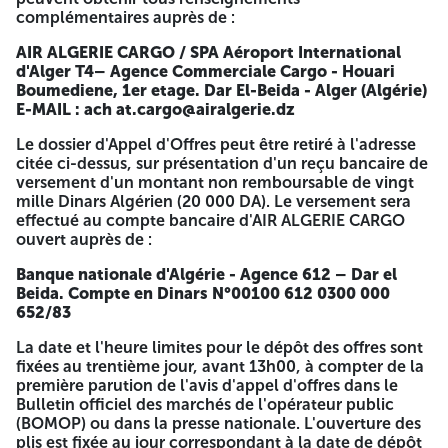
Dinars Algérien (20 000 DA). Le versement sera effectué au
complémentaires auprès de :
compte bancaire d'AIR ALGERIE CARGO ouvert auprès de :
AIR ALGERIE CARGO / SPA
Aéroport International
Banque nationale d'Algérie - Agence 612 – Dar el Beida.
d'Alger T4– Agence Commerciale Cargo - Houari
Compte en Dinars N°00100 612 0300 000 652/83
Boumediene, 1er etage. Dar El-Beida - Alger (Algérie)
E-MAIL : ach at.cargo@airalgerie.dz
La date et l'heure limites pour le dépôt des offres sont
fixées au trentième jour, avant 13h00, à compter de la
Le dossier d'Appel d'Offres peut être retiré à l'adresse
première parution de l'avis d'appel d'offres dans le Bulletin
citée ci-dessus, sur présentation d'un reçu bancaire de
officiel des marchés de l'opérateur public (BOMOP) ou
versement d'un montant non remboursable de vingt
dans la presse nationale. L'ouverture des plis est fixée au
mille Dinars Algérien (20 000 DA). Le versement sera
jour correspondant à la date de dépôt des offres, à 14h00,
effectué au compte bancaire d'AIR ALGERIE CARGO
au siège de la Direction Générale, et la séance sera
ouvert auprès de :
publique.
Banque nationale d'Algérie - Agence 612 – Dar el
El Moudjahid/Pub Anep 2616009667 du 19/03/2026
Beida.
Compte en Dinars N°00100 612 0300 000
652/83
La date et l'heure limites pour le dépôt des offres sont
fixées au trentième jour, avant 13h00, à compter de la
première parution de l'avis d'appel d'offres dans le
Bulletin officiel des marchés de l'opérateur public
(BOMOP) ou dans la presse nationale. L'ouverture des
plis est fixée au jour correspondant à la date de dépôt