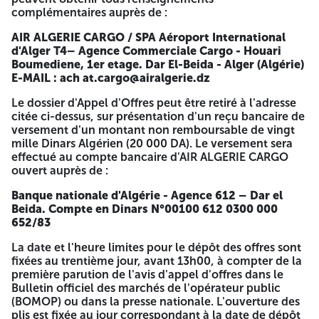
Dinars Algérien (20 000 DA). Le versement sera effectué au
complémentaires auprès de :
compte bancaire d'AIR ALGERIE CARGO ouvert auprès de :
AIR ALGERIE CARGO / SPA
Aéroport International
Banque nationale d'Algérie - Agence 612 – Dar el Beida.
d'Alger T4– Agence Commerciale Cargo - Houari
Compte en Dinars N°00100 612 0300 000 652/83
Boumediene, 1er etage. Dar El-Beida - Alger (Algérie)
E-MAIL : ach at.cargo@airalgerie.dz
La date et l'heure limites pour le dépôt des offres sont
fixées au trentième jour, avant 13h00, à compter de la
Le dossier d'Appel d'Offres peut être retiré à l'adresse
première parution de l'avis d'appel d'offres dans le Bulletin
citée ci-dessus, sur présentation d'un reçu bancaire de
officiel des marchés de l'opérateur public (BOMOP) ou
versement d'un montant non remboursable de vingt
dans la presse nationale. L'ouverture des plis est fixée au
mille Dinars Algérien (20 000 DA). Le versement sera
jour correspondant à la date de dépôt des offres, à 14h00,
effectué au compte bancaire d'AIR ALGERIE CARGO
au siège de la Direction Générale, et la séance sera
ouvert auprès de :
publique.
Banque nationale d'Algérie - Agence 612 – Dar el
El Moudjahid/Pub Anep 2616009667 du 19/03/2026
Beida.
Compte en Dinars N°00100 612 0300 000
652/83
La date et l'heure limites pour le dépôt des offres sont
fixées au trentième jour, avant 13h00, à compter de la
première parution de l'avis d'appel d'offres dans le
Bulletin officiel des marchés de l'opérateur public
(BOMOP) ou dans la presse nationale. L'ouverture des
plis est fixée au jour correspondant à la date de dépôt