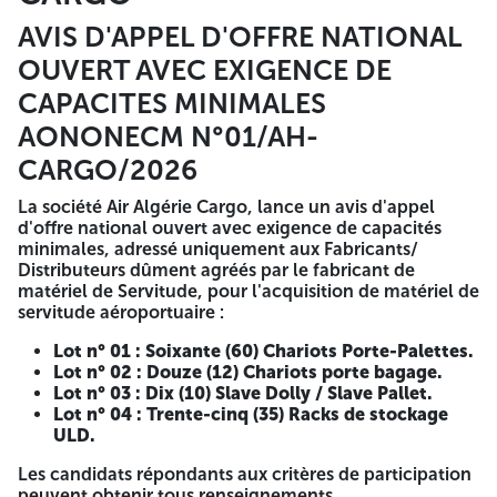
AVIS D'APPEL D'OFFRE NATIONAL
La société Air Algérie Cargo, lance un avis d'appel d'offre
national ouvert avec exigence de capacités minimales,
OUVERT AVEC EXIGENCE DE
adressé uniquement aux Fabricants/ Distributeurs dûment
CAPACITES MINIMALES
agréés par le fabricant de matériel de Servitude, pour
l'acquisition de matériel de servitude aéroportuaire :
AONONECM N°01/AH-
Lot n° 01 : Soixante (60) Chariots Porte-Palettes.
CARGO/2026
Lot n° 02 : Douze (12) Chariots porte bagage.
Lot n° 03 : Dix (10) Slave Dolly / Slave Pallet.
La société Air Algérie Cargo, lance un avis d'appel
Lot n° 04 : Trente-cinq (35) Racks de stockage ULD.
d'offre national ouvert avec exigence de capacités
minimales, adressé uniquement aux Fabricants/
Les candidats répondants aux critères de participation
Distributeurs dûment agréés par le fabricant de
peuvent obtenir tous renseignements complémentaires
matériel de Servitude, pour l'acquisition de matériel de
auprès de :
servitude aéroportuaire :
AIR ALGERIE CARGO / SPA
Aéroport International d'Alger
Lot n° 01 : Soixante (60) Chariots Porte-Palettes.
T4– Agence Commerciale Cargo - Houari Boumediene,
Lot n° 02 : Douze (12) Chariots porte bagage.
1er etage. Dar El-Beida - Alger (Algérie)
E-MAIL : ach
Lot n° 03 : Dix (10) Slave Dolly / Slave Pallet.
at.cargo@airalgerie.dz
Lot n° 04 : Trente-cinq (35) Racks de stockage
ULD.
Le dossier d'Appel d'Offres peut être retiré à l'adresse citée
ci-dessus, sur présentation d'un reçu bancaire de
Les candidats répondants aux critères de participation
versement d'un montant non remboursable de vingt mille
peuvent obtenir tous renseignements