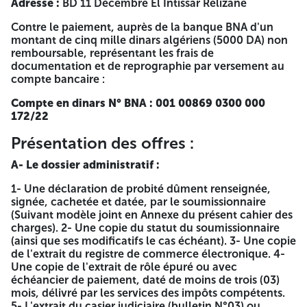
Adresse :
BD 11 Décembre El Intissar Relizane
des pièces citées dans le cahier des charges sous peine de
rejet. La date limite de dépôt des offres est fixée à dix (10)
Contre le paiement, auprès de la banque BNA d'un
jours calendaires de 09h00 à 12 h00 à partir de la première
montant de cinq mille dinars algériens (5000 DA) non
date de parution du présent avis dans la presse nationale
remboursable, représentant les frais de
et sur le site web d'Algérie Télécom. Si ce jour coïncide
documentation et de reprographie par versement au
avec un jour férié ou un jour de repos légal, la durée de
compte bancaire :
préparation des offres est prolongée jusqu'au jour
ouvrable suivant. Les soumissions qui parviennent après la
Compte en dinars N° BNA : 001 00869 0300 000
date limite de dépôt des plis ne seront pas prises en
172/22
considération. Les soumissionnaires sont conviés à assister
à l'ouverture des plis des offres techniques et financières,
Présentation des offres :
qui aura lieu le même jour correspondant à la date limite
du dépôt des plis à 12h00 à l'adresse précitée. Les
A- Le dossier administratif :
candidats restent tenus par leurs offres pendant une
1- Une déclaration de probité dûment renseignée,
période de cent quatre-vingts (180) jours à compter de la
signée, cachetée et datée, par le soumissionnaire
date limite de dépôt des plis. Algérie Télécom EPE/SPA au
(Suivant modèle joint en Annexe du présent cahier des
Capital Social de 115 000 000,00 DA Tél : 021 82 38 39 Fax :
charges). 2- Une copie du statut du soumissionnaire
021 82 38 39 NIF : 00021600180833716001 Siège Social :
(ainsi que ses modificatifs le cas échéant). 3- Une copie
Route Nationale n°05, Cinq Maisons,16130, Mohammadia
de l'extrait du registre de commerce électronique. 4-
– Alger ANEP N° 2616009593 Le Quotidien d'Oran
Une copie de l'extrait de rôle épuré ou avec
18/03/2026 A -=-=-=-
échéancier de paiement, daté de moins de trois (03)
mois, délivré par les services des impôts compétents.
EPE - Algérie Télécom - Spa
5- L'extrait du casier judiciaire (bulletin N°03) ou