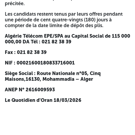
joint en Annexe du présent cahier des charges). 6- Une
précitée.
copie du certificat de galvanisation et/ou autre
document justifiant la galvanisation). 7- Le présent
Les candidats restent tenus par leurs offres pendant
cahier des charges doit être paraphé et la mention «
une période de cent quatre-vingts (180) jours à
Lu et Accepté » sur sa dernière page (voir l'attestation
compter de la date limite de dépôt des plis.
en fin du cahier des charges).
Algérie Télécom EPE/SPA au Capital Social de 115 000
C- L'offre financière :
000,00 DA Tél : 021 82 38 39
1- La lettre de soumission renseignée, signée, datée et
Fax : 021 82 38 39
cachetée (conformément au modèle joint en Annexe du
présent cahier des charges). 2- Le Bordereau des prix
NIF : 00021600180833716001
unitaires renseigné, signé, daté et cacheté (conformément
au modèle joint en Annexe du présent cahier des charges).
Siège Social : Route Nationale n°05, Cinq
3- Le Devis quantitatif et estimatif renseigné, signé, daté et
Maisons,16130, Mohammadia – Alger
cacheté (conformément au modèle joint en Annexe du
ANEP N° 2616009593
présent cahier des charges).
Le Quotidien d'Oran 18/03/2026
Les trois (03) enveloppes susmentionnées sont insérées
dans une seule enveloppe externe fermée et anonyme,
sous aucun signe d'identification du soumissionnaire
comportant uniquement les mentions suivantes :
AVIS D'APPEL D'OFFRES NATIONAL OUVERT AVEC
EXIGENCE DE CAPACITÉS MINIMALES N° : 02