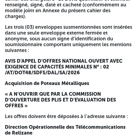
remboursable, représentant les frais de documentation et
renseigné, signé, daté et cacheté (conformément au
de reprographie par versement au compte bancaire :
modèle joint en Annexe du présent cahier des
charges).
Compte en dinars N° BNA : 001 00869 0300 000 172/22
Les trois (03) enveloppes susmentionnées sont insérées
Présentation des offres :
dans une seule enveloppe externe fermée et
anonyme, sous aucun signe d'identification du
A- Le dossier administratif :
soumissionnaire comportant uniquement les mentions
suivantes :
1- Une déclaration de probité dûment renseignée, signée,
cachetée et datée, par le soumissionnaire (Suivant modèle
AVIS D'APPEL D'OFFRES NATIONAL OUVERT AVEC
joint en Annexe du présent cahier des charges). 2- Une
EXIGENCE DE CAPACITÉS MINIMALES N° : 02
copie du statut du soumissionnaire (ainsi que ses
/AT/DOT48/SDFS/DAL/SA/2026
modificatifs le cas échéant). 3- Une copie de l'extrait du
registre de commerce électronique. 4- Une copie de
Acquisition de Poteaux Métalliques
l'extrait de rôle épuré ou avec échéancier de paiement,
daté de moins de trois (03) mois, délivré par les services
« A N'OUVRIR QUE PAR LA COMMISSION
des impôts compétents. 5- L'extrait du casier judiciaire
D'OUVERTURE DES PLIS ET D'EVALUATION DES
(bulletin N°03) ou électronique s'il y a lieu du
OFFRES »
soumissionnaire lorsqu'il s'agit d'une personne physique et
du gérant ou directeur général de l'entreprise lorsqu'il
Les offres doivent être déposées à l'adresse suivante :
s'agit d'une personne morale daté de moins de trois (03)
mois. 6- Une copie du numéro d'identification fiscale (NIF).
Direction Opérationnelle des Télécommunications
7- Une copie de la dernière attestation de dépôt légal des
de Relizane