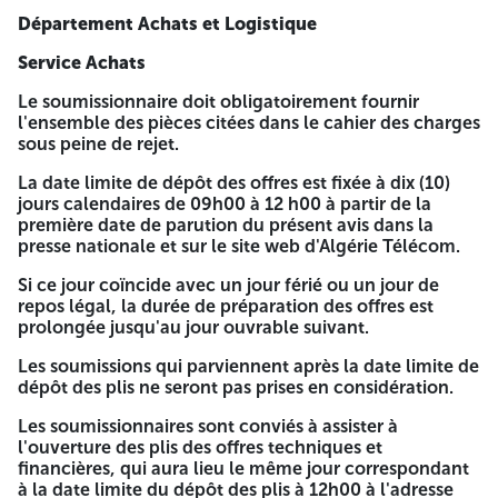
comptes sociaux auprès du CNRC, le cas échéant. 8- Copie
Département Achats et Logistique
de l'attestation de mise à jour (CASNOS) en cours de
validité.
Service Achats
9- Une délégation de pouvoir de signature dans le cas où
Le soumissionnaire doit obligatoirement fournir
celui-ci n'est pas le soumissionnaire lui-même (modèle
l'ensemble des pièces citées dans le cahier des charges
joint en Annexe du présent cahier des charges). 10- Fiche
sous peine de rejet.
de spécifications techniques des poteaux Métalliques.
La date limite de dépôt des offres est fixée à dix (10)
B- L'offre technique :
jours calendaires de 09h00 à 12 h00 à partir de la
première date de parution du présent avis dans la
1- Une déclaration à souscrire dûment renseignée, signée,
presse nationale et sur le site web d'Algérie Télécom.
cachetée et datée, par le soumissionnaire (Suivant modèle
joint en Annexe du présent cahier des charges). 2- Copie
Si ce jour coïncide avec un jour férié ou un jour de
des références professionnelles des cinq (05) dernières
repos légal, la durée de préparation des offres est
années justifiées par l'un des documents suivants :
prolongée jusqu'au jour ouvrable suivant.
Attestation de bonne exécution.
Les soumissions qui parviennent après la date limite de
PV de Réception définitive. 3- Acte d'Engagement sur
dépôt des plis ne seront pas prises en considération.
le délai de livraison (suivant le modèle joint en Annexe
du présent cahier des charges). 4- Acte d'Engagement
Les soumissionnaires sont conviés à assister à
de la garantie (suivant le modèle joint en Annexe du
l'ouverture des plis des offres techniques et
présent cahier des charges). 5- Acte Engagement sur
financières, qui aura lieu le même jour correspondant
les Délais de Remplacement des Poteaux Défectueux
à la date limite du dépôt des plis à 12h00 à l'adresse