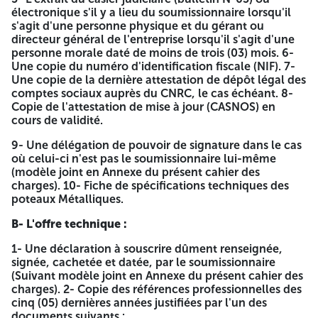
électronique s'il y a lieu du soumissionnaire lorsqu'il
Direction Opérationnelle des
s'agit d'une personne physique et du gérant ou
Télécommunications de Relizane
directeur général de l'entreprise lorsqu'il s'agit d'une
personne morale daté de moins de trois (03) mois. 6-
Adresse :
BD 11 Décembre El Intissar Relizane
Une copie du numéro d'identification fiscale (NIF). 7-
Une copie de la dernière attestation de dépôt légal des
AVIS D'APPEL D'OFFRES NATIONAL OUVERT AVEC
comptes sociaux auprès du CNRC, le cas échéant. 8-
EXIGENCE DE CAPACITÉS MINIMALES
Copie de l'attestation de mise à jour (CASNOS) en
cours de validité.
N° : 02/AT/DOT48/SDFS/DAL/SA/2026
9- Une délégation de pouvoir de signature dans le cas
La Direction Opérationnelles des Télécommunications de
où celui-ci n'est pas le soumissionnaire lui-même
Relizane lance un avis d'appel d'offres national ouvert
(modèle joint en Annexe du présent cahier des
avec exigence de capacités minimales pour :
charges). 10- Fiche de spécifications techniques des
poteaux Métalliques.
ACQUISITION DE POTEAUX METALLIQUES
B- L'offre technique :
ALLOTISSEMENT :
1- Une déclaration à souscrire dûment renseignée,
La présente opération est constituée d'Un (01) seul lot.
signée, cachetée et datée, par le soumissionnaire
(Suivant modèle joint en Annexe du présent cahier des
ETENDUE DU BESOIN :
charges). 2- Copie des références professionnelles des
cinq (05) dernières années justifiées par l'un des
| 01 | Poteaux métalliques – Hauteur 6,25 mètres. | 02 |
documents suivants :