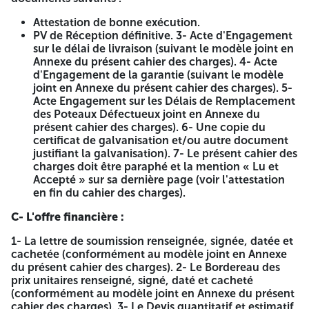
Poteaux métalliques – Hauteur 7 mètres. | 03 | Poteaux
métalliques – Hauteur 8 mètres.
Attestation de bonne exécution.
PV de Réception définitive. 3- Acte d'Engagement
ELIGIBILITE DES CANDIDATS :
sur le délai de livraison (suivant le modèle joint en
Annexe du présent cahier des charges). 4- Acte
Le présent cahier des charges s'adresse aux
d'Engagement de la garantie (suivant le modèle
soumissionnaires spécialisés dans le domaine,
joint en Annexe du présent cahier des charges). 5-
conformément au cahier des prescriptions techniques
Acte Engagement sur les Délais de Remplacement
(CPT).
des Poteaux Défectueux joint en Annexe du
présent cahier des charges). 6- Une copie du
Les entreprises intéressées par le présent appel d'offres
certificat de galvanisation et/ou autre document
peuvent retirer le cahier des charges auprès de la structure
justifiant la galvanisation). 7- Le présent cahier des
contractante d'Algérie Télécom à l'adresse suivante :
charges doit être paraphé et la mention « Lu et
Direction Opérationnelle des Télécommunications de
Accepté » sur sa dernière page (voir l'attestation
Relizane
en fin du cahier des charges).
Département Achats et Logistique
C- L'offre financière :
Service Achats
1- La lettre de soumission renseignée, signée, datée et
cachetée (conformément au modèle joint en Annexe
Adresse :
BD 11 Décembre El Intissar Relizane
du présent cahier des charges). 2- Le Bordereau des
prix unitaires renseigné, signé, daté et cacheté
Contre le paiement, auprès de la banque BNA d'un
(conformément au modèle joint en Annexe du présent
montant de cinq mille dinars algériens (5000 DA) non
cahier des charges). 3- Le Devis quantitatif et estimatif