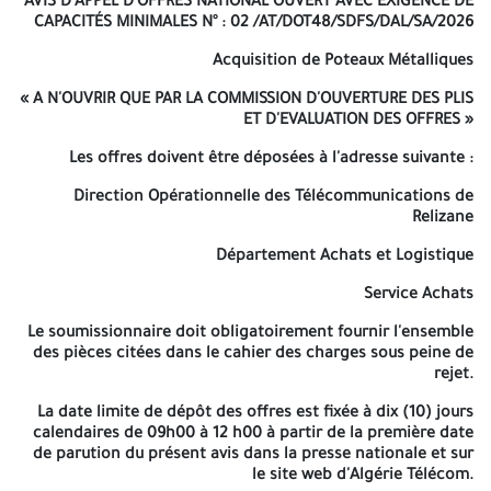
paiement, daté de moins de trois (03) mois, délivré par les
AVIS D'APPEL D'OFFRES NATIONAL OUVERT AVEC EXIGENCE DE
services des impôts compétents. 5- L'extrait du casier judiciaire
CAPACITÉS MINIMALES N° : 02 /AT/DOT48/SDFS/DAL/SA/2026
(bulletin N°03) ou électronique s'il y a lieu du soumissionnaire
lorsqu'il s'agit d'une personne physique et du gérant ou directeur
Acquisition de Poteaux Métalliques
général de l'entreprise lorsqu'il s'agit d'une personne morale
« A N'OUVRIR QUE PAR LA COMMISSION D'OUVERTURE DES PLIS
daté de moins de trois (03) mois. 6- Une copie du numéro
ET D'EVALUATION DES OFFRES »
d'identification fiscale (NIF). 7- Une copie de la dernière
attestation de dépôt légal des comptes sociaux auprès du CNRC,
Les offres doivent être déposées à l'adresse suivante :
le cas échéant. 8- Copie de l'attestation de mise à jour (CASNOS)
en cours de validité.
Direction Opérationnelle des Télécommunications de
Relizane
9- Une délégation de pouvoir de signature dans le cas où celui-ci
n'est pas le soumissionnaire lui-même (modèle joint en Annexe
Département Achats et Logistique
du présent cahier des charges). 10- Fiche de spécifications
techniques des poteaux Métalliques.
Service Achats
B- L'offre technique :
Le soumissionnaire doit obligatoirement fournir l'ensemble
des pièces citées dans le cahier des charges sous peine de
1- Une déclaration à souscrire dûment renseignée, signée,
rejet.
cachetée et datée, par le soumissionnaire (Suivant modèle joint
en Annexe du présent cahier des charges). 2- Copie des
La date limite de dépôt des offres est fixée à dix (10) jours
références professionnelles des cinq (05) dernières années
calendaires de 09h00 à 12 h00 à partir de la première date
justifiées par l'un des documents suivants :
de parution du présent avis dans la presse nationale et sur
le site web d'Algérie Télécom.
Attestation de bonne exécution.