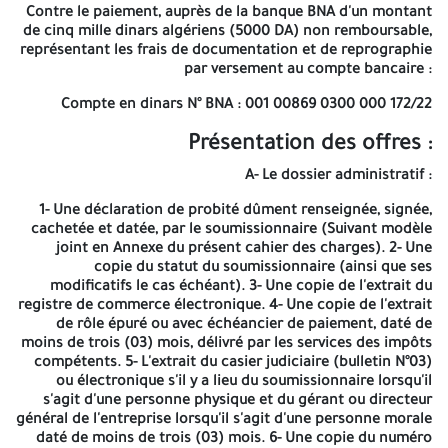
Contre le paiement, auprès de la banque BNA d'un montant
correspondant à la date limite du dépôt des plis à 12h00 à
de cinq mille dinars algériens (5000 DA) non remboursable,
l'adresse précitée. Les candidats restent tenus par leurs offres
représentant les frais de documentation et de reprographie
pendant une période de cent quatre-vingts (180) jours à compter
par versement au compte bancaire :
de la date limite de dépôt des plis. Algérie Télécom EPE/SPA au
Capital Social de 115 000 000,00 DA Tél : 021 82 38 39 Fax : 021 82
Compte en dinars N° BNA : 001 00869 0300 000 172/22
38 39 NIF : 00021600180833716001 Siège Social : Route Nationale
n°05, Cinq Maisons,16130, Mohammadia – Alger ANEP N°
Présentation des offres :
2616009593 Le Quotidien d'Oran 18/03/2026 A -=-=-=-
A- Le dossier administratif :
EPE - Algérie Télécom - Spa
1- Une déclaration de probité dûment renseignée, signée,
Direction Opérationnelle des
cachetée et datée, par le soumissionnaire (Suivant modèle
joint en Annexe du présent cahier des charges). 2- Une
Télécommunications de Relizane
copie du statut du soumissionnaire (ainsi que ses
modificatifs le cas échéant). 3- Une copie de l'extrait du
Adresse :
BD 11 Décembre El Intissar Relizane
registre de commerce électronique. 4- Une copie de l'extrait
de rôle épuré ou avec échéancier de paiement, daté de
AVIS D'APPEL D'OFFRES NATIONAL OUVERT AVEC EXIGENCE DE
moins de trois (03) mois, délivré par les services des impôts
CAPACITÉS MINIMALES
compétents. 5- L'extrait du casier judiciaire (bulletin N°03)
ou électronique s'il y a lieu du soumissionnaire lorsqu'il
N° : 02/AT/DOT48/SDFS/DAL/SA/2026
s'agit d'une personne physique et du gérant ou directeur
La Direction Opérationnelles des Télécommunications de
général de l'entreprise lorsqu'il s'agit d'une personne morale
Relizane lance un avis d'appel d'offres national ouvert avec
daté de moins de trois (03) mois. 6- Une copie du numéro