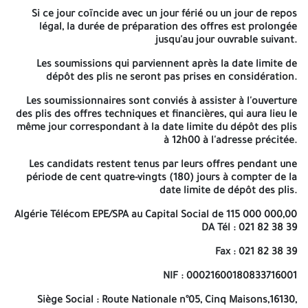
PV de Réception définitive. 3- Acte d'Engagement sur
Si ce jour coïncide avec un jour férié ou un jour de repos
le délai de livraison (suivant le modèle joint en Annexe
légal, la durée de préparation des offres est prolongée
du présent cahier des charges). 4- Acte d'Engagement
jusqu'au jour ouvrable suivant.
de la garantie (suivant le modèle joint en Annexe du
présent cahier des charges). 5- Acte Engagement sur
Les soumissions qui parviennent après la date limite de
les Délais de Remplacement des Poteaux Défectueux
dépôt des plis ne seront pas prises en considération.
joint en Annexe du présent cahier des charges). 6- Une
copie du certificat de galvanisation et/ou autre
Les soumissionnaires sont conviés à assister à l'ouverture
document justifiant la galvanisation). 7- Le présent
des plis des offres techniques et financières, qui aura lieu le
cahier des charges doit être paraphé et la mention «
même jour correspondant à la date limite du dépôt des plis
Lu et Accepté » sur sa dernière page (voir l'attestation
à 12h00 à l'adresse précitée.
en fin du cahier des charges).
Les candidats restent tenus par leurs offres pendant une
C- L'offre financière :
période de cent quatre-vingts (180) jours à compter de la
date limite de dépôt des plis.
1- La lettre de soumission renseignée, signée, datée et cachetée
(conformément au modèle joint en Annexe du présent cahier des
Algérie Télécom EPE/SPA au Capital Social de 115 000 000,00
charges). 2- Le Bordereau des prix unitaires renseigné, signé,
DA Tél : 021 82 38 39
daté et cacheté (conformément au modèle joint en Annexe du
Fax : 021 82 38 39
présent cahier des charges). 3- Le Devis quantitatif et estimatif
renseigné, signé, daté et cacheté (conformément au modèle
NIF : 00021600180833716001
joint en Annexe du présent cahier des charges).
Siège Social : Route Nationale n°05, Cinq Maisons,16130,
Les trois (03) enveloppes susmentionnées sont insérées dans