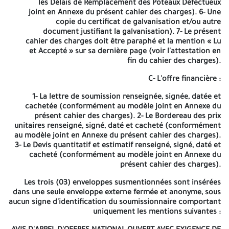
les Délais de Remplacement des Poteaux Défectueux
joint en Annexe du présent cahier des charges). 6- Une
Département Achats et Logistique
copie du certificat de galvanisation et/ou autre
document justifiant la galvanisation). 7- Le présent
Service Achats
cahier des charges doit être paraphé et la mention « Lu
Adresse :
BD 11 Décembre El Intissar Relizane
et Accepté » sur sa dernière page (voir l'attestation en
fin du cahier des charges).
Contre le paiement, auprès de la banque BNA d'un montant de
cinq mille dinars algériens (5000 DA) non remboursable,
C- L'offre financière :
représentant les frais de documentation et de reprographie par
1- La lettre de soumission renseignée, signée, datée et
versement au compte bancaire :
cachetée (conformément au modèle joint en Annexe du
Compte en dinars N° BNA : 001 00869 0300 000 172/22
présent cahier des charges). 2- Le Bordereau des prix
unitaires renseigné, signé, daté et cacheté (conformément
Présentation des offres :
au modèle joint en Annexe du présent cahier des charges).
3- Le Devis quantitatif et estimatif renseigné, signé, daté et
A- Le dossier administratif :
cacheté (conformément au modèle joint en Annexe du
présent cahier des charges).
1- Une déclaration de probité dûment renseignée, signée,
cachetée et datée, par le soumissionnaire (Suivant modèle joint
Les trois (03) enveloppes susmentionnées sont insérées
en Annexe du présent cahier des charges). 2- Une copie du statut
dans une seule enveloppe externe fermée et anonyme, sous
du soumissionnaire (ainsi que ses modificatifs le cas échéant). 3-
aucun signe d'identification du soumissionnaire comportant
Une copie de l'extrait du registre de commerce électronique. 4-
uniquement les mentions suivantes :
Une copie de l'extrait de rôle épuré ou avec échéancier de