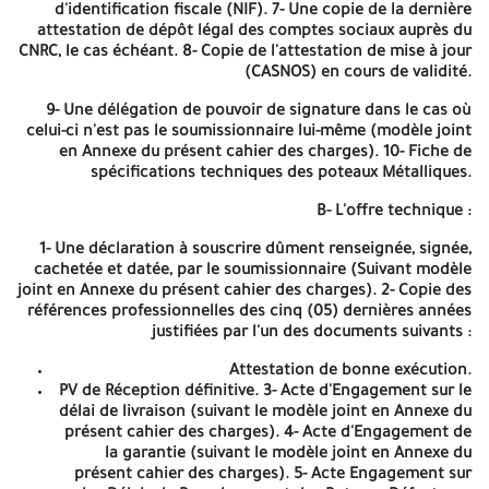
exigence de capacités minimales pour :
d'identification fiscale (NIF). 7- Une copie de la dernière
attestation de dépôt légal des comptes sociaux auprès du
ACQUISITION DE POTEAUX METALLIQUES
CNRC, le cas échéant. 8- Copie de l'attestation de mise à jour
(CASNOS) en cours de validité.
ALLOTISSEMENT :
9- Une délégation de pouvoir de signature dans le cas où
La présente opération est constituée d'Un (01) seul lot.
celui-ci n'est pas le soumissionnaire lui-même (modèle joint
en Annexe du présent cahier des charges). 10- Fiche de
ETENDUE DU BESOIN :
spécifications techniques des poteaux Métalliques.
| 01 | Poteaux métalliques – Hauteur 6,25 mètres. | 02 | Poteaux
B- L'offre technique :
métalliques – Hauteur 7 mètres. | 03 | Poteaux métalliques –
Hauteur 8 mètres.
1- Une déclaration à souscrire dûment renseignée, signée,
cachetée et datée, par le soumissionnaire (Suivant modèle
ELIGIBILITE DES CANDIDATS :
joint en Annexe du présent cahier des charges). 2- Copie des
références professionnelles des cinq (05) dernières années
Le présent cahier des charges s'adresse aux soumissionnaires
justifiées par l'un des documents suivants :
spécialisés dans le domaine, conformément au cahier des
prescriptions techniques (CPT).
Attestation de bonne exécution.
PV de Réception définitive. 3- Acte d'Engagement sur le
Les entreprises intéressées par le présent appel d'offres peuvent
délai de livraison (suivant le modèle joint en Annexe du
retirer le cahier des charges auprès de la structure contractante
présent cahier des charges). 4- Acte d'Engagement de
d'Algérie Télécom à l'adresse suivante :
la garantie (suivant le modèle joint en Annexe du
présent cahier des charges). 5- Acte Engagement sur
Direction Opérationnelle des Télécommunications de Relizane