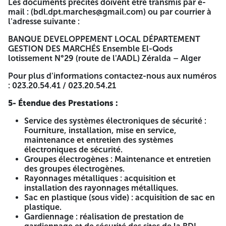
équipements sensibles catégorie C) ou de type II
Les documents précités doivent être transmis par e-
(activité liée à l'installation, la maintenance et la
mail : (bdl.dpt.marches@gmail.com) ou par courrier à
réparation des équipements sensibles catégorie C) -
l'adresse suivante :
Attestation de bonne exécution.
Expérience et référence professionnelle. | Rayonnages
BANQUE DEVELOPPEMENT LOCAL DÉPARTEMENT
métalliques | | Entreprise spécialisée dans le domaine. |
GESTION DES MARCHÉS Ensemble El-Qods
Sac en plastique (sous vide) | | Autorisation en cours de
lotissement N°29 (route de l'AADL) Zéralda – Alger
validité de type A ou C, conformément aux
Pour plus d'informations contactez-nous aux numéros
dispositions du décret législatif N° 93-16 du
: 023.20.54.41 / 023.20.54.21
04/12/1993, fixant les conditions d'activités de
gardiennage et de transport de fonds. | Gardiennage | |
5- Étendue des Prestations :
Autorisation de port d'arme en cours de validité. |
Transport de fonds | | Ligne spécialisée | | Extincteur | |
Service des systèmes électroniques de sécurité :
Entreprise spécialisée dans le domaine. | Réseau
Fourniture, installation, mise en service,
Incendie Armé | | Tenue vestimentaire |
maintenance et entretien des systèmes
électroniques de sécurité.
3- Délais pour la Manifestation d’Intérêt :
Groupes électrogènes : Maintenance et entretien
des groupes électrogènes.
Les entreprises intéressées doivent transmettre leur dossier
Rayonnages métalliques : acquisition et
de manifestation d'intérêt dans un délai de vingt et un (21)
installation des rayonnages métalliques.
jours à compter de la première publication du présent avis
Sac en plastique (sous vide) : acquisition de sac en
dans les quotidiens nationaux.
plastique.
4- Documents à Fournir :
Gardiennage : réalisation de prestation de