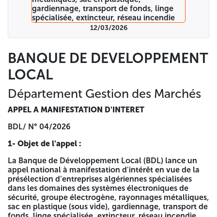
Armé | | Tenue vestimentaire | 3- Délais pour la
Manifestation d’Intérêt : Les entreprises intéressées doivent
transmettre leur dossier de manifestation d'intérêt dans un
12/03/2026
délai de vingt et un (21) jours à compter de la première
publication du présent avis dans les quotidiens nationaux.
4- Documents à Fournir : Les entreprises intéressées
BANQUE DE DEVELOPPEMENT
doivent transmettre un dossier complet comprenant les
LOCAL
éléments suivants : Lettre de manifestation d'intérêt. Copie
du registre de commerce avec code adéquat. Agrément en
cours de validité (Domaines service des systèmes
Département Gestion des Marchés
électronique, groupes électrogènes, gardiennage,
transport de fonds et ligne spécialisée). Statut de
APPEL A MANIFESTATION D'INTERET
l'entreprise. Le casier judiciaire de signataire (Domaines
service des systèmes électronique et groupes
BDL/ N° 04/2026
électrogènes). Références professionnelles. Présentation
1- Objet de l'appel :
de l'entreprise et ses projets. Les documents précités
doivent être transmis par e-mail :
La Banque de Développement Local (BDL) lance un
(bdl.dpt.marches@gmail.com) ou par courrier à l'adresse
appel national à manifestation d'intérêt en vue de la
suivante : BANQUE DEVELOPPEMENT LOCAL
présélection d'entreprises algériennes spécialisées
DÉPARTEMENT GESTION DES MARCHÉS Ensemble El-Qods
dans les domaines des systèmes électroniques de
lotissement N°29 (route de l'AADL) Zéralda – Alger Pour
sécurité, groupe électrogène, rayonnages métalliques,
plus d'informations contactez-nous aux numéros :
sac en plastique (sous vide), gardiennage, transport de
023.20.54.41 / 023.20.54.21 5- Étendue des Prestations :
fonds, linge spécialisée, extincteur, réseau incendie