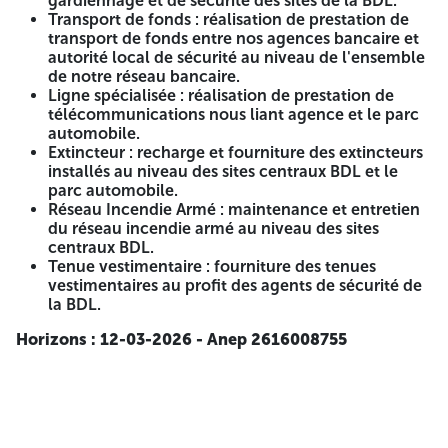
gardiennage et de sécurité des sites de la BDL.
Les entreprises intéressées doivent transmettre un dossier
Transport de fonds : réalisation de prestation de
complet comprenant les éléments suivants :
transport de fonds entre nos agences bancaire et
autorité local de sécurité au niveau de l'ensemble
Lettre de manifestation d'intérêt. Copie du registre de
de notre réseau bancaire.
commerce avec code adéquat. Agrément en cours de
Ligne spécialisée : réalisation de prestation de
validité (Domaines service des systèmes électronique,
télécommunications nous liant agence et le parc
groupes électrogènes, gardiennage, transport de fonds et
automobile.
ligne spécialisée). Statut de l'entreprise. Le casier judiciaire
Extincteur : recharge et fourniture des extincteurs
de signataire (Domaines service des systèmes électronique
installés au niveau des sites centraux BDL et le
et groupes électrogènes). Références professionnelles.
parc automobile.
Présentation de l'entreprise et ses projets.
Réseau Incendie Armé : maintenance et entretien
du réseau incendie armé au niveau des sites
Les documents précités doivent être transmis par e-mail :
centraux BDL.
(bdl.dpt.marches@gmail.com) ou par courrier à l'adresse
Tenue vestimentaire : fourniture des tenues
suivante :
vestimentaires au profit des agents de sécurité de
la BDL.
BANQUE DEVELOPPEMENT LOCAL DÉPARTEMENT
GESTION DES MARCHÉS Ensemble El-Qods lotissement
Horizons : 12-03-2026 - Anep 2616008755
N°29 (route de l'AADL) Zéralda – Alger
Pour plus d'informations contactez-nous aux numéros :
023.20.54.41 / 023.20.54.21
5- Étendue des Prestations :