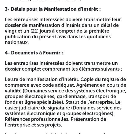
Les domaines concernés par le présent appel à
3- Délais pour la Manifestation d’Intérêt :
manifestation d'intérêt :
Les entreprises intéressées doivent transmettre leur
Service des systèmes électroniques de sécurité.
dossier de manifestation d'intérêt dans un délai de
Groupes électrogènes.
vingt et un (21) jours à compter de la première
Rayonnages métalliques.
publication du présent avis dans les quotidiens
Sac en plastique (sous vide).
nationaux.
Gardiennage.
Transport de fonds.
4- Documents à Fournir :
Ligne spécialisée.
Extincteur.
Les entreprises intéressées doivent transmettre un
Réseau Incendie Armé.
dossier complet comprenant les éléments suivants :
Tenue vestimentaire.
Lettre de manifestation d'intérêt. Copie du registre de
2- Exigences requises :
commerce avec code adéquat. Agrément en cours de
validité (Domaines service des systèmes électronique,
| Service des systèmes électroniques de sécurité | |
groupes électrogènes, gardiennage, transport de
Experiénce dans le domaine des installations et
fonds et ligne spécialisée). Statut de l'entreprise. Le
maintenance des systèmes électroniques de sécurité.
casier judiciaire de signataire (Domaines service des
systèmes électronique et groupes électrogènes).
Titulaire d'un agrément type I (activité liée à
Références professionnelles. Présentation de
l'importation, l'exportation, la fabrication, la vente,
l'entreprise et ses projets.
l'installation, la maintenance et la réparation des