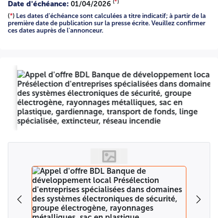
(
*
)
consultation restreinte ultérieure. Les domaines concernés
Date d'échéance:
01/04/2026
par le présent appel à manifestation d'intérêt : Service des
(
*
)
Les dates d'échéance sont calculées a titre indicatif; à partir de la
systèmes électroniques de sécurité. Groupes électrogènes.
première date de publication sur la presse écrite. Veuillez confirmer
Rayonnages métalliques. Sac en plastique (sous vide).
ces dates auprès de l'annonceur.
Gardiennage. Transport de fonds. Ligne spécialisée.
Extincteur. Réseau Incendie Armé. Tenue vestimentaire. 2-
Exigences requises : | Service des systèmes électroniques
de sécurité | | Experiénce dans le domaine des installations
et maintenance des systèmes électroniques de sécurité.
Titulaire d'un agrément type I (activité liée à l'importation,
l'exportation, la fabrication, la vente, l'installation, la
maintenance et la réparation des équipements sensibles
catégorie C) ou de type II (activité liée à l'installation, la
maintenance et la réparation des équipements sensibles
catégorie C) - Attestation de bonne exécution. Expérience
et référence professionnelle. | Rayonnages métalliques | |
Entreprise spécialisée dans le domaine. | Sac en plastique
(sous vide) | | Autorisation en cours de validité de type A ou
C, conformément aux dispositions du décret législatif N°
93-16 du 04/12/1993, fixant les conditions d'activités de
gardiennage et de transport de fonds. | Gardiennage | |
Autorisation de port d'arme en cours de validité. |
Transport de fonds | | Ligne spécialisée | | Extincteur | |
Entreprise spécialisée dans le domaine. | Réseau Incendie