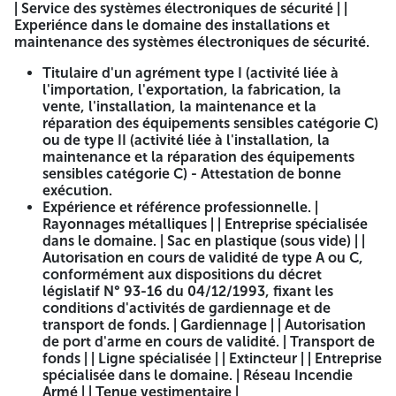
LOCAL
| Service des systèmes électroniques de sécurité | |
Experiénce dans le domaine des installations et
maintenance des systèmes électroniques de sécurité.
Département Gestion des Marchés
Titulaire d'un agrément type I (activité liée à
APPEL A MANIFESTATION D'INTERET
l'importation, l'exportation, la fabrication, la
vente, l'installation, la maintenance et la
BDL/ N° 04/2026
réparation des équipements sensibles catégorie C)
1- Objet de l'appel :
ou de type II (activité liée à l'installation, la
maintenance et la réparation des équipements
La Banque de Développement Local (BDL) lance un appel
sensibles catégorie C) - Attestation de bonne
national à manifestation d'intérêt en vue de la présélection
exécution.
d'entreprises algériennes spécialisées dans les domaines
Expérience et référence professionnelle. |
des systèmes électroniques de sécurité, groupe
Rayonnages métalliques | | Entreprise spécialisée
électrogène, rayonnages métalliques, sac en plastique
dans le domaine. | Sac en plastique (sous vide) | |
(sous vide), gardiennage, transport de fonds, linge
Autorisation en cours de validité de type A ou C,
spécialisée, extincteur, réseau incendie armé et tenue
conformément aux dispositions du décret
vestimentaire.
législatif N° 93-16 du 04/12/1993, fixant les
conditions d'activités de gardiennage et de
L'objectif de cet appel est de recueillir les manifestations
transport de fonds. | Gardiennage | | Autorisation
d'intérêt des entreprises qualifiées, disposant de
de port d'arme en cours de validité. | Transport de
compétences avérées, afin d'évaluer leurs capacités et
fonds | | Ligne spécialisée | | Extincteur | | Entreprise
d'effectuer une présélection en vue d'une consultation
spécialisée dans le domaine. | Réseau Incendie
restreinte ultérieure.
Armé | | Tenue vestimentaire |