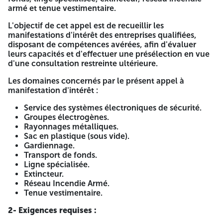
Service des systèmes électroniques de sécurité :
armé et tenue vestimentaire.
Fourniture, installation, mise en service, maintenance et
entretien des systèmes électroniques de sécurité. Groupes
L'objectif de cet appel est de recueillir les
électrogènes : Maintenance et entretien des groupes
manifestations d'intérêt des entreprises qualifiées,
électrogènes. Rayonnages métalliques : acquisition et
disposant de compétences avérées, afin d'évaluer
installation des rayonnages métalliques. Sac en plastique
leurs capacités et d'effectuer une présélection en vue
(sous vide) : acquisition de sac en plastique. Gardiennage :
d'une consultation restreinte ultérieure.
réalisation de prestation de gardiennage et de sécurité des
sites de la BDL. Transport de fonds : réalisation de
Les domaines concernés par le présent appel à
prestation de transport de fonds entre nos agences
manifestation d'intérêt :
bancaire et autorité local de sécurité au niveau de
l'ensemble de notre réseau bancaire. Ligne spécialisée :
Service des systèmes électroniques de sécurité.
réalisation de prestation de télécommunications nous liant
Groupes électrogènes.
agence et le parc automobile. Extincteur : recharge et
Rayonnages métalliques.
fourniture des extincteurs installés au niveau des sites
Sac en plastique (sous vide).
centraux BDL et le parc automobile. Réseau Incendie Armé
Gardiennage.
: maintenance et entretien du réseau incendie armé au
Transport de fonds.
niveau des sites centraux BDL. Tenue vestimentaire :
Ligne spécialisée.
fourniture des tenues vestimentaires au profit des agents
Extincteur.
de sécurité de la BDL. Horizons : 12-03-2026 - Anep
Réseau Incendie Armé.
2616008755 A -=-=-=-
Tenue vestimentaire.
BANQUE DE DEVELOPPEMENT
2- Exigences requises :