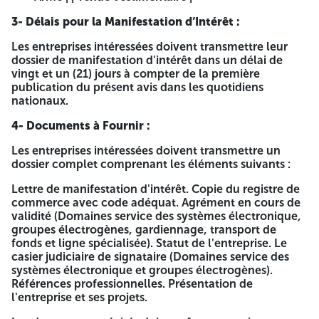
Les domaines concernés par le présent appel à
3- Délais pour la Manifestation d’Intérêt :
manifestation d'intérêt :
Les entreprises intéressées doivent transmettre leur
Service des systèmes électroniques de sécurité.
dossier de manifestation d'intérêt dans un délai de
Groupes électrogènes.
vingt et un (21) jours à compter de la première
Rayonnages métalliques.
publication du présent avis dans les quotidiens
Sac en plastique (sous vide).
nationaux.
Gardiennage.
Transport de fonds.
4- Documents à Fournir :
Ligne spécialisée.
Extincteur.
Les entreprises intéressées doivent transmettre un
Réseau Incendie Armé.
dossier complet comprenant les éléments suivants :
Tenue vestimentaire.
Lettre de manifestation d'intérêt. Copie du registre de
2- Exigences requises :
commerce avec code adéquat. Agrément en cours de
validité (Domaines service des systèmes électronique,
| Service des systèmes électroniques de sécurité | |
groupes électrogènes, gardiennage, transport de
Experiénce dans le domaine des installations et
fonds et ligne spécialisée). Statut de l'entreprise. Le
maintenance des systèmes électroniques de sécurité.
casier judiciaire de signataire (Domaines service des
systèmes électronique et groupes électrogènes).
Titulaire d'un agrément type I (activité liée à
Références professionnelles. Présentation de
l'importation, l'exportation, la fabrication, la vente,
l'entreprise et ses projets.
l'installation, la maintenance et la réparation des