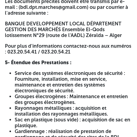
équipements sensibles catégorie C) ou de type II
Les documents précités doivent être transmis par e-
(activité liée à l'installation, la maintenance et la
mail : (bdl.dpt.marches@gmail.com) ou par courrier à
réparation des équipements sensibles catégorie C) -
l'adresse suivante :
Attestation de bonne exécution.
Expérience et référence professionnelle. | Rayonnages
BANQUE DEVELOPPEMENT LOCAL DÉPARTEMENT
métalliques | | Entreprise spécialisée dans le domaine. |
GESTION DES MARCHÉS Ensemble El-Qods
Sac en plastique (sous vide) | | Autorisation en cours de
lotissement N°29 (route de l'AADL) Zéralda – Alger
validité de type A ou C, conformément aux
Pour plus d'informations contactez-nous aux numéros
dispositions du décret législatif N° 93-16 du
: 023.20.54.41 / 023.20.54.21
04/12/1993, fixant les conditions d'activités de
gardiennage et de transport de fonds. | Gardiennage | |
5- Étendue des Prestations :
Autorisation de port d'arme en cours de validité. |
Transport de fonds | | Ligne spécialisée | | Extincteur | |
Service des systèmes électroniques de sécurité :
Entreprise spécialisée dans le domaine. | Réseau
Fourniture, installation, mise en service,
Incendie Armé | | Tenue vestimentaire |
maintenance et entretien des systèmes
électroniques de sécurité.
3- Délais pour la Manifestation d’Intérêt :
Groupes électrogènes : Maintenance et entretien
des groupes électrogènes.
Les entreprises intéressées doivent transmettre leur dossier
Rayonnages métalliques : acquisition et
de manifestation d'intérêt dans un délai de vingt et un (21)
installation des rayonnages métalliques.
jours à compter de la première publication du présent avis
Sac en plastique (sous vide) : acquisition de sac en
dans les quotidiens nationaux.
plastique.
4- Documents à Fournir :
Gardiennage : réalisation de prestation de