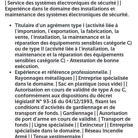
LOCAL
| Service des systèmes électroniques de sécurité | |
Experiénce dans le domaine des installations et
maintenance des systèmes électroniques de sécurité.
Département Gestion des Marchés
Titulaire d'un agrément type I (activité liée à
APPEL A MANIFESTATION D'INTERET
l'importation, l'exportation, la fabrication, la
vente, l'installation, la maintenance et la
BDL/ N° 04/2026
réparation des équipements sensibles catégorie C)
1- Objet de l'appel :
ou de type II (activité liée à l'installation, la
maintenance et la réparation des équipements
La Banque de Développement Local (BDL) lance un appel
sensibles catégorie C) - Attestation de bonne
national à manifestation d'intérêt en vue de la présélection
exécution.
d'entreprises algériennes spécialisées dans les domaines
Expérience et référence professionnelle. |
des systèmes électroniques de sécurité, groupe
Rayonnages métalliques | | Entreprise spécialisée
électrogène, rayonnages métalliques, sac en plastique
dans le domaine. | Sac en plastique (sous vide) | |
(sous vide), gardiennage, transport de fonds, linge
Autorisation en cours de validité de type A ou C,
spécialisée, extincteur, réseau incendie armé et tenue
conformément aux dispositions du décret
vestimentaire.
législatif N° 93-16 du 04/12/1993, fixant les
conditions d'activités de gardiennage et de
L'objectif de cet appel est de recueillir les manifestations
transport de fonds. | Gardiennage | | Autorisation
d'intérêt des entreprises qualifiées, disposant de
de port d'arme en cours de validité. | Transport de
compétences avérées, afin d'évaluer leurs capacités et
fonds | | Ligne spécialisée | | Extincteur | | Entreprise
d'effectuer une présélection en vue d'une consultation
spécialisée dans le domaine. | Réseau Incendie
restreinte ultérieure.
Armé | | Tenue vestimentaire |