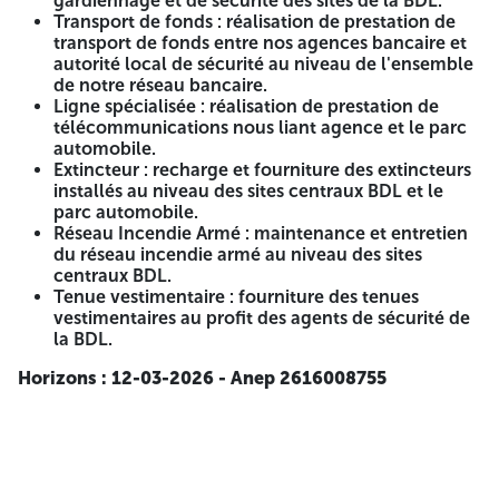
gardiennage et de sécurité des sites de la BDL.
Les entreprises intéressées doivent transmettre un dossier
Transport de fonds : réalisation de prestation de
complet comprenant les éléments suivants :
transport de fonds entre nos agences bancaire et
autorité local de sécurité au niveau de l'ensemble
Lettre de manifestation d'intérêt. Copie du registre de
de notre réseau bancaire.
commerce avec code adéquat. Agrément en cours de
Ligne spécialisée : réalisation de prestation de
validité (Domaines service des systèmes électronique,
télécommunications nous liant agence et le parc
groupes électrogènes, gardiennage, transport de fonds et
automobile.
ligne spécialisée). Statut de l'entreprise. Le casier judiciaire
Extincteur : recharge et fourniture des extincteurs
de signataire (Domaines service des systèmes électronique
installés au niveau des sites centraux BDL et le
et groupes électrogènes). Références professionnelles.
parc automobile.
Présentation de l'entreprise et ses projets.
Réseau Incendie Armé : maintenance et entretien
du réseau incendie armé au niveau des sites
Les documents précités doivent être transmis par e-mail :
centraux BDL.
(bdl.dpt.marches@gmail.com) ou par courrier à l'adresse
Tenue vestimentaire : fourniture des tenues
suivante :
vestimentaires au profit des agents de sécurité de
la BDL.
BANQUE DEVELOPPEMENT LOCAL DÉPARTEMENT
GESTION DES MARCHÉS Ensemble El-Qods lotissement
Horizons : 12-03-2026 - Anep 2616008755
N°29 (route de l'AADL) Zéralda – Alger
Pour plus d'informations contactez-nous aux numéros :
023.20.54.41 / 023.20.54.21
5- Étendue des Prestations :