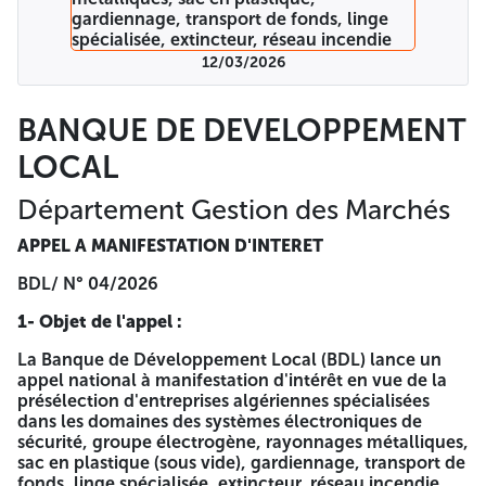
Armé | | Tenue vestimentaire | 3- Délais pour la
Manifestation d’Intérêt : Les entreprises intéressées doivent
transmettre leur dossier de manifestation d'intérêt dans un
12/03/2026
délai de vingt et un (21) jours à compter de la première
publication du présent avis dans les quotidiens nationaux.
4- Documents à Fournir : Les entreprises intéressées
BANQUE DE DEVELOPPEMENT
doivent transmettre un dossier complet comprenant les
LOCAL
éléments suivants : Lettre de manifestation d'intérêt. Copie
du registre de commerce avec code adéquat. Agrément en
cours de validité (Domaines service des systèmes
Département Gestion des Marchés
électronique, groupes électrogènes, gardiennage,
transport de fonds et ligne spécialisée). Statut de
APPEL A MANIFESTATION D'INTERET
l'entreprise. Le casier judiciaire de signataire (Domaines
service des systèmes électronique et groupes
BDL/ N° 04/2026
électrogènes). Références professionnelles. Présentation
1- Objet de l'appel :
de l'entreprise et ses projets. Les documents précités
doivent être transmis par e-mail :
La Banque de Développement Local (BDL) lance un
(bdl.dpt.marches@gmail.com) ou par courrier à l'adresse
appel national à manifestation d'intérêt en vue de la
suivante : BANQUE DEVELOPPEMENT LOCAL
présélection d'entreprises algériennes spécialisées
DÉPARTEMENT GESTION DES MARCHÉS Ensemble El-Qods
dans les domaines des systèmes électroniques de
lotissement N°29 (route de l'AADL) Zéralda – Alger Pour
sécurité, groupe électrogène, rayonnages métalliques,
plus d'informations contactez-nous aux numéros :
sac en plastique (sous vide), gardiennage, transport de
023.20.54.41 / 023.20.54.21 5- Étendue des Prestations :
fonds, linge spécialisée, extincteur, réseau incendie