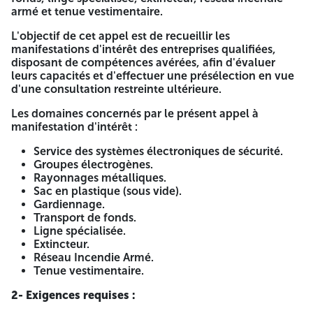
Service des systèmes électroniques de sécurité :
armé et tenue vestimentaire.
Fourniture, installation, mise en service, maintenance et
entretien des systèmes électroniques de sécurité. Groupes
L'objectif de cet appel est de recueillir les
électrogènes : Maintenance et entretien des groupes
manifestations d'intérêt des entreprises qualifiées,
électrogènes. Rayonnages métalliques : acquisition et
disposant de compétences avérées, afin d'évaluer
installation des rayonnages métalliques. Sac en plastique
leurs capacités et d'effectuer une présélection en vue
(sous vide) : acquisition de sac en plastique. Gardiennage :
d'une consultation restreinte ultérieure.
réalisation de prestation de gardiennage et de sécurité des
sites de la BDL. Transport de fonds : réalisation de
Les domaines concernés par le présent appel à
prestation de transport de fonds entre nos agences
manifestation d'intérêt :
bancaire et autorité local de sécurité au niveau de
l'ensemble de notre réseau bancaire. Ligne spécialisée :
Service des systèmes électroniques de sécurité.
réalisation de prestation de télécommunications nous liant
Groupes électrogènes.
agence et le parc automobile. Extincteur : recharge et
Rayonnages métalliques.
fourniture des extincteurs installés au niveau des sites
Sac en plastique (sous vide).
centraux BDL et le parc automobile. Réseau Incendie Armé
Gardiennage.
: maintenance et entretien du réseau incendie armé au
Transport de fonds.
niveau des sites centraux BDL. Tenue vestimentaire :
Ligne spécialisée.
fourniture des tenues vestimentaires au profit des agents
Extincteur.
de sécurité de la BDL. Horizons : 12-03-2026 - Anep
Réseau Incendie Armé.
2616008755 A -=-=-=-
Tenue vestimentaire.
BANQUE DE DEVELOPPEMENT
2- Exigences requises :