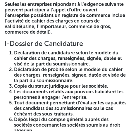
fixée à 15 jours à partir de la date de la première
Seules les entreprises répondant à l'exigence suivante
publication dans la presse nationale et le BOMOP.et la
peuvent participer à l'appel d'offre ouvert: -
presse électronique. -En cas d'approbation de la date
l'entreprise possédant un registre de commerce inclue
limite de préparation des offres un jour férié ou un jour de
l'activité de cahier des charges en cours de
repos légal, la durée de préparation des offres est prorogée
validité(usine, l'importateur, commerce de gros,
jusqu'au jour ouvrable suivant à 14h00 l'après-midi. -Le
commerce de détail).
service contractant peut prolonger les délais en fonction
d'une annonce publiée sur les mêmes sites que la première
I-Dossier de Candidature
annonce. -Le dépôt des offres sera le dernier jour de la
Déclaration de candidature selon le modèle du
durée de préparation des offres avant 14h00, et ce au siège
cahier des charges, renseignées, signée, datée et
APC Annaba, cour de la révolution, 2ème étage, bureau de
visé de la part du soumissionnaire.
secrétariat des marchés publics N° 36. -Les
Déclaration de probité selon le modèle du cahier
soumissionnaires resteront engagés par leurs offres
des charges, renseignées, signee. datée et visée de
pendant 90 jours à compter du lendemain de la date de
la part du soumissionnaire.
dépôt des offres. -Les exposants peuvent assister à la
Copie du statut juridique pour les sociétés.
séance plénière de l'ouverture des plis qui se tiendra le
Les documents relatifs aux pouvoirs habilitant les
même jour du depôt des offres à (14h15). -Le présent avis
personnes à engager l'entreprise.
est une invitation aux soumissionnaires désirant assister à
Tout document permettant d'évaluer les capacités
la séance plénière. -Tous les soumissionnaires rencontrant
des candidats des soumissionnaires ou le cas
des difficultés pour le retrait du cahier des charges
échéant des sous-traitants.
peuvent introduire une requête auprès de Monsieur Le
Dépôt légal du compte général auprès des
Président de l'APC d'Annaba. El Moudjahid/Pub ANEP
sociétés concernant les sociétés soumis au droit
2623001662 du 04/03/2026 A -=-=-=-
algérien.