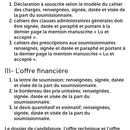
d'Annaba. Lance un avis d'appel d'offre national ouvert
Déclaration à souscrire selon le modèle du cahier
Avec Exigence De Capacites Minimale en application des
des charges, renseignées, signée, datée et visée de
article 39,40,42 alinéa 2 et 43 du décret préscientie n° 15-
la part du soumissionnaire.
24 du 16 09 2015 portant réglementation des marchés
cahiers des clauses administratives générales doit
publics et des délégation de service public. et le texte des
être signée, datée et paraphé et portant à la
articles 3" 38 et 39 de la loi n° 23-12 du 18 muharram 1445
dernier page la mention manuscrite « Lu et
approuvé le 05 aout 2023 détermine les règles générales
accepté ».
isées aux marchés publics ayant pour objet M
cahiers des prescriptions aux soumissionnaires
renseignés, signée et datée et paraphé et portant à
Acquisition des bacs pour la collecte des ordures
la dernier page la mention manuscrite « Lu et
ménagères
accepté ».
Lot N° 01
: Acquisition des bacs pour la collecte des
III- L'offre financière
ordures ménagères 770 L.
la lettre de soumission; renseignées, signée, datée
Lot N° 02
: Acquisition des bacs pour la collecte des
et visée de la part du soumissionnaire.
ordures ménagères 240 1.
le bordereau des prix unitaires; renseignées,
Les soumissionnaires intéressés par le présent avis d'appel
signée. datée et visée de la part du
d'offres ouvert, peuvent retirer le cahier des charges an
soumissionnaire.
près du service des marchés et commandes publics de la
le devis quantitatif et estimatif; renseignées,
commune d'Annaba; au niveau de la cour de la révolution
signée, datée et visée de la part du
commune d'Annaba contre le paiement de la somme de 2
soumissionnaire.
000.00 DA non remboursable représentant les frais de
Le dossier de candidature, l'offre technique et l'offre
reproduction et des photocopies, payable auprès de