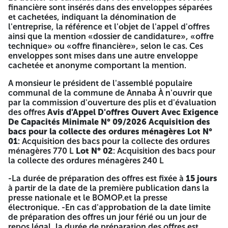
financière sont insérés dans des enveloppes séparées
Monsieur le trésorier communal de la commune d'Annaba
et cachetées, indiquant la dénomination de
contre un recu.
l'entreprise, la référence et l'objet de l'appel d'offres
Conditions de qualification:
ainsi que la mention «dossier de candidature», «offre
technique» ou «offre financière», selon le cas. Ces
Seules les entreprises répondant à l'exigence suivante
enveloppes sont mises dans une autre enveloppe
peuvent participer à l'appel d'offre ouvert: -l'entreprise
cachetée et anonyme comportant la mention.
possédant un registre de commerce inclue l'activité de
cahier des charges en cours de validité(usine,
A monsieur le président de l'assemblé populaire
l'importateur, commerce de gros, commerce de détail).
communal de la commune de Annaba À n'ouvrir que
par la commission d'ouverture des plis et d'évaluation
I-Dossier de Candidature
des offres
Avis d'Appel D'offres Ouvert Avec Exigence
De Capacités Minimale N° 09/2026
Acquisition des
Déclaration de candidature selon le modèle du cahier
bacs pour la collecte des ordures ménagères
Lot N°
des charges, renseignées, signée, datée et visé de la
01
: Acquisition des bacs pour la collecte des ordures
part du soumissionnaire.
ménagères 770 L
Lot N° 02
: Acquisition des bacs pour
Déclaration de probité selon le modèle du cahier des
la collecte des ordures ménagères 240 L
charges, renseignées, signee. datée et visée de la part
du soumissionnaire.
-La durée de préparation des offres est fixée à
15 jours
Copie du statut juridique pour les sociétés.
à partir de la date de la première publication dans la
Les documents relatifs aux pouvoirs habilitant les
presse nationale et le BOMOP.et la presse
personnes à engager l'entreprise.
électronique. -En cas d'approbation de la date limite
Tout document permettant d'évaluer les capacités des
de préparation des offres un jour férié ou un jour de
candidats des soumissionnaires ou le cas échéant des
repos légal, la durée de préparation des offres est