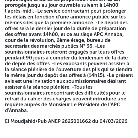
sous-traitants.
prorogée jusqu'au jour ouvrable suivant à 14h00
Dépôt légal du compte général auprès des sociétés
l'après-midi. -Le service contractant peut prolonger
concernant les sociétés soumis au droit algérien.
les délais en fonction d'une annonce publiée sur les
Copie de registre de commerce électronique inclue
mêmes sites que la première annonce. -Le dépôt des
l'activité de cahier des charges.
offres sera le dernier jour de la durée de préparation
Copie de l'extrait de rôle moins de 03 mois en cours de
des offres avant 14h00, et ce au siège APC Annaba,
validité apuré ou accompagniez d'un échéancier pour
cour de la révolution, 2ème étage, bureau de
le paiement délivré par l'inspection des impôts.
secrétariat des marchés publics N° 36. -Les
Copie du numéro d'identification fiscale (NIF)
soumissionnaires resteront engagés par leurs offres
Les attestations de la mise à jour (CASNOS; CNAS) en
pendant 90 jours à compter du lendemain de la date
cours de validité.
de dépôt des offres. -Les exposants peuvent assister à
L'attestation de dépôt légal des comptes sociaux pour
la séance plénière de l'ouverture des plis qui se tiendra
les sociétés soumis au droit algérien
le même jour du depôt des offres à (14h15). -Le présent
Copié de relevé d'identité bancaire (RIB).
avis est une invitation aux soumissionnaires désirant
Un copie de l'avis de notification de NIS.
assister à la séance plénière. -Tous les
exterminateur (soumettre une copie identique a
soumissionnaires rencontrant des difficultés pour le
l'originale).
retrait du cahier des charges peuvent introduire une
requête auprès de Monsieur Le Président de l'APC
Capacités financiers
d'Annaba.
Les bilans financiers des trois dernières années
El Moudjahid/Pub ANEP 2623001662 du 04/03/2026
légalisées par la direction des impôts (2022 - 2023 -
2024).