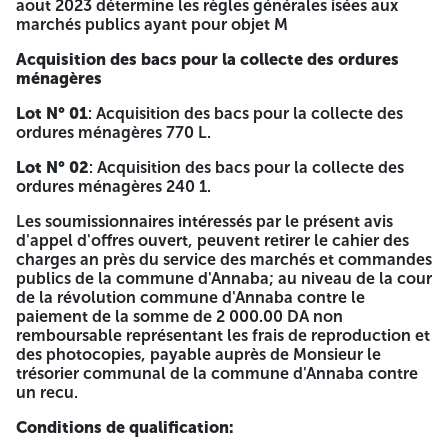
portant à la dernier page la mention manuscrite « Lu et
aout 2023 détermine les règles générales isées aux
accepté ». III- L'offre financière la lettre de soumission;
marchés publics ayant pour objet M
renseignées, signée, datée et visée de la part du
Acquisition des bacs pour la collecte des ordures
soumissionnaire. le bordereau des prix unitaires;
ménagères
renseignées, signée. datée et visée de la part du
soumissionnaire. le devis quantitatif et estimatif;
Lot N° 01
: Acquisition des bacs pour la collecte des
renseignées, signée, datée et visée de la part du
ordures ménagères 770 L.
soumissionnaire. Le dossier de candidature, l'offre
technique et l'offre financière sont insérés dans des
Lot N° 02
: Acquisition des bacs pour la collecte des
enveloppes séparées et cachetées, indiquant la
ordures ménagères 240 1.
dénomination de l'entreprise, la référence et l'objet de
l'appel d'offres ainsi que la mention «dossier de
Les soumissionnaires intéressés par le présent avis
candidature», «offre technique» ou «offre financière»,
d'appel d'offres ouvert, peuvent retirer le cahier des
selon le cas. Ces enveloppes sont mises dans une autre
charges an près du service des marchés et commandes
enveloppe cachetée et anonyme comportant la mention.
publics de la commune d'Annaba; au niveau de la cour
A monsieur le président de l'assemblé populaire
de la révolution commune d'Annaba contre le
communal de la commune de Annaba À n'ouvrir que par la
paiement de la somme de 2 000.00 DA non
commission d'ouverture des plis et d'évaluation des offres
remboursable représentant les frais de reproduction et
Avis d'Appel D'offres Ouvert Avec Exigence De Capacités
des photocopies, payable auprès de Monsieur le
Minimale N° 09/2026 Acquisition des bacs pour la collecte
trésorier communal de la commune d'Annaba contre
des ordures ménagères Lot N° 01: Acquisition des bacs
un recu.
pour la collecte des ordures ménagères 770 L Lot N° 02:
Acquisition des bacs pour la collecte des ordures
Conditions de qualification:
ménagères 240 L -La durée de préparation des offres est