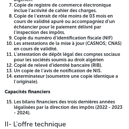
Copie de registre de commerce électronique
REPUBLIQUE ALGERIENNE
inclue l'activité de cahier des charges.
DEMOCRATIQUE ET POPULAIRE
Copie de l'extrait de rôle moins de 03 mois en
cours de validité apuré ou accompagniez d'un
WILAYA DE ANNABA
échéancier pour le paiement délivré par
l'inspection des impôts.
COMMUNE DE ANNABA
Copie du numéro d'identification fiscale (NIF)
Les attestations de la mise à jour (CASNOS; CNAS)
SECRITARIAT GENERAL
en cours de validité.
L'attestation de dépôt légal des comptes sociaux
SERVICE DES MARCHES ET
pour les sociétés soumis au droit algérien
Copié de relevé d'identité bancaire (RIB).
COMMANDES PUBLICS
Un copie de l'avis de notification de NIS.
exterminateur (soumettre une copie identique a
NUMERO D'IDENTIFICATION FISCALE
l'originale).
NIF 098423015167130
Capacités financiers
Avis d'Appel D'offres Ouvert Avec
Les bilans financiers des trois dernières années
Exigence De Capacités Minimale N°
légalisées par la direction des impôts (2022 - 2023
- 2024).
09/2026
II- L'offre technique
Le Président de l'assemblé populaire de La commune