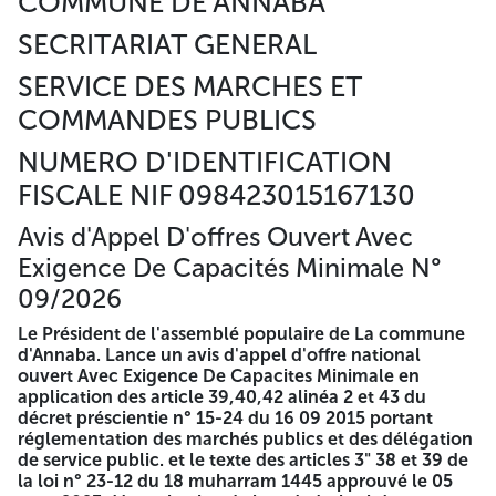
COMMUNE DE ANNABA
capacités des candidats des soumissionnaires ou le cas
échéant des sous-traitants. Dépôt légal du compte général
SECRITARIAT GENERAL
auprès des sociétés concernant les sociétés soumis au droit
algérien. Copie de registre de commerce électronique
SERVICE DES MARCHES ET
inclue l'activité de cahier des charges. Copie de l'extrait de
COMMANDES PUBLICS
rôle moins de 03 mois en cours de validité apuré ou
accompagniez d'un échéancier pour le paiement délivré
NUMERO D'IDENTIFICATION
par l'inspection des impôts. Copie du numéro
d'identification fiscale (NIF) Les attestations de la mise à
FISCALE NIF 098423015167130
jour (CASNOS; CNAS) en cours de validité. L'attestation de
dépôt légal des comptes sociaux pour les sociétés soumis
Avis d'Appel D'offres Ouvert Avec
au droit algérien Copié de relevé d'identité bancaire (RIB).
Exigence De Capacités Minimale N°
Un copie de l'avis de notification de NIS. exterminateur
(soumettre une copie identique a l'originale). Capacités
09/2026
financiers Les bilans financiers des trois dernières années
légalisées par la direction des impôts (2022 - 2023 - 2024).
Le Président de l'assemblé populaire de La commune
II- L'offre technique Déclaration à souscrire selon le
d'Annaba. Lance un avis d'appel d'offre national
modèle du cahier des charges, renseignées, signée, datée
ouvert Avec Exigence De Capacites Minimale en
et visée de la part du soumissionnaire. cahiers des clauses
application des article 39,40,42 alinéa 2 et 43 du
administratives générales doit être signée, datée et
décret préscientie n° 15-24 du 16 09 2015 portant
paraphé et portant à la dernier page la mention
réglementation des marchés publics et des délégation
manuscrite « Lu et accepté ». cahiers des prescriptions aux
de service public. et le texte des articles 3" 38 et 39 de
soumissionnaires renseignés, signée et datée et paraphé et
la loi n° 23-12 du 18 muharram 1445 approuvé le 05