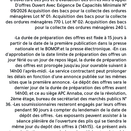
d'ouverture des plis et d'évaluation des offres
Avis d'Appel
du soumissionnaire.
D'offres Ouvert Avec Exigence De Capacités Minimale N°
Copie du statut juridique pour les sociétés.
09/2026
Acquisition des bacs pour la collecte des ordures
Les documents relatifs aux pouvoirs habilitant les
ménagères
Lot N° 01
: Acquisition des bacs pour la collecte
personnes à engager l'entreprise.
des ordures ménagères 770 L
Lot N° 02
: Acquisition des bacs
Tout document permettant d'évaluer les capacités des
pour la collecte des ordures ménagères 240 L
candidats des soumissionnaires ou le cas échéant des
-La durée de préparation des offres est fixée à
sous-traitants.
15 jours
à
partir de la date de la première publication dans la presse
Dépôt légal du compte général auprès des sociétés
nationale et le BOMOP.et la presse électronique. -En cas
concernant les sociétés soumis au droit algérien.
d'approbation de la date limite de préparation des offres un
Copie de registre de commerce électronique inclue
jour férié ou un jour de repos légal, la durée de préparation
l'activité de cahier des charges.
Copie de l'extrait de rôle moins de 03 mois en cours
des offres est prorogée jusqu'au jour ouvrable suivant à
14h00 l'après-midi. -Le service contractant peut prolonger
de validité apuré ou accompagniez d'un échéancier
les délais en fonction d'une annonce publiée sur les mêmes
pour le paiement délivré par l'inspection des impôts.
sites que la première annonce. -Le dépôt des offres sera le
Copie du numéro d'identification fiscale (NIF)
Les attestations de la mise à jour (CASNOS; CNAS) en
dernier jour de la durée de préparation des offres avant
14h00, et ce au siège APC Annaba, cour de la révolution,
cours de validité.
L'attestation de dépôt légal des comptes sociaux pour
2ème étage, bureau de secrétariat des marchés publics N°
36. -Les soumissionnaires resteront engagés par leurs offres
les sociétés soumis au droit algérien
pendant 90 jours à compter du lendemain de la date de
Copié de relevé d'identité bancaire (RIB).
dépôt des offres. -Les exposants peuvent assister à la
Un copie de l'avis de notification de NIS.
séance plénière de l'ouverture des plis qui se tiendra le
exterminateur (soumettre une copie identique a
même jour du depôt des offres à (14h15). -Le présent avis
l'originale).