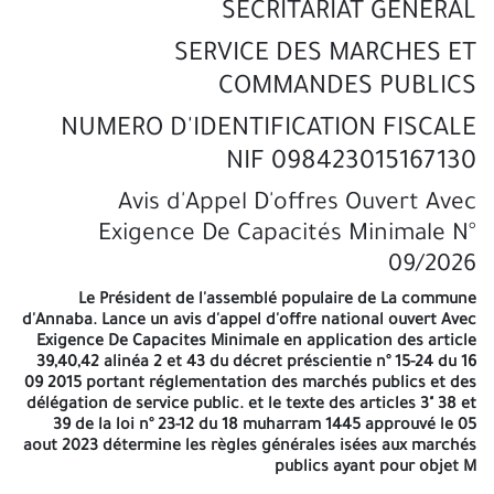
SECRITARIAT GENERAL
de validité apuré ou accompagniez d'un échéancier pour le
paiement délivré par l'inspection des impôts. Copie du numéro
SERVICE DES MARCHES ET
d'identification fiscale (NIF) Les attestations de la mise à jour
(CASNOS; CNAS) en cours de validité. L'attestation de dépôt légal
COMMANDES PUBLICS
des comptes sociaux pour les sociétés soumis au droit algérien
Copié de relevé d'identité bancaire (RIB). Un copie de l'avis de
NUMERO D'IDENTIFICATION FISCALE
notification de NIS. exterminateur (soumettre une copie
NIF 098423015167130
identique a l'originale). Capacités financiers Les bilans financiers
des trois dernières années légalisées par la direction des impôts
Avis d'Appel D'offres Ouvert Avec
(2022 - 2023 - 2024). II- L'offre technique Déclaration à souscrire
selon le modèle du cahier des charges, renseignées, signée,
Exigence De Capacités Minimale N°
datée et visée de la part du soumissionnaire. cahiers des clauses
09/2026
administratives générales doit être signée, datée et paraphé et
portant à la dernier page la mention manuscrite « Lu et accepté
Le Président de l'assemblé populaire de La commune
». cahiers des prescriptions aux soumissionnaires renseignés,
d'Annaba. Lance un avis d'appel d'offre national ouvert Avec
signée et datée et paraphé et portant à la dernier page la
Exigence De Capacites Minimale en application des article
mention manuscrite « Lu et accepté ». III- L'offre financière la
39,40,42 alinéa 2 et 43 du décret préscientie n° 15-24 du 16
lettre de soumission; renseignées, signée, datée et visée de la
09 2015 portant réglementation des marchés publics et des
part du soumissionnaire. le bordereau des prix unitaires;
délégation de service public. et le texte des articles 3" 38 et
renseignées, signée. datée et visée de la part du
39 de la loi n° 23-12 du 18 muharram 1445 approuvé le 05
soumissionnaire. le devis quantitatif et estimatif; renseignées,
aout 2023 détermine les règles générales isées aux marchés
signée, datée et visée de la part du soumissionnaire. Le dossier
publics ayant pour objet M
de candidature, l'offre technique et l'offre financière sont