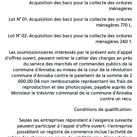
insérés dans des enveloppes séparées et cachetées, indiquant la
Acquisition des bacs pour la collecte des ordures
dénomination de l'entreprise, la référence et l'objet de l'appel
ménagères
d'offres ainsi que la mention «dossier de candidature», «offre
technique» ou «offre financière», selon le cas. Ces enveloppes
Lot N° 01
: Acquisition des bacs pour la collecte des ordures
sont mises dans une autre enveloppe cachetée et anonyme
ménagères 770 L.
comportant la mention. A monsieur le président de l'assemblé
Lot N° 02
: Acquisition des bacs pour la collecte des ordures
populaire communal de la commune de Annaba À n'ouvrir que
ménagères 240 1.
par la commission d'ouverture des plis et d'évaluation des offres
Avis d'Appel D'offres Ouvert Avec Exigence De Capacités
Les soumissionnaires intéressés par le présent avis d'appel
Minimale N° 09/2026 Acquisition des bacs pour la collecte des
d'offres ouvert, peuvent retirer le cahier des charges an près
ordures ménagères Lot N° 01: Acquisition des bacs pour la
du service des marchés et commandes publics de la
collecte des ordures ménagères 770 L Lot N° 02: Acquisition des
commune d'Annaba; au niveau de la cour de la révolution
bacs pour la collecte des ordures ménagères 240 L -La durée de
commune d'Annaba contre le paiement de la somme de 2
préparation des offres est fixée à 15 jours à partir de la date de la
000.00 DA non remboursable représentant les frais de
première publication dans la presse nationale et le BOMOP.et la
reproduction et des photocopies, payable auprès de
presse électronique. -En cas d'approbation de la date limite de
Monsieur le trésorier communal de la commune d'Annaba
préparation des offres un jour férié ou un jour de repos légal, la
contre un recu.
durée de préparation des offres est prorogée jusqu'au jour
ouvrable suivant à 14h00 l'après-midi. -Le service contractant
Conditions de qualification:
peut prolonger les délais en fonction d'une annonce publiée sur
les mêmes sites que la première annonce. -Le dépôt des offres
Seules les entreprises répondant à l'exigence suivante
sera le dernier jour de la durée de préparation des offres avant
peuvent participer à l'appel d'offre ouvert: -l'entreprise
14h00, et ce au siège APC Annaba, cour de la révolution, 2ème
possédant un registre de commerce inclue l'activité de
étage, bureau de secrétariat des marchés publics N° 36. -Les