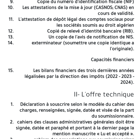
Copie du numéro d'identification fiscale (NIF)
NUMERO D'IDENTIFICATION FISCALE NIF
Les attestations de la mise à jour (CASNOS; CNAS) en
cours de validité.
098423015167130
L'attestation de dépôt légal des comptes sociaux pour
les sociétés soumis au droit algérien
Avis d'Appel D'offres Ouvert Avec Exigence
Copié de relevé d'identité bancaire (RIB).
Un copie de l'avis de notification de NIS.
De Capacités Minimale N° 09/2026
exterminateur (soumettre une copie identique a
Le Président de l'assemblé populaire de La commune d'Annaba.
l'originale).
Lance un avis d'appel d'offre national ouvert Avec Exigence De
Capacités financiers
Capacites Minimale en application des article 39,40,42 alinéa 2 et
43 du décret préscientie n° 15-24 du 16 09 2015 portant
Les bilans financiers des trois dernières années
réglementation des marchés publics et des délégation de service
légalisées par la direction des impôts (2022 - 2023 -
public. et le texte des articles 3" 38 et 39 de la loi n° 23-12 du 18
2024).
muharram 1445 approuvé le 05 aout 2023 détermine les règles
générales isées aux marchés publics ayant pour objet M
II- L'offre technique
Acquisition des bacs pour la collecte des ordures ménagères
Déclaration à souscrire selon le modèle du cahier des
charges, renseignées, signée, datée et visée de la part
Lot N° 01
: Acquisition des bacs pour la collecte des ordures
du soumissionnaire.
ménagères 770 L.
cahiers des clauses administratives générales doit être
Lot N° 02
signée, datée et paraphé et portant à la dernier page la
: Acquisition des bacs pour la collecte des ordures
mention manuscrite « Lu et accepté ».
ménagères 240 1.