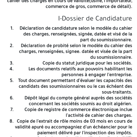
cahier des charges en cours de validité(usine, l'importateur,
soumissionnaires resteront engagés par leurs offres pendant 90
commerce de gros, commerce de détail).
jours à compter du lendemain de la date de dépôt des offres. -
Les exposants peuvent assister à la séance plénière de
I-Dossier de Candidature
l'ouverture des plis qui se tiendra le même jour du depôt des
offres à (14h15). -Le présent avis est une invitation aux
Déclaration de candidature selon le modèle du cahier
soumissionnaires désirant assister à la séance plénière. -Tous les
des charges, renseignées, signée, datée et visé de la
soumissionnaires rencontrant des difficultés pour le retrait du
part du soumissionnaire.
cahier des charges peuvent introduire une requête auprès de
Déclaration de probité selon le modèle du cahier des
Monsieur Le Président de l'APC d'Annaba. El Moudjahid/Pub ANEP
charges, renseignées, signee. datée et visée de la part
2623001662 du 04/03/2026 A -=-=-=-
du soumissionnaire.
Copie du statut juridique pour les sociétés.
REPUBLIQUE ALGERIENNE DEMOCRATIQUE
Les documents relatifs aux pouvoirs habilitant les
personnes à engager l'entreprise.
ET POPULAIRE
Tout document permettant d'évaluer les capacités des
candidats des soumissionnaires ou le cas échéant des
WILAYA DE ANNABA
sous-traitants.
Dépôt légal du compte général auprès des sociétés
COMMUNE DE ANNABA
concernant les sociétés soumis au droit algérien.
Copie de registre de commerce électronique inclue
SECRITARIAT GENERAL
l'activité de cahier des charges.
Copie de l'extrait de rôle moins de 03 mois en cours de
SERVICE DES MARCHES ET COMMANDES
validité apuré ou accompagniez d'un échéancier pour le
paiement délivré par l'inspection des impôts.
PUBLICS