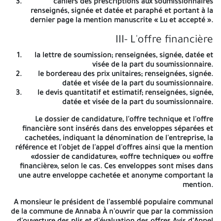
cahiers des prescriptions aux soumissionnaires
Les soumissionnaires intéressés par le présent avis d'appel
renseignés, signée et datée et paraphé et portant à la
d'offres ouvert, peuvent retirer le cahier des charges an près du
dernier page la mention manuscrite « Lu et accepté ».
service des marchés et commandes publics de la commune
d'Annaba; au niveau de la cour de la révolution commune
III- L'offre financière
d'Annaba contre le paiement de la somme de 2 000.00 DA non
la lettre de soumission; renseignées, signée, datée et
remboursable représentant les frais de reproduction et des
visée de la part du soumissionnaire.
photocopies, payable auprès de Monsieur le trésorier communal
le bordereau des prix unitaires; renseignées, signée.
de la commune d'Annaba contre un recu.
datée et visée de la part du soumissionnaire.
Conditions de qualification:
le devis quantitatif et estimatif; renseignées, signée,
datée et visée de la part du soumissionnaire.
Seules les entreprises répondant à l'exigence suivante peuvent
participer à l'appel d'offre ouvert: -l'entreprise possédant un
Le dossier de candidature, l'offre technique et l'offre
registre de commerce inclue l'activité de cahier des charges en
financière sont insérés dans des enveloppes séparées et
cours de validité(usine, l'importateur, commerce de gros,
cachetées, indiquant la dénomination de l'entreprise, la
commerce de détail).
référence et l'objet de l'appel d'offres ainsi que la mention
«dossier de candidature», «offre technique» ou «offre
I-Dossier de Candidature
financière», selon le cas. Ces enveloppes sont mises dans
une autre enveloppe cachetée et anonyme comportant la
Déclaration de candidature selon le modèle du cahier
mention.
des charges, renseignées, signée, datée et visé de la
part du soumissionnaire.
A monsieur le président de l'assemblé populaire communal
Déclaration de probité selon le modèle du cahier des
de la commune de Annaba À n'ouvrir que par la commission
charges, renseignées, signee. datée et visée de la part