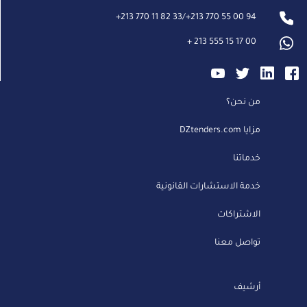
+
213 770 11 82 33
/
+
213 770 55 00 94
+
213 555 15 17 00
من نحن؟
مزايا DZtenders.com
خدماتنا
خدمة الاستشارات القانونية
الاشتراكات
تواصل معنا
أرشيف