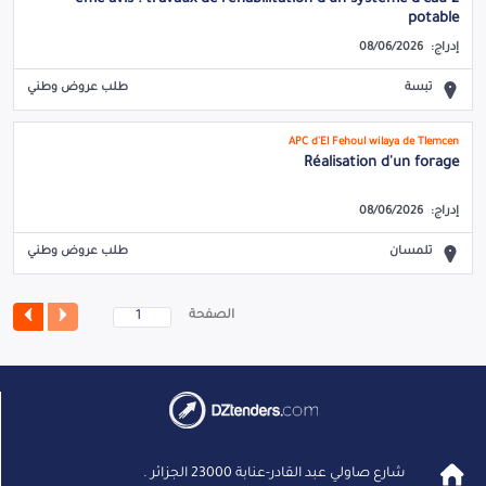
potable
إدراج:
08/06/2026
تبسة
طلب عروض وطني
APC d'El Fehoul wilaya de Tlemcen
Réalisation d'un forage
إدراج:
08/06/2026
تلمسان
طلب عروض وطني
الصفحة
شارع صاولي عبد القادر-عنابة 23000 الجزائر .