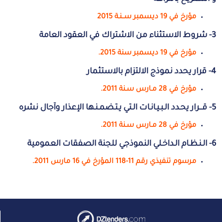
مؤرخ في 19 ديسمبر ســنـة 2015
3- شروط الاستثناء من الاشتراك في العقود العامة
مؤرخ في 19 ديسمبر سنة 2015.
4- قرار يحدد نموذج الالتزام بالاستثمار
مؤرخ في 28 مـارس سـنة 2011.
5- قـــرار يحـدد الـبـيـانـات الـتي يـتـضمـنـها الإعذار وآجال نشره
مؤرخ في 28 مـارس سـنة 2011.
6- الـنـظـام الـداخـلي النموذجي للجنة الصفقات العمومية
مرسوم تنفيذي رقم 11-118 المؤرخ في 16 مارس 2011.