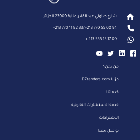
شارع صاولي عبد القادر-عنابة 23000 الجزائر .
+
213 770 11 82 33
/
+
213 770 55 00 94
+
213 555 15 17 00
من نحن؟
مزايا DZtenders.com
خدماتنا
خدمة الاستشارات القانونية
الاشتراكات
تواصل معنا