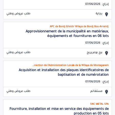
إدراج:
07/06/2026
بجاية
طلب عروض وطني
APC de Bordj Ghédir Wilaya de Bordj Bou-Arreridj
Approvisionnement de la municipalité en matériaux,
équipements et fournitures en 06 lots
إدراج:
07/06/2026
برج بوعريريج
طلب عروض وطني
DAL - Direction de l'Administration Locale de la Wilaya de Mostaganem
Acquisition et installation des plaques identificatoires de
baptisation et de numérotation
إدراج:
07/06/2026
مستغانم
طلب عروض وطني
SNC METAL SPA
Fourniture, installation et mise en service des équipements de
production en 05 lots