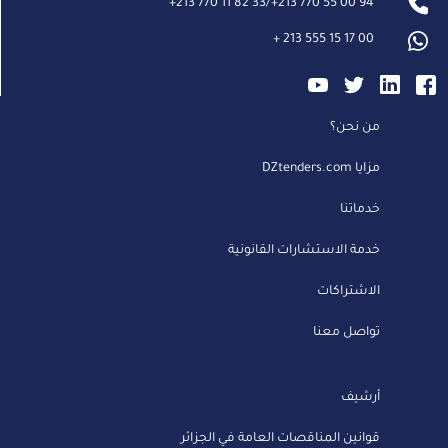
+
213 770 11 82 33
/
+
213 770 55 00 94
+
213 555 15 17 00
من نحن؟
مزايا DZtenders.com
خدماتنا
خدمة الاستشارات القانونية
الاشتراكات
تواصل معنا
أرشيف
قوانين المناقصات العامة في الجزائر