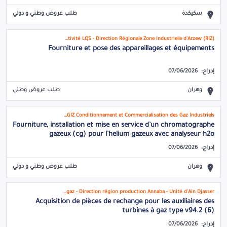
سكيكدة
طلب عروض وطني و دولي
SONATRACH - Activité LQS - Direction Régionale Zone Industrielle d'Arzew (RIZ)
Fourniture et pose des appareillages et équipements
إدراج:
07/06/2026
وهران
طلب عروض وطني
COGIZ Conditionnement et Commercialisation des Gaz Industriels
Fourniture, installation et mise en service d’un chromatographe
gazeux (cg) pour l’helium gazeux avec analyseur h2o
إدراج:
07/06/2026
وهران
طلب عروض وطني و دولي
Sonelgaz - Direction région production Annaba - Unité d'Ain Djasser
Acquisition de pièces de rechange pour les auxiliaires des
turbines à gaz type v94.2 (6)
إدراج:
07/06/2026