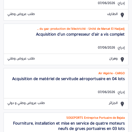
إدراج:
07/06/2026
الطارف
طلب عروض وطني
Société Algérienne de l'électricité et du gaz- production de l'électricité - Unité de Marsat El Hadjadj
Acquisition d’un compresseur d’air a vis complet
إدراج:
07/06/2026
وهران
طلب عروض وطني
Air Algérie - CARGO
Acquisition de matériel de servitude aéroportuaire en 04 lots
إدراج:
07/06/2026
الجزائر
طلب عروض وطني و دولي
SOGEPORTS Entreprise Portuaire de Bejaia
Fourniture, installation et mise en service de quatre moteurs
neufs de grues portuaires en 03 lots