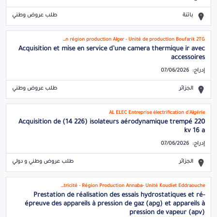
باتنة
طلب عروض وطني
SONELGAZ - Production de l'électricité - Direction région production Alger - Unité de production Boufarik 2TG
Acquisition et mise en service d’une camera thermique ir avec
accessoires
إدراج:
07/06/2026
الجزائر
طلب عروض وطني
AL ELEC Entreprise électrification d'Algérie
Acquisition de (14 226) isolateurs aérodynamique trempé 220
kv 16 a
إدراج:
07/06/2026
الجزائر
طلب عروض وطني و دولي
Société Algérienne de L'électricité et du Gaz - Production de L'électricité - Région Production Annaba- Unité Koudiet Eddraouche
Prestation de réalisation des essais hydrostatiques et ré-
épreuve des appareils à pression de gaz (apg) et appareils à
pression de vapeur (apv)