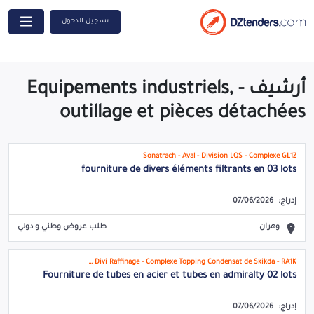
تسجيل الدخول
أرشيف - Equipements industriels,
outillage et pièces détachées
Sonatrach - Aval - Division LQS - Complexe GL1Z
fourniture de divers éléments filtrants en 03 lots
إدراج:
07/06/2026
وهران
طلب عروض وطني و دولي
Sonatrach - Divi Raffinage - Complexe Topping Condensat de Skikda - RA1K
Fourniture de tubes en acier et tubes en admiralty 02 lots
إدراج:
07/06/2026