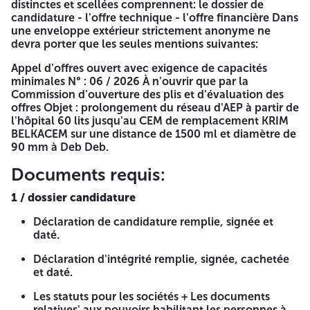
distinctes et scellées comprennent: le dossier de
pendant une durée de 90 jours, en plus du délai de
candidature - l'offre technique - l'offre financière Dans
préparation des offres, à compter de la date de dépôt des
une enveloppe extérieur strictement anonyme ne
offres. ERRAIE EL HOUR : 19/03/2026 ANEP N°:2616009746
devra porter que les seules mentions suivantes:
A -=-=-=-
Appel d'offres ouvert avec exigence de capacités
RÉPUBLIQUE ALGÉRIENNE
minimales N° : 06 / 2026 À n'ouvrir que par la
Commission d'ouverture des plis et d'évaluation des
DÉMOCRATIQUE ET POPULAIRE
offres Objet : prolongement du réseau d'AEP à partir de
l'hôpital 60 lits jusqu'au CEM de remplacement KRIM
Wilaya d'Illizi
Direction d'hydraulique,
Adresse : Route Ain
BELKACEM sur une distance de 1500 ml et diamètre de
El Kours, Cité Al-Hiza Boubou – Illizi NIF
90 mm à Deb Deb.
:099133019000141
Documents requis:
Appel d'offres ouvert avec exigence de capacités
minimales N° : 06 / 2026
1 / dossier candidature
Conditions minimales permettant de
Déclaration de candidature remplie, signée et
participer à cette offre
daté.
Déclaration d'intégrité remplie, signée, cachetée
Capacités professionnelles:
Les Entreprises disposant
et daté.
d'une Certificat de qualification et de classification
catégorie La Trois (03) ou plus (Hydraulique activité
Les statuts pour les sociétés + Les documents
principale ou secondaire).
relatives' aux pouvoirs habilitant les personnes à