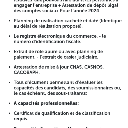
engager l'entreprise + Attestation de dépôt légal
Références professionnelles:
Possession d'au moins un
des comptes sociaux Pour l'année 2024.
certificat de bonne exécution pour la réalisation des
réseaux de distribution ou d'adduction d'eau potable en
Planning de réalisation cacheté et daté (Identique
conduite type PEHD, à condition que ces projets aient été
au délai de réalisation proposé).
réalisés dans les derniers dix (10) ans.
Le registre électronique du commerce. - le
Capacités financières:
Bilan annuels des trois (03) derniers
numéro d'identification fiscale.
années (2024-2023-2022) Visé par un expert-comptable ou
un commissaire aux comptes.
Extrait de rôle apuré ou avec planning de
paiement. - l'extrait de casier judiciaire.
Intitulé de l'opération:
Prolongement du réseau d'AEP à
partir de l'hôpital 60 lits jusqu'au CEM de remplacement
Attestation de mise à jour CNAS, CASNOS,
KRIM BELKACEM sur une distance de 1500 ml et diamètre
CACOBAPH.
de 90 mm à Deb Deb.
Tout d'écument permettant d'évaluer les
Objet :
prolongement du réseau d'AEP à partir de l'hôpital
capacités des candidats, des soumissionnaires ou,
60 lits jusqu'au CEM de remplacement KRIM BELKACEM sur
le cas échéant, des sous-traitants:
une distance de 1500 ml et diamètre de 90 mm à Deb Deb.
A capacités professionnelles:
Les Entreprises Intéressées qui remplissent les conditions
minimales précedentes et désire Participés peuvent Retirer
Certificat de qualification et de classification
le Cahier des Charges de la Direction de l'hydraulique de
requis.
La Wilaya d'Illizi, Route d'Ain El-Kors, Cité Lahiza Boubou.