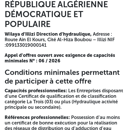
RÉPUBLIQUE ALGÉRIENNE
les personnes à engager l'entreprise + Attestation de dépôt
légal des comptes sociaux Pour l'année 2024. Planning de
DÉMOCRATIQUE ET
réalisation cacheté et daté (Identique au délai de
réalisation proposé). Le registre électronique du
POPULAIRE
commerce. - le numéro d'identification fiscale. Extrait de
rôle apuré ou avec planning de paiement. - l'extrait de
Wilaya d'Illizi
Direction d'hydraulique,
Adresse :
casier judiciaire. Attestation de mise à jour CNAS, CASNOS,
Route Ain El Kours, Cité Al-Hiza Boubou – Illizi NIF
CACOBAPH. Tout d'écument permettant d'évaluer les
:099133019000141
capacités des candidats, des soumissionnaires ou, le cas
échéant, des sous-traitants: A capacités professionnelles:
Appel d'offres ouvert avec exigence de capacités
Certificat de qualification et de classification requis. B
minimales N° : 06 / 2026
capacités financières: Moyens financiers justifiés par les
bilans et les références bancaires: Bilan annuels des trois
Conditions minimales permettant
(03) derniers années Visé par un expert-comptable ou un
de participer à cette offre
commissaire aux comptes. C* capacité Technique: Moyens
humains et Matériels et Références professionnelles les
Capacités professionnelles:
Les Entreprises disposant
derniers dix (10) ans. Une liste détaillée des moyens
d'une Certificat de qualification et de classification
humains justifiée par diplôme pour les cadres avec
catégorie La Trois (03) ou plus (Hydraulique activité
attestation d'affiliation à la CNAS en cour de validité et
principale ou secondaire).
établie a trois mois au maximum avant la date d'ouverture
en plus. Une liste détaillée des matériels accompagnés des
Références professionnelles:
Possession d'au moins
pièces justificatives. (Carte grises ou permis temporaire de
un certificat de bonne exécution pour la réalisation
circulation et certificats d'assurances valide, PV huissier
des réseaux de distribution ou d'adduction d'eau