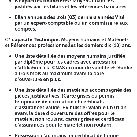
B capacités financières:
Moyens financiers
Les offres se Composent de trois (3) enveloppes distinctes
justifiés par les bilans et les références bancaires:
et scellées comprennent: le dossier de candidature - l'offre
technique - l'offre financière Dans une enveloppe extérieur
Bilan annuels des trois (03) derniers années Visé
strictement anonyme ne devra porter que les seules
par un expert-comptable ou un commissaire aux
mentions suivantes:
comptes.
Appel d'offres ouvert avec exigence de capacités
C*
capacité Technique:
Moyens humains et Matériels
minimales N° : 06 / 2026 À n'ouvrir que par la Commission
et Références professionnelles les derniers dix (10) ans.
d'ouverture des plis et d'évaluation des offres Objet :
prolongement du réseau d'AEP à partir de l'hôpital 60 lits
Une liste détaillée des moyens humains justifiée
jusqu'au CEM de remplacement KRIM BELKACEM sur une
par diplôme pour les cadres avec attestation
distance de 1500 ml et diamètre de 90 mm à Deb Deb.
d'affiliation à la CNAS en cour de validité et établie
a trois mois au maximum avant la date
Documents requis:
d'ouverture en plus.
1 / dossier candidature
Une liste détaillée des matériels accompagnés des
pièces justificatives. (Carte grises ou permis
Déclaration de candidature remplie, signée et daté.
temporaire de circulation et certificats
d'assurances valide, PV huissier valable un 01 an
Déclaration d'intégrité remplie, signée, cachetée et
avant la date d'ouverture des offres pour le
daté.
matériel non roulant, cartes grises et certificats
d'assurances pour le matériel non roulant.
Les statuts pour les sociétés + Les documents relatives'
aux pouvoirs habilitant les personnes à engager
Possession d'au moins un certificat de bonne