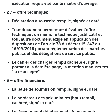
l'entreprise + Attestation de dépôt légal des comptes
exécution requis visé par le maitre d'ouvrage.
sociaux Pour l'année 2024.
- 2 / – offre technique:
Planning de réalisation cacheté et daté (Identique au
délai de réalisation proposé).
Déclaration à souscrire remplie, signée et daté.
Le registre électronique du commerce. - le numéro
Tout document permettant d'évaluer l'offre
d'identification fiscale.
technique : un mémoire technique justificatif et
tout autre document exigé en application des
Extrait de rôle apuré ou avec planning de paiement. -
dispositions de l'article 78 du décret 15-247 du
l'extrait de casier judiciaire.
16/09/2016 portant réglementation des marchés
publics et des délégations de service public.
Attestation de mise à jour CNAS, CASNOS, CACOBAPH.
Le cahier des charges rempli cacheté et signé
Tout d'écument permettant d'évaluer les capacités
portant à la dernière page, la mention manuscrites
des candidats, des soumissionnaires ou, le cas
"lu et accepté"
échéant, des sous-traitants:
- 3 – offre financière:
A capacités professionnelles:
La lettre de soumission remplie, signé et daté
Certificat de qualification et de classification requis.
Le bordereau des prix unitaires (bpu) rempli,
B capacités financières:
Moyens financiers justifiés par
cacheté, signé et daté
les bilans et les références bancaires:
Le Devis quantitatif et estimatif (dqe) rempli,