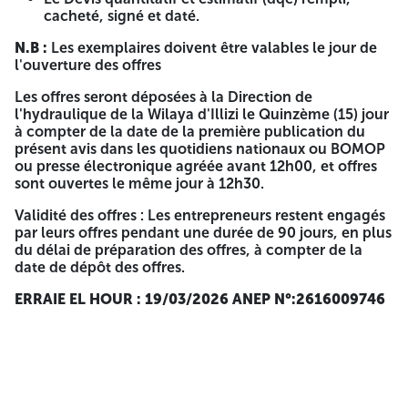
Bilan annuels des trois (03) derniers années Visé par un
cacheté, signé et daté.
expert-comptable ou un commissaire aux comptes.
N.B :
Les exemplaires doivent être valables le jour de
C*
capacité Technique:
Moyens humains et Matériels et
l'ouverture des offres
Références professionnelles les derniers dix (10) ans.
Les offres seront déposées à la Direction de
Une liste détaillée des moyens humains justifiée par
l'hydraulique de la Wilaya d'Illizi le Quinzème (15) jour
diplôme pour les cadres avec attestation d'affiliation à
à compter de la date de la première publication du
la CNAS en cour de validité et établie a trois mois au
présent avis dans les quotidiens nationaux ou BOMOP
maximum avant la date d'ouverture en plus.
ou presse électronique agréée avant 12h00, et offres
sont ouvertes le même jour à 12h30.
Une liste détaillée des matériels accompagnés des
pièces justificatives. (Carte grises ou permis temporaire
Validité des offres : Les entrepreneurs restent engagés
de circulation et certificats d'assurances valide, PV
par leurs offres pendant une durée de 90 jours, en plus
huissier valable un 01 an avant la date d'ouverture des
du délai de préparation des offres, à compter de la
offres pour le matériel non roulant, cartes grises et
date de dépôt des offres.
certificats d'assurances pour le matériel non roulant.
ERRAIE EL HOUR : 19/03/2026
ANEP N°:2616009746
Possession d'au moins un certificat de bonne
exécution requis visé par le maitre d'ouvrage.
- 2 / – offre technique:
Déclaration à souscrire remplie, signée et daté.