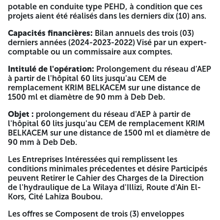
valable un 01 an avant la date d'ouverture des offres pour
potable en conduite type PEHD, à condition que ces
le matériel non roulant, cartes grises et certificats
projets aient été réalisés dans les derniers dix (10) ans.
d'assurances pour le matériel non roulant. Possession d'au
moins un certificat de bonne exécution requis visé par le
Capacités financières:
Bilan annuels des trois (03)
maitre d'ouvrage. - 2 / – offre technique: Déclaration à
derniers années (2024-2023-2022) Visé par un expert-
souscrire remplie, signée et daté. Tout document
comptable ou un commissaire aux comptes.
permettant d'évaluer l'offre technique : un mémoire
technique justificatif et tout autre document exigé en
Intitulé de l'opération:
Prolongement du réseau d'AEP
application des dispositions de l'article 78 du décret 15-
à partir de l'hôpital 60 lits jusqu'au CEM de
247 du 16/09/2016 portant réglementation des marchés
remplacement KRIM BELKACEM sur une distance de
publics et des délégations de service public. Le cahier des
1500 ml et diamètre de 90 mm à Deb Deb.
charges rempli cacheté et signé portant à la dernière page,
la mention manuscrites "lu et accepté" - 3 – offre
Objet :
prolongement du réseau d'AEP à partir de
financière: La lettre de soumission remplie, signé et daté Le
l'hôpital 60 lits jusqu'au CEM de remplacement KRIM
bordereau des prix unitaires (bpu) rempli, cacheté, signé et
BELKACEM sur une distance de 1500 ml et diamètre de
daté Le Devis quantitatif et estimatif (dqe) rempli, cacheté,
90 mm à Deb Deb.
signé et daté. N.B : Les exemplaires doivent être valables le
Les Entreprises Intéressées qui remplissent les
jour de l'ouverture des offres Les offres seront déposées à
conditions minimales précedentes et désire Participés
la Direction de l'hydraulique de la Wilaya d'Illizi le
peuvent Retirer le Cahier des Charges de la Direction
Quinzème (15) jour à compter de la date de la première
de l'hydraulique de La Wilaya d'Illizi, Route d'Ain El-
publication du présent avis dans les quotidiens nationaux
Kors, Cité Lahiza Boubou.
ou BOMOP ou presse électronique agréée avant 12h00, et
offres sont ouvertes le même jour à 12h30. Validité des
Les offres se Composent de trois (3) enveloppes
offres : Les entrepreneurs restent engagés par leurs offres