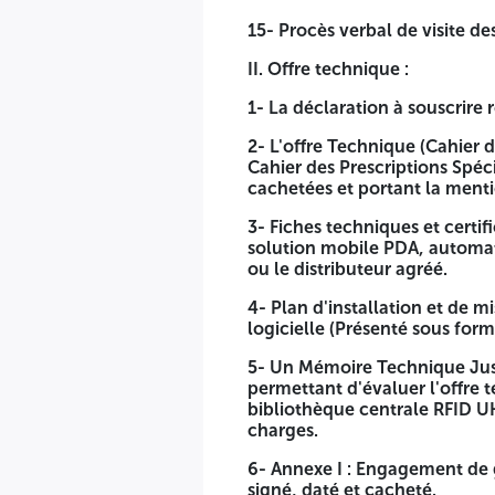
14- Liste du personnel technique qualifié (ingénieurs et tech
15- Procès verbal de visite de
l'attestation d'affiliation CNAS individuelle en cours de valid
II. Offre technique :
15- Procès verbal de visite des lieux, Signée par le représen
1- La déclaration à souscrire 
II. Offre technique :
2- L'offre Technique (Cahier
1- La déclaration à souscrire remplie, signée, datée et cach
Cahier des Prescriptions Spéci
cachetées et portant la menti
2- L'offre Technique (Cahier des Clauses Administratives G
requis, dont toutes les pages sont paraphées, signées, daté
3- Fiches techniques et certi
solution mobile PDA, automat
3- Fiches techniques et certificats de conformité pour cha
ou le distributeur agréé.
d’encodage, Signées et cachetée par le fabricant ou le dist
4- Plan d'installation et de 
4- Plan d'installation et de mise en service : localisation
logicielle (Présenté sous for
5- Un Mémoire Technique Justificatif rempli, signé, daté e
5- Un Mémoire Technique Justi
description détaillée des solutions proposées pour la bibl
permettant d'évaluer l'offre 
charges.
bibliothèque centrale RFID U
charges.
6- Annexe I : Engagement de garantie portant durée minimal
6- Annexe I : Engagement de 
7- Annexe II : Engagement portant durée minimale de Mainte
signé, daté et cacheté.