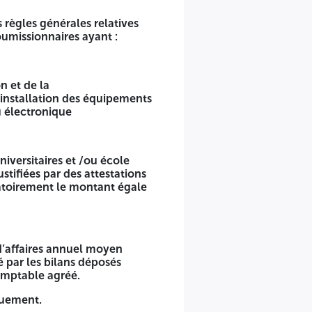
 règles générales relatives
oumissionnaires ayant :
 L'UNIVERSITE CONSTANTINE 1.
s minimales pour l'opération « Fourniture et mise en
n et de la
’installation des équipements
u électronique
 ou morales de nationalité : (fabricant, représentant
’un Certificat de conformité, et pour l’importateur doit
niversitaires et /ou école
x marchés publics, l'appel d’offres objet du présent cahier
stifiées par des attestations
gatoirement le montant égale
, ou disposant de codes convenables éligibles à la
par le CNRC, ou électronique
e d’affaires annuel moyen
é par les bilans déposés
omptable agréé.
érieures, durant les cinq (05) dernières années (2021, 2022,
iquement.
orisées, portant obligatoirement le montant égale ou