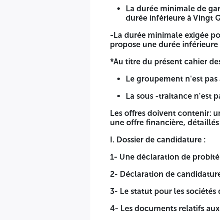
supérieur à 10.000.000,00 DA.
La durée minimale de gar
durée inférieure à Vingt Q
3- Capacités financières :
-La durée minimale exigée pou
Avoir réalisé, durant les trois (03) derniers exercices 
propose une durée inférieure à
(40.000.000,00 DA), justifié par les bilans déposés au
*Au titre du présent cahier de
N.B :
Si l'une des conditions d’éligibilité n'est pas satisfaite
Le groupement n'est pas 
La durée minimale de garantie des équipements exigée e
La sous -traitance n'est p
-La durée minimale exigée pour la Maintenance et le Service
rejetée.
Les offres doivent contenir: 
une offre financière, détaillé
*Au titre du présent cahier des charges.
I. Dossier de candidature :
Le groupement n'est pas autorisé
1- Une déclaration de probité
La sous -traitance n'est pas autorisée
2- Déclaration de candidatur
Les offres doivent contenir: un dossier de candidature, une
3- Le statut pour les sociétés
I. Dossier de candidature :
4- Les documents relatifs aux
1- Une déclaration de probité dûment remplie, signée, daté