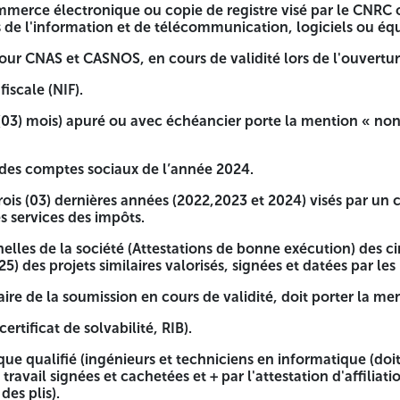
mmerce électronique ou copie de registre visé par le CNRC o
ée et cachetée.
 de l'information et de télécommunication, logiciels ou éq
ale.
jour CNAS et CASNOS, en cours de validité lors de l'ouverture
nnes à engager l’entreprise.
iscale (NIF).
e registre visé par le CNRC ou électronique (Activité en ra
 (03) mois) apuré ou avec échéancier porte la mention « non 
s).
de validité lors de l'ouverture des plis.
 des comptes sociaux de l’année 2024.
 trois (03) dernières années (2022,2023 et 2024) visés par 
ancier porte la mention « non inscrit au fichier national des
s services des impôts.
ée 2024.
nelles de la société (Attestations de bonne exécution) des c
5) des projets similaires valorisés, signées et datées par le
2022,2023 et 2024) visés par un commissaire aux comptes ou 
taire de la soumission en cours de validité, doit porter la me
ons de bonne exécution) des cinq (05) dernières années (2021,
ertificat de solvabilité, RIB).
 de validité, doit porter la mention « néant ».
ue qualifié (ingénieurs et techniciens en informatique (doit ê
 travail signées et cachetées et + par l'attestation d'affilia
des plis).