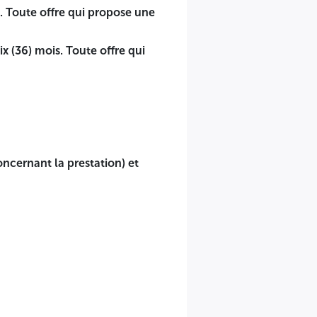
. Toute offre qui propose une
x (36) mois. Toute offre qui
érieur ou égal à Quarante Millions de Dinars Algériens
e aux Comptes ou un comptable agréé.
rée inférieure à Vingt Quatre (24) Mois sera rejetée.
opose une durée inférieure à trente six (36) mois sera
ncernant la prestation) et
offre financière, détaillés comme suit :