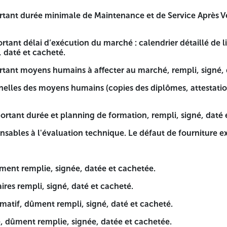
é : calendrier détaillé de livraison, installation, tests et 
rtant durée minimale de Maintenance et de Service Après V
r au marché, rempli, signé, daté et cacheté.
tant délai d’exécution du marché : calendrier détaillé de liv
ies des diplômes, attestations de travail, attestation d'aff
, daté et cacheté.
rmation, rempli, signé, daté et cacheté.
tant moyens humains à affecter au marché, rempli, signé, 
e. Le défaut de fourniture expose l'offre au rejet.
nelles des moyens humains (copies des diplômes, attestation
rtant durée et planning de formation, rempli, signé, daté 
t cachetée.
sables à l'évaluation technique. Le défaut de fourniture exp
cheté.
daté et cacheté.
ûment remplie, signée, datée et cachetée.
ée et cachetée.
ires rempli, signé, daté et cacheté.
onnaires ou sont représentant, contre paiement d’un montant
timatif, dûment rempli, signé, daté et cacheté.
E L’ORIENTATION
, dûment remplie, signée, datée et cachetée.