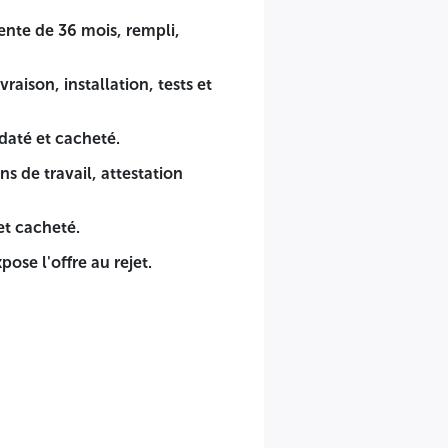
mise en service, rempli, signé, daté et cacheté.
ente de 36 mois, rempli,
raison, installation, tests et
iliation CNAS).
daté et cacheté.
s de travail, attestation
et cacheté.
ose l'offre au rejet.
 de trois mille ( 3 000.00 DA) dinars Algériens, non