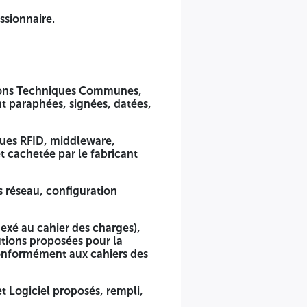
s + les attestations de travail signées et cachetées et + par
issionnaire.
ptions Techniques Communes,
nt paraphées, signées, datées,
ier des Prescriptions Spéciales), remplis aux endroits
pté ».
ques RFID, middleware,
t cachetée par le fabricant
on mobile PDA, automate connecté, étiquettes RFID, station
s réseau, configuration
ielle (Présenté sous forme de plan ou schéma).
ermettant d'évaluer l'offre technique du soumissionnaire :
exé au cahier des charges),
nt des caractéristiques conformément aux cahiers des
utions proposées pour la
conformément aux cahiers des
gné, daté et cacheté.
t Logiciel proposés, rempli,
 daté et cacheté.