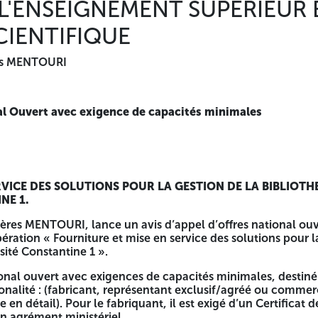
 L'ENSEIGNEMENT SUPERIEUR 
le, dûment remplie, signée, datée et cachetée. Le cahier des
s mille ( 3 000.00 DA) dinars Algériens, non remboursab
IENTIFIQUE
-UNIVERSITE CONSTANTINE I FRERES MENTOURI- Tel/fax : 
Quinze jours (15 jours) à partir de la 1 er parution de l'av
res MENTOURI
ront déposées le dernier jour de la durée de Préparation des
n 11ème etage de la Tour Administrative Université Constan
gée au jour ouvrable suivant. ✓ Le service contractant peut,
ionnaires par tout moyen. ✓ L'ouverture des plis aura lieu e
nal Ouvert avec exigence de capacités minimales
iversité de Constantine-1-Freres MENTOURI. En présence de
offres, fixée à Quatre-vingt (90) jours à compter de la date 
Démocratique et Populai
RVICE DES SOLUTIONS POUR LA GESTION DE LA BIBLIOT
NE 1.
NT SUPERIEUR ET DE LA RECH
rères MENTOURI, lance un avis d’appel d’offres national ou
ération « Fourniture et mise en service des solutions pour l
sité Constantine 1 ».
ational ouvert avec exigences de capacités minimales, destin
onalité : (fabricant, représentant exclusif/agréé ou comme
capacités minimales
 détail). Pour le fabriquant, il est exigé d’un Certificat d
un agrément ministériel.