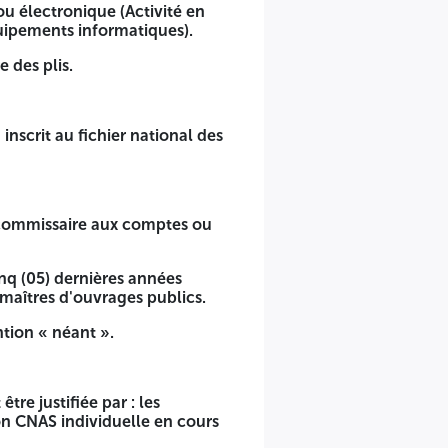
u électronique (Activité en
uipements informatiques).
 des plis.
pport avec les technologies de l'information et de
inscrit au fichier national des
un commissaire aux comptes ou
 fraudeurs ».
inq (05) dernières années
s maîtres d'ouvrages publics.
un comptable agréé, et par les services des impôts.
ntion « néant ».
 2022, 2023, 2024 et 2025) des projets similaires valorisés,
tre justifiée par : les
tion CNAS individuelle en cours