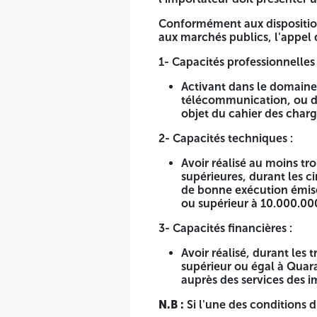
N°01/UC1FM/2026
Conformément aux dispositions 
Relatif au :
aux marchés publics, l'appel 
FOURNITURE ET MISE EN SERVICE DES SOLUTIONS POUR 
1- Capacités professionnelles 
L'Université Constantine 01 Frères MENTOURI, lance un avis
Activant dans le domaine 
service des solutions pour la gestion de la bibliothèque cen
télécommunication, ou dis
objet du cahier des charg
Il s'agit d'un avis d’offres national ouvert avec exigences 
exclusif/agréé ou commerçant import/export, commerce en gr
2- Capacités techniques :
présenter un agrément ministériel.
Avoir réalisé au moins tro
Conformément aux dispositions de l'article 63 de la loi n°23
supérieures, durant les ci
des charges s'adresse aux soumissionnaires ayant :
de bonne exécution émise
ou supérieur à 10.000.00
1- Capacités professionnelles :
3- Capacités financières :
Activant dans le domaine de l’informatique, logiciel e
fourniture et l’installation des équipements objet du c
Avoir réalisé, durant les 
supérieur ou égal à Quara
2- Capacités techniques :
auprès des services des 
Avoir réalisé au moins trois (03) opérations similaires 
N.B :
Si l'une des conditions d’
2023, 2024 et 2025), justifiées par des attestations d