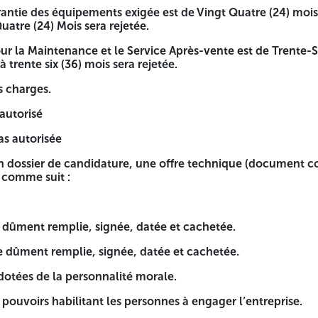
antie des équipements exigée est de Vingt Quatre (24) mois
uatre (24) Mois sera rejetée.
r la Maintenance et le Service Après-vente est de Trente-Si
( 2022, 2023 et 2024 ) un chiffre d’affaires annuel moyen sup
 trente six (36) mois sera rejetée.
près des services des impôts et certifiés par un commissair
s charges.
, l'offre sera rejetée systématiquement.
autorisé
st de Vingt Quatre (24) mois. Toute offre qui propose une du
as autorisée
 Après-vente est de Trente-Six (36) mois. Toute offre qui pr
un dossier de candidature, une offre technique (document co
s comme suit :
 dûment remplie, signée, datée et cachetée.
e dûment remplie, signée, datée et cachetée.
 offre technique (document concernant la prestation) et une 
 dotées de la personnalité morale.
 pouvoirs habilitant les personnes à engager l’entreprise.
e et cachetée.