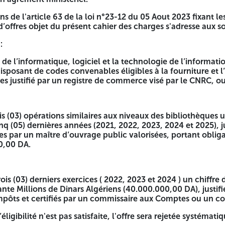
de l'article 63 de la loi n°23-12 du 05 Aout 2023 fixant les
d’offres objet du présent cahier des charges s'adresse aux s
LA GESTION DE LA BIBLIOTHEQUE CENTRALE RFID UHF DE
:
 d’appel d’offres national ouvert avec exigence de capacité
de l’informatique, logiciel et la technologie de l’informatio
trale RFID UHF de l'Université Constantine 1 ».
posant de codes convenables éligibles à la fourniture et l
es justifié par un registre de commerce visé par le CNRC, o
de capacités minimales, destiné à toutes personnes physiques
os, commerce en détail). Pour le fabriquant, il est exigé d
is (03) opérations similaires aux niveaux des bibliothèques u
-12 du 05 Aout 2023 fixant les règles générales relatives au
nq (05) dernières années (2021, 2022, 2023, 2024 et 2025), ju
s par un maître d’ouvrage public valorisées, portant obli
0,00 DA.
t la technologie de l’information et de la télécommunication
ahier des charges justifié par un registre de commerce visé 
trois (03) derniers exercices ( 2022, 2023 et 2024 ) un chiffr
nte Millions de Dinars Algériens (40.000.000,00 DA), justifi
impôts et certifiés par un commissaire aux Comptes ou un c
aux niveaux des bibliothèques universitaires et /ou école sup
éligibilité n'est pas satisfaite, l'offre sera rejetée systémat
e bonne exécution émises par un maître d’ouvrage public val