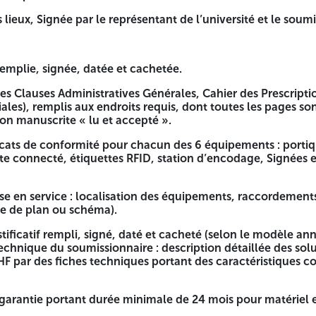
niciens en informatique (doit être justifiée par : les diplôme
s lieux, Signée par le représentant de l’université et le soum
ité lors de l'ouverture des plis).
tant de l’université et le soumissionnaire.
remplie, signée, datée et cachetée.
 des Clauses Administratives Générales, Cahier des Prescri
etée.
ales), remplis aux endroits requis, dont toutes les pages so
on manuscrite « lu et accepté ».
énérales, Cahier des Prescriptions Techniques Communes, Cah
es, cachetées et portant la mention manuscrite « lu et acce
ficats de conformité pour chacun des 6 équipements : porti
e connecté, étiquettes RFID, station d’encodage, Signées e
cun des 6 équipements : portiques RFID, middleware, soluti
ributeur agréé.
mise en service : localisation des équipements, raccordement
 des équipements, raccordements réseau, configuration logic
me de plan ou schéma).
t cacheté (selon le modèle annexé au cahier des charges), p
ficatif rempli, signé, daté et cacheté (selon le modèle ann
iothèque centrale RFID UHF par des fiches techniques porta
technique du soumissionnaire : description détaillée des sol
HF par des fiches techniques portant des caractéristiques 
e de 24 mois pour matériel et Logiciel proposés, rempli, si
garantie portant durée minimale de 24 mois pour matériel e
nance et de Service Après Vente de 36 mois, rempli, signé,