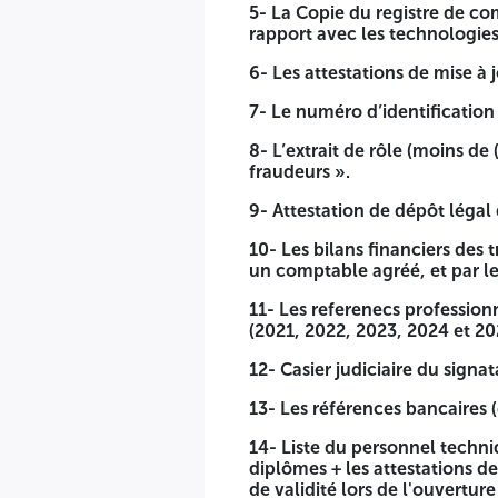
5- La Copie du registre de co
2- Déclaration de candidature dûment remplie, signée, dat
rapport avec les technologies
3- Le statut pour les sociétés dotées de la personnalité mor
6- Les attestations de mise à 
4- Les documents relatifs aux pouvoirs habilitant les perso
7- Le numéro d’identification f
5- La Copie du registre de commerce électronique ou copie d
8- L’extrait de rôle (moins de
télécommunication, logiciels ou équipements informatique
fraudeurs ».
6- Les attestations de mise à jour CNAS et CASNOS, en cours 
9- Attestation de dépôt légal
7- Le numéro d’identification fiscale (NIF).
10- Les bilans financiers des
8- L’extrait de rôle (moins de (03) mois) apuré ou avec éché
un comptable agréé, et par le
9- Attestation de dépôt légal des comptes sociaux de l’ann
11- Les referenecs profession
(2021, 2022, 2023, 2024 et 202
10- Les bilans financiers des trois (03) dernières années (
12- Casier judiciaire du signa
11- Les referenecs professionnelles de la société (Attestati
signées et datées par les maîtres d'ouvrages publics.
13- Les références bancaires (c
12- Casier judiciaire du signataire de la soumission en cours
14- Liste du personnel techniq
diplômes + les attestations de
13- Les références bancaires (certificat de solvabilité, RIB).
de validité lors de l'ouverture 