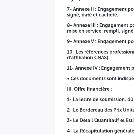
8- Annexe III : Engagement portant délai d’exécution du march
7- Annexe II : Engagement po
signé, daté et cacheté.
9- Annexe V : Engagement portant moyens humains à affecte
8- Annexe III : Engagement por
10- Les références professionnelles des moyens humains (cop
mise en service, rempli, signé
11- Annexe IV : Engagement portant durée et planning de fo
9- Annexe V : Engagement por
• Ces documents sont indispensables à l'évaluation techniqu
10- Les références profession
d'affiliation CNAS).
III. Offre financière :
11- Annexe IV : Engagement po
1- La lettre de soumission, dûment remplie, signée, datée e
• Ces documents sont indispen
2- Le Bordereau des Prix Unitaires rempli, signé, daté et ca
III. Offre financière :
3- Le Détail Quantitatif et Estimatif, dûment rempli, signé, 
1- La lettre de soumission, d
4- La Récapitulation générale, dûment remplie, signée, dat
2- Le Bordereau des Prix Unita
Le cahier des charges est mis à la disposition des soumissi
remboursables.
3- Le Détail Quantitatif et Es
VICE RECTORAT DU DEVELOPPEMENT, PROSPECTIVE ET D
4- La Récapitulation générale