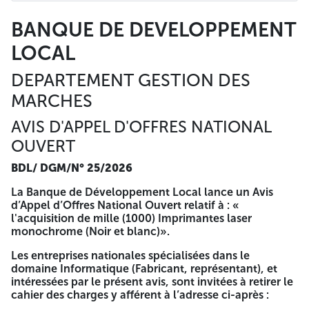
DEPARTEMENT GESTION DES
MARCHES
BANQUE DE DEVELOPPEMENT
AVIS D'APPEL D'OFFRES NATIONAL
LOCAL
OUVERT
DEPARTEMENT GESTION DES
BDL/ DGM/N° 25/2026
MARCHES
La Banque de Développement Local lance un Avis d’Appel
AVIS D'APPEL D'OFFRES NATIONAL
d’Offres National Ouvert relatif à : « l'acquisition de mille
(1000) Imprimantes laser monochrome (Noir et blanc)».
OUVERT
Les entreprises nationales spécialisées dans le domaine
BDL/ DGM/N° 25/2026
Informatique (Fabricant, représentant), et intéressées par
le présent avis, sont invitées à retirer le cahier des charges
La Banque de Développement Local lance un Avis
y afférent à l’adresse ci-après :
d’Appel d’Offres National Ouvert relatif à : «
l'acquisition de mille (1000) Imprimantes laser
BANQUE DE DEVELOPPEMENT LOCAL
DEPARTEMENT
monochrome (Noir et blanc)».
GESTION DES MARCHES
Ensemble El Quode Lotissement
n°29
(Route de l’AADL), Zéralda– Alger
Les entreprises nationales spécialisées dans le
domaine Informatique (Fabricant, représentant), et
Contre versement de la somme de dix mille Dinars Algérien
intéressées par le présent avis, sont invitées à retirer le
(10 000,00 DA) au profit du compte de la BDL, N° du
cahier des charges y afférent à l’adresse ci-après :
compte -0900000000249- auprès de l’agence (157)