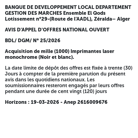
monochrome (Noir et blanc).
BANQUE DE DEVELOPPEMENT LOCAL
DEPARTEMENT
GESTION DES MARCHES
Ensemble El Qods
La date limite de dépôt des offres est fixée à trente (30)
Lotissement n°29-(Route de l’AADL), Zéralda– Alger
Jours à compter de la première parution du présent avis
dans les quotidiens nationaux. Les soumissionnaires
AVIS D'APPEL D'OFFRES NATIONAL OUVERT
resteront engagés par leurs offres pendant une durée de
cent vingt (120) jours
BDL/ DGM/ N° 25/2026
Horizons : 19-03-2026 - Anep 2616009676
Acquisition de mille (1000) Imprimantes laser
monochrome (Noir et blanc).
La date limite de dépôt des offres est fixée à trente (30)
Jours à compter de la première parution du présent
avis dans les quotidiens nationaux. Les
soumissionnaires resteront engagés par leurs offres
pendant une durée de cent vingt (120) jours
Horizons : 19-03-2026 - Anep 2616009676