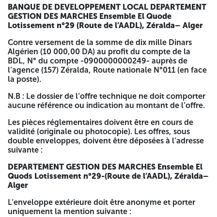
Zéralda, Route nationale N°011 (en face la poste).
BANQUE DE DEVELOPPEMENT LOCAL
DEPARTEMENT
GESTION DES MARCHES
Ensemble El Quode
N.B : Le dossier de l’offre technique ne doit comporter
Lotissement n°29
(Route de l’AADL), Zéralda– Alger
aucune référence ou indication au montant de l’offre.
Contre versement de la somme de dix mille Dinars
Les pièces réglementaires doivent être en cours de validité
Algérien (10 000,00 DA) au profit du compte de la
(originale ou photocopie). Les offres, sous double
BDL, N° du compte -0900000000249- auprès de
enveloppes, doivent être déposées à l’adresse suivante :
l’agence (157) Zéralda, Route nationale N°011 (en face
la poste).
DEPARTEMENT GESTION DES MARCHES
Ensemble El
Quods Lotissement n°29-(Route de l’AADL), Zéralda–
N.B : Le dossier de l’offre technique ne doit comporter
Alger
aucune référence ou indication au montant de l’offre.
L’enveloppe extérieure doit être anonyme et porter
Les pièces réglementaires doivent être en cours de
uniquement la mention suivante :
validité (originale ou photocopie). Les offres, sous
double enveloppes, doivent être déposées à l’adresse
BANQUE DE DEVELOPPEMENT LOCAL
DEPARTEMENT
suivante :
GESTION DES MARCHES
Ensemble El Qods Lotissement
n°29-(Route de l’AADL), Zéralda– Alger
DEPARTEMENT GESTION DES MARCHES
Ensemble El
Quods Lotissement n°29-(Route de l’AADL), Zéralda–
AVIS D'APPEL D'OFFRES NATIONAL OUVERT
Alger
BDL/ DGM/ N° 25/2026
L’enveloppe extérieure doit être anonyme et porter
uniquement la mention suivante :
Acquisition de mille (1000) Imprimantes laser