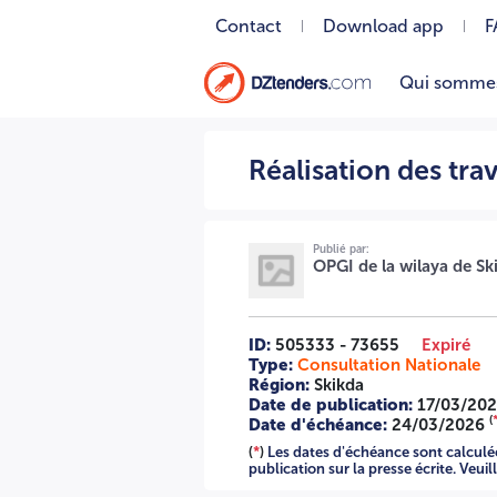
Contact
Download app
F
Qui somme
Réalisation des travaux d'extension d'un réseau d'informa
Réalisation des tra
Publié par:
OPGI de la wilaya de Sk
ID:
505333 - 73655
Expiré
Type:
Consultation Nationale
Région:
Skikda
Date de publication:
17/03/20
(
Date d'échéance:
24/03/2026
(
*
)
Les dates d'échéance sont calculées
publication sur la presse écrite. Veui