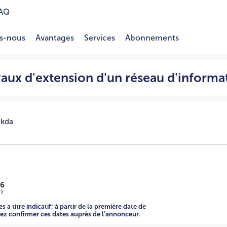
AQ
s-nous
Avantages
Services
Abonnements
tique 10/2026 2623002087 A -=-=-=-
vaux d'extension d'un réseau d'informa
ikda
26
*
)
 a titre indicatif; à partir de la première date de
llez confirmer ces dates auprès de l'annonceur.