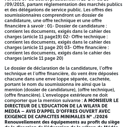
/09/2015, partant réglementation des marchés publics
En cas de soumissionnaire seul :
et des délégations de service public. Les offres des
soumissionnaires comprendront un dossier de
Les soumissionnaires doivent obligatoirement disposer
candidature, une offre technique et une offre
de tous les documents prouvant leur moyens
financière à savoir : 01- Dossier de candidature :
financiers et matériels activité principale+(attestation
contient les documents, exigés dans le cahier des
d’empots C20). -Les soumissionnaires doivent
charges (article 11 page19) 02- Offre technique :
obligatoirement présenter dans leurs offres au moins
contient les documents, exigés dans le cahier des
une (01) attestation de bonne exécution pour une
charges (article 11 page 20) 03- Offre financière :
réalisation similaire depuis 2017. -Les soumissionnaires
contient les documents, exigés dans le cahier des
doivent obligatoirement avoir une moyenne de chiffre
charges (article 11 page 20)
d’affaires des trois (03) meilleures années depuis
l’année 2017 de : 1.550.000.00 DA pour les
Le dossier de déclaration de la candidature, l’offre
soumissionnaires de lot N4 -Les soumissionnaires
technique et l’offre financière, do vent être déposées
doivent obligatoirement présenter une fiche
chacune dans une enve loppe séparée, cachetée,
technique individuelle pour chaque article de chaque
portant le nom du soumissionna ire ainsi que la
lot comprenant les mesures requises dans le cahier de
mention (dossier de candidature), (offre technique),
charge.
(offre financière). L’enveloppe extérieure ne doit
comporter que la mention suivante :
A MONSIEUR LE
Retrait des cahiers de charges :
Il est à préciser que les
DIRECTEUR DE L’EDUCATION DE LA WILAYA DE
candidats intéressés par l’offre peuvent retirer le cahier des
MEDEA –
AVIS D’APPEL D’OFFRES OUVERT AVEC
charges l’adresse ci-après :
DIRECTION DE L’EDUCATION
EXIGENCE DE CAPACITES MINIMALES N° ./2026
DE LA WILAYA DE MEDEA
Boulevard Salvador Allande
Renouvellement des équipements au profit du siège
Quartier M’sallah MEDEA