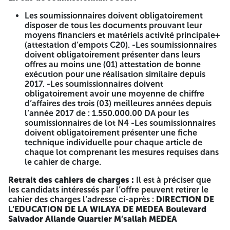
financière, do vent être déposées chacune dans une enve
loppe séparée, cachetée, portant le nom du soumissionna
Les soumissionnaires doivent obligatoirement
ire ainsi que la mention (dossier de candidature), (offre
disposer de tous les documents prouvant leur
technique), (offre financière). L’enveloppe extérieure ne
moyens financiers et matériels activité principale+
doit comporter que la mention suivante : A MONSIEUR LE
(attestation d’empots C20). -Les soumissionnaires
DIRECTEUR DE L’EDUCATION DE LA WILAYA DE MEDEA –
doivent obligatoirement présenter dans leurs
AVIS D’APPEL D’OFFRES OUVERT AVEC EXIGENCE DE
offres au moins une (01) attestation de bonne
CAPACITES MINIMALES N° ./2026 Renouvellement des
exécution pour une réalisation similaire depuis
équipements au profit du siège de la direction de
2017. -Les soumissionnaires doivent
l’éducation de la wilaya de Médéa. LOT04 : Equipements
obligatoirement avoir une moyenne de chiffre
informatique et frigidaire « N’ouvrir que par la commission
d’affaires des trois (03) meilleures années depuis
d’ouverture des plis et d’évaluation des offres» Les
l’année 2017 de : 1.550.000.00 DA pour les
soumissionnaires sont invités à assister à la séance
soumissionnaires de lot N4 -Les soumissionnaires
d’ouverture des plis techniques et financiers qui
doivent obligatoirement présenter une fiche
correspond au dernier jour de la durée de préparation des
technique individuelle pour chaque article de
offres. Conformément à l’article 48 et 96 du décret
chaque lot comprenant les mesures requises dans
présidentiel N 12-23 du 05 /08/2023, partant
le cahier de charge.
réglementation des marchés publics et des délégations de
service public. AL MOUNASSER 17 Mars 2026 ANEP
Retrait des cahiers de charges :
Il est à préciser que
2616009392 A -=-=-=-
les candidats intéressés par l’offre peuvent retirer le
cahier des charges l’adresse ci-après :
DIRECTION DE
RÉPUBLIQUE ALGÉRIENNE
L’EDUCATION DE LA WILAYA DE MEDEA
Boulevard
Salvador Allande Quartier M’sallah MEDEA
DÉMOCRATIQUE ET POPULAIRE