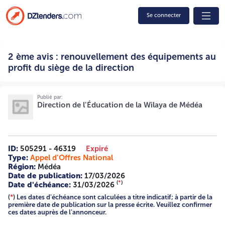
Se connecter
2 ème avis : renouvellement des équipements au profit du
2 ème avis : renouvellement des équipements au
siège de la direction - 2616009392 RÉPUBLIQUE
ALGÉRIENNE DÉMOCRATIQUE ET POPULAIRE DIRECTION
profit du siège de la direction
DE L'EDUCATION DE WILAYA DE MEDEA AVIS D'APPEL
D'OFFRES OUVERT AVEC EXIGENCE DE CAPACITES
MINIMALES N° ./2026 Identification Fiscale :
Publié par:
096216019049130 La Direction de l’éducation de la Wilaya
Direction de l'Éducation de la Wilaya de Médéa
de Médéa, lance un avis d’appel d’offres ouvert avec
exigence de capacités minimales N° ./2026 pour 2ème fois.
Renouvellement des équipements au profit du siège de la
direction de l’éducation de la wilaya de Médéa. LOT04 :
ID:
505291 - 46319
Expiré
Équipements informatique et frigidaire ELIGIBILITE DES
Type:
Appel d'Offres National
CANDIDATS Les soumissionnaires doivent répondre aux
Région:
Médéa
conditions d’éligibilité suivantes Conformément à l’article
Date de publication:
17/03/2026
43, 44,45 du décret présidentiel N 12-23 du 05 /08/2023,
(
*
)
Date d'échéance:
31/03/2026
partant réglementation des marchés publics et des
(
*
)
Les dates d'échéance sont calculées a titre indicatif; à partir de la
délégations de service public. En cas de soumissionnaire
première date de publication sur la presse écrite. Veuillez confirmer
seul : Les soumissionnaires doivent obligatoirement
ces dates auprès de l'annonceur.
disposer de tous les documents prouvant leur moyens