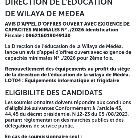
DIRECTION DE L'EDUCATION
de préparation des offres. The limite des dépot des offres
est fixée à 12H00. Si le jour coincide avec un jour férié ou
DE WILAYA DE MEDEA
un jour de repos légal, la durée de présentation des offres
est prolongée jusqu’au jour ouvrable suivant. Délai de
AVIS D'APPEL D'OFFRES OUVERT AVEC EXIGENCE DE
validité des offres : Conformément aux dispositions des
CAPACITES MINIMALES N° ./2026
Identification
articles 76 du décret présidentiel N 23-12 du 05/08/2023,
Fiscale : 096216019049130
partant réglementation des marchés publics et des
délégations de service public. Le délai de validité des offres
La Direction de l’éducation de la Wilaya de Médéa,
est égal à la durée de préparation des offres qui est de
lance un avis d’appel d’offres ouvert avec exigence de
vingt un (15) jours augmentée de trois (03) mois soit cent
capacités minimales N° ./2026 pour 2ème fois.
onze (105) jours. Contenu du dossier de soumission :
Conformément à l’article 67 du décret présidentiel N 15-
Renouvellement des équipements au profit du siège
247 du 16 /09/2015, partant réglementation des marchés
de la direction de l’éducation de la wilaya de Médéa.
publics et des délégations de service public. Les offres des
LOT04 : Équipements informatique et frigidaire
soumissionnaires comprendront un dossier de
ELIGIBILITE DES CANDIDATS
candidature, une offre technique et une offre financière à
savoir : 01- Dossier de candidature : contient les
Les soumissionnaires doivent répondre aux conditions
documents, exigés dans le cahier des charges (article 11
d’éligibilité suivantes Conformément à l’article 43,
page19) 02- Offre technique : contient les documents,
44,45 du décret présidentiel N 12-23 du 05 /08/2023,
exigés dans le cahier des charges (article 11 page 20) 03-
partant réglementation des marchés publics et des
Offre financière : contient les documents, exigés dans le
délégations de service public.
cahier des charges (article 11 page 20) Le dossier de
déclaration de la candidature, l’offre technique et l’offre
En cas de soumissionnaire seul :