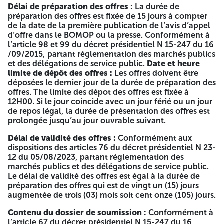
Délai de préparation des offres :
La durée de
DIRECTION DE L'EDUCATION
préparation des offres est fixée de 15 jours à compter
de la date de la première publication de l’avis d’appel
DE WILAYA DE MEDEA
d’offre dans le BOMOP ou la presse. Conformément à
l’article 98 et 99 du décret présidentiel N 15-247 du 16
AVIS D'APPEL D'OFFRES OUVERT AVEC EXIGENCE DE
/09/2015, partant réglementation des marchés publics
CAPACITES MINIMALES N° ./2026
Identification Fiscale :
et des délégations de service public.
Date et heure
096216019049130
limite de dépôt des offres :
Les offres doivent être
déposées le dernier jour de la durée de préparation des
La Direction de l’éducation de la Wilaya de Médéa, lance
offres. The limite des dépot des offres est fixée à
un avis d’appel d’offres ouvert avec exigence de capacités
12H00. Si le jour coincide avec un jour férié ou un jour
minimales N° ./2026 pour 2ème fois.
de repos légal, la durée de présentation des offres est
prolongée jusqu’au jour ouvrable suivant.
Renouvellement des équipements au profit du siège de la
direction de l’éducation de la wilaya de Médéa.
LOT04 :
Délai de validité des offres :
Conformément aux
Équipements informatique et frigidaire
dispositions des articles 76 du décret présidentiel N 23-
12 du 05/08/2023, partant réglementation des
ELIGIBILITE DES CANDIDATS
marchés publics et des délégations de service public.
Le délai de validité des offres est égal à la durée de
Les soumissionnaires doivent répondre aux conditions
préparation des offres qui est de vingt un (15) jours
d’éligibilité suivantes Conformément à l’article 43, 44,45
augmentée de trois (03) mois soit cent onze (105) jours.
du décret présidentiel N 12-23 du 05 /08/2023, partant
réglementation des marchés publics et des délégations de
Contenu du dossier de soumission :
Conformément à
service public.
l’article 67 du décret présidentiel N 15-247 du 16