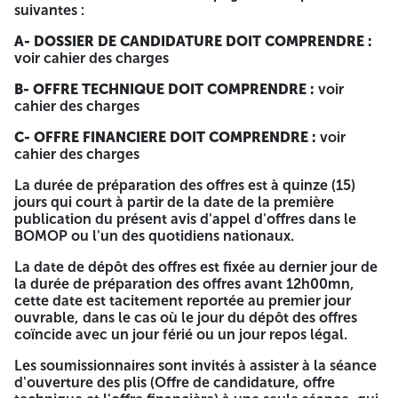
suivantes :
1)
Capacité professionnelle
: Avoir un certificat de
qualification et classification professionnelle catégorie
A- DOSSIER DE CANDIDATURE DOIT COMPRENDRE :
trois (III) ou plus en bâtiment comme activité principale en
voir cahier des charges
cours de validité à la date d'ouverture des plis.
B- OFFRE TECHNIQUE DOIT COMPRENDRE :
voir
2)
Capacités Techniques
: Référence professionnelles :
cahier des charges
Ayant déjà réalisé, au moins un projet en bâtiment d'un
montant égal ou supérieur à 20.000.000,00 DA justifier par
C- OFFRE FINANCIERE DOIT COMPRENDRE :
voir
une attestation de bonne exécution délivrée par les
cahier des charges
maîtres d'ouvrages publics.
La durée de préparation des offres est à quinze (15)
4)
Capacités Financière
: Avoir un cumulé des chiffres
jours qui court à partir de la date de la première
d'affaires des 03 dernières années dépassant ou égalant
publication du présent avis d'appel d'offres dans le
20.000.000,00 DA.
BOMOP ou l'un des quotidiens nationaux.
B/ CAS DE SOUMISSION DANS LE CADRE D'UN
La date de dépôt des offres est fixée au dernier jour de
GROUPEMENT D'ENTREPRISE :
la durée de préparation des offres avant 12h00mn,
cette date est tacitement reportée au premier jour
Pour être éligible, 1- capacités professionnelles : le
ouvrable, dans le cas où le jour du dépôt des offres
Chef de file devra répond aux conditions fixées dans
coïncide avec un jour férié ou un jour repos légal.
l'article 04-A de présent cahier des charges et chaque
membre du Groupement solidaire doit avoir un
Les soumissionnaires sont invités à assister à la séance
certificat de qualification et classification
d'ouverture des plis (Offre de candidature, offre
professionnelle catégorie trois (03) ou plus en