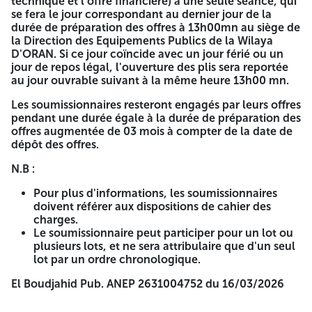
technique et l'offre financière) à une seule séance, qui
bâtiment comme activité principale pour le lot N°01 et
se fera le jour correspondant au dernier jour de la
catégorie deux (02) ou plus en bâtiment comme
durée de préparation des offres à 13h00mn au siège de
activité principale pour les lots N°02, 03 et 04.
la Direction des Equipements Publics de la Wilaya
D'ORAN. Si ce jour coïncide avec un jour férié ou un
2- capacités techniques : au moins un des membres doit
jour de repos légal, l'ouverture des plis sera reportée
avoir réaliser au moins un projet en bâtiment d'un montant
au jour ouvrable suivant à la même heure 13h00 mn.
égal ou supérieur à 150.000.000,00 DA Pour le lot 01, et au
moins un projet en bâtiment d'un montant supérieur à
Les soumissionnaires resteront engagés par leurs offres
20.000.000,00 DA pour les lon 02, 03, 04 justifier par une
pendant une durée égale à la durée de préparation des
attestation de bonne exécution délivrée par les maîtres
offres augmentée de 03 mois à compter de la date de
d'ouvrages publics.
dépôt des offres.
3- capacités financières : au moins un des membres doit
N.B :
avoir un cumule des chiffres d'affaires des 03 dernières
années dépassant ou égalant 200.000.000,00 DA pour le
Pour plus d'informations, les soumissionnaires
lot 01, et pour les lots 02, 03, 04 au moins un des membres
doivent référer aux dispositions de cahier des
doit Avoir un cumule des chiffres d'affaires des 03
charges.
dernières années dépassant ou égalant 20.000.000,00 DA.
Le soumissionnaire peut participer pour un lot ou
plusieurs lots, et ne sera attribulaire que d'un seul
Dans le cadre des offres présenté en groupement le
lot par un ordre chronologique.
soumissionnaire ne sont pas tenu de justifier de
capacité, professionnelle technique et financière
El Boudjahid Pub. ANEP 2631004752 du 16/03/2026
individuellement.