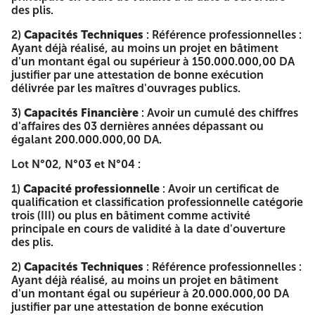
cahier des charges B- OFFRE TECHNIQUE DOIT
des plis.
COMPRENDRE : voir cahier des charges C- OFFRE
FINANCIERE DOIT COMPRENDRE : voir cahier des charges
2)
Capacités Techniques
: Référence professionnelles :
La durée de préparation des offres est à quinze (15) jours
Ayant déjà réalisé, au moins un projet en bâtiment
qui court à partir de la date de la première publication du
d'un montant égal ou supérieur à 150.000.000,00 DA
présent avis d'appel d'offres dans le BOMOP ou l'un des
justifier par une attestation de bonne exécution
quotidiens nationaux. La date de dépôt des offres est fixée
délivrée par les maîtres d'ouvrages publics.
au dernier jour de la durée de préparation des offres avant
3)
Capacités Financière
: Avoir un cumulé des chiffres
12h00mn, cette date est tacitement reportée au premier
d'affaires des 03 dernières années dépassant ou
jour ouvrable, dans le cas où le jour du dépôt des offres
égalant 200.000.000,00 DA.
coïncide avec un jour férié ou un jour repos légal. Les
soumissionnaires sont invités à assister à la séance
Lot N°02, N°03 et N°04 :
d'ouverture des plis (Offre de candidature, offre technique
et l'offre financière) à une seule séance, qui se fera le jour
1)
Capacité professionnelle
: Avoir un certificat de
correspondant au dernier jour de la durée de préparation
qualification et classification professionnelle catégorie
des offres à 13h00mn au siège de la Direction des
trois (III) ou plus en bâtiment comme activité
Equipements Publics de la Wilaya D'ORAN. Si ce jour
principale en cours de validité à la date d'ouverture
coïncide avec un jour férié ou un jour de repos légal,
des plis.
l'ouverture des plis sera reportée au jour ouvrable suivant
à la même heure 13h00 mn. Les soumissionnaires resteront
2)
Capacités Techniques
: Référence professionnelles :
engagés par leurs offres pendant une durée égale à la
Ayant déjà réalisé, au moins un projet en bâtiment
durée de préparation des offres augmentée de 03 mois à
d'un montant égal ou supérieur à 20.000.000,00 DA
compter de la date de dépôt des offres. N.B : Pour plus
justifier par une attestation de bonne exécution