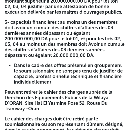
montant supérieur à 20.000.000,00 DA pour les lon
AVIS APPEL D'OFFRES OUVERT AVEC
02, 03, 04 justifier par une attestation de bonne
EXIGENCES DE CAPACITÉS
exécution délivrée par les maîtres d'ouvrages publics.
MINIMALES
3- capacités financières : au moins un des membres
doit avoir un cumule des chiffres d'affaires des 03
N° : 21 /DEP/2026
dernières années dépassant ou égalant
200.000.000,00 DA pour le lot 01, et pour les lots 02,
La direction des équipements publics de la Wilaya d'ORAN
03, 04 au moins un des membres doit Avoir un cumule
lance un avis d'appel d'offres ouvert avec exigences de
des chiffres d'affaires des 03 dernières années
capacités minimales pour :
dépassant ou égalant 20.000.000,00 DA.
RÉALISATION D'UN LYCÉE TYPE 1000 /300 À AÏN TURK
Dans le cadre des offres présenté en groupement
CENTRE COMMUNE DE AÏN TURK, WILAYA D'ORAN - EN
le soumissionnaire ne sont pas tenu de justifier de
LOTS SEPARES
capacité, professionnelle technique et financière
individuellement.
Lot N°01
: Bloc pédagogique +ADMINISTRATION+BLOC
SANITAIRE et Locaux techniques + réseau anti incendie
Peuvent retirer le cahier des charges auprès de la
+ POSTE TRANSF ORMATEUR + AMENAGEMENT
Direction des Equipements Publics de la Wilaya
EXTERIEUR ET VRD +MURS DE CLOTURE + TERRAIN DE
D'ORAN, Sise Hal El Yasmine Pose 52, Route Du
SPORT
Tramway -Oran
Lot N°02
: Sept (07) Logements D'astreinte (01F5 +
02F4 + 04F3).
Le cahier des charges doit être retiré par le
Lot N°03
: SALLE DE SPORT.
soumissionnaire ou son représentant dûment désigné,
Lot N°04
: REFECTOIRE 300 R.
dans le cas de groupement, le cahier de charge doit