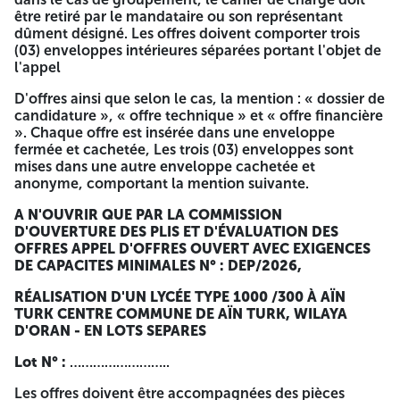
être retiré par le mandataire ou son représentant
Les entreprises intéressées par le présent appel d'offres
dûment désigné. Les offres doivent comporter trois
disposant des conditions d'éligibilités suivantes :
(03) enveloppes intérieures séparées portant l'objet de
l'appel
A/ CAS DE SOUMISSION SEULE :/
D'offres ainsi que selon le cas, la mention : « dossier de
Lot N°01:
candidature », « offre technique » et « offre financière
». Chaque offre est insérée dans une enveloppe
1)
Capacité professionnelle
: Avoir un certificat de
fermée et cachetée, Les trois (03) enveloppes sont
qualification et classification professionnelle catégorie
mises dans une autre enveloppe cachetée et
quatre (IV) ou plus en bâtiment comme activité principale
anonyme, comportant la mention suivante.
en cours de validité à la date d'ouverture des plis.
A N'OUVRIR QUE PAR LA COMMISSION
2)
Capacités Techniques
: Référence professionnelles :
D'OUVERTURE DES PLIS ET D'ÉVALUATION DES
Ayant déjà réalisé, au moins un projet en bâtiment d'un
OFFRES APPEL D'OFFRES OUVERT AVEC EXIGENCES
montant égal ou supérieur à 150.000.000,00 DA justifier
DE CAPACITES MINIMALES
N° : DEP/2026,
par une attestation de bonne exécution délivrée par les
maîtres d'ouvrages publics.
RÉALISATION D'UN LYCÉE TYPE 1000 /300 À AÏN
TURK CENTRE COMMUNE DE AÏN
TURK, WILAYA
3)
Capacités Financière
: Avoir un cumulé des chiffres
D'ORAN - EN LOTS SEPARES
d'affaires des 03 dernières années dépassant ou égalant
200.000.000,00 DA.
Lot N° :
……………………..
Lot N°02, N°03 et N°04 :
Les offres doivent être accompagnées des pièces