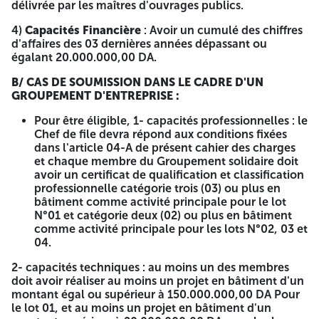
d'informations, les soumissionnaires doivent référer aux
délivrée par les maîtres d'ouvrages publics.
dispositions de cahier des charges. Le soumissionnaire peut
participer pour un lot ou plusieurs lots, et ne sera
4)
Capacités Financière
: Avoir un cumulé des chiffres
attribulaire que d'un seul lot par un ordre chronologique.
d'affaires des 03 dernières années dépassant ou
El Boudjahid Pub. ANEP 2631004752 du 16/03/2026 A -=-
égalant 20.000.000,00 DA.
=-=-
B/ CAS DE SOUMISSION DANS LE CADRE D'UN
RÉPUBLIQUE ALGÉRIENNE
GROUPEMENT D'ENTREPRISE :
DÉMOCRATIQUE ET POPULAIRE
Pour être éligible, 1- capacités professionnelles : le
Chef de file devra répond aux conditions fixées
dans l'article 04-A de présent cahier des charges
MINISTÈRE DE L'HABITAT, DE
et chaque membre du Groupement solidaire doit
L'URBANISME ET DE LA VILLE ET
avoir un certificat de qualification et classification
professionnelle catégorie trois (03) ou plus en
DE L'AMÉNAGEMENT DU
bâtiment comme activité principale pour le lot
N°01 et catégorie deux (02) ou plus en bâtiment
TERRITOIRE
comme activité principale pour les lots N°02, 03 et
04.
DIRECTION DES ÉQUIPEMENTS
2- capacités techniques : au moins un des membres
PUBLICS WILAYA D'ORAN
doit avoir réaliser au moins un projet en bâtiment d'un
montant égal ou supérieur à 150.000.000,00 DA Pour
IDENTIFICATION FISCALE N° : 0998 31019295905
le lot 01, et au moins un projet en bâtiment d'un