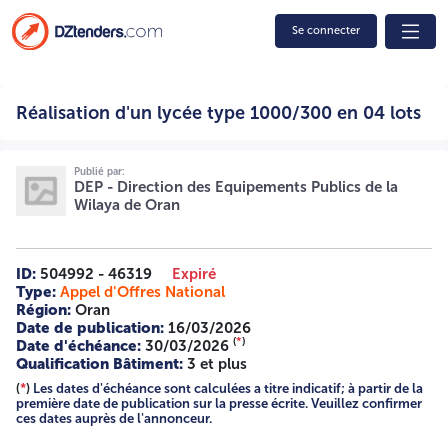
Se connecter
Réalisation d'un lycée type 1000/300 en 04 lots
Réalisation d'un lycée type 1000/300 en 04 lots
21/DEP/2026 2631004752 RÉPUBLIQUE ALGÉRIENNE
DÉMOCRATIQUE ET POPULAIRE MINISTÈRE DE L'HABITAT,
DE L'URBANISME ET DE LA VILLE ET DE L'AMÉNAGEMENT
DU TERRITOIRE DIRECTION DES ÉQUIPEMENTS PUBLICS
Publié par:
DEP - Direction des Equipements Publics de la
WILAYA D'ORAN IDENTIFICATION FISCALE N° : 0998
Wilaya de Oran
31019295905 AVIS APPEL D'OFFRES OUVERT AVEC
EXIGENCES DE CAPACITÉS MINIMALES N° : 21 /DEP/2026
La direction des équipements publics de la Wilaya d'ORAN
lance un avis d'appel d'offres ouvert avec exigences de
ID:
504992 - 46319
Expiré
capacités minimales pour : RÉALISATION D'UN LYCÉE TYPE
Type:
Appel d'Offres National
1000 /300 À AÏN TURK CENTRE COMMUNE DE AÏN TURK,
Région:
Oran
WILAYA D'ORAN - EN LOTS SEPARES Lot N°01: Bloc
Date de publication:
16/03/2026
pédagogique +ADMINISTRATION+BLOC SANITAIRE et
(
*
)
Date d'échéance:
30/03/2026
Locaux techniques + réseau anti incendie + POSTE TRANSF
Qualification Bâtiment:
3 et plus
ORMATEUR + AMENAGEMENT EXTERIEUR ET VRD +MURS
(
*
)
Les dates d'échéance sont calculées a titre indicatif; à partir de la
DE CLOTURE + TERRAIN DE SPORT Lot N°02: Sept (07)
première date de publication sur la presse écrite. Veuillez confirmer
Logements D'astreinte (01F5 + 02F4 + 04F3). Lot N°03:
ces dates auprès de l'annonceur.
SALLE DE SPORT. Lot N°04: REFECTOIRE 300 R. Les