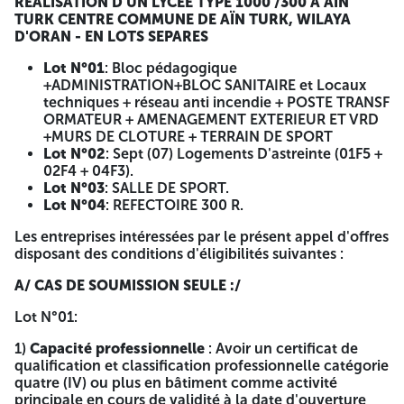
RÉALISATION D'UN LYCÉE TYPE 1000 /300 À AÏN
présenté en groupement le soumissionnaire ne sont pas
TURK CENTRE COMMUNE DE AÏN TURK, WILAYA
tenu de justifier de capacité, professionnelle technique et
D'ORAN - EN LOTS SEPARES
financière individuellement. Peuvent retirer le cahier des
charges auprès de la Direction des Equipements Publics de
Lot N°01
: Bloc pédagogique
la Wilaya D'ORAN, Sise Hal El Yasmine Pose 52, Route Du
+ADMINISTRATION+BLOC SANITAIRE et Locaux
Tramway -Oran Le cahier des charges doit être retiré par le
techniques + réseau anti incendie + POSTE TRANSF
soumissionnaire ou son représentant dûment désigné,
ORMATEUR + AMENAGEMENT EXTERIEUR ET VRD
dans le cas de groupement, le cahier de charge doit être
+MURS DE CLOTURE + TERRAIN DE SPORT
retiré par le mandataire ou son représentant dûment
Lot N°02
: Sept (07) Logements D'astreinte (01F5 +
désigné. Les offres doivent comporter trois (03) enveloppes
02F4 + 04F3).
intérieures séparées portant l'objet de l'appel D'offres ainsi
Lot N°03
: SALLE DE SPORT.
que selon le cas, la mention : « dossier de candidature », «
Lot N°04
: REFECTOIRE 300 R.
offre technique » et « offre financière ». Chaque offre est
insérée dans une enveloppe fermée et cachetée, Les trois
Les entreprises intéressées par le présent appel d'offres
(03) enveloppes sont mises dans une autre enveloppe
disposant des conditions d'éligibilités suivantes :
cachetée et anonyme, comportant la mention suivante. A
N'OUVRIR QUE PAR LA COMMISSION D'OUVERTURE DES
A/ CAS DE SOUMISSION SEULE :/
PLIS ET D'ÉVALUATION DES OFFRES APPEL D'OFFRES
OUVERT AVEC EXIGENCES DE CAPACITES MINIMALES N° :
Lot N°01:
DEP/2026, RÉALISATION D'UN LYCÉE TYPE 1000 /300 À
AÏN TURK CENTRE COMMUNE DE AÏN TURK, WILAYA
1)
Capacité professionnelle
: Avoir un certificat de
D'ORAN - EN LOTS SEPARES Lot N° : …………………….. Les
qualification et classification professionnelle catégorie
offres doivent être accompagnées des pièces suivantes : A-
quatre (IV) ou plus en bâtiment comme activité
DOSSIER DE CANDIDATURE DOIT COMPRENDRE : voir
principale en cours de validité à la date d'ouverture