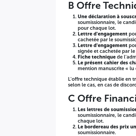
B Offre Techn
Lettre d'engagement
pour le délai de garantie par lot
Fiche technique
de l'administration approuvée pour l'ar
Le présent cahier des charges dument renseigné et s
Une déclaration à souscr
soumissionnaire, le candi
L'offre technique établie en trois (03) exemplaires, tout en 
pour chaque lot.
l'original fera foi.
Lettre d'engagement
pou
cachetée par le soumissi
C Offre Financière
Lettre d'engagement
pou
signée et cachetée par le
Les lettres de soumission
(selon le modèle joint en an
Fiche technique
de l'adm
doit présenter une lettre de soumission pour chaque lo
Le présent cahier des c
Le bordereau des prix unitaires
(B P U) rempli (en chiff
mention manuscrite « lu 
Le détail quantitatif et estimatif
(D Q E), rempli, daté,
L'offre technique établie en t
L'offre financière établie en trois (03) exemplaires, tout en
selon le cas, en cas de discord
foi.
C Offre Financ
Le dossier de candidature, l'offre technique et l'offr
référence et l'objet de l'appel d'offres ainsi que la men
Les lettres de soumissio
soumissionnaire, le candi
Ces enveloppes sont mises dans une autre enveloppe cach
chaque lot.
Le bordereau des prix un
A N'OUVRIR QUE PAR LA COMMISSION D'OUVERTURE DES 
soumissionnaire.