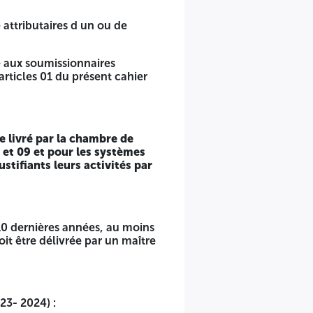
 attributaires d un ou de
e aux soumissionnaires
'articles 01 du présent cahier
urs lots.
t les conditions d'éligibilité déterminés en conformité de
re livré par la chambre de
8 et 09 et pour les systèmes
stifiants leurs activités par
mmerce et d'industrie, ou Grossiste, officiels installés en
présentants officiels justifiants leurs activités par le
 10 dernières années, au moins
it être délivrée par un maître
ns un (01) marché de même nature (pour chaque lot) «
023- 2024) :