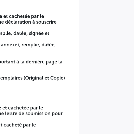
née et cachetée par le soumissionnaire.
 mention manuscrite « lu et accepté ».
e et cachetée par le
ne déclaration à souscrire
selon le cas, en cas de discordance entre eux, l'original
mplie, datée, signée et
n annexe), remplie, datée,
nnaire, le candidat qui soumissionnera pour plusieurs lots
portant à la dernière page la
ire.
xemplaires (Original et Copie)
selon le cas, en cas de discordance entre eux, l'original fera
cachetées.
indiquant la dénomination de l'entreprise, la
offre financière >> selon le cas.
e et cachetée par le
ne lettre de soumission pour
et cacheté par le