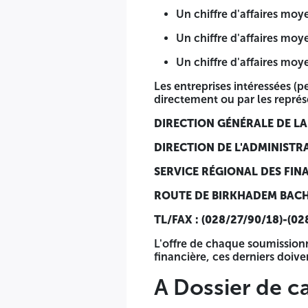
Le candidat doit justifier qu'il a réalisé durant les troi
Un chiffre d'affaires mo
Un chiffre d'affaires moyen égal ou supérieur à 5 000
Un chiffre d'affaires mo
Un chiffre d'affaires moyen égal ou supérieur à 3 000 
Un chiffre d'affaires mo
Un chiffre d'affaires moyen égal ou supérieur à 1 000
Les entreprises intéressées (
directement ou par les représ
Les entreprises intéressées (personnes physiques ou morale
auprès de :
DIRECTION GÉNÉRALE DE LA
DIRECTION GÉNÉRALE DE LA SURETÉ NATIONALE
DIRECTION DE L'ADMINISTR
DIRECTION DE L'ADMINISTRATION GÉNÉRALE
SERVICE RÉGIONAL DES FIN
SERVICE RÉGIONAL DES FINANCES ET DE L'ÉQUIPEMENT 
ROUTE DE BIRKHADEM BAC
ROUTE DE BIRKHADEM BACHDJARAH EL HARRAR ALGER
TL/FAX : (028/27/90/18)-(02
TL/FAX : (028/27/90/18)-(028/27/96/29)-(028/27/97/02).
L'offre de chaque soumissionn
financière, ces derniers doive
L'offre de chaque soumissionnaire doit comporter un dossier
suivante:
A Dossier de c