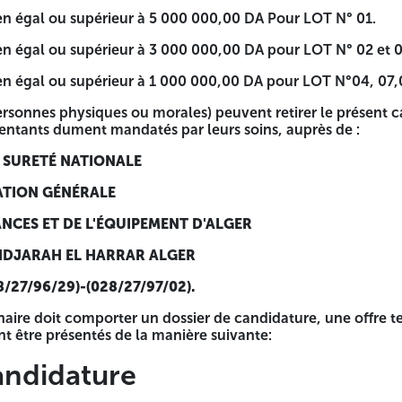
s (03) dernières années (2022-2023- 2024) :
yen égal ou supérieur à 5 000 000,00 DA Pour LOT N° 01.
 000,00 DA Pour LOT N° 01.
yen égal ou supérieur à 3 000 000,00 DA pour LOT N° 02 et 0
000,00 DA pour LOT N° 02 et 05.
yen égal ou supérieur à 1 000 000,00 DA pour LOT N°04, 07,
 000,00 DA pour LOT N°04, 07,08 et 09
personnes physiques ou morales) peuvent retirer le présent 
entants dument mandatés par leurs soins, auprès de :
s) peuvent retirer le présent cahier des charges directemen
 SURETÉ NATIONALE
ATION GÉNÉRALE
ANCES ET DE L'ÉQUIPEMENT D'ALGER
D'ALGER
HDJARAH EL HARRAR ALGER
8/27/96/29)-(028/27/97/02).
aire doit comporter un dossier de candidature, une offre t
nt être présentés de la manière suivante:
 de candidature, une offre technique et une offre financièr
andidature