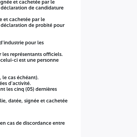
ignée et cachetée par le
e déclaration de candidature
issionnaire, le candidat qui soumissionne pour plusieurs
e et cachetée par le
onnaire, le candidat qui soumissionne pour plusieurs lots
 déclaration de probité pour
.
'industrie pour les
ale.
 les représentants officiels.
 celui-ci est une personne
s (présentation une (01) attestation).
 le cas échéant).
 par le soumissionnaire.
es d'activité.
 les cinq (05) dernières
, l'original fera foi.
lie, datée, signée et cachetée
nnaire, le candidat qui soumissionnera pour plusieurs lots
, en cas de discordance entre
ée par le soumissionnaire.