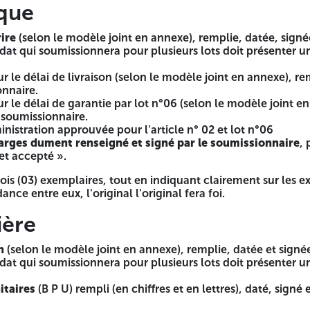
ique
 n°06 (selon le modèle joint en annexe), remplie, datée, sig
ticle n° 02 et lot n°06
igné par le soumissionnaire
, portant à la dernière page la
ire
(selon le modèle joint en annexe), remplie, datée, signé
dat qui soumissionnera pour plusieurs lots doit présenter u
indiquant clairement sur les exemplaires (Original et Copie) 
r le délai de livraison (selon le modèle joint en annexe), re
onnaire.
r le délai de garantie par lot n°06 (selon le modèle joint e
 soumissionnaire.
nexe), remplie, datée et signée et cachetée par le soumissio
inistration approuvée pour l'article n° 02 et lot n°06
t.
harges dument renseigné et signé par le soumissionnaire
, 
res et en lettres), daté, signé et cacheté par le soumissionna
et accepté ».
 signé et cacheté par le soumissionnaire.
rois (03) exemplaires, tout en indiquant clairement sur les e
 indiquant clairement sur les exemplaires (Original et Copie) 
ance entre eux, l'original l'original fera foi.
ière
e financière sont insérés dans des enveloppes séparées et 
tion « dossier de candidature >> << offre technique >> et << 
n
(selon le modèle joint en annexe), remplie, datée et signé
dat qui soumissionnera pour plusieurs lots doit présenter u
etée et anonyme, comportant la mention suivante :
itaires
(B P U) rempli (en chiffres et en lettres), daté, signé 
PLIS ET D'ÉVALUATION DES OFFRES