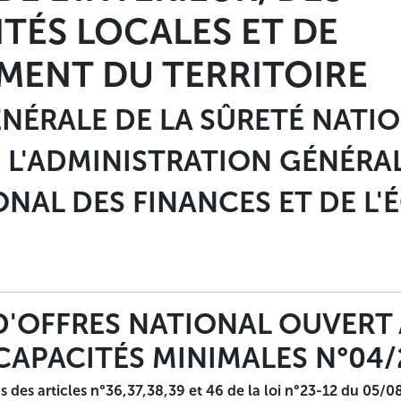
eloppes sont mises dans une autre enveloppe cachetée et a
TÉS LOCALES ET DE
TION DES OFFRES APPEL D'OFFRES NATIONAL OUVERT AVE
UF (09) LOTS La durée de préparation des offres est fixé
MENT DU TERRITOIRE
l des marchés de l'opérateur Public (BOMOP), la presse ou le 
offres sera prorogée jusqu'au jour ouvrable suivant. Le jour 
 même jour à 13 H30. -El Moujdahid/Pub- ANEP 2616009183 du
NÉRALE DE LA SÛRETÉ NATI
NNE DÉMOCRATIQUE ET
 L'ADMINISTRATION GÉNÉRA
IEUR, DES COLLECTIVIT
ONAL DES FINANCES ET DE L
RRITOIRE
 SÛRETÉ NATIONALE
 D'OFFRES NATIONAL OUVERT
ATION GÉNÉRALE
CAPACITÉS MINIMALES N°04/
NCES ET DE L'ÉQUIPEMENT D
ns des articles n°36,37,38,39 et 46 de la loi n°23-12 du 05/0