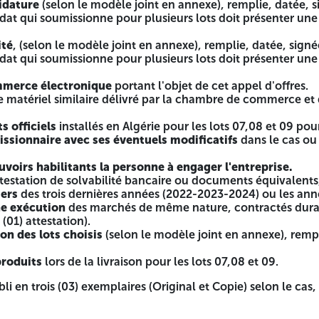
idature
(selon le modèle joint en annexe), remplie, datée, s
dat qui soumissionne pour plusieurs lots doit présenter un
 en annexe), remplie, datée, signée et cachetée par le soum
tous les lots.
ité
, (selon le modèle joint en annexe), remplie, datée, signé
 annexe), remplie, datée, signée et cachetée par le soumissi
dat qui soumissionne pour plusieurs lots doit présenter une
lots.
'objet de cet appel d'offres.
mmerce électronique
portant l'objet de cet appel d'offres.
r la chambre de commerce et d'industrie pour les fabricants
 matériel similaire délivré par la chambre de commerce et d
 pour les lots 07,08 et 09 pour les représentants officiels.
s modificatifs
dans le cas ou celui-ci est une personne mor
s officiels
installés en Algérie pour les lots 07,08 et 09 pour
 à engager l'entreprise.
ssionnaire avec ses éventuels modificatifs
dans le cas ou
aire ou documents équivalents, le cas échéant).
 (2022-2023-2024) ou les années d'activité.
voirs habilitants la personne à engager l'entreprise.
me nature, contractés durant les cinq (05) dernières année
testation de solvabilité bancaire ou documents équivalents,
modèle joint en annexe), remplie, datée, signée et cachetée
iers
des trois dernières années (2022-2023-2024) ou les anné
ur les lots 07,08 et 09.
ne exécution
des marchés de même nature, contractés durant
(01) attestation).
iginal et Copie) selon le cas, en cas de discordance entre eux
on des lots choisis
(selon le modèle joint en annexe), remp
produits
lors de la livraison pour les lots 07,08 et 09.
annexe), remplie, datée, signée et cachetée par le soumissio
li en trois (03) exemplaires (Original et Copie) selon le cas
lot.
 le modèle joint en annexe), remplie, datée, signée et cachet