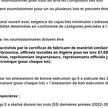
 soumissionner pour tous les articles composant des lots
ent soumissionner pour un ou plusieurs lots et peuvent être
ional ouvert avec exigence de capacités minimales s'adress
articles composant des lots
igibilité déterminés en conformité de catégories précisées à l
usieurs lots et peuvent être attributaires d un ou de plusie
s:
les soumissionnaires doivent être
capacités minimales s'adresse aux soumissionnaires justifian
arges.
activités par le certificat de fabricant de matériel similai
rossiste, officiels installés en Algérie pour les lots 07,0
t être
ion, représentant importateurs, représentants officiels ju
tronique (pour chaque lot).
e fabricant de matériel similaire livré par la chambre de co
mpression ou de reproduction, représentant importateurs, re
r par les attestations de bonne exécution qu'il a exécuté des
ture (pour chaque lot) « l'attestation de bon exécution do
ne exécution qu'il a exécuté des 10 dernières années, au moi
n maître d'ouvrage public ».
nancières :
 qu'il a réalisé durant les trois (03) dernières années (2022-2