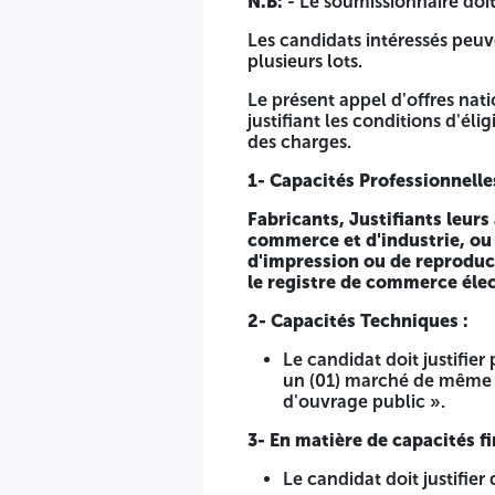
N.B:
- Le soumissionnaire doit
Lot N°07:
Toners Ricoh et pieces de recharge.
Les candidats intéressés peuv
Lot N°08:
Toners Taskalfa et pieces de recharge.
plusieurs lots.
Lot N°09:
Toners Sharp et pieces de recharge.
Le présent appel d'offres nat
N.B:
- Le soumissionnaire doit soumissionner pour tous les 
justifiant les conditions d'él
des charges.
Les candidats intéressés peuvent soumissionner pour un ou pl
1- Capacités Professionnelle
Le présent appel d'offres national ouvert avec exigence de 
catégories précisées à l'articles 01 du présent cahier des ch
Fabricants, Justifiants leurs 
commerce et d'industrie, ou G
1- Capacités Professionnelles:
les soumissionnaires doiven
d'impression ou de reproduct
le registre de commerce élec
Fabricants, Justifiants leurs activités par le certificat d
Algérie pour les lots 07,08 et 09 et pour les systèmes d'i
2- Capacités Techniques :
registre de commerce électronique (pour chaque lot).
Le candidat doit justifie
2- Capacités Techniques :
un (01) marché de même na
d'ouvrage public ».
Le candidat doit justifier par les attestations de bon
l'attestation de bon exécution doit être délivrée par u
3- En matière de capacités fi
3- En matière de capacités financières :
Le candidat doit justifier