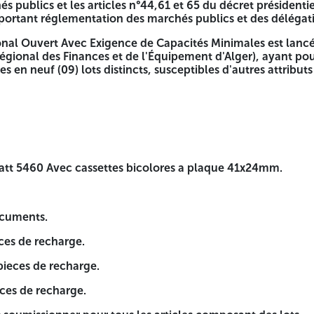
és publics et les articles n°44,61 et 65 du décret président
 portant réglementation des marchés publics et des délégat
TIONAL OUVERT AVEC EXIGEN
onal Ouvert Avec Exigence de Capacités Minimales est lancé
égional des Finances et de l'Équipement d'Alger), ayant pour
es en neuf (09) lots distincts, susceptibles d'autres attribu
t 46 de la loi n°23-12 du 05/08/2023 fixant les règles généra
n vigueur en relation, portant réglementation des marchés 
Capacités Minimales est lancé par la Direction Générale de 
nitures de bureau, réparties en neuf (09) lots distincts, sus
tt 5460 Avec cassettes bicolores a plaque 41x24mm.
ocuments.
ces de recharge.
lores a plaque 41x24mm.
pieces de recharge.
ces de recharge.