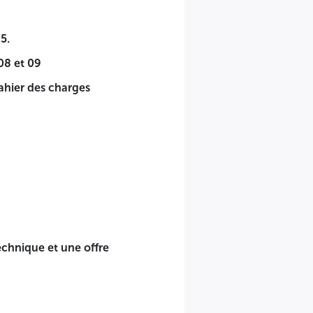
5.
08 et 09
cahier des charges
t ou par les représentants dument mandatés par leurs soins,
echnique et une offre
e, ces derniers doivent être présentés de la manière