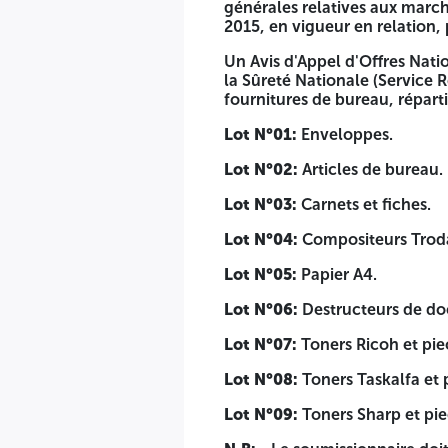
générales relatives aux march
2015, en vigueur en relation,
AVIS D'APPEL D'OFFRES NA
Un Avis d'Appel d'Offres Nati
la Sûreté Nationale (Service R
N°04/2026
fournitures de bureau, réparti
A l'application des dispositions des articles n°36,37,38,39 e
Lot N°01:
Enveloppes.
65 du décret présidentiel n°15-247 du 16 septembre 2015, e
Lot N°02:
Articles de bureau.
Un Avis d'Appel d'Offres National Ouvert Avec Exigence de 
Lot N°03:
Carnets et fiches.
l'Équipement d'Alger), ayant pour objet l'acquisition de four
Lot N°04:
Compositeurs Troda
Lot N°01:
Enveloppes.
Lot N°05:
Papier A4.
Lot N°02:
Articles de bureau.
Lot N°06:
Destructeurs de d
Lot N°03:
Carnets et fiches.
Lot N°07:
Toners Ricoh et pie
Lot N°04:
Compositeurs Trodatt 5460 Avec cassettes bico
Lot N°08:
Toners Taskalfa et 
Lot N°05:
Papier A4.
Lot N°09:
Toners Sharp et pie
Lot N°06:
Destructeurs de documents.