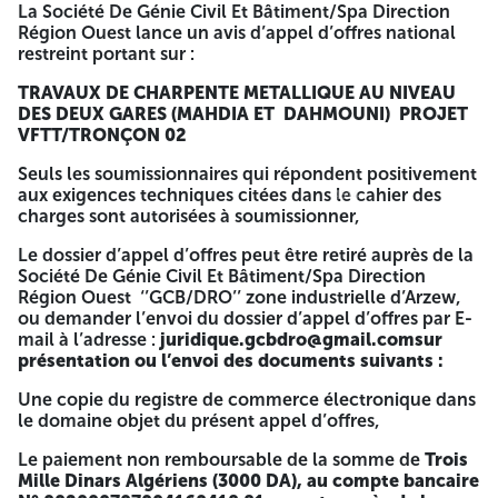
La Société De Génie Civil Et Bâtiment/Spa Direction
GCB se réserve le droit d’annuler le présent avis d’appel
Région Ouest lance un avis d’appel d’offres national
d’offres à tout moment de l’étape de la procédure, pour
restreint portant sur :
des raisons dont elle demeure seule juge. A -=-=-=-
TRAVAUX DE CHARPENTE METALLIQUE AU NIVEAU
GCB
DES DEUX GARES (MAHDIA ET DAHMOUNI) PROJET
VFTT/TRONÇON 02
Société Nationale de Génie Civil et Bâtiment
Seuls les soumissionnaires qui répondent positivement
Direction Région Ouest
aux exigences techniques citées dans le cahier des
4514
4514
charges sont autorisées à soumissionner,
BP N°114–Arzew Route de Tlélat Zone Industrielle
d’Arzew
Le dossier d’appel d’offres peut être retiré auprès de la
Société De Génie Civil Et Bâtiment/Spa Direction
Tél : 041680367
Région Ouest ‘’GCB/DRO’’ zone industrielle d’Arzew,
Fax : 041680361
ou demander l’envoi du dossier d’appel d’offres par E-
mail à l’adresse :
juridique.gcbdro@gmail.com
sur
Email :
juridique.gcbdro@gmail.com
présentation ou l’envoi des documents suivants :
AVIS D’APPEL D’OFFRES NATIONAL RESTREINT
Une copie du registre de commerce électronique dans
le domaine objet du présent appel d’offres,
N°36/GCB-DRO/TEC/2026
Le paiement non remboursable de la somme de
Trois
La Société De Génie Civil Et Bâtiment/Spa Direction Région
Mille Dinars Algériens (3000 DA), au compte bancaire
Ouest lance un avis d’appel d’offres national restreint