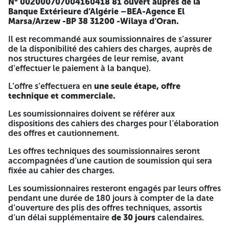
N° 002000707004160418 81 ouvert auprès de la
portant sur :
Banque Extérieure d’Algérie –BEA-Agence El
Marsa/Arzew -BP 38 31200 -Wilaya d’Oran.
TRAVAUX DE CHARPENTE METALLIQUE AU NIVEAU DES
DEUX GARES (MAHDIA ET DAHMOUNI) PROJET
Il est recommandé aux soumissionnaires de s’assurer
VFTT/TRONÇON 02
de la disponibilité des cahiers des charges, auprès de
nos structures chargées de leur remise, avant
Seuls les soumissionnaires qui répondent positivement aux
d’effectuer le paiement à la banque).
exigences techniques citées dans le cahier des charges
sont autorisées à soumissionner,
L’offre s’effectuera en
une seule étape, offre
technique et commerciale.
Le dossier d’appel d’offres peut être retiré auprès de la
Société De Génie Civil Et Bâtiment/Spa Direction Région
Les soumissionnaires doivent se référer aux
Ouest ‘’GCB/DRO’’ zone industrielle d’Arzew, ou demander
dispositions des cahiers des charges pour l’élaboration
l’envoi du dossier d’appel d’offres par E-mail à l’adresse :
des offres et cautionnement.
juridique.gcbdro@gmail.com
sur présentation ou l’envoi
des documents suivants :
Les offres techniques des soumissionnaires seront
accompagnées d’une caution de soumission qui sera
Une copie du registre de commerce électronique dans le
fixée au cahier des charges.
domaine objet du présent appel d’offres,
Les soumissionnaires resteront engagés par leurs offres
Le paiement non remboursable de la somme de
Trois Mille
pendant une durée de 180 jours à compter de la date
Dinars Algériens (3000 DA), au compte bancaire N°
d’ouverture des plis des offres techniques, assortis
002000707004160418 81 ouvert auprès de la Banque
d’un délai supplémentaire
de 30 jours
calendaires.
Extérieure d’Algérie –BEA-Agence El Marsa/Arzew -BP 38