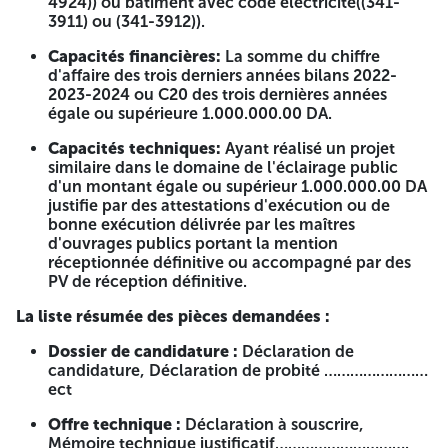
4924)) ou bâtiment avec code électricité((341-
Laacheche et
Activité
3911) ou (341-3912)).
Réalisation
leterrain de
principale
travaux
proximité
hydraulique
Capacités financières:
La somme du chiffre
01
03 et Plus
d'amélioration
commune
avec activité
d'affaire des trois derniers années bilans 2022-
urbaine
Boudriaa ben
secondaire
2023-2024 ou C20 des trois dernières années
yadjis sur une
travaux publics
égale ou supérieure 1.000.000.00 DA.
distance de
ou Activité
300 m (voiries
principale
Capacités techniques:
Ayant réalisé un projet
et trottoirs,
bâtiment avec
similaire dans le domaine de l'éclairage public
drainage des
activité
d'un montant égale ou supérieur 1.000.000.00 DA
eaux pluviales
secondaire
justifie par des attestations d'exécution ou de
)
travaux publics
bonne exécution délivrée par les maîtres
d'ouvrages publics portant la mention
Lot 02 :
réceptionnée définitive ou accompagné par des
Réalisation
Activité
PV de réception définitive.
travaux
principale
d'amélioration
Travaux Publics
La liste résumée des pièces demandées :
urbaine de la
avec code
route reliant
Éclairage
Dossier de candidature :
Déclaration de
Réalisation
Laacheche et
Public((347-
candidature, Déclaration de probité ……………………
travaux
leterrain de
02
02 et Plus
4272) ou (348-
ect
d'amélioration
proximité
4924)) ou
urbaine
commune
bâtiment avec
Offre technique :
Déclaration à souscrire,
Boudriaa ben
code
Mémoire technique justificatif………………………….