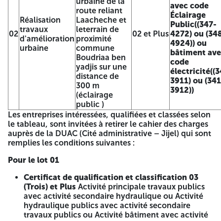
urbaine de la
13h:30, cela à partir de la première parution de l'avis si ce
avec code
route reliant
jour coïncide avec un jour férié ou un jour du repos légal la
Éclairage
Réalisation
Laacheche et
durée de préparation des offres et prorogée jusqu'au jour
Public((347-
travaux
leterrain de
ouvrable suivant. Les soumissionnaires sont invités à
02
02 et Plus
4272) ou (34
d'amélioration
proximité
assister à la séance publique d'ouverture des plis, qui aura
4924)) ou
urbaine
commune
lieu au siège de la Direction de L'Urbanisme de
bâtiment av
Boudriaa ben
L'Architecture et de la Construction de la Wilaya de Jijel le
code
yadjis sur une
dernier jour du délai de préparation des offres à 14h: 00.
électricité((
distance de
Les soumissionnaires resteront engagés par leurs offres
3911) ou (341
300 m
pendant le délai de validité des offres (15jours)+trois 03
3912))
(éclairage
mois a partir du dernier jour du délai de préparation des
public )
offres (ouverture des plis). Observation : Les pièces
Les entreprises intéressées, qualifiées et classées selon
demandées dans le dossier de candidature, l'offre
le tableau, sont invitées à retirer le cahier des charges
technique et l'offre financière sont précisés dans le cahier
auprès de la DUAC (Cité administrative – Jijel) qui sont
des charges. An-Nasr11-3-2026 ANEP 2625002582 Le
remplies les conditions suivantes :
directeur A -=-=-=-
Pour le lot 01
REPUBLIQUE ALGERIENNE
Certificat de qualification et classification 03
DEMOCRATIQUE ET POPULAIRE
(Trois) et Plus
Activité principale travaux publics
avec activité secondaire hydraulique ou Activité
WILAYA DE JIJEL
hydraulique publics avec activité secondaire
travaux publics ou Activité bâtiment avec activité