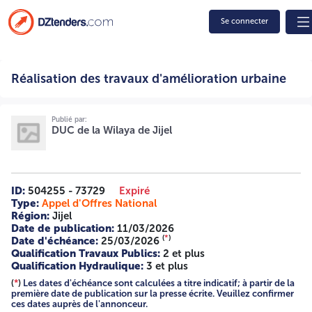
Se connecter
Réalisation des travaux d'amélioration urbaine 15/2026
Réalisation des travaux d'amélioration urbaine
2625002582 REPUBLIQUE ALGERIENNE DEMOCRATIQUE
ET POPULAIRE WILAYA DE JIJEL DIRECTION DE
L'URBANISME DE L'ARCHITECTURE ET DE LA
CONSTRUCTION NIF : 424024000018159 AVIS D'APPEL
Publié par:
DUC de la Wilaya de Jijel
D'OFFRES NATIONAL OUVERT AVEC EXIGENCE DE
CAPACITES MINIMALES N° 15/2026 La Direction de
L'Urbanisme de L'Architecture et de la Construction de la
Wilaya de Jijel lance un Avis d'appel d'offres national
ouvert avec exigence de capacités minimales pour la
ID:
504255 - 73729
Expiré
réalisation du projet : N° Projet Lot Catégorie Qualification
Type:
Appel d'Offres National
01 Réalisation travaux d'amélioration urbaine Lot 01 :
Région:
Jijel
Réalisation travaux d'amélioration urbaine de la route
Date de publication:
11/03/2026
reliant Laacheche et leterrain de proximité commune
(
*
)
Date d'échéance:
25/03/2026
Boudriaa ben yadjis sur une distance de 300 m (voiries et
Qualification Travaux Publics:
2 et plus
trottoirs, drainage des eaux pluviales ) 03 et Plus Activité
Qualification Hydraulique:
3 et plus
principale travaux publics avec activité secondaire
(
*
)
Les dates d'échéance sont calculées a titre indicatif; à partir de la
hydraulique ou Activité principale hydraulique avec
première date de publication sur la presse écrite. Veuillez confirmer
activité secondaire travaux publics ou Activité principale
ces dates auprès de l'annonceur.