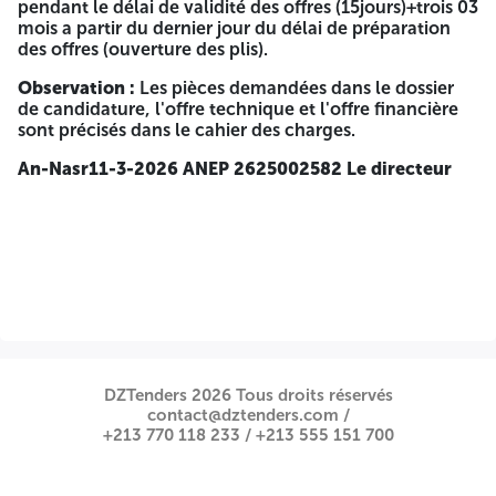
pendant le délai de validité des offres (15jours)+trois 03
dans le domaine de l'éclairage public d'un montant
mois a partir du dernier jour du délai de préparation
égale ou supérieur 1.000.000.00 DA justifie par des
des offres (ouverture des plis).
attestations d'exécution ou de bonne exécution
délivrée par les maîtres d'ouvrages publics portant la
Observation :
Les pièces demandées dans le dossier
mention réceptionnée définitive ou accompagné par
de candidature, l'offre technique et l'offre financière
des PV de réception définitive.
sont précisés dans le cahier des charges.
La liste résumée des pièces demandées :
An-Nasr11-3-2026 ANEP 2625002582 Le directeur
Dossier de candidature :
Déclaration de candidature,
Déclaration de probité …………………… ect
Offre technique :
Déclaration à souscrire, Mémoire
technique justificatif…………………………. ect
Offre Financière :
Lettre de soumission, Bordereau des
prix unitaires ………………………………. ect
Les offres doivent être déposées à la Direction de
DZTenders 2026 Tous droits réservés
L'Urbanisme De L'architecture et de la construction cité
contact@dztenders.com /
administrative de la Wilaya de Jijel et devront comprendre
+213 770 118 233 /
+213 555 151 700
séparément 03 enveloppes : l'enveloppe de l'offre
technique et l'enveloppe de l'offre financière, et le dossier
de candidature, sous enveloppe extérieure anonyme