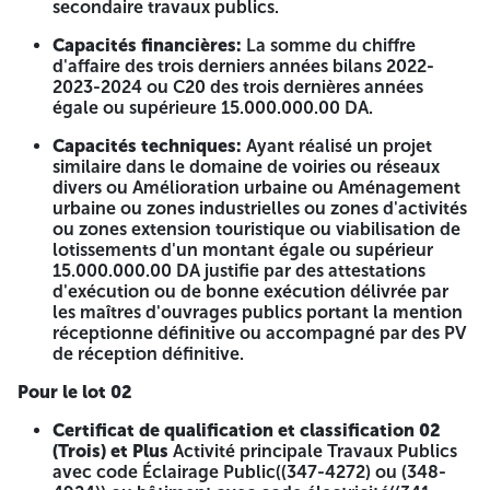
DIRECTION DE L'URBANISME DE
secondaire travaux publics.
L'ARCHITECTURE
Capacités financières:
La somme du chiffre
d'affaire des trois derniers années bilans 2022-
ET DE LA CONSTRUCTION
2023-2024 ou C20 des trois dernières années
égale ou supérieure 15.000.000.00 DA.
NIF : 424024000018159
Capacités techniques:
Ayant réalisé un projet
AVIS D'APPEL D'OFFRES NATIONAL
similaire dans le domaine de voiries ou réseaux
OUVERT AVEC EXIGENCE DE
divers ou Amélioration urbaine ou Aménagement
urbaine ou zones industrielles ou zones d'activités
CAPACITES MINIMALES N° 15/2026
ou zones extension touristique ou viabilisation de
lotissements d'un montant égale ou supérieur
La Direction de L'Urbanisme de L'Architecture et de la
15.000.000.00 DA justifie par des attestations
Construction de la Wilaya de Jijel lance un Avis d'appel
d'exécution ou de bonne exécution délivrée par
d'offres national ouvert avec exigence de capacités
les maîtres d'ouvrages publics portant la mention
minimales pour la réalisation du projet :
réceptionne définitive ou accompagné par des PV
de réception définitive.
N°
Projet
Lot
Catégorie
Qualification
Lot 01 :
Activité
Pour le lot 02
Réalisation
principale
travaux
travaux publics
Certificat de qualification et classification 02
d'amélioration
avec activité
(Trois) et Plus
Activité principale Travaux Publics
urbaine de la
secondaire
avec code Éclairage Public((347-4272) ou (348-
route reliant
hydraulique ou