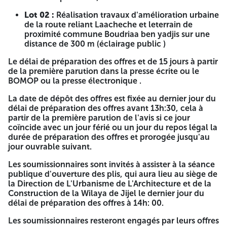
Capacités techniques:
Ayant réalisé un projet similaire
dans le domaine de voiries ou réseaux divers ou
Lot 02 :
Réalisation travaux d'amélioration urbaine
Amélioration urbaine ou Aménagement urbaine ou
de la route reliant Laacheche et leterrain de
zones industrielles ou zones d'activités ou zones
proximité commune Boudriaa ben yadjis sur une
extension touristique ou viabilisation de lotissements
distance de 300 m (éclairage public )
d'un montant égale ou supérieur 15.000.000.00 DA
justifie par des attestations d'exécution ou de bonne
Le délai de préparation des offres et de 15 jours à partir
exécution délivrée par les maîtres d'ouvrages publics
de la première parution dans la presse écrite ou le
portant la mention réceptionne définitive ou
BOMOP ou la presse électronique .
accompagné par des PV de réception définitive.
La date de dépôt des offres est fixée au dernier jour du
Pour le lot 02
délai de préparation des offres avant 13h:30, cela à
partir de la première parution de l'avis si ce jour
Certificat de qualification et classification 02 (Trois)
coïncide avec un jour férié ou un jour du repos légal la
et Plus
Activité principale Travaux Publics avec code
durée de préparation des offres et prorogée jusqu'au
Éclairage Public((347-4272) ou (348-4924)) ou
jour ouvrable suivant.
bâtiment avec code électricité((341-3911) ou (341-
3912)).
Les soumissionnaires sont invités à assister à la séance
publique d'ouverture des plis, qui aura lieu au siège de
Capacités financières:
La somme du chiffre d'affaire
la Direction de L'Urbanisme de L'Architecture et de la
des trois derniers années bilans 2022-2023-2024 ou
Construction de la Wilaya de Jijel le dernier jour du
C20 des trois dernières années égale ou supérieure
délai de préparation des offres à 14h: 00.
1.000.000.00 DA.
Les soumissionnaires resteront engagés par leurs offres
Capacités techniques:
Ayant réalisé un projet similaire