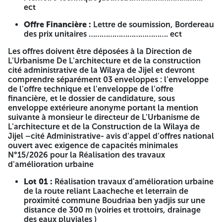
yadjis sur une
électricité((341
ect
distance de
3911) ou (341-
300 m
Offre Financière :
Lettre de soumission, Bordereau
3912))
(éclairage
des prix unitaires ………………………………. ect
public )
Les entreprises intéressées, qualifiées et classées selon le
Les offres doivent être déposées à la Direction de
tableau, sont invitées à retirer le cahier des charges auprès
L'Urbanisme De L'architecture et de la construction
de la DUAC (Cité administrative – Jijel) qui sont remplies
cité administrative de la Wilaya de Jijel et devront
les conditions suivantes :
comprendre séparément 03 enveloppes : l'enveloppe
de l'offre technique et l'enveloppe de l'offre
Pour le lot 01
financière, et le dossier de candidature, sous
enveloppe extérieure anonyme portant la mention
Certificat de qualification et classification 03 (Trois)
suivante à monsieur le directeur de L'Urbanisme de
et Plus
Activité principale travaux publics avec activité
L'architecture et de la Construction de la Wilaya de
secondaire hydraulique ou Activité hydraulique
Jijel –cité Administrative- avis d'appel d'offres national
publics avec activité secondaire travaux publics ou
ouvert avec exigence de capacités minimales
Activité bâtiment avec activité secondaire travaux
N°15/2026 pour la Réalisation des travaux
publics.
d'amélioration urbaine
Capacités financières:
La somme du chiffre d'affaire
Lot 01 :
Réalisation travaux d'amélioration urbaine
des trois derniers années bilans 2022-2023-2024 ou
de la route reliant Laacheche et leterrain de
C20 des trois dernières années égale ou supérieure
proximité commune Boudriaa ben yadjis sur une
15.000.000.00 DA.
distance de 300 m (voiries et trottoirs, drainage
des eaux pluviales )