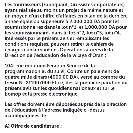
candidature, offre technique et offre financière) doivent
Les fournisseurs (Fabriquant, Grossistes,importateurs)
être insérés sous une même enveloppe fermée, totalement
ayant réalisée au moins un projet de même nature et
anonyme portant la mention « A ne pas ouvrir ». Avis
un moyen d’un chiffre d’affaires en bilan de la dernière
d’appel d’offre national ouvert n°03/2026 concernant L’
année égale ou supérieure à 2.000.000 DA pour les
Equipement d’un groupe scolaire ( type03) à hai ayayda
soumissionnaires dans le lot n°1, et 1.000.000 DA pour
commune ain el biya. Il est à préciser que les 3 plis internes
les soumissionnaires dans le lot n°2, lot n°3, lot n°4,
doivent porter chacun la mention « dossier de candidature
intéressés par le présent avis et remplissant les
» « offre technique » ou « offre financière ». La date limite
conditions requises, peuvent retirer le cahiers de
de dépôt des offres est fixée à 12 jours à compter de la date
charges concernant ces Opérations auprès de la
de la lere parution du présent avis L’ouverture des plis aura
Direction de l’éducation de la wilaya d’Oran :
lieu le même jour de La date de dépôt des offres à 13 h. Les
soumissionnaires sont invités à y assister à l’ouverture. Les
104- rue mouloud Feraoun Service de la
soumissionnaires resteront engagés par leurs offres
programmation et du suivi, Contre un paiement de
pendant 90 jours plus 12 jours de délai de préparation des
quatre mille dinars (4000.00 DA), versé au compte du
offres. Soit 102 jours. Le Patriote 09-03-2026 Le Directeur
trésor N° 211007000 Et ce, dès la première parution du
de l'Education ANEP N° 2631004248 A -=-=-=-
présent avis sur les quotidiens nationaux et sur le
bomop et la presse électronique
REPUBLIQUE ALGERIENNE
Les offres doivent être déposées auprés de la direction
DEMOCRATIQUE ET POPULAIRE
de l’éducation à l’adresse indiquée ci-dessus
accompagnées de :
MINISTERE DE L'EDUCATION
A) Offre de candidature :
NATIONALE