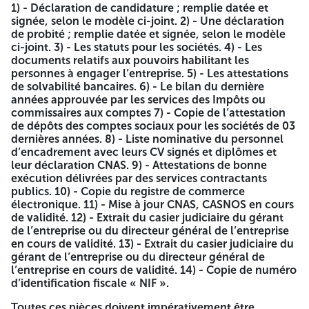
1) - Déclaration de candidature ; remplie datée et
DIRECTION DE L'EDUCATION DE LA
signée, selon le modèle ci-joint. 2) - Une déclaration
de probité ; remplie datée et signée, selon le modèle
WILAYA D'ORAN
ci-joint. 3) - Les statuts pour les sociétés. 4) - Les
Avis d’appel d’offre national ouvert avec exigence de
documents relatifs aux pouvoirs habilitant les
capacité minimale n°03 /2026
personnes à engager l’entreprise. 5) - Les attestations
de solvabilité bancaires. 6) - Le bilan du dernière
NIF: 095431019122435
années approuvée par les services des Impôts ou
commissaires aux comptes 7) - Copie de l’attestation
La direction de l’éducation de la Wilaya d’Oran lance un
de dépôts des comptes sociaux pour les sociétés de 03
avis d’appel d’offre national ouvert avec exigence de
dernières années. 8) - Liste nominative du personnel
capacité minimale relatif à L’Equipement d’un groupe
d’encadrement avec leurs CV signés et diplômes et
scolaire ( type03) à hai ayayda commune ain el biya.
leur déclaration CNAS. 9) - Attestations de bonne
exécution délivrées par des services contractants
Lot N° 01: Acquisition De Mobiliers De Classes.
publics. 10) - Copie du registre de commerce
Lot N° 02: Acquisition De Matériel Administratif et
électronique. 11) - Mise à jour CNAS, CASNOS en cours
Informatique.
de validité. 12) - Extrait du casier judiciaire du gérant
Lot N° 03: Acquisition De Grande ET Petit Matériel de
de l’entreprise ou du directeur général de l’entreprise
Cuisine.
en cours de validité. 13) - Extrait du casier judiciaire du
Lot N° 04: Acquisition De Matériel Anti-Incendie
gérant de l’entreprise ou du directeur général de
Lot N° 05: Acquisition Des Equipements sportif.è
l’entreprise en cours de validité. 14) - Copie de numéro
d’identification fiscale « NIF ».
Les fournisseurs (Fabriquant, Grossistes,importateurs)
ayant réalisée au moins un projet de même nature et un
Toutes ces pièces doivent impérativement être