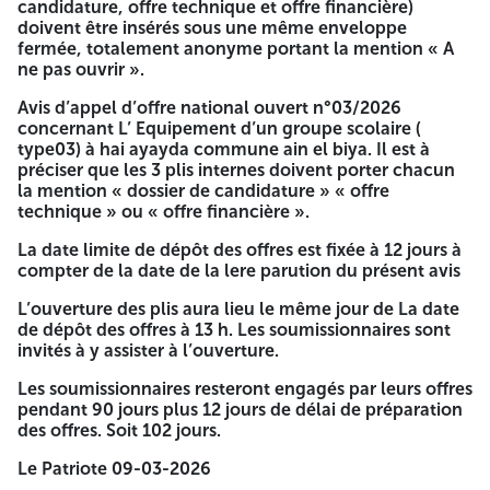
remplie datée et signée, selon le modèle ci-joint. 3) - Les
candidature, offre technique et offre financière)
statuts pour les sociétés. 4) - Les documents relatifs aux
doivent être insérés sous une même enveloppe
pouvoirs habilitant les personnes à engager l’entreprise. 5)
fermée, totalement anonyme portant la mention « A
- Les attestations de solvabilité bancaires. 6) - Le bilan du
ne pas ouvrir ».
dernière années approuvée par les services des Impôts ou
commissaires aux comptes 7) - Copie de l’attestation de
Avis d’appel d’offre national ouvert n°03/2026
dépôts des comptes sociaux pour les sociétés de 03
concernant L’ Equipement d’un groupe scolaire (
dernières années. 8) - Liste nominative du personnel
type03) à hai ayayda commune ain el biya. Il est à
d’encadrement avec leurs CV signés et diplômes et leur
préciser que les 3 plis internes doivent porter chacun
déclaration CNAS. 9) - Attestations de bonne exécution
la mention « dossier de candidature » « offre
délivrées par des services contractants publics. 10) - Copie
technique » ou « offre financière ».
du registre de commerce électronique. 11) - Mise à jour
La date limite de dépôt des offres est fixée à 12 jours à
CNAS, CASNOS en cours de validité. 12) - Extrait du casier
compter de la date de la lere parution du présent avis
judiciaire du gérant de l’entreprise ou du directeur général
de l’entreprise en cours de validité. 13) - Extrait du casier
L’ouverture des plis aura lieu le même jour de La date
judiciaire du gérant de l’entreprise ou du directeur général
de dépôt des offres à 13 h. Les soumissionnaires sont
de l’entreprise en cours de validité. 14) - Copie de numéro
invités à y assister à l’ouverture.
d’identification fiscale « NIF ».
Les soumissionnaires resteront engagés par leurs offres
Toutes ces pièces doivent impérativement être insérées
pendant 90 jours plus 12 jours de délai de préparation
dans une lère enveloppe.
des offres. Soit 102 jours.
B) Offre technique :
Le Patriote 09-03-2026