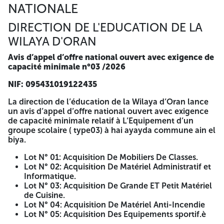
NATIONALE
Attestations de bonne exécution délivrées par des services
contractants publics. 10) - Copie du registre de commerce
DIRECTION DE L'EDUCATION DE LA
électronique. 11) - Mise à jour CNAS, CASNOS en cours de
validité. 12) - Extrait du casier judiciaire du gérant de
WILAYA D'ORAN
l’entreprise ou du directeur général de l’entreprise en
cours de validité. 13) - Extrait du casier judiciaire du gérant
Avis d’appel d’offre national ouvert avec exigence de
de l’entreprise ou du directeur général de l’entreprise en
capacité minimale n°03 /2026
cours de validité. 14) - Copie de numéro d’identification
fiscale « NIF ». Toutes ces pièces doivent impérativement
NIF: 095431019122435
être insérées dans une lère enveloppe. B) Offre technique :
La direction de l’éducation de la Wilaya d’Oran lance
1-Une déclaration à souscrire remplie datée et signée ; 2-
un avis d’appel d’offre national ouvert avec exigence
Planning + délais de livraison. 3- mémoire technique 4-
de capacité minimale relatif à L’Equipement d’un
Numéro de code du prototype sous pli fermé. 5-Le cahier
groupe scolaire ( type03) à hai ayayda commune ain el
des charges portant à la dernière page, la mention
biya.
manuscrite «lu et accepté », Toutes ces pièces doivent
impérativement être insérées dans une 2ème enveloppe. A)
Lot N° 01: Acquisition De Mobiliers De Classes.
Offre financière : 1)- La lettre de soumission remplie
Lot N° 02: Acquisition De Matériel Administratif et
renseignée, dûment, datée et signée selon le modèle ci-
Informatique.
joint. 2)- Le bordereau des prix unitaires rempli renseigné
Lot N° 03: Acquisition De Grande ET Petit Matériel
daté et signé. 3)- Le devis estimatif et quantitatif rempli
de Cuisine.
renseigné daté et signé. Toutes ces pièces doivent
Lot N° 04: Acquisition De Matériel Anti-Incendie
impérativement être insérées dans une 3ème enveloppe. A
Lot N° 05: Acquisition Des Equipements sportif.è
la remise de la soumission, les 3 plis fermés (offre de