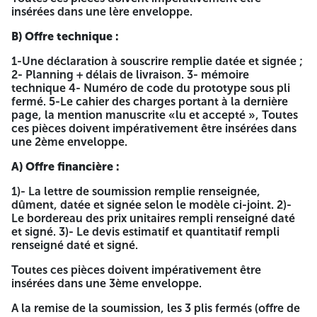
moyen d’un chiffre d’affaires en bilan de la dernière année
insérées dans une lère enveloppe.
égale ou supérieure à 2.000.000 DA pour les
soumissionnaires dans le lot n°1, et 1.000.000 DA pour les
B) Offre technique :
soumissionnaires dans le lot n°2, lot n°3, lot n°4, intéressés
par le présent avis et remplissant les conditions requises,
1-Une déclaration à souscrire remplie datée et signée ;
peuvent retirer le cahiers de charges concernant ces
2- Planning + délais de livraison. 3- mémoire
Opérations auprès de la Direction de l’éducation de la
technique 4- Numéro de code du prototype sous pli
wilaya d’Oran :
fermé. 5-Le cahier des charges portant à la dernière
page, la mention manuscrite «lu et accepté », Toutes
104- rue mouloud Feraoun Service de la programmation et
ces pièces doivent impérativement être insérées dans
du suivi, Contre un paiement de quatre mille dinars
une 2ème enveloppe.
(4000.00 DA), versé au compte du trésor N° 211007000 Et
ce, dès la première parution du présent avis sur les
A) Offre financière :
quotidiens nationaux et sur le bomop et la presse
électronique
1)- La lettre de soumission remplie renseignée,
dûment, datée et signée selon le modèle ci-joint. 2)-
Les offres doivent être déposées auprés de la direction de
Le bordereau des prix unitaires rempli renseigné daté
l’éducation à l’adresse indiquée ci-dessus accompagnées
et signé. 3)- Le devis estimatif et quantitatif rempli
de :
renseigné daté et signé.
A) Offre de candidature :
Toutes ces pièces doivent impérativement être
insérées dans une 3ème enveloppe.
1) - Déclaration de candidature ; remplie datée et signée,
selon le modèle ci-joint. 2) - Une déclaration de probité ;
A la remise de la soumission, les 3 plis fermés (offre de