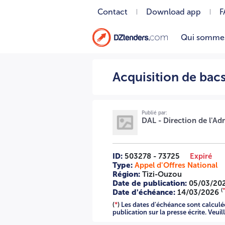
Contact
Download app
F
Qui somme
Acquisition de bacs à ordures 07/2026 2616007741 A -=-=-
Acquisition de bac
Publié par:
DAL - Direction de l'Ad
ID:
503278 - 73725
Expiré
Type:
Appel d'Offres National
Région:
Tizi-Ouzou
Date de publication:
05/03/20
(
Date d'échéance:
14/03/2026
(
*
)
Les dates d'échéance sont calculées
publication sur la presse écrite. Veui