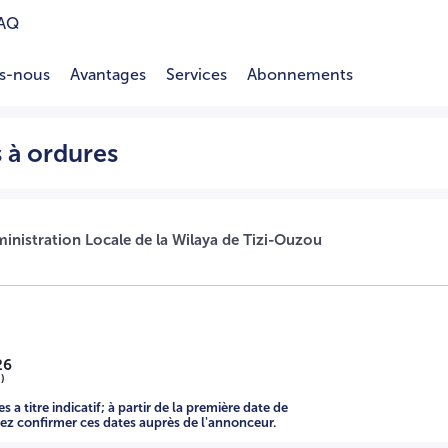
AQ
s-nous
Avantages
Services
Abonnements
=-
s à ordures
ministration Locale de la Wilaya de Tizi-Ouzou
26
*
)
 a titre indicatif; à partir de la première date de
llez confirmer ces dates auprès de l'annonceur.