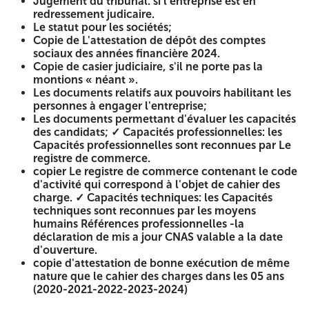
Jugement du tribunal. si l'entreprise est en
1)- Dossier de Candidature : le dossier de candidature doit
redressement judicaire.
comprendre :
Le statut pour les sociétés;
Copie de L'attestation de dépôt des comptes
Une déclaration de candidature selon le modèle ci-
sociaux des années financière 2024.
joint remplie, signée, datée et cachetée;
Copie de casier judiciaire, s'il ne porte pas la
Déclaration de Probité selon le modèle ci-joint
montions « néant ».
remplie, signée, datée et cachetée;
Les documents relatifs aux pouvoirs habilitant les
Jugement du tribunal. si l'entreprise est en
personnes à engager l'entreprise;
redressement judicaire.
Les documents permettant d'évaluer les capacités
Le statut pour les sociétés;
des candidats; ✓ Capacités professionnelles: les
Copie de L'attestation de dépôt des comptes sociaux
Capacités professionnelles sont reconnues par Le
des années financière 2024.
registre de commerce.
Copie de casier judiciaire, s'il ne porte pas la montions
copier Le registre de commerce contenant le code
« néant ».
d'activité qui correspond à l'objet de cahier des
Les documents relatifs aux pouvoirs habilitant les
charge. ✓ Capacités techniques: les Capacités
personnes à engager l'entreprise;
techniques sont reconnues par les moyens
Les documents permettant d'évaluer les capacités des
humains Références professionnelles -la
candidats; ✓ Capacités professionnelles: les Capacités
déclaration de mis a jour CNAS valable a la date
professionnelles sont reconnues par Le registre de
d'ouverture.
commerce.
copie d'attestation de bonne exécution de même
copier Le registre de commerce contenant le code
nature que le cahier des charges dans les 05 ans
d'activité qui correspond à l'objet de cahier des
(2020-2021-2022-2023-2024)
charge. ✓ Capacités techniques: les Capacités
techniques sont reconnues par les moyens humains