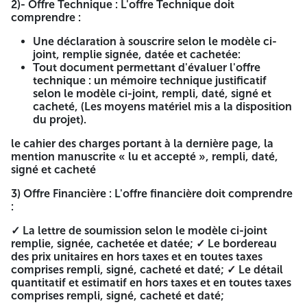
2)- Offre Technique : L'offre Technique doit
Références professionnelles -la déclaration de mis a
comprendre :
jour CNAS valable a la date d'ouverture.
copie d'attestation de bonne exécution de même
Une déclaration à souscrire selon le modèle ci-
nature que le cahier des charges dans les 05 ans
joint, remplie signée, datée et cachetée:
(2020-2021-2022-2023-2024)
Tout document permettant d'évaluer l'offre
technique : un mémoire technique justificatif
2)- Offre Technique : L'offre Technique doit comprendre :
selon le modèle ci-joint, rempli, daté, signé et
cacheté, (Les moyens matériel mis a la disposition
Une déclaration à souscrire selon le modèle ci-joint,
du projet).
remplie signée, datée et cachetée:
Tout document permettant d'évaluer l'offre technique
le cahier des charges portant à la dernière page, la
: un mémoire technique justificatif selon le modèle ci-
mention manuscrite « lu et accepté », rempli, daté,
joint, rempli, daté, signé et cacheté, (Les moyens
signé et cacheté
matériel mis a la disposition du projet).
3) Offre Financière : L'offre financière doit comprendre
le cahier des charges portant à la dernière page, la
:
mention manuscrite « lu et accepté », rempli, daté, signé
et cacheté
✓ La lettre de soumission selon le modèle ci-joint
remplie, signée, cachetée et datée; ✓ Le bordereau
3) Offre Financière : L'offre financière doit comprendre :
des prix unitaires en hors taxes et en toutes taxes
comprises rempli, signé, cacheté et daté; ✓ Le détail
✓ La lettre de soumission selon le modèle ci-joint remplie,
quantitatif et estimatif en hors taxes et en toutes taxes
signée, cachetée et datée; ✓ Le bordereau des prix
comprises rempli, signé, cacheté et daté;
unitaires en hors taxes et en toutes taxes comprises rempli,