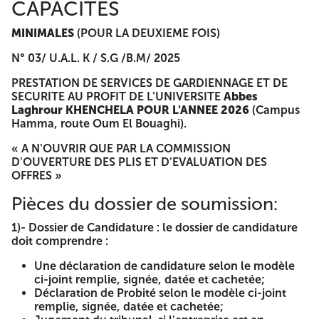
CAPACITES
estimatif en hors taxes et en toutes taxes comprises rempli,
signé, cacheté et daté; -Remarque : toute rature ou
MINIMALES
(POUR LA DEUXIEME FOIS)
surcharge dans l'offre financière (bordereau des pris
unitaires et devis quantitatif et estimatif entraine le rejet de
N° 03/ U.A.L. K / S.G /B.M/ 2025
l'offre. A -=-=-=-
PRESTATION DE SERVICES DE GARDIENNAGE ET DE
AVIS D'APPEL D'OFFRES OUVERT
SECURITE AU PROFIT DE L'UNIVERSITE
Abbes
Laghrour KHENCHELA POUR L'ANNEE 2026
(Campus
AVEC EXIGENCE DE CAPACITES
Hamma, route Oum El Bouaghi).
MINIMALES
(POUR LA DEUXIEME FOIS)
« A N'OUVRIR QUE PAR LA COMMISSION
D'OUVERTURE DES PLIS ET D'EVALUATION DES
N° 03/ U.A.L. K / S.G /B.M/ 2025
OFFRES »
PRESTATION DE SERVICES DE GARDIENNAGE ET DE
Pièces du dossier de soumission:
SECURITE AU PROFIT DE L'UNIVERSITE
Abbes Laghrour
KHENCHELA POUR L'ANNEE 2026
(Campus Hamma, route
1)- Dossier de Candidature : le dossier de candidature
Oum El Bouaghi).
doit comprendre :
« A N'OUVRIR QUE PAR LA COMMISSION D'OUVERTURE
Une déclaration de candidature selon le modèle
DES PLIS ET D'EVALUATION DES OFFRES »
ci-joint remplie, signée, datée et cachetée;
Déclaration de Probité selon le modèle ci-joint
Pièces du dossier de soumission:
remplie, signée, datée et cachetée;