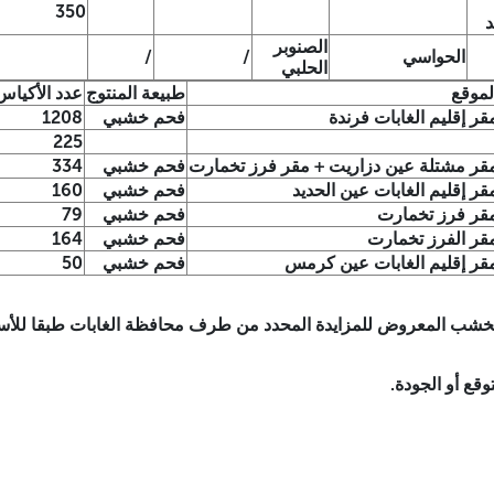
350
د
الصنوبر
الحواسي
/
/
الحلبي
لموقع
طبيعة المنتوج
عدد الأكياس
قر إقليم الغابات فرندة
فحم خشبي
1208
225
قر مشتلة عين دزاريت + مقر فرز تخمارت
فحم خشبي
334
قر إقليم الغابات عين الحديد
فحم خشبي
160
قر فرز تخمارت
فحم خشبي
79
قر الفرز تخمارت
فحم خشبي
164
قر إقليم الغابات عين كرمس
فحم خشبي
50
شب المعروض للمزايدة المحدد من طرف محافظة الغابات طبقا للأسعار
قع أو الجودة.