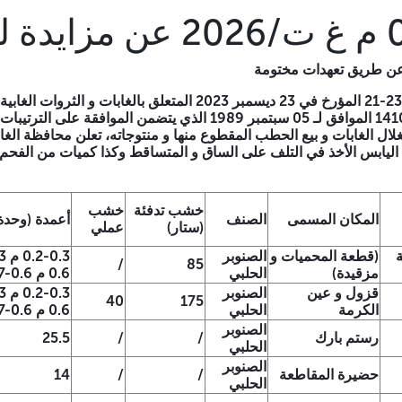
عن طريق تعهدات مختومة
طبقا للقانون بمقتضى القانون رقم 23-21 المؤرخ في 23 ديسمبر 2023 الم
89-170 المؤرخ في 05 صفر عام 1410 الموافق لـ 05 سبتمبر 1989 الذي يتض
لال الغابات و بيع الحطب المقطوع منها و منتوجاته، تعلن محافظة الغابا
اليابس الأخذ في التلف على الساق و المتساقط وكذا كميات من الف
خشب تدفئة
خشب
المكان المسمى
الصنف
أعمدة (وحدة
(ستار)
عملي
ة
(قطعة المحميات و
الصنوبر
/
85
مزقيدة)
الحلبي
0.6 م 0.6-0.7 م
قزول و عين
الصنوبر
40
175
الكرمة
الحلبي
0.6 م 0.6-0.7 م
الصنوبر
رستم بارك
/
/
25.5
الحلبي
الصنوبر
حضيرة المقاطعة
/
/
14
الحلبي