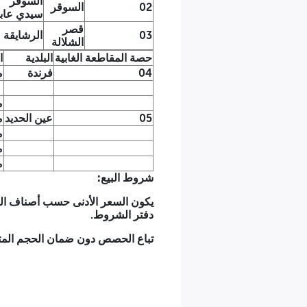
السوقر
02
السوقر
سيدي عاب
قصر
03
الرشايقة
الشلالة
حصة المقاطعة الغابية
البلدية
ا
04
فرندة
م
م
05
عين الحديد
م
م
م
م
شروط البيع:
يكون السعر الأدنى حسب أصناف الخ
دفتر الشروط.
تباع الحصص دون ضمان الحجم المتو