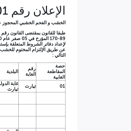
الإعلان رقم 01 م غ ت/2026 عن مزايدة لبيع
الخشب و الفحم الخشبي المحجوز 
لإعداد دفاتر الشروط المتعلقة بإستغ
عن طريق الإلتزام المختوم للخشب 
التالي :
حصة
رقم
المقاطعة
البلدية
الغابة
الغابية
غابة الدول
01
تيارث
تيارث