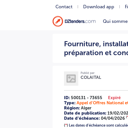
Contact
Download app
F
Qui somme
Fourniture, installation et mise en service d'une chaine
Fourniture, install
préparation et co
Publié par:
COLAITAL
ID:
500131 - 73655
Expiré
Type:
Appel d'Offres National e
Région:
Alger
Date de publication:
19/02/20
(
Date d'échéance:
04/04/2026
(
*
)
Les dates d'échéance sont calculées