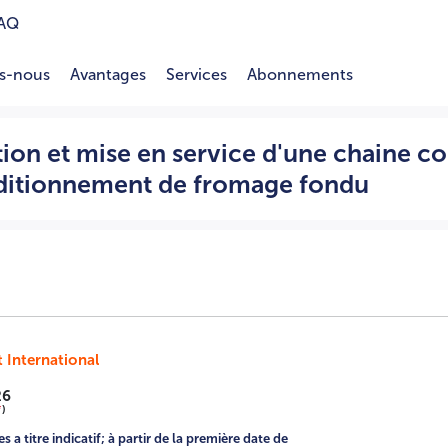
AQ
s-nous
Avantages
Services
Abonnements
 complète de préparation et conditionnement de fromage fo
ation et mise en service d'une chaine 
nditionnement de fromage fondu
t International
26
*
)
 a titre indicatif; à partir de la première date de