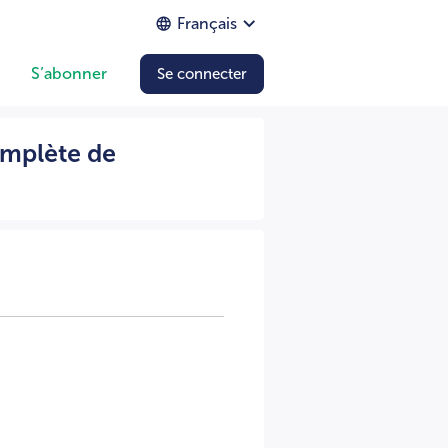
Français
S’abonner
Se connecter
ndu 05/2026 2616100508 A -=-=-=-
complète de