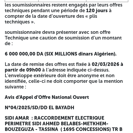
enveloppe fermée, indiquant la référence et l’objet de
les soumissionnaires restent engagés par leurs offres
l’appel d’offres ainsi que la mention :
techniques pendant une période de
120 jours
à
compter de la date d’ouverture des « plis
« Technique »
ou
« Financière »
techniques ».
L’enveloppe extérieure ne doit comporter aucun signe
soumissionnaire devra présenter avec son offre
distinctif.
Technique une caution de soumission d’un montant
Les Soumissionnaires intéressés par le présent avis,
de :
peuvent retirer le cahier des charges auprès de l’adresse ci-
6 000 000,00 DA (SIX MILLIONS dinars Algérien).
dessous contre le paiement par virement bancaire de la
somme de
5000,00 DA
(l’avis de virement faisant foi) au
La date de remise des offres est fixée à
02/03/2026 à
compte bancaire de
la Direction de Distribution D’EL
partir de 0
9
h00
à l’adresse indiquée ci-dessus.
BAYADH, N°
00 100 726 0300300 082/36
,
ouvert auprès
L’enveloppe extérieure doit être anonyme et non
de la
BNA Agence D’EL BAYADH
identifiée, celle-ci ne doit comporter que la mention
suivante :
Les soumissionnaires intéressés peuvent obtenir des
informations complémentaires dans les l’adresse indiquée
Avis d’Appel d’Offre National Ouvert
ci-dessous :
N°04/2025/SD/DD EL BAYADH
DIRECTION
Adresse
Téléphone N°
Distribution
SIDI AMAR : RACCORDEMENT ELECTRIQUE
PERIMETRE SIDI AHMED BELABES-METKHEM-
049.67.80.16
EL BAYADH
ROUTE EL HAOUDH
BOUZEGUZA - TASSINA ( 1695 CONCESSIONS) TR B
/049.67.80.15