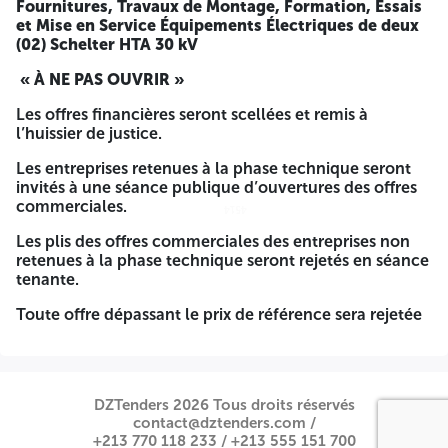
Fournitures, Travaux de Montage, Formation, Essais
et Mise en Service Équipements Électriques de deux
les soumissionnaires restent engagés par leurs offres
(02) Schelter HTA 30 kV
techniques pendant une période de
120 jours
à compter
de la date d’ouverture des « plis techniques ».
« À NE PAS OUVRIR »
soumissionnaire devra présenter avec son offre Technique
Les offres financières seront scellées et remis à
une caution de soumission d’un montant de :
l’huissier de justice.
6 000 000,00 DA (SIX MILLIONS dinars Algérien).
Les entreprises retenues à la phase technique seront
invités à une séance publique d’ouvertures des offres
La date de remise des offres est fixée à
02/03/2026 à partir
commerciales.
de 0
9
h00
à l’adresse indiquée ci-dessus. L’enveloppe
4514
4514
extérieure doit être anonyme et non identifiée, celle-ci ne
Les plis des offres commerciales des entreprises non
doit comporter que la mention suivante :
retenues à la phase technique seront rejetés en séance
tenante.
Avis d’Appel d’Offre National Ouvert
Toute offre dépassant le prix de référence sera rejetée
N°04/2025/SD/DD EL BAYADH
SIDI AMAR : RACCORDEMENT ELECTRIQUE PERIMETRE
SIDI AHMED BELABES-METKHEM-BOUZEGUZA - TASSINA
( 1695 CONCESSIONS) TR B
Fournitures, Travaux de
DZTenders 2026 Tous droits réservés
Montage, Formation, Essais et Mise en Service
contact@dztenders.com /
Équipements Électriques de deux (02) Schelter HTA 30 kV
+213 770 118 233 /
+213 555 151 700