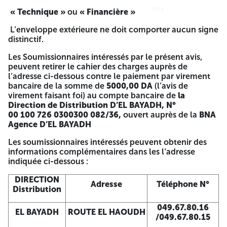
AVIS D’APPEL D’OFFRES NATIONAL OUVERT
4514
4514
« Technique »
ou
« Financière »
N°04/2025/SD/DD EL BAYADH
L’enveloppe extérieure ne doit comporter aucun signe
distinctif.
La Société Algérienne de l’Electricité et du Gaz-
Distribution, Région de BECHAR, La Direction de
Les Soumissionnaires intéressés par le présent avis,
Distribution d’EL BAYADH , Adresse : : ROUTE EL HAOUDH
peuvent retirer le cahier des charges auprès de
EL BAYADH, lance un avis d’appel d’offres à la concurrence
l’adresse ci-dessous contre le paiement par virement
national ouvert pour :
bancaire de la somme de
5000,00 DA
(l’avis de
virement faisant foi) au compte bancaire de
la
SIDI AMAR : RACCORDEMENT ELECTRIQUE PERIMETRE
Direction de Distribution D’EL BAYADH, N°
SIDI AHMED BELABES-METKHEM-BOUZEGUZA - TASSINA
00 100 726 0300300 082/36
,
ouvert auprès de la
BNA
(1695 CONCESSIONS) TR B Fournitures
, Travaux de
Agence D’EL BAYADH
Montage, Formation, Essais et Mise en Service
Équipements Électriques de deux (02) Schelter HTA 30 Kv
Les soumissionnaires intéressés peuvent obtenir des
informations complémentaires dans les l’adresse
Délai de réalisation
08 mois
indiquée ci-dessous :
La Direction De Distribution D’el Bayadh invite par le
DIRECTION
présent appel d’offres, les candidats à présenter leurs
Adresse
Téléphone N°
Distribution
offres sous pli fermé,
049.67.80.16
Les offres doivent comporter
une offre technique et une
EL BAYADH
ROUTE EL HAOUDH
/049.67.80.15
offre financière
. Chaque offre est insérée dans une