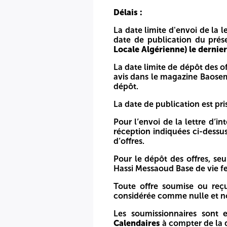
Délais :
Délais :
La date limite d'envoi de la l
La date limite d'envoi de la lettre d'intérêt et de la lice
date de publication du prés
Baosem et sur la plateforme en ligne, soit à
18h00 (Heure L
Locale Algérienne) le dernier
La date limite de dépôt des offres est fixée à
Quarante-Ci
La date limite de dépôt des of
ligne, soit à
18h00 (Heure Locale Algérienne)
le dernier jo
avis dans le magazine Baosem 
dépôt.
La date de publication est prise en compte dans le calcul d
La date de publication est pr
Pour l’envoi de la lettre d’intention et du registre du comm
de la participation du soumissionnaire au présent appel d’of
Pour l’envoi de la lettre d’i
réception indiquées ci-dessus
Pour le dépôt des offres, seul le cachet de l'entreprise et 
d’offres.
Toute offre soumise ou reçue par voie postale au service 
Pour le dépôt des offres, seu
Les soumissionnaires sont engagés par leurs offres pen
Hassi Messaoud Base de vie fe
(l'ouverture des offres techniques faisant référence).
Toute offre soumise ou reçu
Tous les frais liés à la préparation des dossiers de sou
considérée comme nulle et n
soumissionnaires ne pourront prétendre à aucun remboursem
Les soumissionnaires sont
Calendaires
à compter de la d