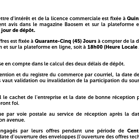
ettre d'intérêt et de la licence commerciale est fixée à
Quin
nce commerciale est fixée à
Quinze (15) Jours
à compter de
ent avis dans le magazine Baosem et sur la plateforme e
ocale Algérienne) le dernier jour de dépôt.
 jour de dépôt.
nq (45) Jours
à compter de la date de publication du pré
fres est fixée à
Quarante-Cinq (45) Jours
à compter de la d
ur de dépôt.
et sur la plateforme en ligne, soit à
18h00 (Heure Locale 
es deux délais de dépôt.
ise en compte dans le calcul des deux délais de dépôt.
erce par courriel, la date de réception dans les boîtes de r
fres.
ntention et du registre du commerce par courriel, la date d
 vaut validation ou invalidation de la participation du so
la date de bonne réception par le service de réception de Has
de réception après la date limite susmentionnée sera consi
l le cachet de l'entreprise et la date de bonne réception 
dant une période de
Cent Quatre-Vingts (180) Jours Cale
ront foi.
e par voie postale au service de réception après la da
mission, les frais d'expédition et tous les frais annexe
on avenue.
ent de ces frais auprès de la Société.
 engagés par leurs offres pendant une période de
Cent
ate d'ouverture des enveloppes (l'ouverture des offres tech