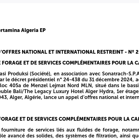
'une base opérationnelle et d'un atelier de maintenance de
mlnheadofscm@mlnalgeria.dz – p5d.srdrillingprocspecialist@
pel d’offres se déroule en une seule étape. Qui exige des 
 limite fixée. Les copies numérisées des documents requis d
ntérêt et de la licence commerciale est fixée à Quinze (15) 
rtamina Algeria EP
 à 18h00 (Heure Locale Algérienne) le dernier jour de dépôt.
ent avis dans le magazine Baosem et sur la plateforme en li
 calcul des deux délais de dépôt. Pour l’envoi de la lettre 
us vaut validation ou invalidation de la participation du so
'OFFRES NATIONAL ET INTERNATIONAL RESTREINT - Nº 2
éception par le service de réception de Hassi Messaoud Base 
entionnée sera considérée comme nulle et non avenue. Les s
E FORAGE ET DE SERVICES COMPLÉMENTAIRES POUR LA 
pter de la date d'ouverture des enveloppes (l'ouverture des 
dition et tous les frais annexes sont intégralement à la cha
asi Produksi (Société), en association avec Sonatrach-S.P.
Société. A -=-=-=-
 par le décret présidentiel n° 24-438 du 31 décembre 2024, a
oc 405a de Menzel Lejmat Nord MLN, situé dans le bassin
mmeuble Bali/The Legacy Luxury Hotel Alger Hydra, 1er éta
, Alger, Algérie, lance un appel d’offres national et internat
'OFFRES NATIONAL ET INTERNATIONAL RESTREINT - Nº 2
 FORAGE ET DE SERVICES COMPLÉMENTAIRES POUR LA C
E FORAGE ET DE SERVICES COMPLÉMENTAIRES POUR LA 
fourniture de services liés aux fluides de forage, not
iation avec Sonatrach-S.P.A et Repsol Exploracion 405A, S.A.
le avancé des solides, des systèmes de filtration, ainsi q