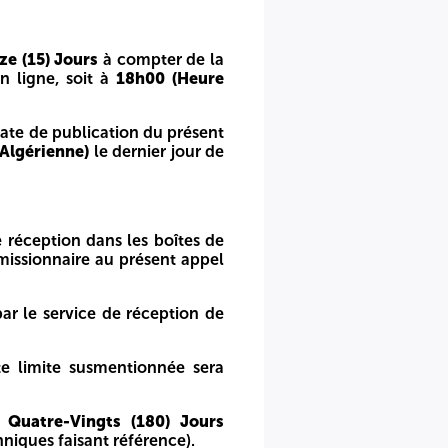
ze (15) Jours
à compter de la
 la date de publication du présent avis dans le magazin
n ligne, soit à
18h00 (Heure
sent avis dans le magazine Baosem et sur la plateforme e
ate de publication du présent
Algérienne)
le dernier jour de
éception indiquées ci-dessus vaut validation ou invalidation
e réception dans les boîtes de
umissionnaire au présent appel
si Messaoud Base de vie feront foi.
dérée comme nulle et non avenue.
par le service de réception de
ndaires
à compter de la date d'ouverture des enveloppe
te limite susmentionnée sera
s sont intégralement à la charge du soumissionnaire. Les
 Quatre-Vingts (180) Jours
niques faisant référence).