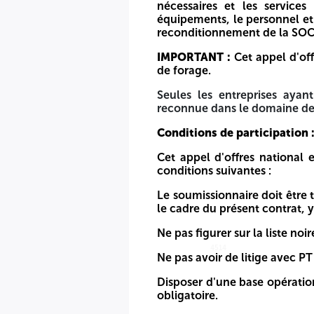
438 du 31 décembre 2024, agissant en qualité d'opérateu
nécessaires et les service
siège social est situé à l'immeuble Bali/The Legacy Luxur
équipements, le personnel et
appel d’offres national et international restreint relatif à :
reconditionnement de la SOC
Nº 2604 (26)
IMPORTANT :
Cet appel d'off
de forage.
FOURNITURE DE FLUIDE DE FORAGE ET DE SERVICES C
Seules les entreprises aya
Les travaux comprennent la fourniture de services liés au
reconnue dans le domaine des 
de filtration, ainsi que les équipements de soutien nécess
personnel et toutes les autres ressources nécessaires à l
Conditions de participation 
IMPORTANT :
Cet appel d'offres s'adresse exclusivement aux
Cet appel d'offres national e
conditions suivantes :
Seules les entreprises ayant une expérience avérée, des 
participer.
Le soumissionnaire doit être 
le cadre du présent contrat, y
Conditions de participation :
Ne pas figurer sur la liste noi
Cet appel d'offres national et international restreint s'appl
4514
4514
Ne pas avoir de litige avec P
Le soumissionnaire doit être titulaire d'un registre du comm
le cas échéant.
Disposer d'une base opératio
obligatoire.
Ne pas figurer sur la liste noire des fournisseurs de Sonatrac