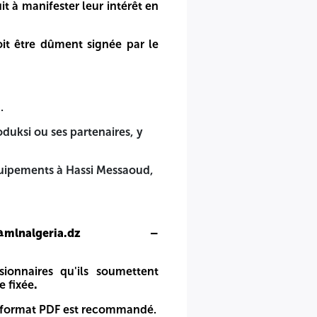
it à manifester leur intérêt en
bligatoire.
oit être dûment signée par le
rêt en envoyant par courriel, aux adresses ci-dessous, les
ésentant autorisé du soumissionnaire.
.
oduksi ou ses partenaires, y
quipements à Hassi Messaoud,
compris Sonatrach.
 Algérie, est obligatoire.
ist@mlnalgeria.dz –
nalgeria.dz
ionnaires qu'ils soumettent
ment leurs
offres techniques et commerciales
séparément
e fixée
.
Le format PDF est recommandé.