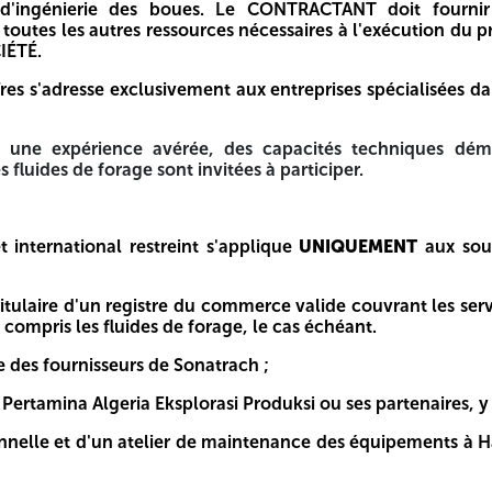
r pour le développement du bloc 405a de Menzel Lejmat No
s d'ingénierie des boues. Le CONTRACTANT doit fournir 
y Hotel Alger Hydra, 1er étage, Lotissement Moutchatchou,
 toutes les autres ressources nécessaires à l'exécution du
IÉTÉ.
res s'adresse exclusivement aux entreprises spécialisées dan
OMPLÉMENTAIRES POUR LA CAMPAGNE DE FORAGE 2026
nt une expérience avérée, des capacités techniques d
x fluides de forage, notamment une usine de boues de forag
fluides de forage sont invitées à participer.
aires et les services d'ingénierie des boues. Le CONTRACTA
'exécution du programme de forage et/ou de reconditionneme
:
 entreprises spécialisées dans les services liés aux fluides 
t international restreint s'applique
UNIQUEMENT
aux soum
capacités techniques démontrées et une compétence reconn
titulaire d'un registre du commerce valide couvrant les serv
 compris les fluides de forage, le cas échéant.
re des fournisseurs de Sonatrach ;
ique
UNIQUEMENT
aux soumissionnaires remplissant les cond
T Pertamina Algeria Eksplorasi Produksi ou ses partenaires, 
erce valide couvrant les services qu'il entend fournir dans 
nnelle et d'un atelier de maintenance des équipements à Ha
h ;