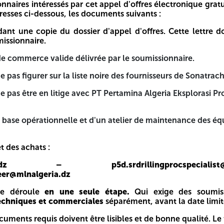
onnaires intéressés par cet appel d'offres électronique gratu
 Produksi ou ses partenaires, y compris Sonatrach.
resses ci-dessous, les documents suivants :
tenance des équipements à Hassi Messaoud, en Algérie, est o
nt une copie du dossier d'appel d'offres. Cette lettre d
issionnaire.
appel d'offres électronique gratuit à manifester leur inté
e de commerce valide délivrée par le soumissionnaire.
 d'offres. Cette lettre doit être dûment signée par le repr
e pas figurer sur la liste noire des fournisseurs de Sonatrach
par le soumissionnaire.
e pas être en litige avec PT Pertamina Algeria Eksplorasi Pr
e des fournisseurs de Sonatrach.
 base opérationnelle et d'un atelier de maintenance des é
Pertamina Algeria Eksplorasi Produksi ou ses partenaires, y 
telier de maintenance des équipements à Hassi Messaoud, en
t des achats :
geria.dz – p5d.srdrillingprocspecial
eer@mlnalgeria.dz
list@mlnalgeria.dz – p5d.srdrillingcontractengineer@ml
 se déroule
en une seule étape.
Qui exige des soumiss
i exige des soumissionnaires qu'ils soumettent simultané
techniques et commerciales
séparément, avant la date limit
cuments requis doivent être lisibles et de bonne qualité. 
isibles et de bonne qualité. Le format PDF est recommandé.