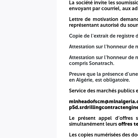
La société invite les soumissi
Ne pas avoir de litige avec PT Pertamina Algeria Eksplorasi
envoyant par courriel, aux ad
Disposer d'une base opérationnelle et d'un atelier de main
Lettre de motivation demanda
représentant autorisé du soum
La société invite les soumissionnaires intéressés par cet 
documents suivants :
Copie de l'extrait de registr
Lettre de motivation demandant une copie du dossier d'appel
Attestation sur l'honneur de n
Copie de l'extrait de registre de commerce valide délivrée 
Attestation sur l'honneur de n
compris Sonatrach.
Attestation sur l'honneur de ne pas figurer sur la liste noir
Preuve que la présence d'une
Attestation sur l'honneur de ne pas être en litige avec PT 
en Algérie, est obligatoire.
Preuve que la présence d'une base opérationnelle et d'un a
Service des marchés publics e
Service des marchés publics et des achats :
mlnheadofscm@mlnal
p5d.srdrillingcontractengin
mlnheadofscm@mlnalgeria.dz – p5d.srdrillingprocspecia
Le présent appel d’offres
Le présent appel d’offres se déroule
en une seule étape.
Qu
simultanément leurs
offres 
avant la date limite fixée
.
Les copies numérisées des do
Les copies numérisées des documents requis doivent être l