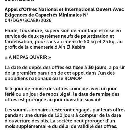
cité Bel-air, Sétif - Algérie.
Appel d'Offres National et International Ouvert Avec
Les soumissionnaires peuvent procéder au paiement des
Exigences de Capacités Minimales
N°
frais pour le retrait du cahier des charges au niveau des
04/DGA/SCAEK/2026
banques de leurs pays (RIB : DZ55
Etude, fouraiture, supervision de montage et mise en
00200053530536001136. SWIFT : BEXADZAL) et
service de deux systèmes neufs de palettisation et
transmettre l'ordre de virement par Mail à l'adresse:
fardélisation, pour sacs à ciment de 50 kg et 25 kg, au
secretariat.cm@scaek.dz.
profit de la cimenterie d'Ain El Kebira
N.B: Les soumissionnaires ayant déjà participé à l'appel
« A NE PAS OUVRIR »
d'offres N°01/DI/SCAEK/2025 portant le même objet sont
exempts des droits de paiement pour le retrait de ce
La date de dépôt des offres est fixée à
30 jours
, à partir
présent cahier des charges. Dès réception du justificatif du
de la première parution de cet appel dans l'un des
paiement, le cahier des charges sera transmis par Mail à
quotidiens nationaux ou le BOMOP
l'intéressé qui va lui permettre de participer à cet appel
d'offres.
Si le jour de remise des offres coïncide avec un jour
férié ou un jour de repos légal, la date de remise des
Les deux (02) offres (technique et financière),
offres est prorogée au jour ouvrable suivant
accompagnées des documents exigés dans le cahier des
charges, doivent être dans deux (02) enveloppes séparées
Les soumissionnaires resteront engagés par leurs offres
et contenues dans une seule enveloppe extérieure,
pendant une durée de 120 jours à compter de la date
déposée au bureau du secrétariat de la Commission Des
d'ouverture des plis. La société peut proroger d'un
Achats de la SCAEK à l'adresse sus indiquée.
mois supplémentaire du délai de validité des offres.