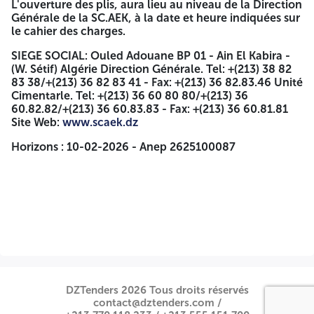
L'ouverture des plis, aura lieu au niveau de la Direction
L'enveloppe extérieure doit être strictement anonyme, et
Générale de la SC.AEK, à la date et heure indiquées sur
ne portera que la seule mention :
le cahier des charges.
SOUMISSION
SIEGE SOCIAL: Ouled Adouane BP 01 - Ain El Kabira -
(W. Sétif) Algérie Direction Générale. Tel: +(213) 38 82
Appel d'Offres National et International Ouvert Avec
83 38/+(213) 36 82 83 41 - Fax: +(213) 36 82.83.46 Unité
Exigences de Capacités Minimales
N°
Cimentarle. Tel: +(213) 36 60 80 80/+(213) 36
04/DGA/SCAEK/2026
60.82.82/+(213) 36 60.83.83 - Fax: +(213) 36 60.81.81
Etude, fouraiture, supervision de montage et mise en
Site Web:
www.scaek.dz
service de deux systèmes neufs de palettisation et
Horizons : 10-02-2026 - Anep 2625100087
fardélisation, pour sacs à ciment de 50 kg et 25 kg, au
profit de la cimenterie d'Ain El Kebira
« A NE PAS OUVRIR »
La date de dépôt des offres est fixée à
30 jours
, à partir de
la première parution de cet appel dans l'un des quotidiens
nationaux ou le BOMOP
Si le jour de remise des offres coïncide avec un jour férié ou
un jour de repos légal, la date de remise des offres est
prorogée au jour ouvrable suivant
DZTenders 2026 Tous droits réservés
contact@dztenders.com /
Les soumissionnaires resteront engagés par leurs offres