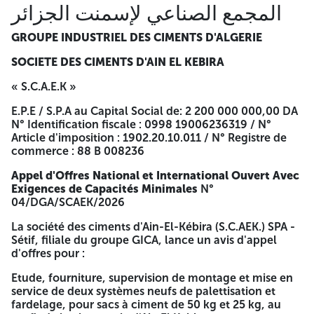
المجمع الصناعي لإسمنت الجزائر
documents exigés dans le cahier des charges, doivent être
dans deux (02) enveloppes séparées et contenues dans une
seule enveloppe extérieure, déposée au bureau du
GROUPE INDUSTRIEL DES CIMENTS D'ALGERIE
secrétariat de la Commission Des Achats de la SCAEK à
SOCIETE DES CIMENTS D'AIN EL KEBIRA
l'adresse sus indiquée. L'enveloppe extérieure doit être
strictement anonyme, et ne portera que la seule mention :
« S.C.A.E.K »
SOUMISSION Appel d'Offres National et International
Ouvert Avec Exigences de Capacités Minimales N°
E.P.E / S.P.A au Capital Social de: 2 200 000 000,00 DA
04/DGA/SCAEK/2026 Etude, fouraiture, supervision de
N° Identification fiscale : 0998 19006236319 / N°
montage et mise en service de deux systèmes neufs de
Article d'imposition : 1902.20.10.011 / N° Registre de
palettisation et fardélisation, pour sacs à ciment de 50 kg
commerce : 88 B 008236
et 25 kg, au profit de la cimenterie d'Ain El Kebira « A NE
PAS OUVRIR » La date de dépôt des offres est fixée à 30
Appel d'Offres National et International Ouvert Avec
jours, à partir de la première parution de cet appel dans
Exigences de Capacités Minimales
N°
l'un des quotidiens nationaux ou le BOMOP Si le jour de
04/DGA/SCAEK/2026
remise des offres coïncide avec un jour férié ou un jour de
repos légal, la date de remise des offres est prorogée au
La société des ciments d'Ain-El-Kébira (S.C.AEK.) SPA -
jour ouvrable suivant Les soumissionnaires resteront
Sétif, filiale du groupe GICA, lance un avis d'appel
engagés par leurs offres pendant une durée de 120 jours à
d'offres pour :
compter de la date d'ouverture des plis. La société peut
proroger d'un mois supplémentaire du délai de validité des
Etude, fourniture, supervision de montage et mise en
offres. L'ouverture des plis, aura lieu au niveau de la
service de deux systèmes neufs de palettisation et
Direction Générale de la SC.AEK, à la date et heure
fardelage, pour sacs à ciment de 50 kg et 25 kg, au