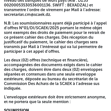
niveau des banques de leurs pays (RIB : DZ55
La société des ciments d'Ain-El-Kébira (S.C.AEK.) SPA - Sétif,
00200053530536001136. SWIFT : BEXADZAL) et
filiale du groupe GICA, lance un avis d'appel d'offres pour :
transmettre l'ordre de virement par Mail à l'adresse:
secretariat.cm@scaek.dz.
Etude, fourniture, supervision de montage et mise en
service de deux systèmes neufs de palettisation et
N.B: Les soumissionnaires ayant déjà participé à l'appel
fardelage, pour sacs à ciment de 50 kg et 25 kg, au profit
d'offres N°01/DI/SCAEK/2025 portant le même objet
de la cimenterie d'Ain El Kebira.
sont exempts des droits de paiement pour le retrait de
ce présent cahier des charges. Dès réception du
Conditions de participation :
justificatif du paiement, le cahier des charges sera
transmis par Mail à l'intéressé qui va lui permettre de
✔ Seuls les fabricants ou leurs représentants exclusifs
participer à cet appel d'offres.
sont concernés par cet appel d'offres;
✔ Une caution de soumission de l'ordre de cinq
Les deux (02) offres (technique et financière),
millions (5.000.000,00 DZD) ou équivalent en Devise.
accompagnées des documents exigés dans le cahier
des charges, doivent être dans deux (02) enveloppes
Les soumissionnaires intéressés par cet appel d'offres ou
séparées et contenues dans une seule enveloppe
leurs représentants dûment mandatés, peuvent retirer le
extérieure, déposée au bureau du secrétariat de la
cahier des charges auprès du secrétariat de la Commission
Commission Des Achats de la SCAEK à l'adresse sus
Des Achats de la Société, à l'adresse: SC.AEK - Direction
indiquée.
Générale - Cité Bounechada, 02 Rue Abacha Amar - Sétif
(19 000) Algérie, contre versement au préalable, la somme
L'enveloppe extérieure doit être strictement anonyme,
de deux cent mille (200 000.00 DZD) non remboursable,
et ne portera que la seule mention :
au compte de la société N°00200053530536001136,
ouvert auprès de la Banque Extérieure d'Algérie, agence 53
SOUMISSION