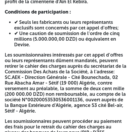
indiquées sur le cahier des charges. SIEGE SOCIAL: Ouled
profit de la cimenterie d'Ain El Kebira.
Adouane BP 01 - Ain El Kabira - (W. Sétif) Algérie Direction
Conditions de participation :
Générale. Tel: +(213) 38 82 83 38/+(213) 36 82 83 41 - Fax: +
(213) 36 82.83.46 Unité Cimentarle. Tel: +(213) 36 60 80
✔ Seuls les fabricants ou leurs représentants
80/+(213) 36 60.82.82/+(213) 36 60.83.83 - Fax: +(213) 36
exclusifs sont concernés par cet appel d'offres;
60.81.81 Site Web: www.scaek.dz Horizons : 10-02-2026 -
✔ Une caution de soumission de l'ordre de cinq
Anep 2625100087 A -=-=-=-
millions (5.000.000,00 DZD) ou équivalent en
Devise.
المجمع الصناعي لإسمنت الجزائر
Les soumissionnaires intéressés par cet appel d'offres
GROUPE INDUSTRIEL DES CIMENTS D'ALGERIE
ou leurs représentants dûment mandatés, peuvent
retirer le cahier des charges auprès du secrétariat de la
SOCIETE DES CIMENTS D'AIN EL KEBIRA
Commission Des Achats de la Société, à l'adresse:
SC.AEK - Direction Générale - Cité Bounechada, 02
« S.C.A.E.K »
Rue Abacha Amar - Sétif (19 000) Algérie, contre
versement au préalable, la somme de deux cent mille
E.P.E / S.P.A au Capital Social de: 2 200 000 000,00 DA N°
(200 000.00 DZD) non remboursable, au compte de la
Identification fiscale : 0998 19006236319 / N° Article
société N°00200053530536001136, ouvert auprès de
d'imposition : 1902.20.10.011 / N° Registre de commerce :
la Banque Extérieure d'Algérie, agence 53 cité Bel-air,
88 B 008236
Sétif - Algérie.
Appel d'Offres National et International Ouvert Avec
Les soumissionnaires peuvent procéder au paiement
Exigences de Capacités Minimales
N°
des frais pour le retrait du cahier des charges au
04/DGA/SCAEK/2026