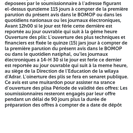
supérieure à un 1011 ans Les soumissionnaires peuvent
deposees par le soumissionnaire à l'adresse figurant
présenter des ofhus pour un ou plusieurs lots. Les offres
el-dessus qunzieme 115 jours à compter de la première
drivent parvenir sous enveloppe cachetée et anonyme, et
parution du présent avis dans le BOMOP ou dans les
seront remis par porteur directement à l'adresse suivante
quotidiens nationaux ou les journaux électroniques,
Direction de l'éducation de la Wilaya d'Adrar L'enveloppe
Avant 12h00 si le jour est férie cette dernière est
extérieure doit porter la mention suivante
AVIS APPEL
reportée au jour ouvrable qui suit à la géme heure
D'OFFRES OUVERT AVEC EXIGENCE DE CAPACITES
Ouverture des plis: L'ouverture des plus techniques et
MINIMALES N'04/2026
Projet: Acquisition Et Installation
financiers est fixée le quinze (15) jars jour à compter de
Des Clicladseurs Au Profil Du Cycle, Primaire De La Wilaya
la première parution du présent avis dans le BOMOP
D'Adrar
A ne pas ouvrir que par la commission
d'ouverture
ou dans le quotidien natiphal, ou'les journaux
des plis et d'évaluation des offres Cette enveloppe abritera
électroniques a 14-H 30 si le jour est ferle ce dernier
le dossier de candidature. l'offre technique et l'offre
est reportée au jour ouvrable qui suit à la meme heure,
financiere chacune dans une enveloppe distincte fermée
au siège de la Direction de l'Education de la wilaya
et cachetée indiquant la référence et l'objet de l appel
d'Adrar. L'oinerture des plis se fera en senaret publique.
d'offres ainsi que la mention Dossier de candidature Offre
Ce avis est une muitardon pour assister na srance
technique ou Offre financière, selon le cas.
I- DOSSIER DE
d'ouverture des plisa Période de validité des offres: Les
CANDIDATURE
1- La déclaration de candidature datée,
soumissionnaires resteront engagés par leur offre
signée ct renseignée. 2- La declaration de probité. datée,
pendant un délai de 90 jours plus la durée de
signée et renseignée 3- Le statut icas de société
préparation des offres à compter de a date de dépôt
Les documents relatifs aux pouvoirs habilitant les
personnes à engager l'entrepri 5- Tout document
permettant d'evaluer les candidats, des
soumissionnaires 6- Le registre de commerce