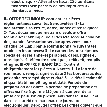
electroniqu 7- Attestation fiscal C20 ou Bilans
Adrar NIF 423013000001076
financiers vise par service des impôt des 03
dernieres années.
AVIS APPEL D'OFFRES OUVERT NATIONAL AVEC
EXIGENCE DE CAPACITÉS MINIMALES N° 04/2026
II- OFFRE TECHNIQUE
: contient les pièces
réglementaires suivantes (renouvelées) 1- La
Monsieur le directeur d'Education de wilaya d'Adrar lance
déclaration à souscrire, datée, signée et renseignece
un avis d'appel d'offre national Ouvert Acquisition Et
2- Tout document permettant d'évaluer offre
installation Des Climatiseurs Au Profit Du Cycle Primair De
technique: Planning et délai des ivraisons: Attestation
La Wilaya D'adrar en Un 101, lot Unique comme suit: Lot
de garantie; Attestation service après vents pour
N°06: Acquisition Et Installation De La Climatisation Pour
chaque lot Etabli par le soumissionnaire sulvant les
Les Cycle Primaire A Travers La Wilaya d'Adrar.
model en les annexes) 3- Le camer des prescriptions
CONDITION D'ELIGIBILITE
Les institutions interessées par
spéciales, et ses annexes paraphės, datés, signés et
cette annonce, qui est: Entreprises qualification deux (II)
renseignés. 4- Mémoire technique justificatif, remplis
ou plus de domaine bâtiment comme activité principale
et signé.
III-OFFRE FINANCIÈRE
: Contient
justifié par les codes portent sur les activités (335-3540,
obligatoirement les pièces suivantes: 1- La lettre de
341-3540 ou 351- 3540) et l'articles du registre de
soumission, rempli, signé et daté 2 les bordereaux des
commerce électronique 109-207. Attestation de bonne
prix anitaires rempå signe et daté 3- Le détail estimatif
exécution un projet similaires de montant le finance sont
et quantitatif rempll, signé et daté. Période de
supérieur ou égales à 6 000 000.00 DA durant les dix (10)
préparation des offres la période de préparation des
dernières années délivrées par les maitres d'ouvrages
offres est fixe à quirme 115 jours à compter de la
publics, simulaires à la nature du projet. --01 Technicien
première parution du présent avis dans le BOMOP ou
Supérieur ou plus (electricité. électrotechnique,
dans les quotidiens nationaux le journaux
refradissement ou climatisation) éxpérience égale ou
electroniques. Dépôt des offres: Les offres doivent être