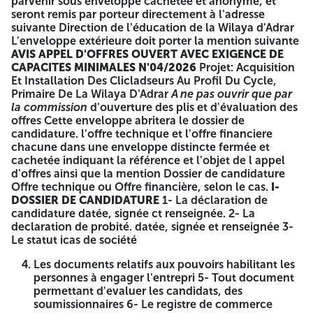
parvenir sous enveloppe cachetée et anonyme, et
soumissionnaire à l'adresse figurant el-dessus qunzieme
seront remis par porteur directement à l'adresse
115 jours à compter de la première parution du présent avis
suivante Direction de l'éducation de la Wilaya d'Adrar
dans le BOMOP ou dans les quotidiens nationaux ou les
L'enveloppe extérieure doit porter la mention suivante
journaux électroniques, Avant 12h00 si le jour est férie
AVIS APPEL D'OFFRES OUVERT AVEC EXIGENCE DE
cette dernière est reportée au jour ouvrable qui suit à la
CAPACITES MINIMALES N'04/2026
Projet: Acquisition
géme heure Ouverture des plis: L'ouverture des plus
Et Installation Des Clicladseurs Au Profil Du Cycle,
techniques et financiers est fixée le quinze (15) jars jour à
Primaire De La Wilaya D'Adrar
A ne pas ouvrir que par
compter de la première parution du présent avis dans le
la commission
d'ouverture des plis et d'évaluation des
BOMOP ou dans le quotidien natiphal, ou'les journaux
offres Cette enveloppe abritera le dossier de
électroniques a 14-H 30 si le jour est ferle ce dernier est
candidature. l'offre technique et l'offre financiere
reportée au jour ouvrable qui suit à la meme heure, au
chacune dans une enveloppe distincte fermée et
siège de la Direction de l'Education de la wilaya d'Adrar.
cachetée indiquant la référence et l'objet de l appel
L'oinerture des plis se fera en senaret publique. Ce avis est
d'offres ainsi que la mention Dossier de candidature
une muitardon pour assister na srance d'ouverture des
Offre technique ou Offre financière, selon le cas.
I-
plisa Période de validité des offres: Les soumissionnaires
DOSSIER DE CANDIDATURE
1- La déclaration de
resteront engagés par leur offre pendant un délai de 90
candidature datée, signée ct renseignée. 2- La
jours plus la durée de préparation des offres à compter de
declaration de probité. datée, signée et renseignée 3-
a date de dépôt A -=-=-=-
Le statut icas de société
République Algérienne
Les documents relatifs aux pouvoirs habilitant les
personnes à engager l'entrepri 5- Tout document
Démocratique et populaire
permettant d'evaluer les candidats, des
soumissionnaires 6- Le registre de commerce
Wilaya d'Adrar Direction de l'Education Place des martyres