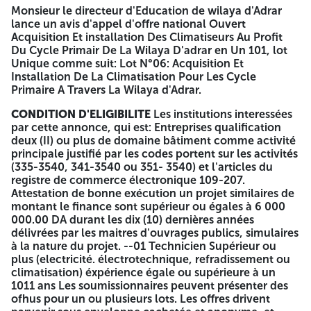
habilitant les personnes à engager l'entrepri 5- Tout
Monsieur le directeur d'Education de wilaya d'Adrar
document permettant d'evaluer les candidats, des
lance un avis d'appel d'offre national Ouvert
soumissionnaires 6- Le registre de commerce electroniqu
Acquisition Et installation Des Climatiseurs Au Profit
7- Attestation fiscal C20 ou Bilans financiers vise par
Du Cycle Primair De La Wilaya D'adrar en Un 101, lot
service des impôt des 03 dernieres années. II- OFFRE
Unique comme suit: Lot N°06: Acquisition Et
TECHNIQUE: contient les pièces réglementaires suivantes
Installation De La Climatisation Pour Les Cycle
(renouvelées) 1- La déclaration à souscrire, datée, signée
Primaire A Travers La Wilaya d'Adrar.
et renseignece 2- Tout document permettant d'évaluer
CONDITION D'ELIGIBILITE
Les institutions interessées
offre technique: Planning et délai des ivraisons: Attestation
par cette annonce, qui est: Entreprises qualification
de garantie; Attestation service après vents pour chaque
deux (II) ou plus de domaine bâtiment comme activité
lot Etabli par le soumissionnaire sulvant les model en les
principale justifié par les codes portent sur les activités
annexes) 3- Le camer des prescriptions spéciales, et ses
(335-3540, 341-3540 ou 351- 3540) et l'articles du
annexes paraphės, datés, signés et renseignés. 4- Mémoire
registre de commerce électronique 109-207.
technique justificatif, remplis et signé. III-OFFRE
Attestation de bonne exécution un projet similaires de
FINANCIÈRE : Contient obligatoirement les pièces
montant le finance sont supérieur ou égales à 6 000
suivantes: 1- La lettre de soumission, rempli, signé et daté
000.00 DA durant les dix (10) dernières années
2 les bordereaux des prix anitaires rempå signe et daté 3-
délivrées par les maitres d'ouvrages publics, simulaires
Le détail estimatif et quantitatif rempll, signé et daté.
à la nature du projet. --01 Technicien Supérieur ou
Période de préparation des offres la période de préparation
plus (electricité. électrotechnique, refradissement ou
des offres est fixe à quirme 115 jours à compter de la
climatisation) éxpérience égale ou supérieure à un
première parution du présent avis dans le BOMOP ou dans
1011 ans Les soumissionnaires peuvent présenter des
les quotidiens nationaux le journaux electroniques. Dépôt
ofhus pour un ou plusieurs lots. Les offres drivent
des offres: Les offres doivent être deposees par le