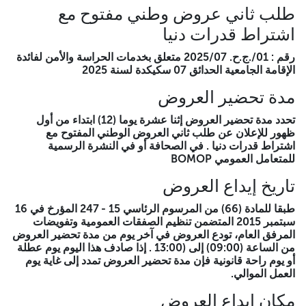
مذكرة تقنية تبريرية مملوءة بشكل تام مختومة وممضية
طلب ثاني عروض وطني مفتوح مع
ومؤرخة من طرف المتعهد حسب النموذج الموجود في
دفتر الشروط.
اشتراط قدرات دنيا
جميع الوثائق التي تسمح بتقييم قدرات المرشح.
رقم : 01/.ج.ح. 2025/07 متعلق بخدمات الحراسة والأمن لفائدة
العرض المالي
الإقامة الجامعية الحدائق 07 سكيكدة لسنة 2025
رسالة التعهد مملوءة مؤرخة ممضية ومختومة من طرف
مدة تحضير العروض
المتعهد حسب النموذج الموجود في دفتر الشروط .
جدول الأسعار الوحدوي مملوء، مؤرخ ممضي ومختوم من
تحدد مدة تحضير العروض إثنا عشرة يوما (12) ابتداء من أول
طرف المتعهد .
ظهور للإعلان عن طلب ثاني العروض الوطني المفتوح مع
الكشف الكمي والتقديري مملوء، مؤرخ ممضي ومختوم من
اشتراط قدرات دنيا . في الصحافة أو في النشرة الرسمية
طرف المتعهد .
للمتعامل العمومي BOMOP
كيفية تقديم العروض
تاريخ إيداع العروض
يودع ملف الترشح والعرض التقني والعرض المالي في أظرفة منفصلة
طبقا للمادة (66) من المرسوم الرئاسي 15 - 247 المؤرخ في 16
ومقفلة بإحكام. يبين كل منها تسمية المؤسسة ومرجع طلب العروض
سبتمبر 2015 المتضمن تنظيم الصفقات العمومية وتفويضات
وموضوعه وتتضمن عبارة «ملف الترشح» أو «عرض تقني» أو «عرض
المرفق العام، تودع العروض في آخر يوم من مدة تحضير العروض
مالي» حسب الحالة، توضع الأظرفة الثلاثة ( ملف الترشح، العرض
من الساعة (09:00) إلى (13:00 . إذا صادف هذا اليوم يوم عطلة
التقني، العرض المالي ) في ظرف آخر مقفل بإحكام ومقفل ويحمل
أو يوم راحة قانونية فإن مدة تحضير العروض تمدد إلى غاية يوم
عبارة
العمل الموالي.
لا يفتح إلا من طرف لجنة فتح الأظرفة وتقييم العروض
مكان إيداع العروض