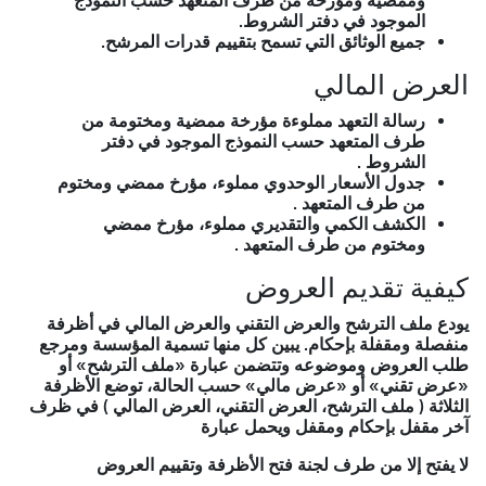
وممضية ومؤرخة من طرف المتعهد حسب النموذج
الموجود في دفتر الشروط.
مقدمة وموضوع دفتر الشروط
جميع الوثائق التي تسمح بتقييم قدرات المرشح.
العرض المالي
تصريح بالترشح مملوء بشكل تام ممضي ومختوم ومؤرخ
من طرف المتعهد حسب النموذج الموجود في دفتر
الشروط.
رسالة التعهد مملوءة مؤرخة ممضية ومختومة من
التصريح بالنزاهة مملوء بشكل تام ممضي ومختوم ومؤرخ
طرف المتعهد حسب النموذج الموجود في دفتر
من طرف المتعهد حسب النموذج الموجود في دفتر
الشروط .
الشروط.
جدول الأسعار الوحدوي مملوء، مؤرخ ممضي ومختوم
نسخة من القانون الأساسي للشخص المعنوي.
من طرف المتعهد .
الوثائق المتعلقة بالتفويضات بالإمضاء.
الكشف الكمي والتقديري مملوء، مؤرخ ممضي
نسخة من اتفاقية التجمع المحددة للشركاء ووكيلهم صالحة
ومختوم من طرف المتعهد .
طيلة مدة العقد مع القوانين الأساسية للشركاء.
كيفية تقديم العروض
جميع الوثائق التي تسمح بتقييم قدرات المرشح.
العرض التقني
يودع ملف الترشح والعرض التقني والعرض المالي في أظرفة
منفصلة ومقفلة بإحكام. يبين كل منها تسمية المؤسسة ومرجع
دفتر الشروط المسحوب ممضي ومختوم ومؤرخ من طرف
طلب العروض وموضوعه وتتضمن عبارة «ملف الترشح» أو
المتعهد ويحمل عبارة قرى وقبل مكتوبة بخط اليد في
«عرض تقني» أو «عرض مالي» حسب الحالة، توضع الأظرفة
صفحته الأخيرة.
الثلاثة ( ملف الترشح، العرض التقني، العرض المالي ) في ظرف
التصريح بالاكتتاب مملوء بشكل تام ممضي ومختوم ومؤرخ
آخر مقفل بإحكام ومقفل ويحمل عبارة
من طرف المتعهد حسب النموذج الموجود في دفتر
لا يفتح إلا من طرف لجنة فتح الأظرفة وتقييم العروض
الشروط