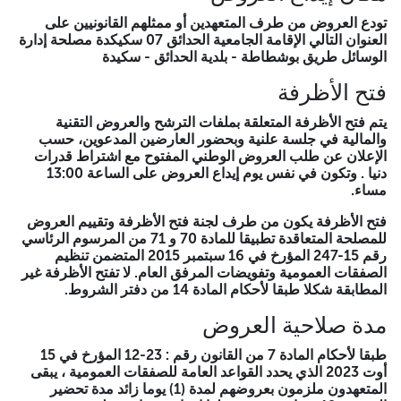
طلب ثاني عروض وطني مفتوح مع اشتراط
تودع العروض من طرف المتعهدين أو ممثلهم القانونيين على
العنوان التالي الإقامة الجامعية الحدائق 07 سكيكدة مصلحة إدارة
قدرات دنيا
الوسائل طريق بوشطاطة - بلدية الحدائق - سكيدة
رقم : 01/.ج.ح. 2025/07 متعلق بخدمات الحراسة والأمن لفائدة
فتح الأظرفة
الإقامة الجامعية الحدائق 07 سكيكدة لسنة 2025
يتم فتح الأظرفة المتعلقة بملفات الترشح والعروض التقنية
مدة تحضير العروض
والمالية في جلسة علنية وبحضور العارضين المدعوين، حسب
الإعلان عن طلب العروض الوطني المفتوح مع اشتراط قدرات
تحدد مدة تحضير العروض إثنا عشرة يوما (12) ابتداء من أول ظهور
دنيا . وتكون في نفس يوم إيداع العروض على الساعة 13:00
للإعلان عن طلب ثاني العروض الوطني المفتوح مع اشتراط قدرات
مساء.
دنيا . في الصحافة أو في النشرة الرسمية للمتعامل العمومي BOMOP
فتح الأظرفة يكون من طرف لجنة فتح الأظرفة وتقييم العروض
تاريخ إيداع العروض
للمصلحة المتعاقدة تطبيقا للمادة 70 و 71 من المرسوم الرئاسي
رقم 15-247 المؤرخ في 16 سبتمبر 2015 المتضمن تنظيم
طبقا للمادة (66) من المرسوم الرئاسي 15 - 247 المؤرخ في 16
الصفقات العمومية وتفويضات المرفق العام. لا تفتح الأظرفة غير
سبتمبر 2015 المتضمن تنظيم الصفقات العمومية وتفويضات المرفق
المطابقة شكلا طبقا لأحكام المادة 14 من دفتر الشروط.
العام، تودع العروض في آخر يوم من مدة تحضير العروض من الساعة
(09:00) إلى (13:00 . إذا صادف هذا اليوم يوم عطلة أو يوم راحة
مدة صلاحية العروض
قانونية فإن مدة تحضير العروض تمدد إلى غاية يوم العمل الموالي.
طبقا لأحكام المادة 7 من القانون رقم : 23-12 المؤرخ في 15
مكان إيداع العروض
أوت 2023 الذي يحدد القواعد العامة للصفقات العمومية ، يبقى
المتعهدون ملزمون بعروضهم لمدة (1) يوما زائد مدة تحضير
تودع العروض من طرف المتعهدين أو ممثلهم القانونيين على العنوان