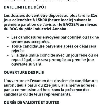
Ne peuvent retirer le dossier de préqualification que les
sociétés :
DATE LIMITE DE DÉPÔT
Disposant d’un registre de commerce portant les
Les dossiers doivent être déposés au plus tard le
21e
codes d’activités en relation avec l’objet de la
jour calendaire à 15h00 (heure locale)
suivant la
préqualification, partiel ou intégral ;
première parution de l’avis sur le
BAOSEM au niveau
Non exclues des marchés de FERTIAL, ASMIDAL ou
du BOG du pôle industriel Annaba
.
SONATRACH ;
Présentant des attestations de bonne exécution dans
Les candidatures envoyées par courriel ou fax ne
les domaines concernés, délivrées par différents
seront pas acceptées.
clients.
Toute candidature parvenue après ce délai sera
rejetée.
Les sociétés spécialisées répondant aux conditions
Si la date limite coïncide avec un jour férié ou de
susmentionnées peuvent soumettre leurs candidatures
repos légal, elle sera prorogée au premier jour
pour une ou plusieurs activités, selon les codes de registre
ouvrable suivant.
autorisés.
OUVERTURE DES PLIS
RETRAIT DU DOSSIER
L’ouverture et l’examen des dossiers de candidatures
Le Dossier d’Appel de Préqualification peut être retiré :
auront lieu à partir du
22e jour
, à la même adresse,
par la commission ad hoc,
sans la présence des
À l’adresse :
EPE FERTIAL Spa, Route des Salines, El BOUNI
candidats ou de leurs représentants
.
BP 3088, Annaba 23010 Algérie
DURÉE DE VALIDITÉ ET SUITES
Ou transmis par courriel, sur demande écrite à :
scm-