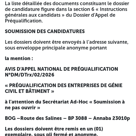
Terrassements
La liste détaillée des documents constituant le dossier
Voiries, Routes et Chaussées
de candidature figure dans la section 6 « Instructions
générales aux candidats » du Dossier d’Appel de
2. Travaux de Réhabilitation et Restauration
Préqualification.
Réparations Structurelles
SOUMISSION DES CANDIDATURES
Réparations Non Structurelles
Ouvrages hydrauliques
Les dossiers doivent être envoyés à l’adresse suivante,
Massifs et Supports d'Équipements Industriels
sous enveloppe principale anonyme portant
Dallages et plateformes
Fondations
la mention :
3. Travaux Complémentaires
AVIS D’APPEL NATIONAL DE PRÉQUALIFICATION
N°DM/DTrx/02/2026
• Démolition contrôlée, découpes, purge, stabilisation :
« PRÉQUALIFICATION DES ENTREPRISES DE GÉNIE
• Sciage, carottages et reprises ponctuelles d'ouvrages ;
CIVIL ET BÂTIMENT »
• Renforcement de structures (plats carbone, fibres,
à l'attention du Secrétariat Ad-Hoc « Soumission à
reprises métalliques)
ne pas ouvrir »
4. Essais Contrôlés et Qualité
BOG –Route des Salines – BP 3088 – Annaba 23010p
CONDITIONS D’ÉLIGIBILITÉ
Les dossiers doivent être remis en un (01)
exemplaire, sous pli fermé et anonyme.