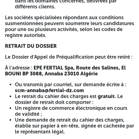
dans les domaines concernés, délivrées par
AVIS D’APPEL NATIONAL DE PRÉQUALIFICATION
différents clients.
4514
4514
N°pré
Les sociétés spécialisées répondant aux conditions
susmentionnées peuvent soumettre leurs candidatures
PRÉQUALIFICATION DES ENTREPRISES DE GÉNIE CIVIL ET
pour une ou plusieurs activités, selon les codes de
BÂTIMENT
registre autorisés.
Le pôle industriel Annaba de la société des fertilisants de
RETRAIT DU DOSSIER
l’Algérie,
EPE FERTIAL Spa
, filiale du Groupe Industriel
ASMIDAL, lance un
Avis d’Appel National de
Le Dossier d’Appel de Préqualification peut être retiré :
Préqualification
en vue de l’établissement d’une short-List
de sociétés éligibles à soumissionner pour :
À l’adresse :
EPE FERTIAL Spa, Route des Salines, El
BOUNI BP 3088, Annaba 23010 Algérie
la réalisation des activités suivantes :
Ou transmis par courriel, sur demande écrite à :
1.Travaux de Génie Civil et Bâtiment
scm-annaba@fertial-dz.com
Le retrait du cahier des charges est
gratuit
. Le
Béton Armé
dossier de retrait doit comporter :
Maçonnerie ·
Un registre de commerce électronique en cours
Assainissement
de validité ;
Étanchéité
Une demande de retrait du cahier des charges,
Revêtements
établie sur papier à en-tête, signée et cachetée par
Peinture et Finitions
le représentant légal.
Aménagements