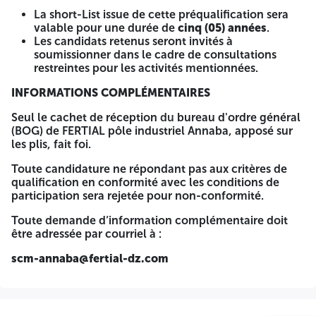
annaba@fertial-dz.com
La short-List issue de cette préqualification sera
Le retrait du cahier des charges est
gratuit
. Le dossier
valable pour une durée de
cinq (05) années
.
de retrait doit comporter :
Les candidats retenus seront invités à
Un registre de commerce électronique en cours de
soumissionner dans le cadre de consultations
validité ;
restreintes pour les activités mentionnées.
Une demande de retrait du cahier des charges, établie
sur papier à en-tête, signée et cachetée par le
INFORMATIONS COMPLÉMENTAIRES
représentant légal.
Seul le cachet de réception du bureau d'ordre général
4514
4514
La liste détaillée des documents constituant le dossier de
(BOG) de FERTIAL pôle industriel Annaba, apposé sur
candidature figure dans la section 6 « Instructions
les plis, fait foi.
générales aux candidats » du Dossier d’Appel de
Préqualification.
Toute candidature ne répondant pas aux critères de
qualification en conformité avec les conditions de
SOUMISSION DES CANDIDATURES
participation sera rejetée pour non-conformité.
Les dossiers doivent être envoyés à l’adresse suivante, sous
Toute demande d’information complémentaire doit
enveloppe principale anonyme portant
être adressée par courriel à :
la mention :
scm-annaba@fertial-dz.com
AVIS D’APPEL NATIONAL DE PRÉQUALIFICATION
N°DM/DTrx/02/2026