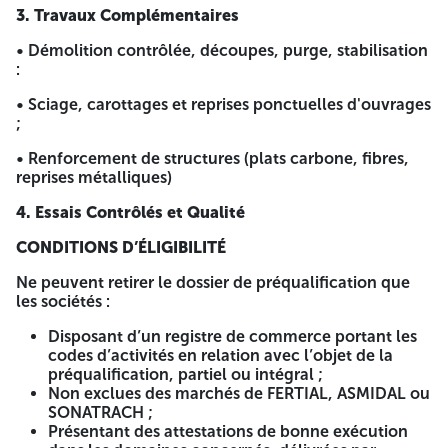
sans la présence des candidats ou de leurs représentants.
3. Travaux Complémentaires
DURÉE DE VALIDITÉ ET SUITES La short-List issue de cette
préqualification sera valable pour une durée de cinq (05)
• Démolition contrôlée, découpes, purge, stabilisation
années. Les candidats retenus seront invités à
:
soumissionner dans le cadre de consultations restreintes
pour les activités mentionnées. INFORMATIONS
• Sciage, carottages et reprises ponctuelles d'ouvrages
COMPLÉMENTAIRES Seul le cachet de réception du bureau
;
d'ordre général (BOG) de FERTIAL pôle industriel Annaba,
apposé sur les plis, fait foi. Toute candidature ne
• Renforcement de structures (plats carbone, fibres,
répondant pas aux critères de qualification en conformité
reprises métalliques)
avec les conditions de participation sera rejetée pour non-
conformité. Toute demande d’information
4. Essais Contrôlés et Qualité
complémentaire doit être adressée par courriel à : scm-
CONDITIONS D’ÉLIGIBILITÉ
annaba@fertial-dz.com A -=-=-=-
Ne peuvent retirer le dossier de préqualification que
FERTIAL
les sociétés :
Filiale du Groupe Industriel ASMIDAL
Disposant d’un registre de commerce portant les
codes d’activités en relation avec l’objet de la
Capital social : 17 697 000 000,00 DA
préqualification, partiel ou intégral ;
RC N° 23/00-0363222 B01
Non exclues des marchés de FERTIAL, ASMIDAL ou
SONATRACH ;
NIF : 000123036322209
Présentant des attestations de bonne exécution