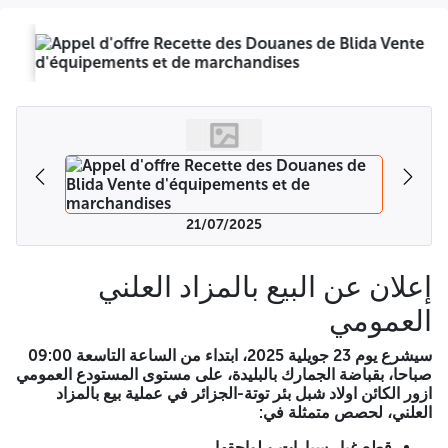
الحالة التي توجد عليها و بدون أي ضمان من طرف إدارة الجمارك، و لا
يُقبل أي احتجاج مهما كان سببه. يُسمح بزيارة البضائع موضوع المزايدة
48 ساعة قبل الشروع في عملية البيع، وهذا خلال أوقات العمل. قابض
الرئيسي للجمارك بالبليدة A -=-=-=-
إعلان عن البيع بالمزاد العلني العمومي
سيشرع يوم 23 جويلية 2025، ابتداء من الساعة التاسعة 09:00
صباحا، بقباضة الجمارك بالبليدة، على مستوى المستودع العمومي ازور
الكائن اولاد شبل بئر توتة-الجزائر في عملية بيع بالمزاد العلني، لحصص
متمثلة في:
21/07/2025
قطع غيار سيارات و لواحقها.
زيوت خاصة بالسيارات.
إعلان عن البيع بالمزاد العلني
محركات سيارات.
العمومي
حبوب جافة.
سيشرع يوم 23 جويلية 2025، ابتداء من الساعة التاسعة 09:00
صباحا، بقباضة الجمارك بالبليدة، على مستوى المستودع العمومي
حلي للزينة.
ازور الكائن اولاد شبل بئر توتة-الجزائر في عملية بيع بالمزاد
بدور عباد الشمس.
العلني، لحصص متمثلة في:
بضائع مختلفة.
قطع غيار سيارات و لواحقها.