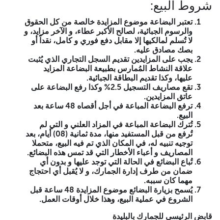
ترفع البضاعة المباعة في أجل أقصاه 48 ساعة بعد البيع.
شروط البيع:
تُترك البضاعة المباعة في المزاد العلني و التي لم تُرفع من
قبل المستفيد منها، مدة ثمانية (08) أيام، بعد توجيه تنبيه له،
تعتبر البضاعة موضوع المزايدة خالصة من كل الحقوق
في المكان الذي تم فيه البيع، متحملا المصاريف و أعباء
والرسوم الجبائية، لصالح الأكبر عطاء، و الآخر مزايد، و
الأخطار التي قد تمس هذه البضائع.
لا تُسلم لمالكيها إلا مقابل دفع فوري و كامل، نقداً أو
تُباع البضائع في الحالة التي توجد عليها و بدون أي ضمان
بصك مصادق عليه.
من طرف إدارة الجمارك، و لا يُقبل أي احتجاج مهما كان
يجب على المزايدين تقديم السجل التجاري الذي يُثبت
سببه.
علاقة النشاط المُمارس بطبيعة البضاعة المزايد
يُسمح بزيارة البضائع موضوع المزايدة 48 ساعة قبل
عليها، وكذا تقديم البطاقة الجبائية.
الشروع في عملية البيع، وهذا خلال أوقات العمل.
تقع مصاريف التسجيل 2.5% وكذا رفع البضاعة على
عاتق المزايدين.
قابض الرئيسي للجمارك بالبليدة
ترفع البضاعة المباعة في أجل أقصاه 48 ساعة بعد
البيع.
تُترك البضاعة المباعة في المزاد العلني و التي لم
تُرفع من قبل المستفيد منها، مدة ثمانية (08) أيام، بعد
توجيه تنبيه له، في المكان الذي تم فيه البيع، متحملا
المصاريف و أعباء الأخطار التي قد تمس هذه البضائع.
تُباع البضائع في الحالة التي توجد عليها و بدون أي
ضمان من طرف إدارة الجمارك، و لا يُقبل أي احتجاج
مهما كان سببه.
يُسمح بزيارة البضائع موضوع المزايدة 48 ساعة قبل
الشروع في عملية البيع، وهذا خلال أوقات العمل.
قابض الرئيسي للجمارك بالبليدة