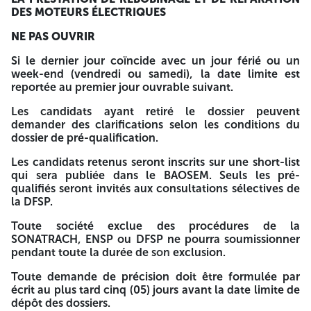
DRILLING FLUIDS SERVICES AUX PUITS (DFSP) (ex-BASP)
DES MOTEURS ÉLECTRIQUES
Direction Générale.
Ilot 0233 N°2 zone industrielle 24 Février
NE PAS OUVRIR
Hassi-Messaoud, 30500, Wilaya de Ouargla – ALGÉRIE
Si le dernier jour coïncide avec un jour férié ou un
Tél. : +213 (0) 29 74 07 00
week-end (vendredi ou samedi), la date limite est
Fax : +213 (0) 29 74 07 07
reportée au premier jour ouvrable suivant.
Emails :
Les candidats ayant retiré le dossier peuvent
Karim.Moussaoui@mydfsp.com
-
demander des clarifications selon les conditions du
Mehdi.Kassir@mydfsp.com
dossier de pré-qualification.
Souad.belmesmar@mydfsp.com
-
Les candidats retenus seront inscrits sur une short-list
Aissa.Abbou@mydfsp.com
qui sera publiée dans le BAOSEM. Seuls les pré-
Les dossiers de préqualification doivent être remis sous pli
qualifiés seront invités aux consultations sélectives de
cacheté contenant en trois (03) exemplaires, dont un (01)
la DFSP.
original, deux (02) copies ainsi qu’une copie électronique,
Toute société exclue des procédures de la
envoyés par poste ou déposés auprès du Bureau d’Ordre, à
SONATRACH, ENSP ou DFSP ne pourra soumissionner
l’adresse susmentionnée, dans un délai de trente (30) jours
pendant toute la durée de son exclusion.
calendaires à compter de la date de parution du présent
4514
4514
avis dans le BAOSEM, et porter la mention suivante :
Toute demande de précision doit être formulée par
écrit au plus tard cinq (05) jours avant la date limite de
DOSSIER DE CANDIDATURE A LA PRE-QUALIFICATION
dépôt des dossiers.
NATIONAL