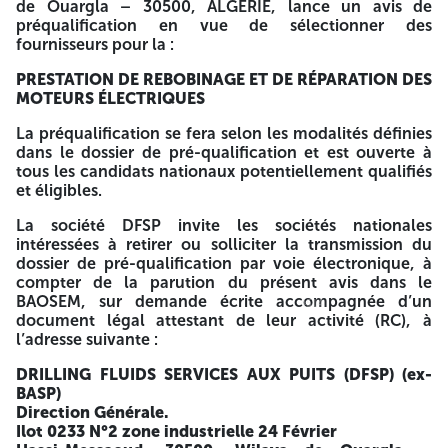
de Ouargla – 30500, ALGÉRIE, lance un avis de
ouvrable suivant. Les candidats ayant retiré le dossier
préqualification en vue de sélectionner des
peuvent demander des clarifications selon les conditions
fournisseurs pour la :
du dossier de pré-qualification. Les candidats retenus
seront inscrits sur une short-list qui sera publiée dans le
PRESTATION DE REBOBINAGE ET DE RÉPARATION DES
BAOSEM. Seuls les pré-qualifiés seront invités aux
MOTEURS ÉLECTRIQUES
consultations sélectives de la DFSP. Toute société exclue
des procédures de la SONATRACH, ENSP ou DFSP ne
La préqualification se fera selon les modalités définies
pourra soumissionner pendant toute la durée de son
dans le dossier de pré-qualification et est ouverte à
exclusion. Toute demande de précision doit être formulée
tous les candidats nationaux potentiellement qualifiés
par écrit au plus tard cinq (05) jours avant la date limite de
et éligibles.
dépôt des dossiers. A -=-=-=-
La société DFSP invite les sociétés nationales
DFSP (Ex : Basp)
intéressées à retirer ou solliciter la transmission du
dossier de pré-qualification par voie électronique, à
Drilling Fluids Services Aux Puits
compter de la parution du présent avis dans le
BAOSEM, sur demande écrite accompagnée d’un
4514
4514
Ilot 0233 N°2 zone industrielle 24 Février
document légal attestant de leur activité (RC), à
l’adresse suivante :
Hassi-Messaoud, 30500, Wilaya de Ouargla – ALGÉRIE
DRILLING FLUIDS SERVICES AUX PUITS (DFSP) (ex-
Tel: 0213(0)2974 07 00 - Fax: 0213(0)29 74 07 07
BASP)
Direction Générale.
AVIS D’APPEL A PRE-QUALIFICATION NATIONAL
Ilot 0233 N°2 zone industrielle 24 Février