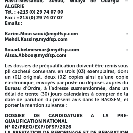
Hassi-Messaoud, 30500, Wilaya de Ouargla –
PREQUALIFICATION
DE LA PRESTATION DE REBOBINAGE
ALGÉRIE
ET DE RÉPARATION DES MOTEURS ÉLECTRIQUES
Tél. : +213 (0) 29 74 07 00
N° 02/PREQ/EXP/DFSP/2026
Fax : +213 (0) 29 74 07 07
Emails :
La société DRILLING FLUIDS SERVICES AUX PUITS « DFSP »
(ex-BASP), BP 86, Zone Hassi Messaoud, Wilaya de Ouargla
Karim.Moussaoui@mydfsp.com
-
– 30500, ALGÉRIE, lance un avis de préqualification en vue
Mehdi.Kassir@mydfsp.com
de sélectionner des fournisseurs pour la :
Souad.belmesmar@mydfsp.com
-
PRESTATION DE REBOBINAGE ET DE RÉPARATION DES
Aissa.Abbou@mydfsp.com
MOTEURS ÉLECTRIQUES
Les dossiers de préqualification doivent être remis sous
La préqualification se fera selon les modalités définies
pli cacheté contenant en trois (03) exemplaires, dont
dans le dossier de pré-qualification et est ouverte à tous
un (01) original, deux (02) copies ainsi qu’une copie
les candidats nationaux potentiellement qualifiés et
électronique, envoyés par poste ou déposés auprès du
éligibles.
Bureau d’Ordre, à l’adresse susmentionnée, dans un
délai de trente (30) jours calendaires à compter de la
La société DFSP invite les sociétés nationales intéressées à
date de parution du présent avis dans le BAOSEM, et
retirer ou solliciter la transmission du dossier de pré-
porter la mention suivante :
qualification par voie électronique, à compter de la
parution du présent avis dans le BAOSEM, sur demande
DOSSIER DE CANDIDATURE A LA PRE-
écrite accompagnée d’un document légal attestant de leur
QUALIFICATION
NATIONAL
activité (RC), à l’adresse suivante :
N° 02/PREQ/EXP/DFSP/2026
LA PRESTATION DE REBOBINAGE ET DE RÉPARATION