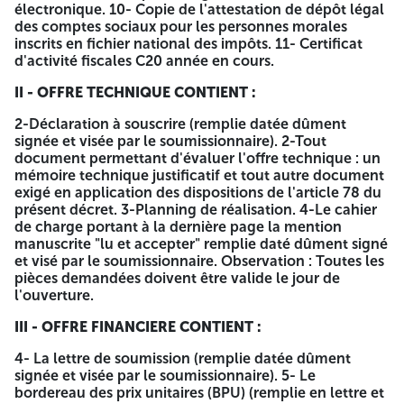
ZITOUNE, SIGUS ET BLELLA.
électronique. 10- Copie de l'attestation de dépôt légal
des comptes sociaux pour les personnes morales
CONDITIONS DE
inscrits en fichier national des impôts. 11- Certificat
DESIGNATION
PARTICIPATION ET
OBSERVATION
d'activité fiscales C20 année en cours.
D'ELIGIBILITE
Le retrait de
II - OFFRE TECHNIQUE CONTIENT :
L'avis d'appel d'offre est
cahier des
ouvert aux entreprises
charges se fait
2-Déclaration à souscrire (remplie datée dûment
qualifiées à la categorie
L'objet :
au niveau de la
signée et visée par le soumissionnaire). 2-Tout
(tranche III (ii) et plus ou
LOT 04 :
Direction de
document permettant d'évaluer l'offre technique : un
équivalent du leriel (tranche
Équipement
l'hydraulique
mémoire technique justificatif et tout autre document
III-11 et plus en hydrauilque
et génie civil
de la Wilaya
exigé en application des dispositions de l'article 78 du
ou génie civil des réseaux
du forage FJI
d'Oum El
présent décret. 3-Planning de réalisation. 4-Le cahier
d'adduction d'eau potable
bis commune
Bouaghi.
de charge portant à la dernière page la mention
ou équivalent). Un Projet
Ain Zitoune.
Place de
manuscrite "lu et accepter" remplie daté dûment signé
d'équipement de forage ou
l'indépendance
et visé par le soumissionnaire. Observation : Toutes les
équipement d'une station
Oum El
pièces demandées doivent être valide le jour de
de pompage.
Bouaghi
l'ouverture.
---
---
---
III - OFFRE FINANCIERE CONTIENT :
Les documents et les pièces requises sont eux exigées à
l'article N° 06 des instructions aux soumissionnaires du
4- La lettre de soumission (remplie datée dûment
Cahier des charges :
signée et visée par le soumissionnaire). 5- Le
bordereau des prix unitaires (BPU) (remplie en lettre et
I-DOSSIER DE CANDIDATURE :