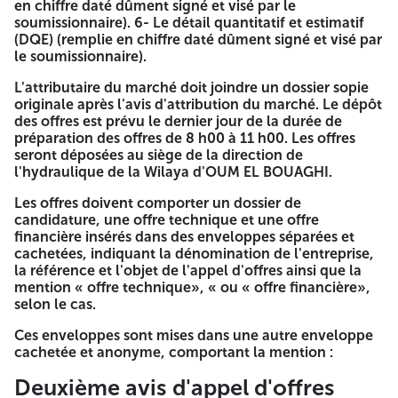
en chiffre daté dûment signé et visé par le
Déclaration de candidature (remplie daté dûment
soumissionnaire). 6- Le détail quantitatif et estimatif
signée et visée par le soumissionnaire).
(DQE) (remplie en chiffre daté dûment signé et visé par
La déclaration de propreté (remplie daté dûment
le soumissionnaire).
signée et visée par le soumissionnaire).
L'attributaire du marché doit joindre un dossier sopie
Statuts pour les sociétés.
originale après l'avis d'attribution du marché. Le dépôt
Les documents relatifs aux pouvoirs habilitant les
des offres est prévu le dernier jour de la durée de
personnes à engager l'entreprise.
préparation des offres de 8 h00 à 11 h00. Les offres
Tous documents permettant d'évaluer les capacités
seront déposées au siège de la direction de
des candidats, des soumissionnaires.
l'hydraulique de la Wilaya d'OUM EL BOUAGHI.
a/capacités professionnelles :
Les offres doivent comporter un dossier de
1/ Copie du certificat de qualification et de classification
candidature, une offre technique et une offre
professionnelle demandé valide. 2/ Attestation d'exécution
financière insérés dans des enveloppes séparées et
durant les 10 dernières années au moins Un Projet
cachetées, indiquant la dénomination de l'entreprise,
d'équipement de forage ou équipement d'une station de
la référence et l'objet de l'appel d'offres ainsi que la
pompage (délivré par les maîtres d'ouvrages publics).
mention « offre technique», « ou « offre financière»,
selon le cas.
b/capacités financières :
Ces enveloppes sont mises dans une autre enveloppe
1- Les bilans fiscaux de l'entreprise des années 2021 2022
cachetée et anonyme, comportant la mention :
2023 approuvés par les services des impôts. 4- Copie des
références bancaires « RIB ».
Deuxième avis d'appel d'offres