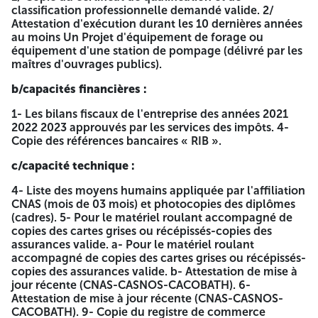
classification professionnelle demandé valide. 2/
DIRECTION DE L'HYDRAULIQUE
Attestation d'exécution durant les 10 dernières années
au moins Un Projet d'équipement de forage ou
NTF 4108860000404
équipement d'une station de pompage (délivré par les
maîtres d'ouvrages publics).
DEUXIEME AVIS D'APPEL D'OFFRES
b/capacités financières :
OUVERT APRES INFructuosité
1- Les bilans fiscaux de l'entreprise des années 2021
Avec exigence de capacites minimales
2022 2023 approuvés par les services des impôts. 4-
Copie des références bancaires « RIB ».
Le Direction de l'hydraulique de la Wilaya d'OUM EL
BOUAGHI lance un deuxième avis d'appel d'offre ouvert
c/capacité technique :
avec des capacités minimales après infructuosité dans le
cadre de :
4- Liste des moyens humains appliquée par l'affiliation
CNAS (mois de 03 mois) et photocopies des diplômes
L'OPERATION : RÉALISATION,
(cadres). 5- Pour le matériel roulant accompagné de
ÉQUIPEMENT , ET RACCORDEMENT
copies des cartes grises ou récépissés-copies des
assurances valide. a- Pour le matériel roulant
EN ENERGIE ELECTRIQUE ET GÉNIE
accompagné de copies des cartes grises ou récépissés-
copies des assurances valide. b- Attestation de mise à
CIVIL DES FORAGES POUR LES
jour récente (CNAS-CASNOS-CACOBATH). 6-
COMMUNES : AIN MLILA, AIN
Attestation de mise à jour récente (CNAS-CASNOS-
CACOBATH). 9- Copie du registre de commerce