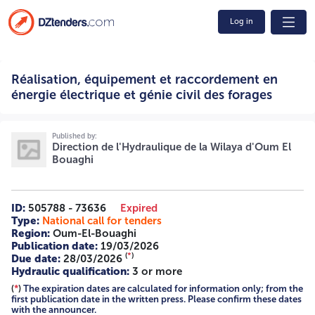
Log in
Réalisation, équipement et raccordement en énergie
Réalisation, équipement et raccordement en
électrique et génie civil des forages 10/2026 2625002866
RÉPUBLIQUE ALGÉRIENNE DÉMOCRATIQUE ET POPULAIRE
énergie électrique et génie civil des forages
Wilaya d'OUMEL BOUAGHI DIRECTION DE
L'HYDRAULIQUE NTF 4108860000404 DEUXIEME AVIS
D'APPEL D'OFFRES OUVERT APRES INFructuosité Avec
Published by:
exigence de capacites minimales Le Direction de
Direction de l'Hydraulique de la Wilaya d'Oum El
l'hydraulique de la Wilaya d'OUM EL BOUAGHI lance un
Bouaghi
deuxième avis d'appel d'offre ouvert avec des capacités
minimales après infructuosité dans le cadre de :
L'OPERATION : RÉALISATION, ÉQUIPEMENT , ET
ID:
505788 - 73636
Expired
RACCORDEMENT EN ENERGIE ELECTRIQUE ET GÉNIE CIVIL
Type:
National call for tenders
DES FORAGES POUR LES COMMUNES : AIN MLILA, AIN
Region:
Oum-El-Bouaghi
ZITOUNE, SIGUS ET BLELLA. DESIGNATION CONDITIONS
Publication date:
19/03/2026
DE PARTICIPATION ET D'ELIGIBILITE OBSERVATION L'objet
(
*
)
Due date:
28/03/2026
: LOT 04 : Équipement et génie civil du forage FJI bis
Hydraulic qualification:
3 or more
commune Ain Zitoune. L'avis d'appel d'offre est ouvert aux
(
*
)
The expiration dates are calculated for information only; from the
entreprises qualifiées à la categorie (tranche III (ii) et plus
first publication date in the written press. Please confirm these dates
ou équivalent du leriel (tranche III-11 et plus en
with the announcer.