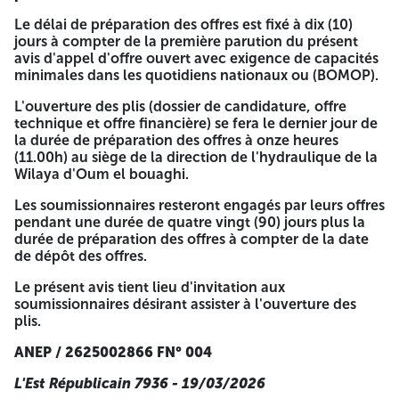
page la mention manuscrite "lu et accepter" remplie daté
Le délai de préparation des offres est fixé à dix (10)
dûment signé et visé par le soumissionnaire. Observation :
jours à compter de la première parution du présent
Toutes les pièces demandées doivent être valide le jour de
avis d'appel d'offre ouvert avec exigence de capacités
l'ouverture.
minimales dans les quotidiens nationaux ou (BOMOP).
III - OFFRE FINANCIERE CONTIENT :
L'ouverture des plis (dossier de candidature, offre
technique et offre financière) se fera le dernier jour de
4- La lettre de soumission (remplie datée dûment signée et
la durée de préparation des offres à onze heures
visée par le soumissionnaire). 5- Le bordereau des prix
(11.00h) au siège de la direction de l'hydraulique de la
unitaires (BPU) (remplie en lettre et en chiffre daté dûment
Wilaya d'Oum el bouaghi.
signé et visé par le soumissionnaire). 6- Le détail quantitatif
et estimatif (DQE) (remplie en chiffre daté dûment signé et
Les soumissionnaires resteront engagés par leurs offres
visé par le soumissionnaire).
pendant une durée de quatre vingt (90) jours plus la
durée de préparation des offres à compter de la date
L'attributaire du marché doit joindre un dossier sopie
de dépôt des offres.
originale après l'avis d'attribution du marché. Le dépôt des
offres est prévu le dernier jour de la durée de préparation
Le présent avis tient lieu d'invitation aux
des offres de 8 h00 à 11 h00. Les offres seront déposées au
soumissionnaires désirant assister à l'ouverture des
siège de la direction de l'hydraulique de la Wilaya d'OUM
plis.
EL BOUAGHI.
ANEP / 2625002866 FN° 004
Les offres doivent comporter un dossier de candidature,
une offre technique et une offre financière insérés dans des
L'Est Républicain 7936 - 19/03/2026
enveloppes séparées et cachetées, indiquant la