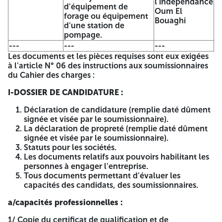
l'indépendance
OBJET DU CAHIER DES CHARGES : LOT 04 : Équipement et
d'équipement de
Oum El
génie civil du forage FJI bis commune Ain Zitoune. « A
forage ou équipement
Bouaghi
n'ouvrir que par la commission d'ouverture des piles et
d'une station de
d'évaluation des offres » Le délai de préparation des offres
pompage.
est fixé à dix (10) jours à compter de la première parution
---
---
---
du présent avis d'appel d'offre ouvert avec exigence de
Les documents et les pièces requises sont eux exigées
capacités minimales dans les quotidiens nationaux ou
à l'article N° 06 des instructions aux soumissionnaires
(BOMOP). L'ouverture des plis (dossier de candidature,
du Cahier des charges :
offre technique et offre financière) se fera le dernier jour de
la durée de préparation des offres à onze heures (11.00h)
I-DOSSIER DE CANDIDATURE :
au siège de la direction de l'hydraulique de la Wilaya
d'Oum el bouaghi. Les soumissionnaires resteront engagés
Déclaration de candidature (remplie daté dûment
par leurs offres pendant une durée de quatre vingt (90)
signée et visée par le soumissionnaire).
jours plus la durée de préparation des offres à compter de
La déclaration de propreté (remplie daté dûment
la date de dépôt des offres. Le présent avis tient lieu
signée et visée par le soumissionnaire).
d'invitation aux soumissionnaires désirant assister à
Statuts pour les sociétés.
l'ouverture des plis. ANEP / 2625002866 FN° 004 L'Est
Les documents relatifs aux pouvoirs habilitant les
Républicain 7936 - 19/03/2026 A -=-=-=-
personnes à engager l'entreprise.
Tous documents permettant d'évaluer les
RÉPUBLIQUE ALGÉRIENNE
capacités des candidats, des soumissionnaires.
DÉMOCRATIQUE ET POPULAIRE
a/capacités professionnelles :
Wilaya d'OUMEL BOUAGHI
1/ Copie du certificat de qualification et de