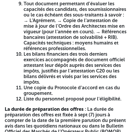
références professionnelles sont à justifier par des
Tout document permettant d’évaluer les
attestations de bonne exécution délivrées par : Les maîtres
capacités des candidats, des soumissionnaires
d’ouvrage publics.
ou le cas échéant des sous-traitants à savoir :
→ L’Agrément. → Copie de l’attestation de
Moyens humains
: (figurant dans le tableau annexé dans le
mise à jour de l’Ordre des Architectes mise en
dossier de candidature)
vigueur (pour l’année en cours). → Références
bancaires (attestation de solvabilité + RIB).
Un (01) architecte ou ingénieur génie civil ou Master
Capacités techniques : moyens humains et
en (architecture ou génie civil) ayant une expérience
références professionnelles.
minimale de trois (03) ans.
Les bilans financiers des trois derniers
exercices accompagnés de document officiel
NB : Les architectes agréés seuls (en cas de groupement ou
attestant leur dépôt auprès des services des
en cas de société), ne peut pas faire partie des moyens
impôts, justifiés par l’attestation C20 ou les
humains d’éligibilité.
bilans délivrés et visés par les services des
impôts.
Les Moyens Humains eligible sont ceux qui ont seront pris
Une copie du Protocole d’accord en cas du
en considération dans l'évaluation Technique
groupement.
Liste du personnel proposé pour l’éligibilité.
Peuvent redder le cahier des charges auprès de la
Direction du Equipements Publics (DEP) de la wilaya de
La durée de préparation des offres
: La durée de
Tébessa à la maison de culture Tébessa.
préparation des offres est fixée à sept (7) jours à
compter de la date de la première parution du présent
Dans une première phase, les candidats sont invités à
avis dans les quotidiens nationaux ou dans le Bulletin
remettre uniquement le dossier de candidature
.
Officiel des Marchés de l’Opérateur Public (BOMOP)