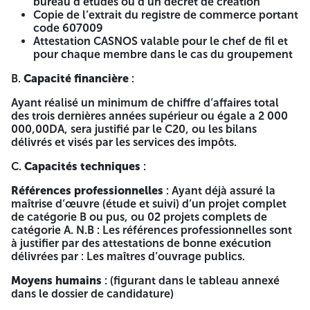
bureau d’études ou d’un décret de création
exercices accompagnés de document officiel attestant
Copie de l’extrait du registre de commerce portant
leur dépôt auprès des services des impôts, justifiés par
code 607009
l’attestation C20 ou les bilans délivrés et visés par les
Attestation CASNOS valable pour le chef de fil et
services des impôts. Une copie du Protocole d’accord en
pour chaque membre dans le cas du groupement
cas du groupement. Liste du personnel proposé pour
l’éligibilité. La durée de préparation des offres : La durée de
B.
Capacité financière
:
préparation des offres est fixée à sept (7) jours à compter
de la date de la première parution du présent avis dans les
Ayant réalisé un minimum de chiffre d’affaires total
quotidiens nationaux ou dans le Bulletin Officiel des
des trois dernières années supérieur ou égale a 2 000
Marchés de l’Opérateur Public (BOMOP) ou par voie de
000,00DA, sera justifié par le C20, ou les bilans
presse écrite et de presse électronique agréée. Jour et
délivrés et visés par les services des impôts.
heure limite de dépôt des offres : Les offres doivent être
déposées le dernier jour de la durée de préparation des
C.
Capacités techniques
:
offres avant 14H.00. Si ce jour coïncide avec un jour férié
Références professionnelles
: Ayant déjà assuré la
ou un jour de repos légal, la durée de préparation des
maîtrise d’œuvre (étude et suivi) d’un projet complet
offres est prorogée jusqu’au jour ouvrable suivant. Jour et
de catégorie B ou pus, ou 02 projets complets de
heure d’ouverture des plis : L’ouverture des plis des
catégorie A. N.B : Les références professionnelles sont
dossiers de candidature, se fera en séance publique le
à justifier par des attestations de bonne exécution
dernier jour de la durée de préparation des offres à 14H.00.
délivrées par : Les maîtres d’ouvrage publics.
Si ce jour coïncide avec un jour férié ou un jour de repos
légal, la durée de préparation des offres est prorogée
Moyens humains
: (figurant dans le tableau annexé
jusqu’au jour ouvrable suivant. Cet avis est considéré
dans le dossier de candidature)
comme une invitation aux soumissionnaires pour y assister.