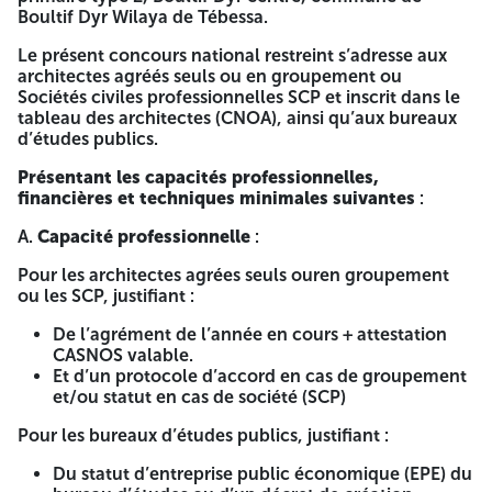
Tébessa. L’offre de candidature contient les documents
Boultif Dyr Wilaya de Tébessa.
suivants exigés par le cahier des charges : Dossier de
candidature Déclaration de candidature signée, paraphée
Le présent concours national restreint s’adresse aux
et datée conformément au modèle de la soumission.
architectes agréés seuls ou en groupement ou
(selon l’annexe). → En cas de groupement, il doit présenter
Sociétés civiles professionnelles SCP et inscrit dans le
une seule déclaration. Déclaration de probité signée,
tableau des architectes (CNOA), ainsi qu’aux bureaux
paraphée et datée conformément au modèle de la
d’études publics.
soumission. (selon l’annexe). → En cas de groupement, il
doit présenter une déclaration pour chaque membre. Une
Présentant les capacités professionnelles,
copie du statut pour les personnes morales. Une copie du
financières et techniques minimales suivantes
:
statut pour les bureaux d’études publics. Une copie du
registre de commerce légalisé par le CNRC pour les
A.
Capacité professionnelle
:
sociétés professionnelles d’engineering. Copie de l’extrait
du registre de commerce portant code 607009. Les
Pour les architectes agrées seuls ouren groupement
documents relatifs aux pouvoirs habilitant les personnes à
ou les SCP, justifiant :
engager la société. Attestations de bonne exécution. Tout
De l’agrément de l’année en cours + attestation
document permettant d’évaluer les capacités des
CASNOS valable.
candidats, des soumissionnaires ou le cas échéant des
Et d’un protocole d’accord en cas de groupement
sous-traitants à savoir : → L’Agrément. → Copie de
et/ou statut en cas de société (SCP)
l’attestation de mise à jour de l’Ordre des Architectes mise
en vigueur (pour l’année en cours). → Références
Pour les bureaux d’études publics, justifiant :
bancaires (attestation de solvabilité + RIB). Capacités
techniques : moyens humains et références
Du statut d’entreprise public économique (EPE) du
professionnelles. Les bilans financiers des trois derniers