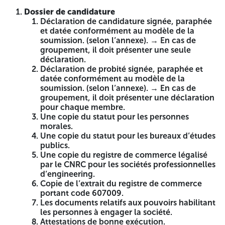
CASNOS valable.
Et d’un protocole d’accord en cas de groupement
Dossier de candidature
et/ou statut en cas de société (SCP)
Déclaration de candidature signée, paraphée
et datée conformément au modèle de la
Pour les bureaux d’études publics, justifiant :
soumission. (selon l’annexe). → En cas de
groupement, il doit présenter une seule
Du statut d’entreprise public économique (EPE) du
déclaration.
bureau d’études ou d’un décret de création
Déclaration de probité signée, paraphée et
Copie de l’extrait du registre de commerce portant
datée conformément au modèle de la
code 607009
soumission. (selon l’annexe). → En cas de
Attestation CASNOS valable pour le chef de fil et pour
groupement, il doit présenter une déclaration
chaque membre dans le cas du groupement
pour chaque membre.
Une copie du statut pour les personnes
B.
Capacité financière
:
morales.
Une copie du statut pour les bureaux d’études
Ayant réalisé un minimum de chiffre d’affaires total des
publics.
trois dernières années supérieur ou égale a 2 000
Une copie du registre de commerce légalisé
000,00DA, sera justifié par le C20, ou les bilans délivrés et
par le CNRC pour les sociétés professionnelles
visés par les services des impôts.
d’engineering.
C.
Capacités techniques
Copie de l’extrait du registre de commerce
:
portant code 607009.
Références professionnelles
: Ayant déjà assuré la maîtrise
Les documents relatifs aux pouvoirs habilitant
d’œuvre (étude et suivi) d’un projet complet de catégorie B
les personnes à engager la société.
ou pus, ou 02 projets complets de catégorie A. N.B : Les
Attestations de bonne exécution.