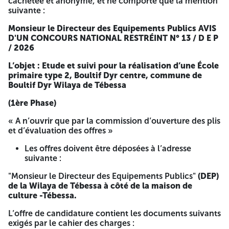
cachetée et anonyme, et ne comporte que la mention
:
suivante :
Opération
: Étude, suivi et réalisation d’une École primaire
Monsieur le Directeur des Equipements Publics
AVIS
type 2, Boultif Dyr centre, commune de Boultif Dyr
D'UN CONCOURS NATIONAL RESTRÉINT N° 13 / D E P
Wilayas de Tébessa (programme2026 ).
/ 2026
Projet
: Etude et suivi pour la réalisation d’une École
L’objet : Etude et suivi pour la réalisation d’une École
primaire type 2, Boultif Dyr centre, commune de Boultif
primaire type 2, Boultif Dyr centre, commune de
Dyr Wilaya de Tébessa.
Boultif Dyr Wilaya de Tébessa
Le présent concours national restreint s’adresse aux
(1ère Phase)
architectes agréés seuls ou en groupement ou Sociétés
civiles professionnelles SCP et inscrit dans le tableau des
« A n’ouvrir que par la commission d’ouverture des plis
architectes (CNOA), ainsi qu’aux bureaux d’études publics.
et d’évaluation des offres »
Présentant les capacités professionnelles, financières et
Les offres doivent être déposées à l’adresse
techniques minimales suivantes
:
suivante :
A.
Capacité professionnelle
:
"Monsieur le Directeur des Equipements Publics"
(DEP)
de la Wilaya de Tébessa à côté de la maison de
Pour les architectes agrées seuls ouren groupement ou les
culture -Tébessa.
SCP, justifiant :
L’offre de candidature contient les documents suivants
De l’agrément de l’année en cours + attestation
exigés par le cahier des charges :