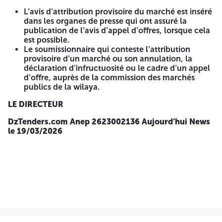
"Monsieur le Directeur des Equipements Publics"
(DEP) de
la Wilaya de Tébessa à côté de la maison de culture -
L’avis d’attribution provisoire du marché est inséré
Tébessa.
dans les organes de presse qui ont assuré la
publication de l’avis d’appel d’offres, lorsque cela
L’offre de candidature contient les documents suivants
est possible.
exigés par le cahier des charges :
Le soumissionnaire qui conteste l’attribution
provisoire d’un marché ou son annulation, la
Dossier de candidature
déclaration d’infructuosité ou le cadre d’un appel
Déclaration de candidature signée, paraphée et
d’offre, auprès de la commission des marchés
datée conformément au modèle de la soumission.
publics de la wilaya.
(selon l’annexe). → En cas de groupement, il doit
présenter une seule déclaration.
LE DIRECTEUR
Déclaration de probité signée, paraphée et datée
conformément au modèle de la soumission. (selon
DzTenders.com
Anep 2623002136 Aujourd’hui News
l’annexe). → En cas de groupement, il doit
le 19/03/2026
présenter une déclaration pour chaque membre.
Une copie du statut pour les personnes morales.
Une copie du statut pour les bureaux d’études
publics.
Une copie du registre de commerce légalisé par le
CNRC pour les sociétés professionnelles
d’engineering.
Copie de l’extrait du registre de commerce portant
code 607009.