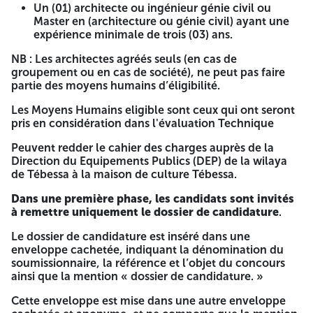
Attribution et recours : L’avis d’attribution provisoire du
Un (01) architecte ou ingénieur génie civil ou
marché est inséré dans les organes de presse qui ont assuré
Master en (architecture ou génie civil) ayant une
la publication de l’avis d’appel d’offres, lorsque cela est
expérience minimale de trois (03) ans.
possible. Le soumissionnaire qui conteste l’attribution
provisoire d’un marché ou son annulation, la déclaration
NB : Les architectes agréés seuls (en cas de
d’infructuosité ou le cadre d’un appel d’offre, auprès de la
groupement ou en cas de société), ne peut pas faire
commission des marchés publics de la wilaya. LE
partie des moyens humains d’éligibilité.
DIRECTEUR DzTenders.com Anep 2623002136 Aujourd’hui
News le 19/03/2026 A -=-=-=-
Les Moyens Humains eligible sont ceux qui ont seront
pris en considération dans l'évaluation Technique
RÉPUBLIQUE ALGÉRIENNE
Peuvent redder le cahier des charges auprès de la
DÉMOCRATIQUE ET POPULAIRE
Direction du Equipements Publics (DEP) de la wilaya
de Tébessa à la maison de culture Tébessa.
MINISTÈRE DES ÉQUIPEMENTS PUBLICS DE LA WILAYA DE
Dans une première phase, les candidats sont invités
TEBESSA
à remettre uniquement le dossier de candidature
.
NIF : N° 424024000007249
Le dossier de candidature est inséré dans une
AVIS D'UN CONCOURS NATIONAL
enveloppe cachetée, indiquant la dénomination du
soumissionnaire, la référence et l’objet du concours
RESTRÉINT N° 13/ D E P / 2026
ainsi que la mention « dossier de candidature. »
La Direction des Équipements Publics de la wilaya de
Cette enveloppe est mise dans une autre enveloppe
TEBESSA, lance un concours national restreint concernant