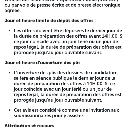
Le dossier de candidature est inséré dans une enveloppe
ou par voie de presse écrite et de presse électronique
cachetée, indiquant la dénomination du soumissionnaire,
agréée.
la référence et l’objet du concours ainsi que la mention «
Jour et heure limite de dépôt des offres
:
dossier de candidature. »
Les offres doivent être déposées le dernier jour de
Cette enveloppe est mise dans une autre enveloppe
la durée de préparation des offres avant 14H.00. Si
cachetée et anonyme, et ne comporte que la mention
ce jour coïncide avec un jour férié ou un jour de
suivante :
repos légal, la durée de préparation des offres est
Monsieur le Directeur des Equipements Publics
AVIS
prorogée jusqu’au jour ouvrable suivant.
D'UN CONCOURS NATIONAL RESTRÉINT N° 13 / D E P /
Jour et heure d’ouverture des plis
:
2026
L’ouverture des plis des dossiers de candidature,
L’objet : Etude et suivi pour la réalisation d’une École
se fera en séance publique le dernier jour de la
primaire type 2, Boultif Dyr centre, commune de Boultif
durée de préparation des offres à 14H.00. Si ce
Dyr Wilaya de Tébessa
jour coïncide avec un jour férié ou un jour de
(1ère Phase)
repos légal, la durée de préparation des offres est
prorogée jusqu’au jour ouvrable suivant.
« A n’ouvrir que par la commission d’ouverture des plis et
d’évaluation des offres »
Cet avis est considéré comme une invitation aux
soumissionnaires pour y assister.
Les offres doivent être déposées à l’adresse suivante :
Attribution et recours
: