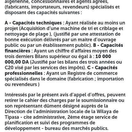
DES OFFRES Les offres doivent être accompagnées des
algérienne, concessionnaires et agents agréés,
pièces suivantes : A .LE DOSSIER DE CANDIDATURE
(fabricants, importateurs, revendeurs) spécialisés et
CONTIENT : Déclaration de candidature remplie, signée,
disposant des capacités suivantes :
cachetée et paraphée. Déclaration de probité remplie et
A - Capacités techniques
: Ayant réalisée au moins un
signée et cachetée et paraphée. Statut éventuel de
projet (Acquisition d’une machine de tri et criblage et
l'entreprise (EURL- SPA- SNC-SARL). Copie de Registre de
nettoyage de plage ), (justifié par une attestation de
commerce. Copie de l'Extrait de rôle (moins de trois 03
bonne exécution délivrés par un maitre d'ouvrage
mois) apuré ou avec un planning de paiement. Copie de
public ou par un établissement public).
B - Capacités
l'Attestation de mise à jour CNAS – CASNOS. Copie du
financières
: Ayant un chiffre d'affaires moyen des
Casier judiciaire du gérant (délivré depuis moins de 03
trois derniers Bilans supérieur ou égal à :
10 000
mois). Copie des Attestation de dépôt des comptes sociaux
000,00 DA
(Justifié par les bilans des trois années ou
(EURL- SPA- SNC-SARL). Copie Carte d'identification
C20 visé par les services des impôts).
C - Capacités
fiscale. Copie Carte d'identification statistique. Capacités
professionnelles
: Ayant un Registre de commerce
financières de l'entreprise, (justifiées par les bilans
spécialisés dans le domaine (fabrication ; importation
financiers des trois (03) derniers Bilans dument visés par les
ou revendeurs )
services des impôts). Chiffre d'affaires des trois derniers
bilans, dûment visés par les services des impôts) C20
Intéressés par le présent avis d'appel d'offres, peuvent
Références professionnelles (Attestations de bonne
retirer le cahier des charges par le soumissionnaire ou
exécution). Délivré par maitre d'ouvrage public. Les
son représentant dûment désigné auprès de la
documents relatifs aux pouvoir habilitant les personnes à
Direction de l'administration locale de la Wilaya de
engager l'entreprise B.L'OFFRE TECHNIQUE CONTIENT :
Tipasa - cite administrative, 2ème étage service de
Déclaration à Souscrire remplie, signée, cachetée et
planification et suivi des programmes de
paraphée. Mémoire technique justificatif remplie, signée,
développement - bureau des marchés publics.
cachetée et paraphée. Le cahier des charges portant à la