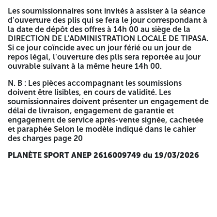
et criblage et nettoyage des plages
Les soumissionnaires sont invités à assister à la séance
d'ouverture des plis qui se fera le jour correspondant à
A N'OUVRIR QUE PAR LA COMMISSION D'OUVERTURE
la date de dépôt des offres à 14h 00 au siège de la
DES PLIS ET D'EVALUATION DES OFFRES
DIRECTION DE L'ADMINISTRATION LOCALE DE TIPASA.
Les offres doivent être accompagnées des pièces suivantes
Si ce jour coïncide avec un jour férié ou un jour de
:
repos légal, l'ouverture des plis sera reportée au jour
ouvrable suivant à la même heure 14h 00.
A .LE DOSSIER DE CANDIDATURE CONTIENT :
N. B : Les pièces accompagnant les soumissions
Déclaration de candidature remplie, signée, cachetée
doivent être lisibles, en cours de validité. Les
et paraphée.
soumissionnaires doivent présenter un engagement de
délai de livraison, engagement de garantie et
Déclaration de probité remplie et signée et cachetée
engagement de service après-vente signée, cachetée
et paraphée.
et paraphée Selon le modèle indiqué dans le cahier
des charges page 20
Statut éventuel de l'entreprise (EURL- SPA- SNC-SARL).
PLANÈTE SPORT
ANEP 2616009749 du 19/03/2026
Copie de Registre de commerce.
Copie de l'Extrait de rôle (moins de trois 03 mois) apuré
ou avec un planning de paiement.
Copie de l'Attestation de mise à jour CNAS – CASNOS.