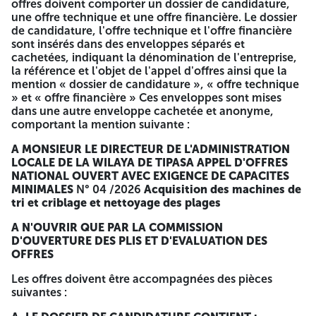
accompagnant les soumissions doivent être lisibles, en
offres doivent comporter un dossier de candidature,
cours de validité. Les soumissionnaires doivent présenter
une offre technique et une offre financière. Le dossier
un engagement de délai de livraison, engagement de
de candidature, l'offre technique et l'offre financière
garantie et engagement de service après-vente signée,
sont insérés dans des enveloppes séparés et
cachetée et paraphée Selon le modèle indiqué dans le
cachetées, indiquant la dénomination de l'entreprise,
cahier des charges page 20 PLANÈTE SPORT ANEP
la référence et l'objet de l'appel d'offres ainsi que la
2616009749 du 19/03/2026 A -=-=-=-
mention « dossier de candidature », « offre technique
» et « offre financière » Ces enveloppes sont mises
REPUBLIQUE ALGERIENNE
dans une autre enveloppe cachetée et anonyme,
comportant la mention suivante :
DEMOCRATIQUE ET POPULAIRE
A MONSIEUR LE DIRECTEUR DE L'ADMINISTRATION
WILAYA DE TIPASA
LOCALE
DE LA WILAYA DE TIPASA
APPEL D'OFFRES
NATIONAL OUVERT AVEC EXIGENCE DE CAPACITES
MINIMALES
N° 04 /2026
Acquisition des machines de
DIRECTION DE
tri et criblage et nettoyage des plages
L'ADMINISTRATION LOCALE
A N'OUVRIR QUE PAR LA COMMISSION
D'OUVERTURE DES PLIS ET D'EVALUATION DES
APPEL D'OFFRES NATIONAL OUVERT
OFFRES
AVEC EXIGENCE DE CAPACITES
Les offres doivent être accompagnées des pièces
MINIMALES
suivantes :
N° 04 /2026