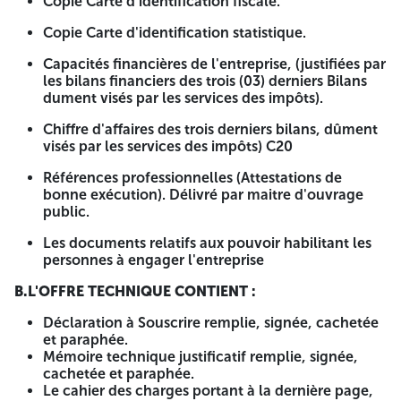
Copie Carte d'identification fiscale.
de commerce spécialisés dans le domaine (fabrication ;
importation ou revendeurs )
Copie Carte d'identification statistique.
Intéressés par le présent avis d'appel d'offres, peuvent
Capacités financières de l'entreprise, (justifiées par
retirer le cahier des charges par le soumissionnaire ou son
les bilans financiers des trois (03) derniers Bilans
représentant dûment désigné auprès de la Direction de
dument visés par les services des impôts).
l'administration locale de la Wilaya de Tipasa - cite
administrative, 2ème étage service de planification et suivi
Chiffre d'affaires des trois derniers bilans, dûment
des programmes de développement - bureau des marchés
visés par les services des impôts) C20
publics.
Références professionnelles (Attestations de
La durée de préparation des offres est fixée à
quinze (15)
bonne exécution). Délivré par maitre d'ouvrage
jours
, à compter de la date de la première parution de
public.
l'avis d'appel d'offres dans le bulletin officiel des marchés
de l'opérateur public (BOMOP) ou les quotidiens nationaux
Les documents relatifs aux pouvoir habilitant les
ou la presse électronique jusqu'à 12 h 00.si ce jour coïncide
personnes à engager l'entreprise
avec un jour férié ou un jour de repos légal, la durée de
préparation des offres sera prolongée jusqu'au jour
B.L'OFFRE TECHNIQUE CONTIENT :
ouvrable suivant.
Déclaration à Souscrire remplie, signée, cachetée
La date de dépôt des offres est fixée au
et paraphée.
quinzième (15ème)
jour
, à compter de la date de la première parution de l'avis
Mémoire technique justificatif remplie, signée,
d'appel d'offres dans le bulletin officiel des marchés de
cachetée et paraphée.
l'opérateur public (BOMOP) ou les quotidiens nationaux ou
Le cahier des charges portant à la dernière page,