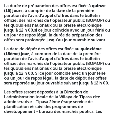
dernière page, la mention manuscrite « lu et accepté »
La durée de préparation des offres est fixée à
quinze
paraphée et remplie et signée et cachetée et nommée.
(15) jours
, à compter de la date de la première
Fiche technique détaillé du matériel proposé comportant
parution de l'avis d'appel d'offres dans le bulletin
toutes les caractéristiques techniques de chaque élément
officiel des marchés de l'opérateur public (BOMOP) ou
selon la fiche technique du cahier des charges signée,
les quotidiens nationaux ou la presse électronique
cachetée et paraphée. Engagement des délais de livraison
jusqu'à 12 h 00.si ce jour coïncide avec un jour férié ou
et de garantie et services après ventes remplie (modèle
un jour de repos légal, la durée de préparation des
indiqué dans le cahier des charges page 20), signée,
offres sera prolongée jusqu'au jour ouvrable suivant.
cachetée et paraphée. C.L'OFFRE FINANCIERE CONTIENT :
Lettre de soumission remplie, signée, cachetée et
La date de dépôt des offres est fixée au
quinzième
paraphée. Bordereau des prix unitaires signé, remplie,
(15ème) jour
, à compter de la date de la première
signé et cacheté et paraphé. Devis quantitatif et estimatif
parution de l'avis d'appel d'offres dans le bulletin
signé, remplie, signé et cacheté et paraphé. Les offres
officiel des marchés de l'opérateur public (BOMOP) ou
resteront valides pendant une période équivalente à la
les quotidiens nationaux ou la presse électronique
durée de la préparation des offres augmentées de 90 jours
jusqu'à 12 h 00. Si ce jour coïncide avec un jour férié
à compter de la date de l'ouverture des plis. Les
ou un jour de repos légal, la date de dépôt des offres
soumissionnaires sont invités à assister à la séance
sera reportée au jour ouvrable suivant jusqu'à 12 h 00.
d'ouverture des plis qui se fera le jour correspondant à la
date de dépôt des offres à 14h 00 au siège de la
Les offres seront déposées à la Direction de
DIRECTION DE L'ADMINISTRATION LOCALE DE TIPASA. Si
l'administration locale de la Wilaya de Tipasa cite
ce jour coïncide avec un jour férié ou un jour de repos
administrative - Tipasa 2ème étage service de
légal, l'ouverture des plis sera reportée au jour ouvrable
planification et suivi des programmes de
suivant à la même heure 14h 00. N. B : Les pièces
développement - bureau des marchés publics. Les