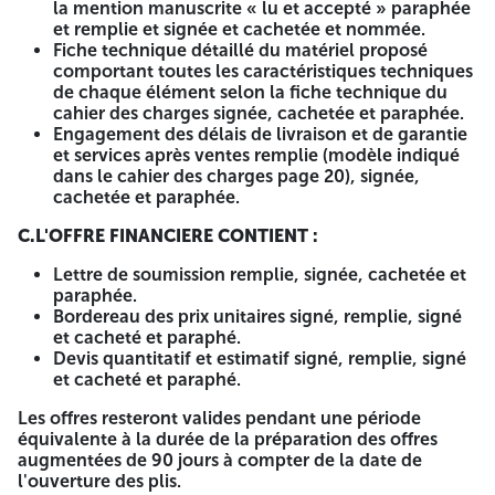
la presse électronique jusqu'à 12 h 00. Si ce jour coïncide
la mention manuscrite « lu et accepté » paraphée
avec un jour férié ou un jour de repos légal, la date de
et remplie et signée et cachetée et nommée.
dépôt des offres sera reportée au jour ouvrable suivant
Fiche technique détaillé du matériel proposé
jusqu'à 12 h 00.
comportant toutes les caractéristiques techniques
de chaque élément selon la fiche technique du
Les offres seront déposées à la Direction de
cahier des charges signée, cachetée et paraphée.
l'administration locale de la Wilaya de Tipasa cite
Engagement des délais de livraison et de garantie
administrative - Tipasa 2ème étage service de planification
et services après ventes remplie (modèle indiqué
et suivi des programmes de développement - bureau des
dans le cahier des charges page 20), signée,
marchés publics. Les offres doivent comporter un dossier
cachetée et paraphée.
de candidature, une offre technique et une offre
financière. Le dossier de candidature, l'offre technique et
C.L'OFFRE FINANCIERE CONTIENT :
l'offre financière sont insérés dans des enveloppes séparés
Lettre de soumission remplie, signée, cachetée et
et cachetées, indiquant la dénomination de l'entreprise, la
paraphée.
référence et l'objet de l'appel d'offres ainsi que la mention
Bordereau des prix unitaires signé, remplie, signé
« dossier de candidature », « offre technique » et « offre
et cacheté et paraphé.
financière » Ces enveloppes sont mises dans une autre
Devis quantitatif et estimatif signé, remplie, signé
enveloppe cachetée et anonyme, comportant la mention
et cacheté et paraphé.
suivante :
Les offres resteront valides pendant une période
A MONSIEUR LE DIRECTEUR DE L'ADMINISTRATION
équivalente à la durée de la préparation des offres
LOCALE
DE LA WILAYA DE TIPASA
APPEL D'OFFRES
augmentées de 90 jours à compter de la date de
NATIONAL OUVERT AVEC EXIGENCE DE CAPACITES
l'ouverture des plis.
MINIMALES
N° 04 /2026
Acquisition des machines de tri