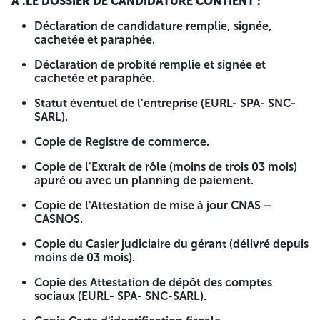
A .LE DOSSIER DE CANDIDATURE CONTIENT :
Numéro d'identification fiscale : 099 442 019 000 725
Déclaration de candidature remplie, signée,
cachetée et paraphée.
La Direction de l'administration locale de la Wilaya de
Tipasa lance un avis d'appel d'offres national ouvert avec
Déclaration de probité remplie et signée et
exigence de capacités minimales pour :
cachetée et paraphée.
Acquisition des machines de tri et criblage et nettoyage
Statut éventuel de l'entreprise (EURL- SPA- SNC-
des plages
SARL).
Les entreprises publiques et privées soumises à la loi
Copie de Registre de commerce.
algérienne, concessionnaires et agents agréés, (fabricants,
importateurs, revendeurs) spécialisés et disposant des
Copie de l'Extrait de rôle (moins de trois 03 mois)
capacités suivantes :
apuré ou avec un planning de paiement.
A - Capacités techniques
: Ayant réalisée au moins un
Copie de l'Attestation de mise à jour CNAS –
projet (Acquisition d’une machine de tri et criblage et
CASNOS.
nettoyage de plage ), (justifié par une attestation de bonne
Copie du Casier judiciaire du gérant (délivré depuis
exécution délivrés par un maitre d'ouvrage public ou par
moins de 03 mois).
un établissement public).
B - Capacités financières
: Ayant
un chiffre d'affaires moyen des trois derniers Bilans
Copie des Attestation de dépôt des comptes
supérieur ou égal à :
10 000 000,00 DA
(Justifié par les
sociaux (EURL- SPA- SNC-SARL).
bilans des trois années ou C20 visé par les services des
impôts).
C - Capacités professionnelles
: Ayant un Registre