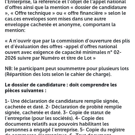
l'Enterprise, la référence et l'objet de l'appel national
journe férié légal la durée de préparation des offres est
d'offres ainsi que la mention « dossier de candidature
prorogée jusqu'au jour ouvrable suivant, les
», « Offre technique » ou « offre financière » selon le
soumissionnaires sont invités à asister à l'ouverture des plis
cas.ces envelopes sont mises dans une autre
qui aura lieu le dernier jour de la date limite de dépôt des
enveloppe cachetée et anonyme, comportant la
offres au siège de la commune de beni aziz (salle de
mention:
réunion de la commission). Les soumissionnaires resteront
engagées par leurs offres pendant (90) jours plus (10) jour
« A n'ouvrir que par la commission d'ouverture des plis
délai de préparation des offres a compter de la date de la
et d'évaluation des offres -appel d'offres national
séance d'ouverture des plis. LE REDACTEUR 19/03/2026
ouvert avec exigence de capacité minimales n° 02-
ANEP: 2625002894 A -=-=-=-
2026 suivre par Numéro et titre de Lot »
REPUBBLIQUE ALGERIENNE DEMOCRATIQUE ET
NB: le participant peut soummettre pour plusieurs lots
POPULAIRE
(Répartition des lots selon le cahier de charge).
WILAYA DE : SETIF DAIRA DE : BENI AZIZ COMMUNE DE :
Le dossier de candidature : doit comprendre les
BENI AZIZ IDENTIFICATION FISCALE : 095719039253908
pièces suivantes :
AVIS D’APPEL D’OFFRE NATIONAL OUVERTE AVEC
1- Une déclaration de candidature remplie signée,
EXIGENCE DE CAPACITE MINIMALES N° 02 2026
cachetée et daté. 2- Déclaration de probité remplie
signée, cachetée et daté. 3- Copie de statut de
Conformément à la loi n° 23-12 du 18 Moharram 1445
l'entreprise (pour les sociétés). 4- Copie des
correspondant au 5 aout 2023 fixant les règles générales
documents relatifs aux pouvoirs habilitant les
relatives aux marchés publics,Conformément aux
personnes a engagé l'entreprise. 5- Copie du registre
dispositions des article 42-44 du Décret présidentiel