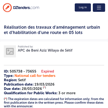
Log in
Réalisation des travaux d'aménagement urbain et
Réalisation des travaux d'aménagement urbain
d'habilitation d'une route en 05 lots 02/2026 2625002894
REPUBBLIQUE ALGERIENNE DEMOCRATIQUE ET
et d'habilitation d'une route en 05 lots
POPULAIRE WILAYA DE : SETIF DAIRA DE : BENI AZIZ
COMMUNE DE : BENI AZIZ IDENTIFICATION FISCALE :
095719039253908 AVIS D’APPEL D’OFFRE NATIONAL
Published by:
OUVERTE AVEC EXIGENCE DE CAPACITE MINIMALES N° 02
APC de Beni Aziz Wilaya de Sétif
2026 Conformément à la loi n° 23-12 du 18 Moharram
1445 correspondant au 5 aout 2023 fixant les règles
générales relatives aux marchés publics,Conformément
aux dispositions des article 42-44 du Décret présidentiel
ID:
505738 - 73655
Expired
15/247 of 16 septembre 2015 portant réglementation des
Type:
National call for tenders
marchés publics et des délégations de service public. le
Region:
Setif
président de d'assemble populaire Communal de beni aziz.
Publication date:
19/03/2026
lance un avis d'appel d'offre national ouvert avec exigence
(
*
)
Due date:
28/03/2026
de capacité minimales pour les opérations suivante: Lot
Qualification for Public Works:
3 or more
n°01: Aménagement urbain d'entrée ouest de la ville de
(
*
)
The expiration dates are calculated for information only; from the
beni aziz avec contrôle technique. Lot n°02: Achèvement
first publication date in the written press. Please confirm these dates
d'Aménagement urbain VAS 08 mai 1945 avec contrôle
with the announcer.