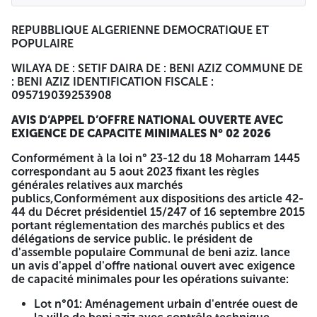
suivre par Numéro et titre de Lot » NB: le participant peut
soummettre pour plusieurs lots (Répartition des lots selon
REPUBBLIQUE ALGERIENNE DEMOCRATIQUE ET
le cahier de charge). Le dossier de candidature : doit
POPULAIRE
comprendre les pièces suivantes : 1- Une déclaration de
candidature remplie signée, cachetée et daté. 2-
WILAYA DE : SETIF DAIRA DE : BENI AZIZ COMMUNE DE
Déclaration de probité remplie signée, cachetée et daté. 3-
: BENI AZIZ IDENTIFICATION FISCALE :
Copie de statut de l'entreprise (pour les sociétés). 4- Copie
095719039253908
des documents relatifs aux pouvoirs habilitant les
personnes a engagé l'entreprise. 5- Copie du registre de
AVIS D’APPEL D’OFFRE NATIONAL OUVERTE AVEC
commerce électronique. 6- Tout document permettant
EXIGENCE DE CAPACITE MINIMALES N° 02 2026
d'évaluer les capacités des candidats. -Capacités
professionnelles : Copie certificat de qualification et de
Conformément à la loi n° 23-12 du 18 Moharram 1445
classification (secteur travaux public activité principal
correspondant au 5 aout 2023 fixant les règles
catégorie n° :03 en plus et bâtiment activité principal
générales relatives aux marchés
catégories n° :03 en plus). -Capacités financières: moyens
publics,Conformément aux dispositions des article 42-
financiers justifiés par les bilans indiqués par les services
44 du Décret présidentiel 15/247 of 16 septembre 2015
fiscaux et les references bancaires de trois années (2022-
portant réglementation des marchés publics et des
2023-2024) égale ou plus de dix million DA (10 000 000,00
délégations de service public. le président de
da). -Capacité technique : moyens matériels (liste matériels
d'assemble populaire Communal de beni aziz. lance
justifiés par carte grise avec attestation d'assurance en
un avis d'appel d'offre national ouvert avec exigence
cour de validité. Et en cas de location de matériel elle doit
de capacité minimales pour les opérations suivante:
être justifies par un contrat documenté valide + moyens
Lot n°01: Aménagement urbain d'entrée ouest de
humains (Liste des moyens en cours + Diplôme