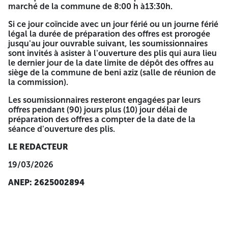
cachetée et daté. 2- Déclaration de probité remplie signée,
marché de la commune de 8:00 h à13:30h.
cachetée et daté. 3- Copie de statut de l'entreprise (pour
les sociétés). 4- Copie des documents relatifs aux pouvoirs
Si ce jour coïncide avec un jour férié ou un journe férié
habilitant les personnes a engagé l'entreprise. 5- Copie du
légal la durée de préparation des offres est prorogée
registre de commerce électronique. 6- Tout document
jusqu'au jour ouvrable suivant, les soumissionnaires
permettant d'évaluer les capacités des candidats.
sont invités à asister à l'ouverture des plis qui aura lieu
le dernier jour de la date limite de dépôt des offres au
-Capacités professionnelles : Copie certificat de
siège de la commune de beni aziz (salle de réunion de
qualification et de classification (secteur travaux public
la commission).
activité principal catégorie n° :03 en plus et bâtiment
activité principal catégories n° :03 en plus).
Les soumissionnaires resteront engagées par leurs
offres pendant (90) jours plus (10) jour délai de
-Capacités financières: moyens financiers justifiés par les
préparation des offres a compter de la date de la
bilans indiqués par les services fiscaux et les references
séance d'ouverture des plis.
bancaires de trois années (2022-2023-2024) égale ou plus
de dix million DA (10 000 000,00 da).
LE REDACTEUR
-Capacité technique : moyens matériels (liste matériels
19/03/2026
justifiés par carte grise avec attestation d'assurance en
ANEP: 2625002894
cour de validité. Et en cas de location de matériel elle doit
être justifies par un contrat documenté valide + moyens
humains (Liste des moyens en cours + Diplôme
(photocopie pour l'encadrement(la liste nominative
individuelle et collective des travailleurs), références