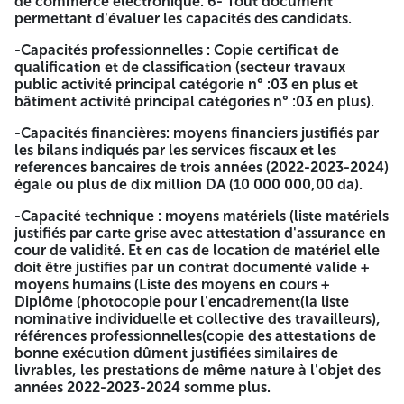
de commerce électronique. 6- Tout document
15/247 of 16 septembre 2015 portant réglementation des
permettant d'évaluer les capacités des candidats.
marchés publics et des délégations de service public. le
président de d'assemble populaire Communal de beni aziz.
-Capacités professionnelles : Copie certificat de
lance un avis d'appel d'offre national ouvert avec exigence
qualification et de classification (secteur travaux
de capacité minimales pour les opérations suivante:
public activité principal catégorie n° :03 en plus et
bâtiment activité principal catégories n° :03 en plus).
Lot n°01: Aménagement urbain d'entrée ouest de la
ville de beni aziz avec contrôle technique.
-Capacités financières: moyens financiers justifiés par
Lot n°02: Achèvement d'Aménagement urbain VAS 08
les bilans indiqués par les services fiscaux et les
mai 1945 avec contrôle technique.
references bancaires de trois années (2022-2023-2024)
Lot n°03: Habilitation de la route ou mechta oulad-
égale ou plus de dix million DA (10 000 000,00 da).
bara qui reliant la route de oulad-bara et mechta
lakhrab sur 900 m.
-Capacité technique : moyens matériels (liste matériels
Lot n°04: Habilitation de la route ou mechta oulad
justifiés par carte grise avec attestation d'assurance en
hamr-el-ain qui reliant la route communal n° 271 et le
cour de validité. Et en cas de location de matériel elle
cimetière sur 600 m.
doit être justifies par un contrat documenté valide +
Lot n°05: Habilitation de la route ou mechta oulad-
moyens humains (Liste des moyens en cours +
badis qui reliant la route communal n° 281 et ouata-
Diplôme (photocopie pour l'encadrement(la liste
hassoun sur 500 m. Les sou missionnaires intéressés
nominative individuelle et collective des travailleurs),
peuvent retrier le cahier des charges auprès du bureau
références professionnelles(copie des attestations de
des marchés de commune de beni aziz contre
bonne exécution dûment justifiées similaires de
paiement d'une somme de : trois mille (3.000,00 D A)
livrables, les prestations de même nature à l'objet des
dinars algérien auprès du trésor inter-communal et
années 2022-2023-2024 somme plus.
secteur de la santé Beni Aziz.