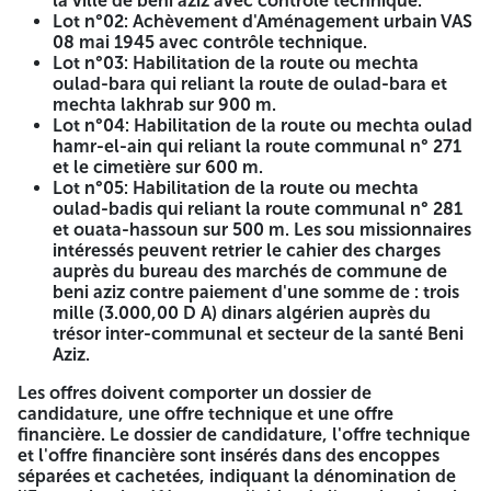
la ville de beni aziz avec contrôle technique.
(photocopie pour l'encadrement(la liste nominative
Lot n°02: Achèvement d'Aménagement urbain VAS
individuelle et collective des travailleurs), références
08 mai 1945 avec contrôle technique.
professionnelles(copie des attestations de bonne
Lot n°03: Habilitation de la route ou mechta
exécution dûment justifiées similaires de livrables, les
oulad-bara qui reliant la route de oulad-bara et
prestations de même nature à l'objet des années 2022-
mechta lakhrab sur 900 m.
2023-2024 somme plus. L'offre technique : doit
Lot n°04: Habilitation de la route ou mechta oulad
comprendre les pièces suivantes : 1- Déclaration à
hamr-el-ain qui reliant la route communal n° 271
souscrire remplie signée, cachetée et daté pour chaque
et le cimetière sur 600 m.
lot. 2- Cahier des charges techniques rempli signée,
Lot n°05: Habilitation de la route ou mechta
cachetée et daté, Portant à la dernière page la mention
oulad-badis qui reliant la route communal n° 281
manuscrite (lu et accepté). 3- Mémoire justificatif
et ouata-hassoun sur 500 m. Les sou missionnaires
seulement le modèle rempli signée cachetée et daté) pour
intéressés peuvent retrier le cahier des charges
chaque lot. 4- Planning temporel d'exécution des travaux,
auprès du bureau des marchés de commune de
compatible au délai proposé, signé, cachetée et daté pour
beni aziz contre paiement d'une somme de : trois
chaque lot. L'offre financière : doit comprendre les pièces
mille (3.000,00 D A) dinars algérien auprès du
suivantes : 1- Lettre de so emmission remplie signée,
trésor inter-communal et secteur de la santé Beni
cachetée et daté pour chaque lot. 2- Bordereau des prix
Aziz.
unitaires rempli signée, cachetée et daté. 3- Le détail
quantitatif et estimatif rempli signée, cachetée et daté. Le
Les offres doivent comporter un dossier de
délai de préparation des offres est fixé le dixième (10) jours
candidature, une offre technique et une offre
à partir de la premières parution du présent avis dans les
financière. Le dossier de candidature, l'offre technique
quotidiens nationaux ou le BOMOP. Et en conséquence les
et l'offre financière sont insérés dans des encoppes
offres sont à déposer au bureau marché de la commune de
séparées et cachetées, indiquant la dénomination de
8:00 h à13:30h. Si ce jour coïncide avec un jour férié ou un