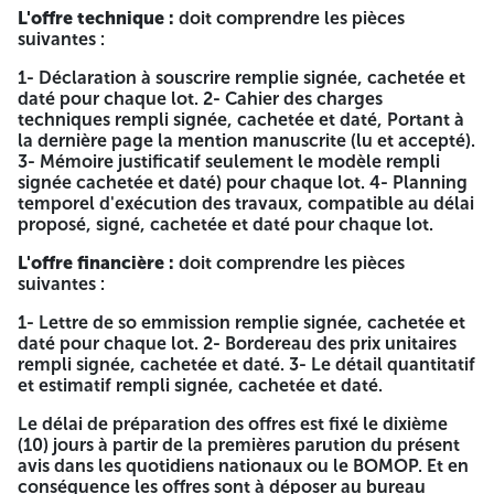
L'offre technique :
doit comprendre les pièces
Les offres doivent comporter un dossier de candidature,
suivantes :
une offre technique et une offre financière. Le dossier de
candidature, l'offre technique et l'offre financière sont
1- Déclaration à souscrire remplie signée, cachetée et
insérés dans des encoppes séparées et cachetées,
daté pour chaque lot. 2- Cahier des charges
indiquant la dénomination de l'Enterprise, la référence et
techniques rempli signée, cachetée et daté, Portant à
l'objet de l'appel national d'offres ainsi que la mention «
la dernière page la mention manuscrite (lu et accepté).
dossier de candidature », « Offre technique » ou « offre
3- Mémoire justificatif seulement le modèle rempli
financière » selon le cas.ces envelopes sont mises dans
signée cachetée et daté) pour chaque lot. 4- Planning
une autre enveloppe cachetée et anonyme, comportant la
temporel d'exécution des travaux, compatible au délai
mention:
proposé, signé, cachetée et daté pour chaque lot.
« A n'ouvrir que par la commission d'ouverture des plis et
L'offre financière :
doit comprendre les pièces
d'évaluation des offres -appel d'offres national ouvert avec
suivantes :
exigence de capacité minimales n° 02-2026 suivre par
1- Lettre de so emmission remplie signée, cachetée et
Numéro et titre de Lot »
daté pour chaque lot. 2- Bordereau des prix unitaires
NB: le participant peut soummettre pour plusieurs lots
rempli signée, cachetée et daté. 3- Le détail quantitatif
(Répartition des lots selon le cahier de charge).
et estimatif rempli signée, cachetée et daté.
Le dossier de candidature : doit comprendre les pièces
Le délai de préparation des offres est fixé le dixième
suivantes :
(10) jours à partir de la premières parution du présent
avis dans les quotidiens nationaux ou le BOMOP. Et en
1- Une déclaration de candidature remplie signée,
conséquence les offres sont à déposer au bureau