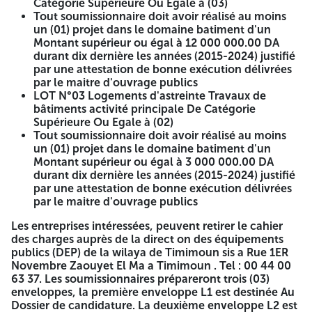
Catégorie Supérieure Ou Egale à (03)
publique à 13H00au siège de la DEP de Timimoun sis a Rue
Tout soumissionnaire doit avoir réalisé au moins
1ER Novembre Zaouyet El Ma A Timimoun Offre parvenu
un (01) projet dans le domaine batiment d'un
en retard après l'heure et la date ou non conforme à la
Montant supérieur ou égal à 12 000 000.00 DA
réglementation ne sera pas prise en considération Cette
durant dix dernière les années (2015-2024) justifié
annonce sera considérée comme une invitation à tous les
par une attestation de bonne exécution délivrées
candidats ou contractants à assister à la séance
par le maitre d'ouvrage publics
d'ouverture des plis La période de quinze (15) jour pour
LOT N°03 Logements d'astreinte Travaux de
préparer des offre. La durée de validité des offres est fixée à
bâtiments activité principale De Catégorie
(90+15) jours e-Bourse le 19/03/2026 AneP : 2616009732 A
Supérieure Ou Egale à (02)
-=-=-=-
Tout soumissionnaire doit avoir réalisé au moins
un (01) projet dans le domaine batiment d'un
REPUBLIQUE ALGERIENNE
Montant supérieur ou égal à 3 000 000.00 DA
durant dix dernière les années (2015-2024) justifié
DEMOCRATIQUE ET POPULAIRE
par une attestation de bonne exécution délivrées
par le maitre d'ouvrage publics
MINISTERE DE L'HABITAT ET DE
Les entreprises intéressées, peuvent retirer le cahier
L'URBANISME ET DE LA VILLE
des charges auprès de la direct on des équipements
publics (DEP) de la wilaya de Timimoun sis a Rue 1ER
DIRECTION DES EQUIPEMENTS
Novembre Zaouyet El Ma a Timimoun . Tel : 00 44 00
63 37. Les soumissionnaires prépareront trois (03)
PUBLICS
enveloppes, la première enveloppe L1 est destinée Au
Dossier de candidature. La deuxième enveloppe L2 est
De la WILAYA DE TIMIMOUN