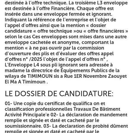
destinée à l'offre technique. La troisième L3 enveloppe
NIF : 422024000049252
est destinée à l'offre Financière. Chaque offre est
insérée dans une enveloppe fermée et ignorant.
DEUXIEME AVIS D'APPEL D'OFFRES
Indiquant la référence de l'entreprise et l'objet de
l'appel d'offres ainsi que la mention « dossier
NATIONAL OUVERT AVEC EXIGENCE
candidature « offre technique »ou « offre financières »
DE CAPACITES MINIMALES N° 35 /
selon le cas Ces enveloppes sont mises dans une autre
enveloppe cachetée et anonyme, comportant la
2026APRES INFRUCTUOSITE
mention « à ne pas ouvrir par la commission
d'ouverture des plis et d'évaluer des offres appel
Un avis d'appel d'offres national ouvert avec exigence de
d'offres n° /2025 l'objet de l'appel d'offres n° ,
capacités minimales est lancé en vue de :
L'Enveloppe L4 sous pli ignorant sera adressée à
madame la directrice de Équipements Publics de la
OPERATION :
Réalisat on Et Equipement d'un siège de
wilaya de TIMIMOUN sis a Rue 1ER Novembre Zaouyet
Contrôleur Budgétaire de la Wilaya avec Logements
El Ma A Timimoun .
D'astreinte a TIMIMOUN
LE DOSSIER DE CANDIDATURE:
PROJET
Réalisat on d'un siège de Contrôleur Budgétaire
de la Wilaya avec Logements d'astreinte a TIMIMOUN
01- Une copie du certificat de qualifica on et
classification professionnelles Travaux De Bâtiment
LOT N02 :
Panneaux d'information Et Panneaux
Activité Principale'e 02- La déclaration de mandement
Directionnels-Courants Faibles+VRD. PARTIE 02
remplie et signée et daté et cacheté par le
soumissionnaire. 03- La declaration de probité dûment
LOT NO3 :
Logements d'astreinte
remplie et signée et daté et cacheté par le