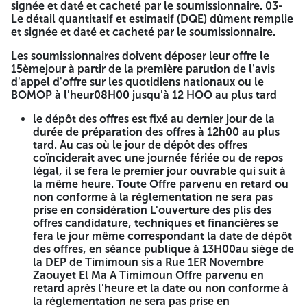
signée et daté et cacheté par le soumissionnaire. 03-
Les entreprises intéressées, peuvent retirer le cahier des
Le détail quantitatif et estimatif (DQE) dûment remplie
charges auprès de la direct on des équipements publics
et signée et daté et cacheté par le soumissionnaire.
(DEP) de la wilaya de Timimoun sis a Rue 1ER Novembre
Zaouyet El Ma a Timimoun . Tel : 00 44 00 63 37. Les
Les soumissionnaires doivent déposer leur offre le
soumissionnaires prépareront trois (03) enveloppes, la
15èmejour à partir de la première parution de l'avis
première enveloppe L1 est destinée Au Dossier de
d'appel d'offre sur les quotidiens nationaux ou le
candidature. La deuxième enveloppe L2 est destinée à
BOMOP à l'heur08H00 jusqu'à 12 HOO au plus tard
l'offre technique. La troisième L3 enveloppe est destinée à
l'offre Financière. Chaque offre est insérée dans une
le dépôt des offres est fixé au dernier jour de la
enveloppe fermée et ignorant. Indiquant la référence de
durée de préparation des offres à 12h00 au plus
l'entreprise et l'objet de l'appel d'offres ainsi que la
tard. Au cas où le jour de dépôt des offres
mention « dossier candidature « offre technique »ou «
coïnciderait avec une journée fériée ou de repos
offre financières » selon le cas Ces enveloppes sont mises
légal, il se fera le premier jour ouvrable qui suit à
dans une autre enveloppe cachetée et anonyme,
la même heure. Toute Offre parvenu en retard ou
comportant la mention « à ne pas ouvrir par la commission
non conforme à la réglementation ne sera pas
d'ouverture des plis et d'évaluer des offres appel d'offres
prise en considération L'ouverture des plis des
n° /2025 l'objet de l'appel d'offres n° , L'Enveloppe L4 sous
offres candidature, techniques et financières se
pli ignorant sera adressée à madame la directrice de
fera le jour même correspondant la date de dépôt
Équipements Publics de la wilaya de TIMIMOUN sis a Rue
des offres, en séance publique à 13H00au siège de
1ER Novembre Zaouyet El Ma A Timimoun .
la DEP de Timimoun sis a Rue 1ER Novembre
Zaouyet El Ma A Timimoun Offre parvenu en
LE DOSSIER DE CANDIDATURE:
retard après l'heure et la date ou non conforme à
la réglementation ne sera pas prise en
01- Une copie du certificat de qualifica on et classification