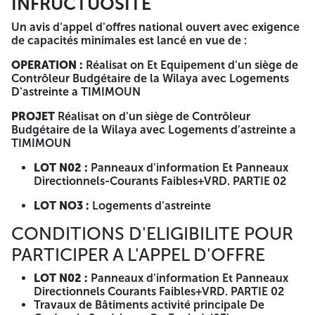
INFRUCTUOSITE
portant à la dernière page, la mention manuscrite « lu et
accepté ». 03- Mémoire technique dûment remplie et
Un avis d'appel d'offres national ouvert avec exigence
signée et daté et cacheté par le soumissionnaire. 04-
de capacités minimales est lancé en vue de :
Planning prévisionnel des travaux et délai d’exécution
dûment remplie et signée et daté par le soumissionnaire.
OPERATION :
Réalisat on Et Equipement d'un siège de
CONTENU DE L'OFFRE FINANCIERE: 01- La lettre de
Contrôleur Budgétaire de la Wilaya avec Logements
soumission dûment remplie et signée et daté et cacheté
D'astreinte a TIMIMOUN
par le soumissionnaire. 02- Le bordereau des prix unitaires
(BPU) dûment remplie et signée et daté et cacheté par le
PROJET
Réalisat on d'un siège de Contrôleur
soumissionnaire. 03- Le détail quantitatif et estimatif (DQE)
Budgétaire de la Wilaya avec Logements d'astreinte a
dûment remplie et signée et daté et cacheté par le
TIMIMOUN
soumissionnaire. Les soumissionnaires doivent déposer
leur offre le 15èmejour à partir de la première parution de
LOT N02 :
Panneaux d'information Et Panneaux
l'avis d'appel d'offre sur les quotidiens nationaux ou le
Directionnels-Courants Faibles+VRD. PARTIE 02
BOMOP à l'heur08H00 jusqu'à 12 HOO au plus tard le
dépôt des offres est fixé au dernier jour de la durée de
LOT NO3 :
Logements d'astreinte
préparation des offres à 12h00 au plus tard. Au cas où le
jour de dépôt des offres coïnciderait avec une journée
CONDITIONS D'ELIGIBILITE POUR
fériée ou de repos légal, il se fera le premier jour ouvrable
PARTICIPER A L'APPEL D'OFFRE
qui suit à la même heure. Toute Offre parvenu en retard ou
non conforme à la réglementation ne sera pas prise en
LOT N02 :
Panneaux d'information Et Panneaux
considération L'ouverture des plis des offres candidature,
Directionnels Courants Faibles+VRD. PARTIE 02
techniques et financières se fera le jour même
Travaux de Bâtiments activité principale De
correspondant la date de dépôt des offres, en séance