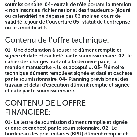
CONDITIONS D'ELIGIBILITE POUR
soumissionnaire. 04- extrait de rôle portant la mention
« non inscrit au fichier national des fraudeurs » (épuré
PARTICIPER A L'APPEL D'OFFRE
ou calendriér) ne dépasse pas 03 mois en cours de
validité le jour de l'ouverture 05- statut de l'entreprise
LOT N02 :
Panneaux d'information Et Panneaux
ou les modificatifs
Directionnels Courants Faibles+VRD. PARTIE 02
Travaux de Bâtiments activité principale De Catégorie
Contenu de l'offre technique:
Supérieure Ou Egale à (03)
Tout soumissionnaire doit avoir réalisé au moins un
01- Une déclaration à souscrire dûment remplie et
(01) projet dans le domaine batiment d'un Montant
signée et daté et cacheté par le soumissionnaire. 02- le
supérieur ou égal à 12 000 000.00 DA durant dix
cahier des charges portant à la dernière page, la
dernière les années (2015-2024) justifié par une
mention manuscrite « lu et accepté ». 03- Mémoire
attestation de bonne exécution délivrées par le maitre
technique dûment remplie et signée et daté et cacheté
d'ouvrage publics
par le soumissionnaire. 04- Planning prévisionnel des
LOT N°03 Logements d'astreinte Travaux de bâtiments
travaux et délai d’exécution dûment remplie et signée
activité principale De Catégorie Supérieure Ou Egale à
et daté par le soumissionnaire.
(02)
Tout soumissionnaire doit avoir réalisé au moins un
CONTENU DE L'OFFRE
(01) projet dans le domaine batiment d'un Montant
FINANCIERE:
supérieur ou égal à 3 000 000.00 DA durant dix
dernière les années (2015-2024) justifié par une
01- La lettre de soumission dûment remplie et signée
attestation de bonne exécution délivrées par le maitre
et daté et cacheté par le soumissionnaire. 02- Le
d'ouvrage publics
bordereau des prix unitaires (BPU) dûment remplie et