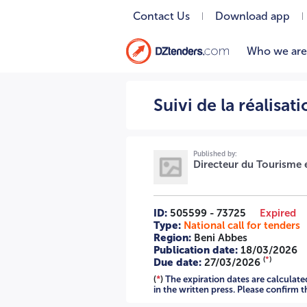
Contact Us
Download app
Who we are
Suivi de la réalisation d'une direction en 02 lots 02/2026 
Suivi de la réalisat
Published by:
Directeur du Tourisme e
ID:
505599 - 73725
Expired
Type:
National call for tenders
Region:
Beni Abbes
Publication date:
18/03/2026
(
*
)
Due date:
27/03/2026
(
*
)
The expiration dates are calculate
in the written press. Please confirm 