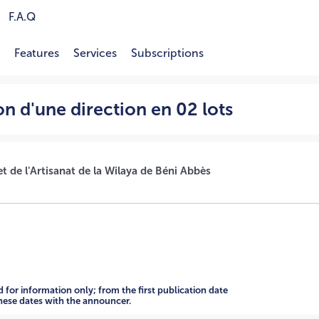
F.A.Q
Features
Services
Subscriptions
2616009606 A -=-=-=-
ion d'une direction en 02 lots
t de l'Artisanat de la Wilaya de Béni Abbès
d for information only; from the first publication date
these dates with the announcer.