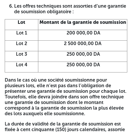
morale ou physique de droit algérien ayant une expérience
Les offres techniques sont assorties d’une garantie
minimale de trois (03) années dans le domaine de
de soumission obligatoire :
l’informatique, notamment dans la fourniture de matériels
et de logiciels informatiques, et ayant exécuté au moins un
Lot
Montant de la garantie de soumission
Contrat similaire validé par des attestations de bonne fin
d’exécution et disposant d’agréments ou d’attestations de
Lot 1
200 000,00 DA
partenariat délivrés par le constructeur des équipements.
Lot 2
2 500 000,00 DA
Le Dossier d’Appel d’Offres peut être retiré à l’adresse :
Lot 3
250 000,00 DA
SONATRACH, Activité Exploration - Production, Division
Forage
Lot 4
250 000,00 DA
Cellule de Passation des Marchés (CPM), Bureau N° 015
Dans le cas où une société soumissionne pour
10, Rue du Sahara Hydra, Alger
plusieurs lots, elle n’est pas dans l’obligation de
présenter une garantie de soumission pour chaque lot.
Ou demandé via la messagerie électronique
:
Toutefois, elle devra joindre dans son offre technique
forit@sonatrach.dz
, au plus tard trente-cinq (35) jours
une garantie de soumission dont le montant
calendaires à compter de la date de parution du présent
correspond à la garantie de soumission la plus élevée
avis sur le BAOSEM (jour de parution inclus) à 15h00, par
des lots auxquels elle soumissionne.
tout candidat intéressé, contre paiement d’un montant
non remboursable de dix mille Dinars Algériens (10 000,00
La durée de validité de la garantie de soumission est
DA). Le paiement sera effectué par virement au compte
fixée à cent cinquante (150) jours calendaires, assortie