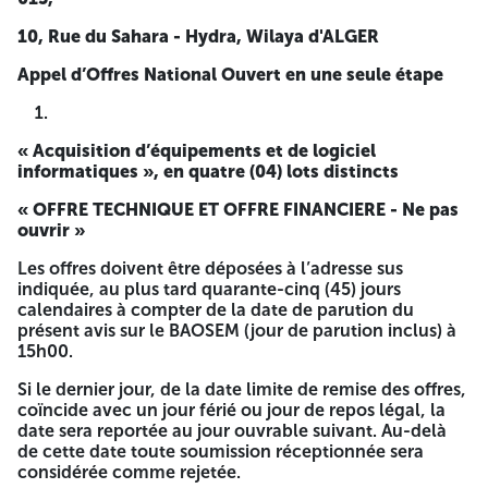
023.48.95.95/48.96.96 Poste : 5416
10, Rue du Sahara - Hydra, Wilaya d'ALGER
Fax : 023.48.96.58
Appel d’Offres National Ouvert en une seule étape
AVIS D’APPEL D’OFFRES NATIONAL OUVERT
N° 01/SH-EP-FOR-INF/2026
« Acquisition d’équipements et de logiciel
Processus en une (01) seule étape
informatiques », en quatre (04) lots distincts
SONATRACH Spa, Activité Exploration – Production,
« OFFRE TECHNIQUE
ET OFFRE FINANCIERE - Ne pas
Division Forage, sise au 10, rue du Sahara Hydra – Alger,
ouvrir »
lance un avis d’Appel d’Offres National Ouvert en une (01)
seule étape, pour
Les offres doivent être déposées à l’adresse sus
indiquée, au plus tard quarante-cinq (45) jours
Acquisition d’équipements et de logiciel
calendaires à compter de la date de parution du
informatiques », en quatre (04) lots distincts
présent avis sur le BAOSEM (jour de parution inclus) à
15h00.
Lot 1 : Serveur, parefeu et switchs
Lot 2 : Stations de travail, micro-ordinateurs et
Si le dernier jour, de la date limite de remise des offres,
tablettes
coïncide avec un jour férié ou jour de repos légal, la
Lot 3 : Imprimantes, Scanners et Vidéoprojecteurs
date sera reportée au jour ouvrable suivant. Au-delà
Lot 4 : Onduleurs, visioconférence et points d’accès
de cette date toute soumission réceptionnée sera
considérée comme rejetée.
Le présent Appel d’Offres s’adresse à toute personne