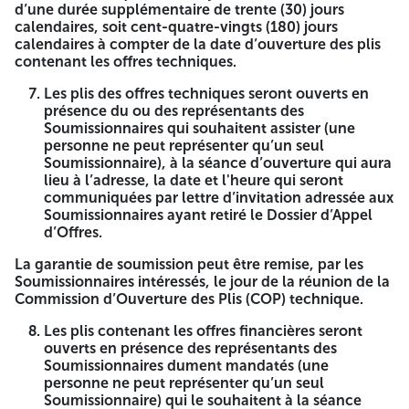
bancaire SONATRACH/Division Forage ouvert auprès de la
d’une durée supplémentaire de trente (30) jours
B.E.A agence Djenane El-Malik site SONATRACH – Hydra –
calendaires, soit cent-quatre-vingts (180) jours
Alger, sous le RIB N° 002 00005 0503264121 68.
calendaires à compter de la date d’ouverture des plis
contenant les offres techniques.
Les justificatifs de versements relatifs au retrait du
DAO (Avis bancaires ou Bordereau de versement
Les plis des offres techniques seront ouverts en
espèces) doivent obligatoirement être établis au nom
présence du ou des représentants des
du Soumissionnaire.
Soumissionnaires qui souhaitent assister (une
personne ne peut représenter qu’un seul
Le soumissionnaire devra également joindre, avec le
Soumissionnaire), à la séance d’ouverture qui aura
justificatif de paiement, une copie de son registre de
lieu à l’adresse, la date et l'heure qui seront
commerce ainsi que ses informations afin de pouvoir
communiquées par lettre d’invitation adressée aux
retirer le Dossier d’Appel d’Offres.
Soumissionnaires ayant retiré le Dossier d’Appel
d’Offres.
Le mode de soumission en une seule (01) étape
s’applique au présent Appel d’Offres.
La garantie de soumission peut être remise, par les
Au titre du présent Appel d’Offres, les offres
Soumissionnaires intéressés, le jour de la réunion de la
techniques, sans aucune indication de prix et les offres
Commission d’Ouverture des Plis (COP) technique.
financières doivent être remises simultanément dans
deux plis intérieurs cachetés séparés, placés dans un
Les plis contenant les offres financières seront
seul pli anonyme scellé et portant la mention
ouverts en présence des représentants des
suivante :
Soumissionnaires dument mandatés (une
4514
4514
personne ne peut représenter qu’un seul
SONATRACH SpA – Activité Exploration - Production –
Soumissionnaire) qui le souhaitent à la séance
Division Forage