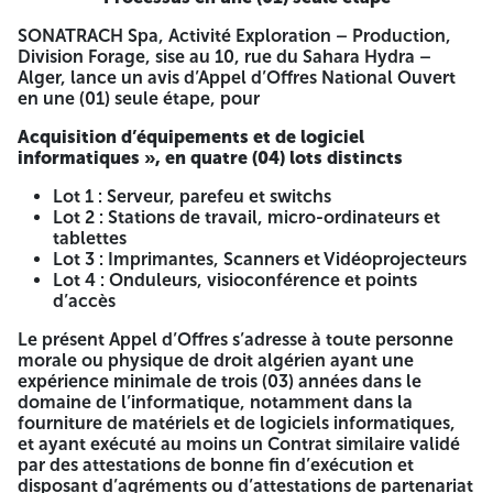
registre de commerce ainsi que ses informations afin de
SONATRACH Spa, Activité Exploration – Production,
pouvoir retirer le Dossier d’Appel d’Offres. Le mode de
Division Forage, sise au 10, rue du Sahara Hydra –
soumission en une seule (01) étape s’applique au présent
Alger, lance un avis d’Appel d’Offres National Ouvert
Appel d’Offres. Au titre du présent Appel d’Offres, les offres
en une (01) seule étape, pour
techniques, sans aucune indication de prix et les offres
financières doivent être remises simultanément dans deux
Acquisition d’équipements et de logiciel
plis intérieurs cachetés séparés, placés dans un seul pli
informatiques », en quatre (04) lots distincts
anonyme scellé et portant la mention suivante :
SONATRACH SpA – Activité Exploration - Production –
Lot 1 : Serveur, parefeu et switchs
Division Forage Cellule de Passation des Marchés (CPM),
Lot 2 : Stations de travail, micro-ordinateurs et
Bureau n° 015, 10, Rue du Sahara - Hydra, Wilaya d'ALGER
tablettes
Appel d’Offres National Ouvert en une seule étape
Lot 3 : Imprimantes, Scanners et Vidéoprojecteurs
« Acquisition d’équipements et de logiciel informatiques »,
Lot 4 : Onduleurs, visioconférence et points
en quatre (04) lots distincts « OFFRE TECHNIQUE ET OFFRE
d’accès
FINANCIERE - Ne pas ouvrir » Les offres doivent être
déposées à l’adresse sus indiquée, au plus tard quarante-
Le présent Appel d’Offres s’adresse à toute personne
cinq (45) jours calendaires à compter de la date de
morale ou physique de droit algérien ayant une
parution du présent avis sur le BAOSEM (jour de parution
expérience minimale de trois (03) années dans le
inclus) à 15h00. Si le dernier jour, de la date limite de
domaine de l’informatique, notamment dans la
remise des offres, coïncide avec un jour férié ou jour de
fourniture de matériels et de logiciels informatiques,
repos légal, la date sera reportée au jour ouvrable suivant.
et ayant exécuté au moins un Contrat similaire validé
Au-delà de cette date toute soumission réceptionnée sera
par des attestations de bonne fin d’exécution et
considérée comme rejetée. Les offres techniques sont
disposant d’agréments ou d’attestations de partenariat