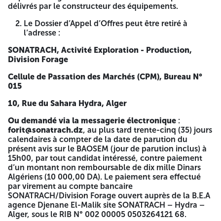
assorties d’une garantie de soumission obligatoire : Lot
délivrés par le constructeur des équipements.
Montant de la garantie de soumission Lot 1 200 000,00 DA
Lot 2 2 500 000,00 DA Lot 3 250 000,00 DA Lot 4
Le Dossier d’Appel d’Offres peut être retiré à
250 000,00 DA Dans le cas où une société soumissionne
l’adresse :
pour plusieurs lots, elle n’est pas dans l’obligation de
présenter une garantie de soumission pour chaque lot.
SONATRACH, Activité Exploration - Production,
Toutefois, elle devra joindre dans son offre technique une
Division Forage
garantie de soumission dont le montant correspond à la
garantie de soumission la plus élevée des lots auxquels elle
Cellule de Passation des Marchés (CPM), Bureau N°
soumissionne. La durée de validité de la garantie de
015
soumission est fixée à cent cinquante (150) jours
10, Rue du Sahara Hydra, Alger
calendaires, assortie d’une durée supplémentaire de trente
(30) jours calendaires, soit cent-quatre-vingts (180) jours
Ou demandé via la messagerie électronique
:
calendaires à compter de la date d’ouverture des plis
forit@sonatrach.dz
, au plus tard trente-cinq (35) jours
contenant les offres techniques. Les plis des offres
calendaires à compter de la date de parution du
techniques seront ouverts en présence du ou des
présent avis sur le BAOSEM (jour de parution inclus) à
représentants des Soumissionnaires qui souhaitent assister
15h00, par tout candidat intéressé, contre paiement
(une personne ne peut représenter qu’un seul
d’un montant non remboursable de dix mille Dinars
Soumissionnaire), à la séance d’ouverture qui aura lieu à
Algériens (10 000,00 DA). Le paiement sera effectué
l’adresse, la date et l'heure qui seront communiquées par
par virement au compte bancaire
lettre d’invitation adressée aux Soumissionnaires ayant
SONATRACH/Division Forage ouvert auprès de la B.E.A
retiré le Dossier d’Appel d’Offres. La garantie de soumission
agence Djenane El-Malik site SONATRACH – Hydra –
peut être remise, par les Soumissionnaires intéressés, le
Alger, sous le RIB N° 002 00005 0503264121 68.
jour de la réunion de la Commission d’Ouverture des Plis