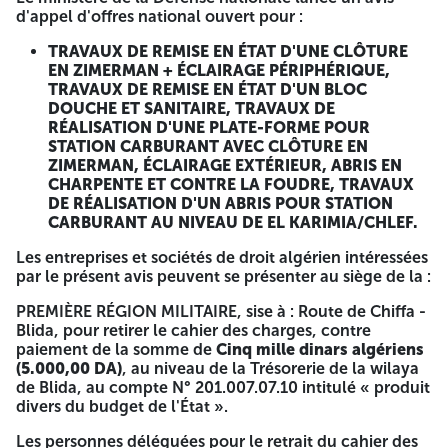
d'ouverture des plis est fixée dans le cahier des charges.
d'appel d'offres national ouvert pour :
Les soumissionnaires resteront engagés par leurs offres
pendant une durée de 120 jours, égale à celle de la
TRAVAUX DE REMISE EN ÉTAT D'UNE CLÔTURE
préparation des offres fixée dans le cahier des charges. El
EN ZIMERMAN + ÉCLAIRAGE PÉRIPHÉRIQUE,
Moudjahid Pub ANEP 2616009304 du 17/03/2026 A -=-=-=-
TRAVAUX DE REMISE EN ÉTAT D'UN BLOC
DOUCHE ET SANITAIRE, TRAVAUX DE
RÉPUBLIQUE ALGÉRIENNE
RÉALISATION D'UNE PLATE-FORME POUR
STATION CARBURANT AVEC CLÔTURE EN
DÉMOCRATIQUE ET POPULAIRE
ZIMERMAN, ÉCLAIRAGE EXTÉRIEUR, ABRIS EN
CHARPENTE ET CONTRE LA FOUDRE, TRAVAUX
MINISTÈRE DE LA DÉFENSE
DE RÉALISATION D'UN ABRIS POUR STATION
NATIONALE
CARBURANT AU NIVEAU DE EL KARIMIA/CHLEF.
Les entreprises et sociétés de droit algérien intéressées
PREMIÈRE RÉGION MILITAIRE
par le présent avis peuvent se présenter au siège de la :
CHAHID AHMED BOUGARA
PREMIÈRE RÉGION MILITAIRE, sise à : Route de Chiffa -
Blida, pour retirer le cahier des charges, contre
AVIS D'APPEL D'OFFRES
paiement de la somme de
Cinq mille dinars algériens
NATIONAL OUVERT
(5.000,00 DA)
, au niveau de la Trésorerie de la wilaya
de Blida, au compte N° 201.007.07.10 intitulé « produit
N° 23/2026/A1
divers du budget de l'État ».
Les personnes déléguées pour le retrait du cahier des
Le ministère de la Défense nationale lance un avis d'appel