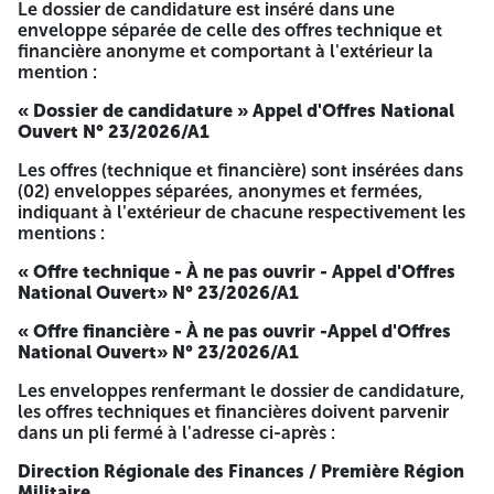
Le dossier de candidature est inséré dans une
enveloppe séparée de celle des offres technique et
Une copie d'une pièce d'identité en cours de validité ;
financière anonyme et comportant à l'extérieur la
Une lettre d'accréditation délivrée par le candidat à la
mention :
soumission ;
Une copie du registre du commerce de la société avec
« Dossier de candidature » Appel d'Offres National
code électronique ;
Ouvert N° 23/2026/A1
Une copie du certificat de qualification et de
classification ;
Les offres (technique et financière) sont insérées dans
Une copie originale du bon de versement de la somme
(02) enveloppes séparées, anonymes et fermées,
citée-ci-dessus ;
indiquant à l'extérieur de chacune respectivement les
mentions :
Les offres comprenant les pièces et documents exigés dans
le cahier des charges devront être scindées en trois (03)
« Offre technique - À ne pas ouvrir - Appel d'Offres
parties :
National Ouvert» N° 23/2026/A1
1- Un (01) dossier de candidature comprenant les
« Offre financière - À ne pas ouvrir -Appel d'Offres
documents requis dans le cahier des charges ; 2- Une offre
National Ouvert» N° 23/2026/A1
technique comprenant les documents requis par le cahier
des charges ; 3- Une offre financière comprenant les
Les enveloppes renfermant le dossier de candidature,
documents requis par le cahier des charges.
les offres techniques et financières doivent parvenir
dans un pli fermé à l'adresse ci-après :
Le dossier de candidature est inséré dans une enveloppe
séparée de celle des offres technique et financière
Direction Régionale des Finances / Première Région
anonyme et comportant à l'extérieur la mention :
Militaire