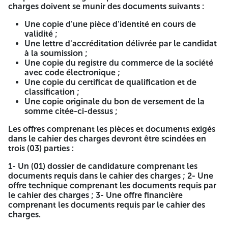
charges doivent se munir des documents suivants :
d'offres national ouvert pour :
Une copie d'une pièce d'identité en cours de
TRAVAUX DE REMISE EN ÉTAT D'UNE CLÔTURE EN
validité ;
ZIMERMAN + ÉCLAIRAGE PÉRIPHÉRIQUE, TRAVAUX
Une lettre d'accréditation délivrée par le candidat
DE REMISE EN ÉTAT D'UN BLOC DOUCHE ET
à la soumission ;
SANITAIRE, TRAVAUX DE RÉALISATION D'UNE PLATE-
Une copie du registre du commerce de la société
FORME POUR STATION CARBURANT AVEC CLÔTURE
avec code électronique ;
EN ZIMERMAN, ÉCLAIRAGE EXTÉRIEUR, ABRIS EN
Une copie du certificat de qualification et de
CHARPENTE ET CONTRE LA FOUDRE, TRAVAUX DE
classification ;
RÉALISATION D'UN ABRIS POUR STATION
Une copie originale du bon de versement de la
CARBURANT AU NIVEAU DE EL KARIMIA/CHLEF.
somme citée-ci-dessus ;
Les entreprises et sociétés de droit algérien intéressées par
Les offres comprenant les pièces et documents exigés
le présent avis peuvent se présenter au siège de la :
dans le cahier des charges devront être scindées en
trois (03) parties :
PREMIÈRE RÉGION MILITAIRE, sise à : Route de Chiffa -
Blida, pour retirer le cahier des charges, contre paiement
1- Un (01) dossier de candidature comprenant les
de la somme de
Cinq mille dinars algériens (5.000,00 DA)
,
documents requis dans le cahier des charges ; 2- Une
au niveau de la Trésorerie de la wilaya de Blida, au compte
offre technique comprenant les documents requis par
N° 201.007.07.10 intitulé « produit divers du budget de
le cahier des charges ; 3- Une offre financière
l'État ».
comprenant les documents requis par le cahier des
charges.
Les personnes déléguées pour le retrait du cahier des
charges doivent se munir des documents suivants :