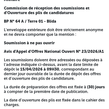
« Dossier de candidature » Appel d'Offres National
Commission de réception des soumissions et
Ouvert N° 23/2026/A1
d'Ouverture des plis de candidatures
Les offres (technique et financière) sont insérées dans (02)
BP N° 64 A / Terre 01 - Blida
enveloppes séparées, anonymes et fermées, indiquant à
l'extérieur de chacune respectivement les mentions :
L'enveloppe extérieure doit être strictement anonyme
et ne devra comporter que la mention :
« Offre technique - À ne pas ouvrir - Appel d'Offres
National Ouvert» N° 23/2026/A1
Soumission à ne pas ouvrir
« Offre financière - À ne pas ouvrir -Appel d'Offres
Avis d'Appel d'Offres National Ouvert N° 23/2026/A1
National Ouvert» N° 23/2026/A1
Les soumissions doivent être adressées ou déposées à
Les enveloppes renfermant le dossier de candidature, les
l'adresse indiquée ci-dessus, avant la date limite de
offres techniques et financières doivent parvenir dans un
dépôt le
15/04/2026 à 09H30
, correspondant au
pli fermé à l'adresse ci-après :
dernier jour ouvrable de la durée de dépôt des offres
et d'ouverture des plis de candidature.
Direction Régionale des Finances / Première Région
Militaire
La durée de préparation des offres est fixée à
(30) jours
à compter de la première date de publication.
Commission de réception des soumissions et
d'Ouverture des plis de candidatures
La date d'ouverture des plis est fixée dans le cahier des
charges.
BP N° 64 A / Terre 01 - Blida