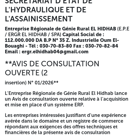
SECRETARIAT D'ETAT DE
Général ANEP / 2625100167 FN° 004 L'Est Républicain
L'HYDRAULIQUE ET DE
7929 - 11/03/2026 A -=-=-=-
L'ASSAINISSEMENT
MINISTERE DE L'AMENAGEMENT
Entreprise Régionale de Génie Rural EL HIDHAB
(E.P.E
DU TERRITOIRE ET DE
/ ERGR EL HIDHAB / SPA)
Capital Social de :
112.000.000 DA
B.P N° 35 Z. Industrielle Oum El-
L'URBANISME
Bouaghi - Tél : 030-70-83-80 Fax : 030-70-82-84
Email : ergr.elhidhab04@gmail.com
SECRETARIAT D'ETAT DE
**AVIS DE CONSULTATION
L'HYDRAULIQUE ET DE
OUVERTE (2
L'ASSAINISSEMENT
insertlon) N° 01/2026**
Entreprise Régionale de Génie Rural EL HIDHAB
(E.P.E /
ERGR EL HIDHAB / SPA)
Capital Social de : 112.000.000 DA
L'Entreprise Régionale de Génie Rural El Hidhab lance
B.P N° 35 Z. Industrielle Oum El-Bouaghi - Tél : 030-70-
un Avis de consultation ouverte relative à l'acquisition
83-80 Fax : 030-70-82-84 Email :
et mise en place d'un système ERP.
ergr.elhidhab04@gmail.com
Les entreprises intéressées justifiant d'une expérience
**AVIS DE CONSULTATION OUVERTE
avérée dans le domaine et un registre de commerce
(2
répondant aux exigences des offres techniques et
financières de la présente avis de consultation