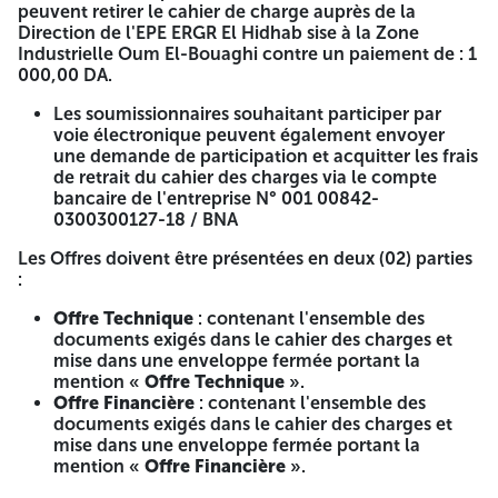
insertlon) N° 01/2026**
peuvent retirer le cahier de charge auprès de la
Direction de l'EPE ERGR El Hidhab sise à la Zone
L'Entreprise Régionale de Génie Rural El Hidhab lance un
Industrielle Oum El-Bouaghi contre un paiement de : 1
Avis de consultation ouverte relative à l'acquisition et mise
000,00 DA.
en place d'un système ERP.
Les soumissionnaires souhaitant participer par
Les entreprises intéressées justifiant d'une expérience
voie électronique peuvent également envoyer
avérée dans le domaine et un registre de commerce
une demande de participation et acquitter les frais
répondant aux exigences des offres techniques et
de retrait du cahier des charges via le compte
financières de la présente avis de consultation peuvent
bancaire de l'entreprise N° 001 00842-
retirer le cahier de charge auprès de la Direction de l'EPE
0300300127-18 / BNA
ERGR El Hidhab sise à la Zone Industrielle Oum El-Bouaghi
contre un paiement de : 1 000,00 DA.
Les Offres doivent être présentées en deux (02) parties
:
Les soumissionnaires souhaitant participer par voie
électronique peuvent également envoyer une
Offre Technique
: contenant l'ensemble des
demande de participation et acquitter les frais de
documents exigés dans le cahier des charges et
retrait du cahier des charges via le compte bancaire de
mise dans une enveloppe fermée portant la
l'entreprise N° 001 00842-0300300127-18 / BNA
mention «
Offre Technique
».
Offre Financière
: contenant l'ensemble des
Les Offres doivent être présentées en deux (02) parties :
documents exigés dans le cahier des charges et
mise dans une enveloppe fermée portant la
Offre Technique
: contenant l'ensemble des
mention «
Offre Financière
».
documents exigés dans le cahier des charges et mise