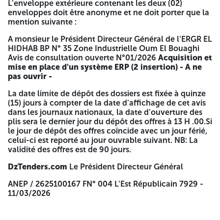
dans une enveloppe fermée portant la mention «
L'enveloppe extérieure contenant les deux (02)
Offre Technique
».
enveloppes doit être anonyme et ne doit porter que la
Offre Financière
: contenant l'ensemble des
mention suivante :
documents exigés dans le cahier des charges et mise
A monsieur le Président Directeur Général de l'ERGR EL
dans une enveloppe fermée portant la mention «
HIDHAB BP N° 35 Zone Industrielle Oum El Bouaghi
Offre Financière
».
Avis de consultation ouverte N°01/2026
Acquisition et
L'enveloppe extérieure contenant les deux (02) enveloppes
mise en place d'un système ERP (2 insertion)
- A ne
doit être anonyme et ne doit porter que la mention
pas ouvrir -
suivante :
La date limite de dépôt des dossiers est fixée à quinze
A monsieur le Président Directeur Général de l'ERGR EL
(15) jours à compter de la date d'affichage de cet avis
HIDHAB BP N° 35 Zone Industrielle Oum El Bouaghi Avis de
dans les journaux nationaux, la date d'ouverture des
consultation ouverte N°01/2026
Acquisition et mise en
plis sera le dernier jour du dépôt des offres à 13 H .00.Si
place d'un système ERP (2 insertion)
- A ne pas ouvrir -
le jour de dépôt des offres coïncide avec un jour férié,
celui-ci est reporté au jour ouvrable suivant. NB: La
La date limite de dépôt des dossiers est fixée à quinze (15)
validité des offres est de 90 jours.
jours à compter de la date d'affichage de cet avis dans les
journaux nationaux, la date d'ouverture des plis sera le
DzTenders.com
Le Président Directeur Général
dernier jour du dépôt des offres à 13 H .00.Si le jour de
dépôt des offres coïncide avec un jour férié, celui-ci est
ANEP / 2625100167 FN° 004 L'Est Républicain 7929 -
reporté au jour ouvrable suivant. NB: La validité des offres
11/03/2026
est de 90 jours.
DzTenders.com
Le Président Directeur Général