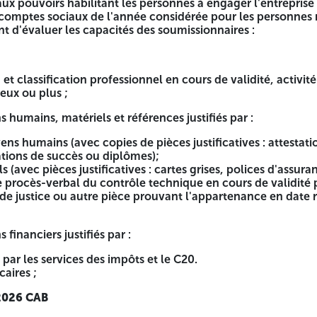
ux pouvoirs habilitant les personnes à engager l'entreprise 
 cartes grises, polices d'assurance en cours de validité pour
 comptes sociaux de l'année considérée pour les personnes 
tures d'achats ou PV d'huissier de justice ou autre pièce pr
 d'évaluer les capacités des soumissionnaires :
n et classification professionnel en cours de validité, activi
 le C20.
deux ou plus ;
humains, matériels et références justifiés par :
ns humains (avec copies de pièces justificatives : attestati
tations de succès ou diplômes);
 (avec pièces justificatives : cartes grises, polices d'assur
ée et cachetée par le soumissionnaire par lot (modèle anne
le procès-verbal du contrôle technique en cours de validité 
vants (la méthodologie d'exécution des prestations, les moy
 de justice ou autre pièce prouvant l'appartenance en date
 le projet, mesures prises par le soumissionnaire pour resp
prestations, le planning prévisionnel détaillé et adapté aux c
le annexé au cahier des charges);
financiers justifiés par :
age, la mention manuscrite (écrite à la main) : « lu et acce
n mettant en évidence la rotation en équipe sur chantier 3X
s par les services des impôts et le C20.
aires ;
2026 CAB
 et cachetée par le soumissionnaire par lot (modèle annexé 
igné et cacheté par le soumissionnaire (modèle annexé au c