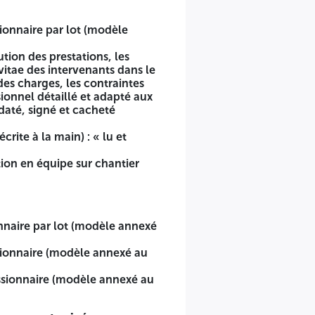
cahier des charges);
ionnaire par lot (modèle
t de l'attributaire du marché.
tion des prestations, les
tualisées (en cours de validité) • Le soumissionnaire doit
itae des intervenants dans le
des charges, les contraintes
sionnel détaillé et adapté aux
 intérieures et intégrées dans une enveloppe extérieure,
 daté, signé et cacheté
par la commission d'ouverture des plis et d'évaluation des
rite à la main) : « lu et
ion en équipe sur chantier
nnaire par lot (modèle annexé
ssionnaire (modèle annexé au
issionnaire (modèle annexé au
t, ayant son siège en face cité ARBAOUI Abdellah (Dubai) -