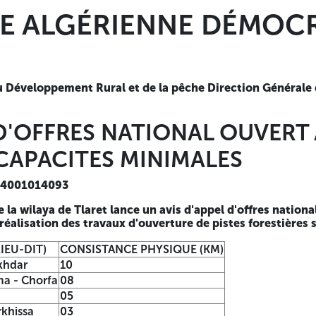
NNE DÉMOCRATIQUE ET
E ALGÉRIENNE DÉMOCR
 la pêche
Direction Générale des Forêts
Conservation des 
TIONAL OUVERT AVEC EXIGEN
du Développement Rural et de la pêche
Direction Générale 
 D'OFFRES NATIONAL OUVERT
 avis d'appel d'offres national ouvert avec exigence de ca
CAPACITES MINIMALES
SIQUE (KM)
014001014093
 la wilaya de Tlaret lance un avis d'appel d'offres nation
réalisation des travaux d'ouverture de pistes forestières 
gence de capacités minimales est destiné aux entreprises q
IEU-DIT)
CONSISTANCE PHYSIQUE (KM)
ffaires moyen durant les trois (03) dernières années égal o
khdar
10
t n° 03, à 2 000 000,00 DA pour le lot n° 04, justifiés par 
a - Chorfa
08
05
ou plusieurs lots et ne peuvent être retenu que pour un s
rkhissa
03