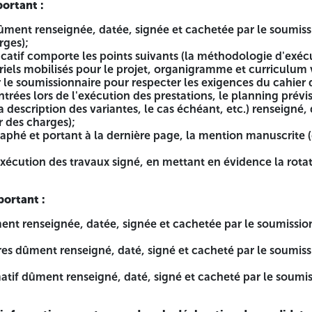
ortant :
, signé et cacheté par le soumissionnaire (modèle annexé au 
dûment renseignée, datée, signée et cachetée par le soumiss
 la déclaration de candidatures seront exigées uniquemen
rges);
catif comporte les points suivants (la méthodologie d'exécu
on. • Toutes les copies des pièces présentées doivent être ac
els mobilisés pour le projet, organigramme et curriculum v
elon la configuration des trois (03) offres.
r le soumissionnaire pour respecter les exigences du cahier 
ntrées lors de l'exécution des prestations, le planning prévi
inancière seront fermées séparément dans trois enveloppes
a description des variantes, le cas échéant, etc.) renseigné,
'offres, l'objet du projet et la mention « A n'ouvrir que 
 des charges);
aphé et portant à la dernière page, la mention manuscrite (éc
t d'évaluation des offres »
xécution des travaux signé, en mettant en évidence la rotat
t
apacités minimales
ortant :
ent renseignée, datée, signée et cachetée par le soumissio
ires dûment renseigné, daté, signé et cacheté par le soumi
imatif dûment renseigné, daté, signé et cacheté par le soum
tariat de la conservation des forêts de la wilaya de Tlare