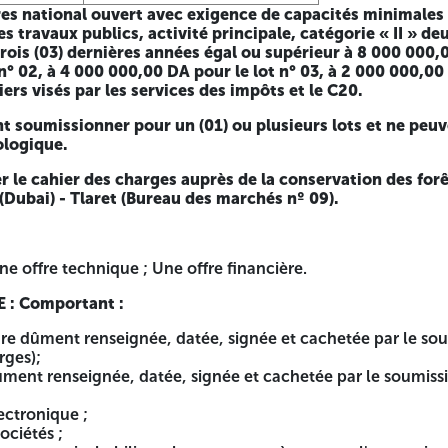
fres national ouvert avec exigence de capacités minimales
s de la conservation des forêts de la wilaya de Tlaret en 
s travaux publics, activité principale, catégorie « II » deu
rois (03) dernières années égal ou supérieur à 8 000 000,0
° 02, à 4 000 000,00 DA pour le lot n° 03, à 2 000 000,00 
ciers visés par les services des impôts et le C20.
 financière.
 soumissionner pour un (01) ou plusieurs lots et ne peuv
ologique.
r le cahier des charges auprès de la conservation des forê
signée et cachetée par le soumissionnaire par lot (modèle 
Dubai) - Tlaret (Bureau des marchés nº 09).
ée et cachetée par le soumissionnaire (modèle annexé au ca
sonnes à engager l'entreprise ;
ne offre technique ; Une offre financière.
onsidérée pour les personnes morales ;
soumissionnaires :
: Comportant :
re dûment renseignée, datée, signée et cachetée par le sou
rges);
el en cours de validité, activité principale en Travaux Publics
ûment renseignée, datée, signée et cachetée par le soumis
es justifiés par :
ctronique ;
ociétés ;
ces justificatives : attestation délivrée par la CNAS en cou