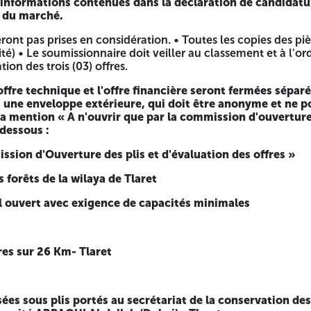
 informations contenues dans la déclaration de candidatu
e du marché.
compter à partir de la date de la première parution de l'a
n des offres coïncide avec un jour férié ou un jour de repo
ront pas prises en considération. • Toutes les copies des pi
dité) • Le soumissionnaire doit veiller au classement et à l
on des trois (03) offres.
au dernier jour de la durée de préparation des offres à 14
la durée de préparation des offres à partir de 14h 00, au n
'offre technique et l'offre financière seront fermées sépa
s une enveloppe extérieure, qui doit être anonyme et ne p
urant la période de validité des offres qui correspond à l
t la mention « A n'ouvrir que par la commission d'ouverture
dessous :
ission d'Ouverture des plis et d'évaluation des offres »
 forêts de la wilaya de Tlaret
al ouvert avec exigence de capacités minimales
res sur 26 Km- Tlaret
ées sous plis portés au secrétariat de la conservation des