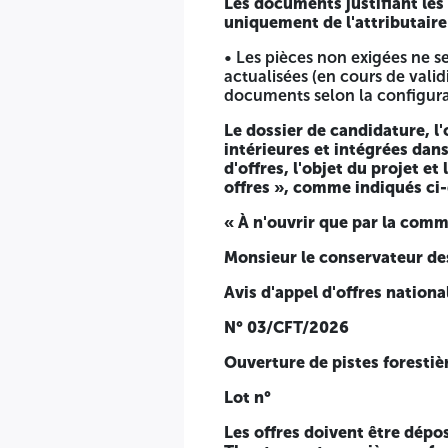
Les documents justifiant les
uniquement de l'attributair
La durée de préparation des offres est fixée à 15 jours à 
électronique. Si le dernier jour de la durée de préparatio
• Les pièces non exigées ne se
jusqu'au jour ouvrable suivant.
actualisées (en cours de vali
documents selon la configurati
La date et heure limite de dépôt des offres correspondent 
financières se fera en séance publique le dernier jour de 
Le dossier de candidature, l
intérieures et intégrées dan
Les soumissionnaires resteront engagés par leurs offres d
d'offres, l'objet du projet e
mois.
offres », comme indiqués ci-
DZlenders.com
« À n'ouvrir que par la comm
La conservation des forêts
Monsieur le conservateur des
Avis d'appel d'offres nation
N° 03/CFT/2026
Ouverture de pistes forestiè
Lot n°
Les offres doivent être dépos