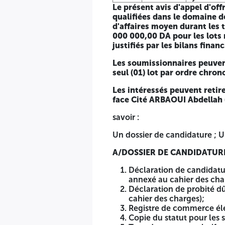
Le présent avis d'appel d'of
Les intéressés peuvent retirer le cahier des charges auprè
qualifiées dans le domaine de
marchés nº 09).
d'affaires moyen durant les t
000 000,00 DA pour les lots n
savoir :
justifiés par les bilans finan
Un dossier de candidature ; Une offre technique ; Une offre
Les soumissionnaires peuvent
seul (01) lot par ordre chron
A/DOSSIER DE CANDIDATURE : Comportant :
Les intéressés peuvent retire
Déclaration de candidature dûment renseignée, datée, 
face Cité ARBAOUI Abdellah (
Déclaration de probité dûment renseignée, datée, sign
Registre de commerce électronique ;
savoir :
Copie du statut pour les sociétés ;
Tous documents relatifs aux pouvoirs habilitant les per
Un dossier de candidature ; U
Attestation de dépôt des comptes sociaux de l'année c
Les documents permettant d'évaluer les capacités des 
A/DOSSIER DE CANDIDATURE 
Capacités professionnelles :
Déclaration de candidatu
annexé au cahier des cha
Certificat de qualification et classification professionn
Déclaration de probité d
cahier des charges);
Capacités techniques : Moyens humains, matériels et référenc
Registre de commerce éle
Copie du statut pour les s
Liste nominative des moyens humains (avec copies de piè