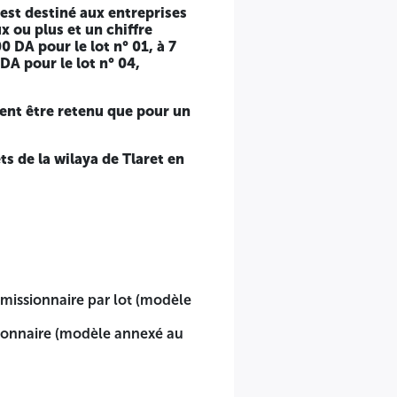
 est destiné aux entreprises
face Cité ARBAOUI Abdellah (Dubai) - Tlaret (Bureau des
x ou plus et un chiffre
0 DA pour le lot n° 01, à 7
DA pour le lot n° 04,
ent être retenu que pour un
ts de la wilaya de Tlaret en
annexé au cahier des charges);
hier des charges);
missionnaire par lot (modèle
 de catégorie (II) deux ou plus ;
sionnaire (modèle annexé au
rs de validité + attestations de succès ou diplômes);