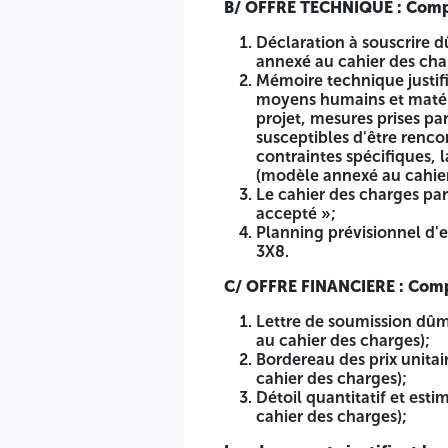
B/ OFFRE TECHNIQUE : Comp
Détoil quantitatif et estimatif dûment renseigné, daté
Déclaration à souscrire 
Les documents justifiant les informations contenues dans
annexé au cahier des cha
Mémoire technique justifi
• Les pièces non exigées ne seront pas prises en considérati
moyens humains et matéri
veiller au classement et à l'ordonnancement des documents s
projet, mesures prises pa
susceptibles d'être renco
Le dossier de candidature, l'offre technique et l'offre f
contraintes spécifiques, l
qui doit être anonyme et ne porter que le numéro d'appel d
(modèle annexé au cahier
offres », comme indiqués ci-dessous :
Le cahier des charges par
« À n'ouvrir que par la commission d'Ouverture des plis e
accepté »;
Planning prévisionnel d'e
Monsieur le conservateur des forêts de la wilaya de Tlare
3X8.
Avis d'appel d'offres national ouvert avec exigence de c
C/ OFFRE FINANCIERE : Comp
N° 03/CFT/2026
Lettre de soumission dûm
au cahier des charges);
Ouverture de pistes forestières sur 26 Km- Tlaret
Bordereau des prix unita
cahier des charges);
Lot n°
Détoil quantitatif et est
cahier des charges);
Les offres doivent être déposées sous plis portés au secré
Tlaret.