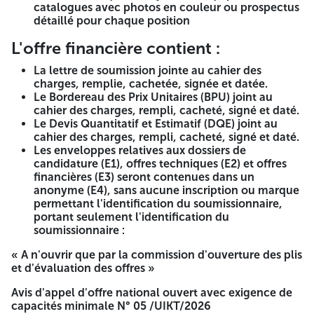
gros ou détail, disposant d'un registre de commerce
catalogues avec photos en couleur ou prospectus
électronique dont les immatriculations sont principales ou
détaillé pour chaque position
secondaires.
L'offre financière contient :
Capacités financières :
Ayant des capacités financières
susceptibles de lui permettre une prise en charge du projet
La lettre de soumission jointe au cahier des
soit un chiffre moyen (CAM) des Trois (03) dernières années
charges, remplie, cachetée, signée et datée.
précédant l'année de lancement de l'appel d'offres défini
Le Bordereau des Prix Unitaires (BPU) joint au
comme suit CAM
cahier des charges, rempli, cacheté, signé et daté.
Le Devis Quantitatif et Estimatif (DQE) joint au
$\\ge$ 1 000 000 DA visées par les services des impôts.
cahier des charges, rempli, cacheté, signé et daté.
Les enveloppes relatives aux dossiers de
Capacités techniques :
Ayant déjà exécuté au moins une
candidature (E1), offres techniques (E2) et offres
opération de même nature à ce projet, justifiée par une
financières (E3) seront contenues dans un
attestation de bonne exécution délivré par le maître
anonyme (E4), sans aucune inscription ou marque
d'ouvrage public
permettant l'identification du soumissionnaire,
portant seulement l'identification du
Les candidats intéressés par le présent avis peuvent retirer
soumissionnaire :
le cahier des charges modificatif auprès de monsieur le
régisseur de l'Université de Tiaret
« A n'ouvrir que par la commission d'ouverture des plis
et d'évaluation des offres »
sis rectorat (3ème étage) en face de la place A.I.N route
d'Alger contre le paiement d'une somme de 2000 DA en
Avis d'appel d'offre national ouvert avec exigence de
espèces.
capacités minimale N° 05 /UIKT/2026