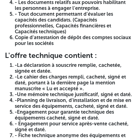
OUVERT AVEC EXIGENCES DES
- Les documents relatifs aux pouvoirs habilitant
les personnes à engager l'entreprise.
CAPACITES MINIMALES
- Tout document permettant d'évaluer les
capacités des candidats. (Capacités
N° :05/UIKT/2026
professionnelles, Capacités financières et
Capacités techniques)
L'Université Ibn Khaldoun de Tiaret lance un avis d'offre
Copie d'attestation de dépôt des comptes sociaux
national ouvert avec exigences des capacités minimales
pour les sociétés
après l'infructuosité de l'opération: « Acquisition
d'équipements pour le FAB LAB au profit de l'Université de
L'offre technique contient :
Tiaret », pour les lots :
-La déclaration à souscrire remplie, cachetée,
Lot N° 01 :
Équipements d'outillage pour conception de
signée et datée.
maquettes et prototypes
-Le cahier des charges rempli, cacheté, signé et
Lot N° 02 :
daté, portant à la dernière page la mention
Équipements pour Conception et
développement électronique
manuscrite « Lu et accepté ».
-Une mémoire technique justificatif, signé et daté.
Le présent avis d'appel d'offres national ouvert avec
-Planning de livraison, d'installation et de mise en
exigence de capacités minimales est destiné à tous les
service des équipements, cacheté, signé et daté.
opérateurs économiques - personnes physiques et
-Engagement pour garantie technique des
morales- qui répondent aux conditions suivantes :
équipements cacheté, signé et daté.
- Engagement pour service après-vente cacheté,
Capacités professionnelles :
Le soumissionnaire doit
signé et daté.
exercer l'activité de Fabricant, Importateur et revendeur en
- Fiche technique anonyme des équipements et