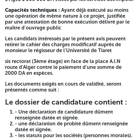
Les offres sont valables durant la période de leur
préparation et y resteront valables pour un délai de cent
Capacités techniques :
Ayant déjà exécuté au moins
onze (111) jours. Compétition / PUB ANEP 2631004399 du
une opération de même nature à ce projet, justifiée
11/03/2026 A -=-=-=-
par une attestation de bonne exécution délivré par le
maître d'ouvrage public
REPUBLIQUE ALGERIENNE
Les candidats intéressés par le présent avis peuvent
DEMOCRATIQUE ET POPULAIRE
retirer le cahier des charges modificatif auprès de
monsieur le régisseur de l'Université de Tiaret
MINISTERE DE L'ENSEIGNEMENT
sis rectorat (3ème étage) en face de la place A.I.N
SUPERIEUR ET DE LA RECHERCHE
route d'Alger contre le paiement d'une somme de
2000 DA en espèces.
SCIENTIFIQUE
Les documents exigés en cours de validité, seront
UNIVERSITE IBN KHALDOUN DE
présentés comme suit :
TIARET
Le dossier de candidature contient :
Site Web:
www.univ-tiaret.dz
- Une déclaration de candidature dûment
renseignée datée et signée.
B. P. 78 TIARET 14000. NIF:
412020000140056
- une déclaration de probité dûment renseignée
AVIS D'APPEL D'OFFRE NATIONAL
datée et signée.
- les statuts pour les sociétés (personnes morales).