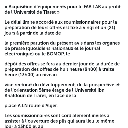
Les documents exigés en cours de validité, seront
« Acquisition d'équipements pour le FAB LAB au profit
présentés comme suit :
de l'Université de Tiaret »
Le dossier de candidature contient :
Le délai limite accordé aux soumissionnaires pour la
préparation de leurs offres est fixé à vingt et un (21)
- Une déclaration de candidature dûment renseignée
jours à partir de la date de
datée et signée.
- une déclaration de probité dûment renseignée datée
la première parution du présent avis dans les organes
et signée.
de presse (quotidiens nationaux et le journal
- les statuts pour les sociétés (personnes morales).
électronique) ou le BOMOP. le
- Les documents relatifs aux pouvoirs habilitant les
personnes à engager l'entreprise.
dépôt des offres se fera au dernier jour de la durée de
- Tout document permettant d'évaluer les capacités
préparation des offres de huit heure (8h00) à treize
des candidats. (Capacités professionnelles, Capacités
heure (13h00) au niveau
financières et Capacités techniques)
Copie d'attestation de dépôt des comptes sociaux
vice rectorat du développement, de la prospective et
pour les sociétés
de l'orientation 5ème étage de l'Université Ibn
Khaldoun de Tiaret, en face de la
L'offre technique contient :
place A.I.N route d'Alger.
-La déclaration à souscrire remplie, cachetée, signée
et datée.
Les soumissionnaires sont cordialement invités à
-Le cahier des charges rempli, cacheté, signé et daté,
assister à l'ouverture des plis qui aura lieu le même
portant à la dernière page la mention manuscrite « Lu
jour à 13h00 et au