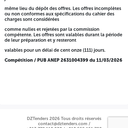
et accepté ».
même lieu du dépôt des offres. Les offres incomplètes
-Une mémoire technique justificatif, signé et daté.
ou non conformes aux spécifications du cahier des
-Planning de livraison, d'installation et de mise en
charges sont considérées
service des équipements, cacheté, signé et daté.
-Engagement pour garantie technique des
comme nulles et rejetées par la commission
équipements cacheté, signé et daté.
compétente. Les offres sont valables durant la période
- Engagement pour service après-vente cacheté, signé
de leur préparation et y resteront
et daté.
- Fiche technique anonyme des équipements et
valables pour un délai de cent onze (111) jours.
catalogues avec photos en couleur ou prospectus
détaillé pour chaque position
Compétition / PUB
ANEP 2631004399 du 11/03/2026
L'offre financière contient :
La lettre de soumission jointe au cahier des charges,
remplie, cachetée, signée et datée.
Le Bordereau des Prix Unitaires (BPU) joint au cahier
des charges, rempli, cacheté, signé et daté.
Le Devis Quantitatif et Estimatif (DQE) joint au cahier
des charges, rempli, cacheté, signé et daté.
Les enveloppes relatives aux dossiers de candidature
(E1), offres techniques (E2) et offres financières (E3)
DZTenders 2026 Tous droits réservés
seront contenues dans un anonyme (E4), sans aucune
contact@dztenders.com /
inscription ou marque permettant l'identification du