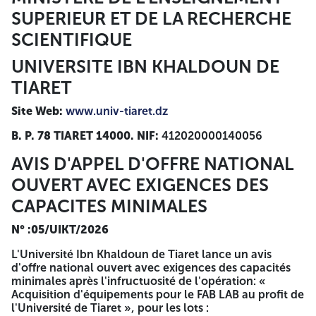
relatifs aux pouvoirs habilitant les personnes à engager
SUPERIEUR ET DE LA RECHERCHE
l'entreprise. - Tout document permettant d'évaluer les
SCIENTIFIQUE
capacités des candidats. (Capacités professionnelles,
Capacités financières et Capacités techniques) Copie
UNIVERSITE IBN KHALDOUN DE
d'attestation de dépôt des comptes sociaux pour les
sociétés L'offre technique contient : -La déclaration à
TIARET
souscrire remplie, cachetée, signée et datée. -Le cahier des
charges rempli, cacheté, signé et daté, portant à la
Site Web:
www.univ-tiaret.dz
dernière page la mention manuscrite « Lu et accepté ». -
Une mémoire technique justificatif, signé et daté. -
B. P. 78 TIARET 14000. NIF:
412020000140056
Planning de livraison, d'installation et de mise en service
des équipements, cacheté, signé et daté. -Engagement
AVIS D'APPEL D'OFFRE NATIONAL
pour garantie technique des équipements cacheté, signé
OUVERT AVEC EXIGENCES DES
et daté. - Engagement pour service après-vente cacheté,
signé et daté. - Fiche technique anonyme des équipements
CAPACITES MINIMALES
et catalogues avec photos en couleur ou prospectus
détaillé pour chaque position L'offre financière contient :
N° :05/UIKT/2026
La lettre de soumission jointe au cahier des charges,
remplie, cachetée, signée et datée. Le Bordereau des Prix
L'Université Ibn Khaldoun de Tiaret lance un avis
Unitaires (BPU) joint au cahier des charges, rempli,
d'offre national ouvert avec exigences des capacités
cacheté, signé et daté. Le Devis Quantitatif et Estimatif
minimales après l'infructuosité de l'opération: «
(DQE) joint au cahier des charges, rempli, cacheté, signé et
Acquisition d'équipements pour le FAB LAB au profit de
daté. Les enveloppes relatives aux dossiers de candidature
l'Université de Tiaret », pour les lots :