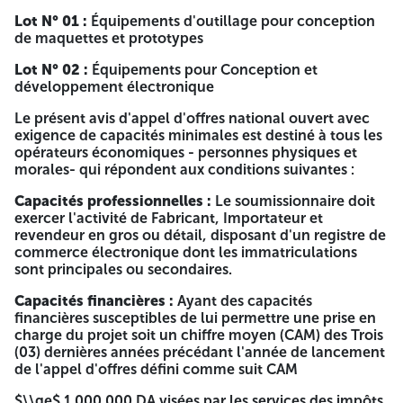
(E1), offres techniques (E2) et offres financières (E3) seront
contenues dans un anonyme (E4), sans aucune inscription
Lot N° 01 :
Équipements d'outillage pour conception
ou marque permettant l'identification du soumissionnaire,
de maquettes et prototypes
portant seulement l'identification du soumissionnaire : « A
Lot N° 02 :
Équipements pour Conception et
n'ouvrir que par la commission d'ouverture des plis et
développement électronique
d'évaluation des offres » Avis d'appel d'offre national
ouvert avec exigence de capacités minimale N° 05
Le présent avis d'appel d'offres national ouvert avec
/UIKT/2026 « Acquisition d'équipements pour le FAB LAB
exigence de capacités minimales est destiné à tous les
au profit de l'Université de Tiaret » Le délai limite accordé
opérateurs économiques - personnes physiques et
aux soumissionnaires pour la préparation de leurs offres est
morales- qui répondent aux conditions suivantes :
fixé à vingt et un (21) jours à partir de la date de la première
parution du présent avis dans les organes de presse
Capacités professionnelles :
Le soumissionnaire doit
(quotidiens nationaux et le journal électronique) ou le
exercer l'activité de Fabricant, Importateur et
BOMOP. le dépôt des offres se fera au dernier jour de la
revendeur en gros ou détail, disposant d'un registre de
durée de préparation des offres de huit heure (8h00) à
commerce électronique dont les immatriculations
treize heure (13h00) au niveau vice rectorat du
sont principales ou secondaires.
développement, de la prospective et de l'orientation 5ème
étage de l'Université Ibn Khaldoun de Tiaret, en face de la
Capacités financières :
Ayant des capacités
place A.I.N route d'Alger. Les soumissionnaires sont
financières susceptibles de lui permettre une prise en
cordialement invités à assister à l'ouverture des plis qui
charge du projet soit un chiffre moyen (CAM) des Trois
aura lieu le même jour à 13h00 et au même lieu du dépôt
(03) dernières années précédant l'année de lancement
des offres. Les offres incomplètes ou non conformes aux
de l'appel d'offres défini comme suit CAM
spécifications du cahier des charges sont considérées
comme nulles et rejetées par la commission compétente.
$\\ge$ 1 000 000 DA visées par les services des impôts.