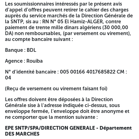
: RN N° 05 El Hamiz-ALGER, contre paiement de trente
Les soumissionnaires intéressés par le présent avis
mille dinars algériens (30 000,00 DA) non remboursables,
d'appel d'offres peuvent retirer le cahier des charges
(par versement ou virement), au compte bancaire suivant :
auprès du service marchés de la Direction Générale de
la SNTP, sis au : RN N° 05 El Hamiz-ALGER, contre
Banque : BDL
paiement de trente mille dinars algériens (30 000,00
DA) non remboursables, (par versement ou virement),
Agence : Rouiba
au compte bancaire suivant :
N° d'identité bancaire : 005 00166 4017685822 CM : 04
Banque : BDL
(Reçu de versement ou virement faisant foi)
Agence : Rouiba
Les offres doivent être déposées à la Direction Générale
N° d'identité bancaire : 005 00166 4017685822 CM :
sise à l'adresse indiquée ci-dessus, sous enveloppe fermée,
04
l'enveloppe doit être anonyme et ne comporter que la
mention suivante :
(Reçu de versement ou virement faisant foi)
EPE SNTP/SPA/DIRECTION GENERALE - Département DES
Les offres doivent être déposées à la Direction
MARCHES
Générale sise à l'adresse indiquée ci-dessus, sous
enveloppe fermée, l'enveloppe doit être anonyme et
SOUMISSION - A NE PAS OUVRIR -
ne comporter que la mention suivante :
Avis d'Appel d'Offres National Restreint
EPE SNTP/SPA/DIRECTION GENERALE - Département
N°06/DP/DG/2026
DES MARCHES