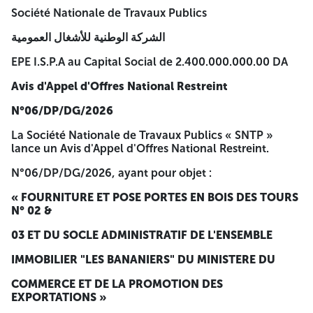
الشركة الوطنية للأشغال العمومية
Société Nationale de Travaux Publics
EPE I.S.P.A au Capital Social de 2.400.000.000.00 DA
الشركة الوطنية للأشغال العمومية
Avis d'Appel d'Offres National Restreint
EPE I.S.P.A au Capital Social de 2.400.000.000.00 DA
N°06/DP/DG/2026
Avis d'Appel d'Offres National Restreint
La Société Nationale de Travaux Publics « SNTP » lance un
N°06/DP/DG/2026
Avis d'Appel d'Offres National Restreint.
La Société Nationale de Travaux Publics « SNTP »
N°06/DP/DG/2026, ayant pour objet :
lance un Avis d'Appel d'Offres National Restreint.
« FOURNITURE ET POSE PORTES EN BOIS DES TOURS N°
N°06/DP/DG/2026, ayant pour objet :
02 &
« FOURNITURE ET POSE PORTES EN BOIS DES TOURS
03 ET DU SOCLE ADMINISTRATIF DE L'ENSEMBLE
N° 02 &
IMMOBILIER "LES BANANIERS" DU MINISTERE DU
03 ET DU SOCLE ADMINISTRATIF DE L'ENSEMBLE
COMMERCE ET DE LA PROMOTION DES EXPORTATIONS »
IMMOBILIER "LES BANANIERS" DU MINISTERE DU
Les soumissionnaires intéressés par le présent avis d'appel
COMMERCE ET DE LA PROMOTION DES
d'offres peuvent retirer le cahier des charges auprès du
EXPORTATIONS »
service marchés de la Direction Générale de la SNTP, sis au