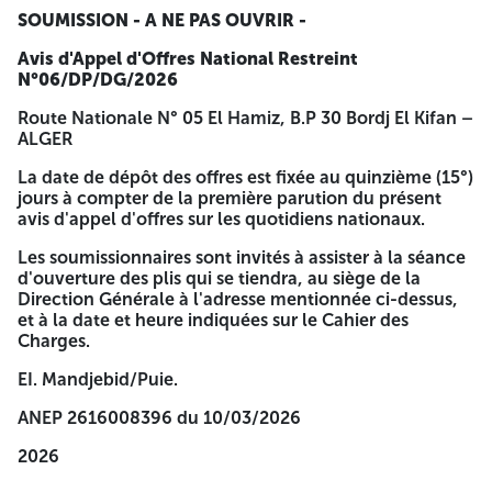
Route Nationale N° 05 El Hamiz, B.P 30 Bordj El Kifan –
SOUMISSION - A NE PAS OUVRIR -
ALGER
Avis d'Appel d'Offres National Restreint
La date de dépôt des offres est fixée au quinzième (15°)
N°06/DP/DG/2026
jours à compter de la première parution du présent avis
d'appel d'offres sur les quotidiens nationaux.
Route Nationale N° 05 El Hamiz, B.P 30 Bordj El Kifan –
ALGER
Les soumissionnaires sont invités à assister à la séance
d'ouverture des plis qui se tiendra, au siège de la Direction
La date de dépôt des offres est fixée au quinzième (15°)
Générale à l'adresse mentionnée ci-dessus, et à la date et
jours à compter de la première parution du présent
heure indiquées sur le Cahier des Charges.
avis d'appel d'offres sur les quotidiens nationaux.
EI. Mandjebid/Puie.
Les soumissionnaires sont invités à assister à la séance
d'ouverture des plis qui se tiendra, au siège de la
ANEP 2616008396 du 10/03/2026
Direction Générale à l'adresse mentionnée ci-dessus,
et à la date et heure indiquées sur le Cahier des
2026
Charges.
EI. Mandjebid/Puie.
ANEP 2616008396 du 10/03/2026
2026