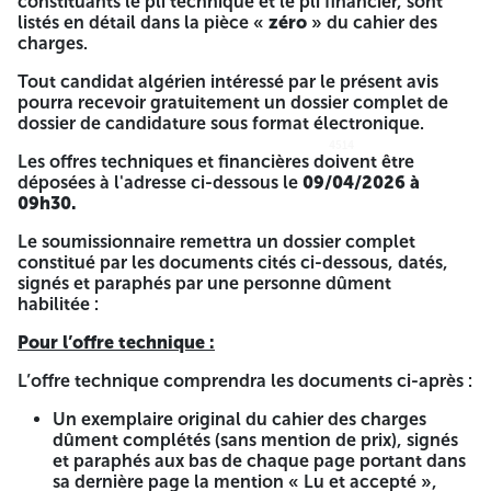
constituants le pli technique et le pli financier, sont
l’ouverture des plis. A -=-=-=-
listés en détail dans la pièce «
zéro
» du cahier des
charges.
Société Algérienne de l’Electricité et du Gaz - Services
Tout candidat algérien intéressé par le présent avis
Direction Centrale Qualifications Achats et Ventes
pourra recevoir gratuitement un dossier complet de
dossier de candidature sous format électronique.
NIF : 000916097918989
4514
4514
Les offres techniques et financières doivent être
AVIS DE CONSULTATION N°10/Cons/DCQAV/2026
déposées à l'adresse ci-dessous le
09/04/2026 à
09h30.
La Société Algérienne de l’Electricité et du Gaz - Services
Spa/ la Direction Centrale Qualification Achats et Ventes
Le soumissionnaire remettra un dossier complet
(Sonelgaz-Services Spa)/(DCQAV), lance un avis de
constitué par les documents cités ci-dessous, datés,
consultation après trois appel d’offres infructueux, pour :
signés et paraphés par une personne dûment
habilitée :
L’ACQUISITION DES SYSTEMES DE THERMO- VISION
INFRAROUGE AVEC PRESTATION DE FORMATION POUR
Pour l’offre technique :
LE COMPTE DE SONELGAZ-DISTRIBUTION
L’offre technique comprendra les documents ci-après :
conformément au détail cité ci-après :
Un exemplaire original du cahier des charges
Nombre
Région de
Quantités
dûment complétés (sans mention de prix), signés
d'agent à
Nombre de session
distribution
(U) /région
et paraphés aux bas de chaque page portant dans
former
sa dernière page la mention « Lu et accepté »,