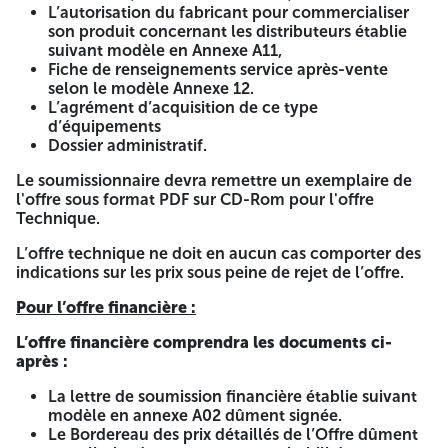
RD Ouragla
36
72
personnes par
L’autorisation du fabricant pour commercialiser
session)
son produit concernant les distributeurs établie
suivant modèle en Annexe A11,
Quantités
Fiche de renseignements service après-vente
149
298
/
Totale /AO
selon le modèle Annexe 12.
L’agrément d’acquisition de ce type
La consultation est destinée aux entreprises ayant au
d’équipements
préalable l’autorisation d’acquisition de ce type
Dossier administratif.
d’équipements.
Le soumissionnaire devra remettre un exemplaire de
La consultation sera réalisée en une seule phase, avec
l'offre sous format PDF sur CD-Rom pour l'offre
remise concomitante séance tenante auprès de la
Technique.
Commission d’Ouverture des Plis (COPU), des plis des
offres techniques
et des plis des
offres financières.
L’offre technique ne doit en aucun cas comporter des
indications sur les prix sous peine de rejet de l’offre.
Les plis des offres techniques devront être distincts de ceux
des offres financières qui seront ouvertes à l’issue de
Pour l’offre financière :
l’évaluation des offres techniques.
L’offre financière comprendra les documents ci-
Les documents techniques et administratifs constituants le
après :
pli technique et le pli financier, sont listés en détail dans la
pièce «
zéro
» du cahier des charges.
La lettre de soumission financière établie suivant
modèle en annexe A02 dûment signée.
Tout candidat algérien intéressé par le présent avis pourra
Le Bordereau des prix détaillés de l’Offre dûment
recevoir gratuitement un dossier complet de dossier de