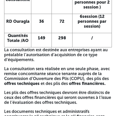
sur CD-Rom pour l'offre Technique. L’offre technique ne
personnes pour 2
doit en aucun cas comporter des indications sur les prix
session )
sous peine de rejet de l’offre. Pour l’offre financière : L’offre
financière comprendra les documents ci-après : La lettre
6session (12
de soumission financière établie suivant modèle en annexe
RD Ouragla
36
72
personnes par
A02 dûment signée. Le Bordereau des prix détaillés de
session)
l’Offre dûment rempli, signé par une personne habilitée et
cacheté sur toutes les pages et toutes les pièces ayant trait
Quantités
149
298
/
aux prix et au montant de l’offre conformément à l’annexe
Totale /AO
B1 de la pièce II. Le calendrier de livraison conformément
La consultation est destinée aux entreprises ayant au
l’annexe B2 de la pièce II. Le projet de contrat (pièce I),
préalable l’autorisation d’acquisition de ce type
dûment complété, paraphé et signé par une personne
d’équipements.
habilitée. La fourniture d’un support magnétique
comportant l’offre technique en format en format EXCEL
La consultation sera réalisée en une seule phase, avec
et PDF sur CD-Rom. Les séances d'ouverture des plis sont
remise concomitante séance tenante auprès de la
publiques et auront lieu à l'adresse citée ci-dessous. Les
Commission d’Ouverture des Plis (COPU), des plis des
soumissionnaires intéressés peuvent obtenir des
offres techniques
et des plis des
offres financières.
informations supplémentaires sur le dossier de la
consultation dans les bureaux de SONELGAZ-Services Spa,
Les plis des offres techniques devront être distincts de
à l’adresse ci - dessous : SONELGAZ-Services. Spa Direction
ceux des offres financières qui seront ouvertes à l’issue
Centrale Qualification, Achats et Ventes (DCQAV) Pavillon
de l’évaluation des offres techniques.
N° 2, Route Nationale N° 38, Gué de Constantine – Alger
Les soumissionnaires resteront engagés par leurs offres
Les documents techniques et administratifs
pendant Cent Vingt (120) jours à compter de la date de