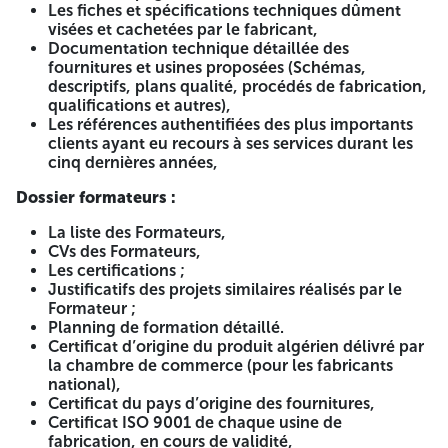
Les fiches et spécifications techniques dûment
2 session (12
visées et cachetées par le fabricant,
RD Oran
12
24
personnes par
Documentation technique détaillée des
session)
fournitures et usines proposées (Schémas,
descriptifs, plans qualité, procédés de fabrication,
4 session (10
qualifications et autres),
RD Blida
20
40
personnes par
Les références authentifiées des plus importants
session)
clients ayant eu recours à ses services durant les
4 session (4session
cinq dernières années,
de 12 personnes et 1
RD Bechar
29
58
Dossier formateurs :
session de 10
personnes )
La liste des Formateurs,
CVs des Formateurs,
3 session (10
Les certifications ;
RD Alger
15
30
personnes par
Justificatifs des projets similaires réalisés par le
session)
Formateur ;
6 session (12
Planning de formation détaillé.
personnes pour 4
Certificat d’origine du produit algérien délivré par
RD
37
74
session et 13
la chambre de commerce (pour les fabricants
constantine
personnes pour 2
national),
session )
Certificat du pays d’origine des fournitures,
Certificat ISO 9001 de chaque usine de
6session (12
fabrication, en cours de validité,