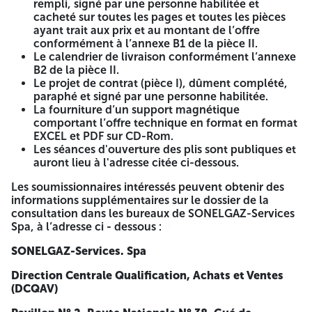
rempli, signé par une personne habilitée et
candidature sous format électronique.
cacheté sur toutes les pages et toutes les pièces
ayant trait aux prix et au montant de l’offre
Les offres techniques et financières doivent être déposées
conformément à l’annexe B1 de la pièce II.
à l'adresse ci-dessous le
09/04/2026 à 09h30.
Le calendrier de livraison conformément l’annexe
B2 de la pièce II.
Le soumissionnaire remettra un dossier complet constitué
Le projet de contrat (pièce I), dûment complété,
par les documents cités ci-dessous, datés, signés et
paraphé et signé par une personne habilitée.
paraphés par une personne dûment habilitée :
La fourniture d’un support magnétique
comportant l’offre technique en format en format
Pour l’offre technique :
EXCEL et PDF sur CD-Rom.
Les séances d'ouverture des plis sont publiques et
L’offre technique comprendra les documents ci-après :
auront lieu à l'adresse citée ci-dessous.
Un exemplaire original du cahier des charges dûment
Les soumissionnaires intéressés peuvent obtenir des
complétés (sans mention de prix), signés et paraphés
informations supplémentaires sur le dossier de la
aux bas de chaque page portant dans sa dernière page
consultation dans les bureaux de SONELGAZ-Services
la mention « Lu et accepté »,
Spa, à l’adresse ci - dessous :
Les fiches et spécifications techniques dûment visées
4514
4514
et cachetées par le fabricant,
SONELGAZ-Services. Spa
Documentation technique détaillée des fournitures et
usines proposées (Schémas, descriptifs, plans qualité,
Direction Centrale Qualification, Achats et Ventes
procédés de fabrication, qualifications et autres),
(DCQAV)
Les références authentifiées des plus importants
clients ayant eu recours à ses services durant les cinq