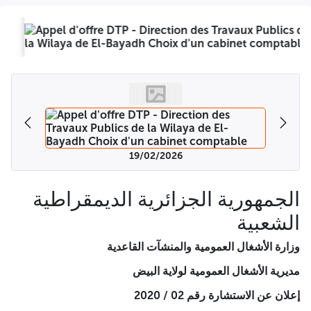
الكمي مملوه و ممضي ومختوم . يوضع ملف الترشح والعرض الثاني
والعرض المالي كل على حدى في ظرف مغلق ثم توضع الأظرفة
الثلاثة في ظرف لا يحضر إلا عبارة إلى السيد مدير الأشغال العمومية.
استشارة لا يفتح إلا من قبل لجنة فتح الأظرفة وتقييم العروض قصد :
اختيار مكتب محاسبة المهمة إنجاز المدينة المحاسبية لسنة 2024
الصالح القسم الوظيفي للأشغال العمومية (حصيرة العناد) تودع
العروض بمقر مديرية الأشغال العمومية لولاية البيض بعنوان - رأس
العين البيض الهاتف رقم 049612053 - و تودع في اليوم الأخير من
الأجل المحدد لتحضير العروض مدتها 18 أيام في ميقومه 2020 قبل
الساعة الثانية روالا تتم عملية فتح الأظرفة على الساعة 14:00 ما في
جلسة عامة و هذا بمقر مديرية الأشغال العمومية لولاية البيض،
والمتعهدين مدعوين لحضور جلسة فتح الأطرفة عن الوزير و يتلوين منه
19/02/2026
إمضاء السلم المصطلحات المسائل مدير الأشغال العمومية A -=-=-=-
الجمهورية الجزائرية الديمقراطية
الجمهورية الجزائرية الديمقراطية
الشعبية
الشعبية
وزارة الأشغال العمومية والمنشآت القاعدية
وزارة الأشغال العمومية والمنشآت القاعدية
مديرية الأشغال العمومية لولاية البيض
مديرية الأشغال العمومية لولاية البيض
إعلان
عن الاستشارة رقم 02 / 2020
إعلان
عن الاستشارة رقم 02 / 2020