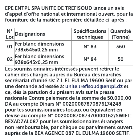
OUVERT
EPE ENTPL SPA UNITE DE TREFISOUD lance un avis
d'appel d'offre national et international ouvert, pour la
fourniture de la matière première détaillée ci-après :
N° APP001/FB/2026
N°
Spécifications
Quantité
EPE ENTPL SPA UNITE DE TREFISOUD lance un avis d'appel
Désignations
Lot
techniques
(Tonne)
d'offre national et international ouvert, pour la fourniture
de la matière première détaillée ci-après :
Fer blanc dimensions
01
N° 83
360
738x645x0,25 mm
N°
Spécifications
Quantité
Fer blanc dimensions
Désignations
02
N° 84
50
Lot
techniques
(Tonne)
938x645x0,25 mm
Fer blanc dimensions
Les soumissionnaires intéressés peuvent retirer le
01
N° 83
360
738x645x0,25 mm
cahier des charges auprès du Bureau des marchés
Fer blanc dimensions
secrétariat d'unité sis: Z.I. EL EULMA 19600 Sétif ou par
02
N° 84
50
938x645x0,25 mm
une demande adressée à:
unite.trefisoud@entpl.dz
et
Les soumissionnaires intéressés peuvent retirer le cahier
ce, dés la parution du présent avis sur la presse
des charges auprès du Bureau des marchés secrétariat
nationale Contre paiement de la somme de 50.000,00
d'unité sis: Z.I. EL EULMA 19600 Sétif ou par une demande
DA au compte Dinars N° 00200087870876174248
adressée à:
unite.trefisoud@entpl.dz
et ce, dés la parution
pour les soumissionnaires locaux ou équivalent en
du présent avis sur la presse nationale Contre paiement de
devise au compte N° 00200087087370000162/SWIFT:
la somme de 50.000,00 DA au compte Dinars N°
BEXADZAL087 pour les soumissionnaires étrangers
00200087870876174248 pour les soumissionnaires locaux
non remboursable, par chèque ou par virement ouvert
ou équivalent en devise au compte N°
auprès de la BEA AGENCE 087 EL EULMA 19600 SETIF.
00200087087370000162/SWIFT: BEXADZAL087 pour les