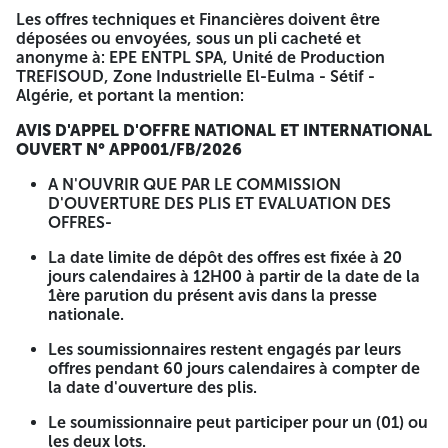
soumissionnaires étrangers non remboursable, par chèque
Les offres techniques et Financières doivent être
ou par virement ouvert auprès de la BEA AGENCE 087 EL
déposées ou envoyées, sous un pli cacheté et
EULMA 19600 SETIF.
anonyme à: EPE ENTPL SPA, Unité de Production
TREFISOUD, Zone Industrielle El-Eulma - Sétif -
Les offres techniques et Financières doivent être déposées
Algérie, et portant la mention:
ou envoyées, sous un pli cacheté et anonyme à: EPE
ENTPL SPA, Unité de Production TREFISOUD, Zone
AVIS D'APPEL D'OFFRE NATIONAL ET INTERNATIONAL
Industrielle El-Eulma - Sétif - Algérie, et portant la
OUVERT N° APP001/FB/2026
mention:
A N'OUVRIR QUE PAR LE COMMISSION
AVIS D'APPEL D'OFFRE NATIONAL ET INTERNATIONAL
D'OUVERTURE DES PLIS ET EVALUATION DES
OUVERT N° APP001/FB/2026
OFFRES-
A N'OUVRIR QUE PAR LE COMMISSION D'OUVERTURE
La date limite de dépôt des offres est fixée à 20
DES PLIS ET EVALUATION DES OFFRES-
jours calendaires à 12H00 à partir de la date de la
1ère parution du présent avis dans la presse
La date limite de dépôt des offres est fixée à 20 jours
nationale.
calendaires à 12H00 à partir de la date de la 1ère
parution du présent avis dans la presse nationale.
Les soumissionnaires restent engagés par leurs
offres pendant 60 jours calendaires à compter de
Les soumissionnaires restent engagés par leurs offres
la date d'ouverture des plis.
pendant 60 jours calendaires à compter de la date
d'ouverture des plis.
Le soumissionnaire peut participer pour un (01) ou
les deux lots.