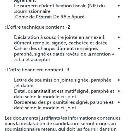
Agrément
Marchés au siège de « E.P.W. PROPREC MASCARA »
Le numéro d'identification fiscale (NIF) du
ADRESSE : Rue Sidi El Mazari- Cité La Gare - Mascara 29000,
soumissionnaire.
contre paiement de la somme de 5000 dinars au compte
Copie de l'Extrait De Rôle Apuré.
bancaire N°: 00500 470 401 769 2941 16 B. D.L MASCARA.
2- L'offre technique contient :
-Contenu du dossier de la soumission:
Déclaration à souscrire jointe en annexe 1
Les offres doivent comporter un dossier de candidature,
dûment remplie, signée, cachetée et datée
une offre technique et une offre financière.
Cahier des charges dûment renseigné,
paraphé, signé et datés revêtu de la mention «
Le dossier de candidature, l'offre technique et financière
Lu et accepter ».
sont insérés dans des enveloppes doivent être séparées et
cachetées, indiquant la dénomination de l'entreprise, la
3- L'offre financière contient :
référence et l'objet de l'avis de consultation ainsi que la
Lettre de soumission jointe signée, paraphée
mention « dossier de candidature », « offre technique » et «
et datée;
offre financière », selon le cas, Ces enveloppes sont mises
Détail quantitatif et estimatif signé, paraphé et
dans une autre enveloppe cachetée et anonyme,
daté selon le modèle ci-joint
comportant la mention « à n'ouvrir que par la commission
Bordereau des prix unitaires signé, paraphé et
d'ouverture des plis et d'évaluation des offres - Avis de
daté selon le modèle ci-joint
Consultation N°: 01/2026 + L'objet :
Les documents justifiants les informations contenues
PROJET : ADAPTATION DE LA GRILLE DES SALIARES AU
dans la déclaration de candidature seront exigés au
PROFIT DE I'EPIC PROPREC MASCARA
soumissionnaire retenu, qui doit les fournir dans un