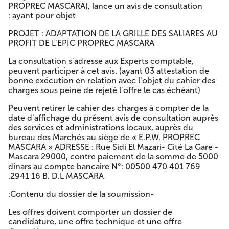
PROPREC MASCARA), lance un avis de consultation
paraphée et datée;Détail quantitatif et estimatif signé,
ayant pour objet :
paraphé et daté selon le modèle ci-jointBordereau des prix
unitaires signé, paraphé et daté selon le modèle ci-jointLes
PROJET : ADAPTATION DE LA GRILLE DES SALIARES AU
documents justifiants les informations contenues dans la
PROFIT DE L'EPIC PROPREC MASCARA
déclaration de candidature seront exigés au
soumissionnaire retenu, qui doit les fournir dans un délai
La consultation s'adresse aux Experts comptable,
maximum de dix (10) jours à compter de la date de
peuvent participer à cet avis. (ayant 03 attestation de
notification de sa sélection.Si les documents précités ne
bonne exécution en relation avec l'objet du cahier des
sont pas remis dans le délai requis ou s'il s'avère après leur
charges sous peine de rejeté l'offre le cas échéant)
remise qu'ils comportent des informations non conformes
à celles figurant dans la déclaration de candidature, l'offre
Peuvent retirer le cahier des charges à compter de la
concernée est écartée.La durée de préparation des offres
date d'affichage du présent avis de consultation auprès
est fixée à luit (08) jours, à compter de la date de
des services et administrations locaux, auprès du
l'affichage du présent avis.La date limite de dépôt des
bureau des Marchés au siège de « E.P.W. PROPREC
offres est fixée le Huitième (08 éme) jour, de 8:30 H jusqu'à
MASCARA » ADRESSE : Rue Sidi El Mazari- Cité La Gare -
12:00 h à compter de la date de l'affichage du présent
Mascara 29000, contre paiement de la somme de 5000
avis.Les soumissionnaires sont invités à assister à la séance
dinars au compte bancaire N°: 00500 470 401 769
d'ouverture des plis prévue au siège de « E.P.W. PROPREC
2941 16 B. D.L MASCARA.
MASCARA » Rue Sidi El Mazari- Cité La Gare - Mascara
29000, le Huitième (08 éme) jour à 12h15 à compter de la
-Contenu du dossier de la soumission:
date de l'affichage du présent avis.Si ce jour coïncide avec
un jour férié ou un jour de repos légal, la durée de
Les offres doivent comporter un dossier de
préparation des offres est prorogée jusqu'au jour ouvrable
candidature, une offre technique et une offre