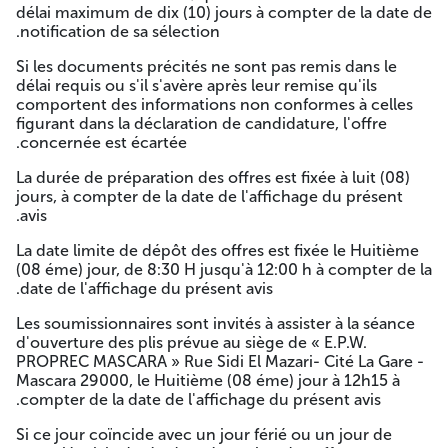
1- Le dossier de candidature contient :
délai maximum de dix (10) jours à compter de la date de
notification de sa sélection.
Déclaration de candidature jointe en annexe 1
dument remplie, signée, cachetée et datée.
Si les documents précités ne sont pas remis dans le
Déclaration de probité jointe en annexe 1 dument
délai requis ou s'il s'avère après leur remise qu'ils
remplie, signée, cachetée et datée.
comportent des informations non conformes à celles
Registre de Commerce Electronique ou Agrément
figurant dans la déclaration de candidature, l'offre
Le numéro d'identification fiscale (NIF) du
concernée est écartée.
soumissionnaire.
La durée de préparation des offres est fixée à luit (08)
Copie de l'Extrait De Rôle Apuré.
jours, à compter de la date de l'affichage du présent
2- L'offre technique contient :
avis.
Déclaration à souscrire jointe en annexe 1 dûment
La date limite de dépôt des offres est fixée le Huitième
remplie, signée, cachetée et datée
(08 éme) jour, de 8:30 H jusqu'à 12:00 h à compter de la
Cahier des charges dûment renseigné, paraphé,
date de l'affichage du présent avis.
signé et datés revêtu de la mention « Lu et
Les soumissionnaires sont invités à assister à la séance
accepter ».
d'ouverture des plis prévue au siège de « E.P.W.
3- L'offre financière contient :
PROPREC MASCARA » Rue Sidi El Mazari- Cité La Gare -
Mascara 29000, le Huitième (08 éme) jour à 12h15 à
Lettre de soumission jointe signée, paraphée et
compter de la date de l'affichage du présent avis.
datée;
Détail quantitatif et estimatif signé, paraphé et
Si ce jour coïncide avec un jour férié ou un jour de