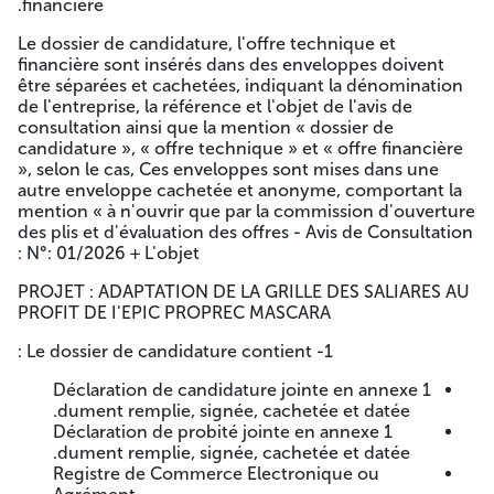
suivant.Les soumissionnaires resteront engagés par leurs
financière.
offres pendant une durée égale à la durée de préparation
Le dossier de candidature, l'offre technique et
des offres augmentée à 03 mois. A -=-=-=-
financière sont insérés dans des enveloppes doivent
être séparées et cachetées, indiquant la dénomination
AVIS DE CONSULTATION
de l'entreprise, la référence et l'objet de l'avis de
N°01/2026
consultation ainsi que la mention « dossier de
candidature », « offre technique » et « offre financière
», selon le cas, Ces enveloppes sont mises dans une
Nif N° 001529066372915
autre enveloppe cachetée et anonyme, comportant la
Le directeur général de l'entreprise publique de la wilaya de
mention « à n'ouvrir que par la commission d'ouverture
caractère industriel et commercial (E.P.W. PROPREC
des plis et d'évaluation des offres - Avis de Consultation
MASCARA), lance un avis de consultation ayant pour objet :
N°: 01/2026 + L'objet :
PROJET : ADAPTATION DE LA GRILLE DES SALIARES AU
PROJET : ADAPTATION DE LA GRILLE DES SALIARES AU
PROFIT DE L'EPIC PROPREC MASCARA
PROFIT DE I'EPIC PROPREC MASCARA
La consultation s'adresse aux Experts comptable, peuvent
1- Le dossier de candidature contient :
participer à cet avis. (ayant 03 attestation de bonne
Déclaration de candidature jointe en annexe 1
exécution en relation avec l'objet du cahier des charges
dument remplie, signée, cachetée et datée.
sous peine de rejeté l'offre le cas échéant)
Déclaration de probité jointe en annexe 1
Peuvent retirer le cahier des charges à compter de la date
dument remplie, signée, cachetée et datée.
d'affichage du présent avis de consultation auprès des
Registre de Commerce Electronique ou
services et administrations locaux, auprès du bureau des