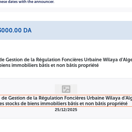
ura lieu en séance publique le jour de dépôt des offres à 11
these dates with the announcer.
nvités à assister) A -=-=-=-
NE DEMOCRATIQUE ET 
: 3000.00 DA
NES DE LA WILAYA D'ALGER, EPIC AGERFA
AVIS D'APPEL 
 la Wilaya d'Alger, EPIC AGERFA, lance un avis d'appel d'of
s la réalisation de l'inventaire physique des stocks de bie
des collectivités locales gérés par l'AGERFA, valorisation et
ional restreint en vertu des dispositions de l'article 39 de la
45 et 46 du décret présidentiel n° 15-247 du 16/09/2015. por
spécialisées dans les inventaires et les rapprochements ou 
25/12/2025
rticiper au présent appel d'offres.
ibilité, son offre sera rejetée