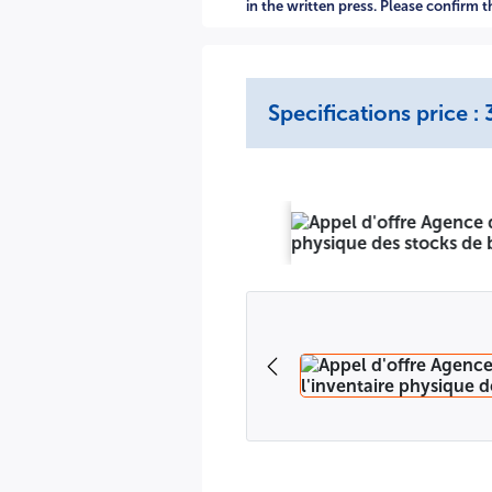
offres augmentées de trois (03) mois. L'ouverture des plis a
in the written press. Please confirm 
Aissa Ben Feddah Zeralda - Alger (les soumissionnaires sont i
REPUBLIQUE ALGERIEN
Specifications price 
WILAYA D'ALGER
AGENCE DE GESTION ET DE REGULATION FONCIERES URBAI
L'Agence de Gestion et de Régulation Foncières Urbaines de
relatif à :
Réalisation d'une mission d'accompagnement de l'AGERFA dan
ainsi que les biens immobiliers bâtis et non bâtis propriété 
Mode de passation
: Il s'agit d'un avis d'appel d'offres nat
relatives aux marchés publics ainsi que les articles : 42, 
du service public.
Conditions d'éligibilité
: Seules les entreprises publiques 
comptes, experts comptables, auditeurs), sont éligibles à pa
Si le soumissionnaire ne correspond pas aux conditions d'élig