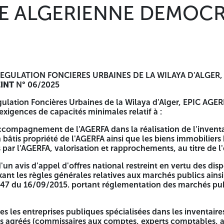
E ALGERIENNE DEMOCR
r le cahier des charges, contre paiement de 3 000,00 DA (Troi
 Feddah Zeralda - Alger Numéro d'identification fiscal :
 de candidature, offre technique et offre financier) à l'int
es.
ra que la mention suivante :
EGULATION FONCIERES URBAINES DE LA WILAYA D'ALGER,
INT
N° 06/2025
valuation des offres Avis d'Appel d'Offres National restrein
ulation Foncières Urbaines de la Wilaya d'Alger, EPIC AGER
s la réalisation de l'inventaire physique des stocks de bie
exigences de capacités minimales relatif à :
des collectivités locales gérés par l'AGERFA, valorisation et
accompagnement de l'AGERFA dans la réalisation de l'invent
ntionnés dans l'article 11 du cahier des charges « contenu
 bâtis propriété de l'AGERFA ainsi que les biens immobiliers 
préparation des offres au plus tard à 12H00. La durée de prépa
s par l'AGERFA, valorisation et rapprochements, au titre de l
d'offres dans le BOMOP ou la presse. La durée de validité des
 d'un avis d'appel d'offres national restreint en vertu des disp
eu en séance publique le jour de dépôt des offres à 11H30, a
ant les règles générales relatives aux marchés publics ainsi q
 à assister)
-247 du 16/09/2015. portant réglementation des marchés pub
es les entreprises publiques spécialisées dans les inventai
 agréés (commissaires aux comptes, experts comptables, aud