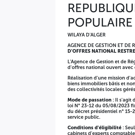
REPUBLIQU
Les candidats intéressés par le présent avis, peuvent retire
L'EPIC AGERFA Département Technique Boulevard Aissa Ben
POPULAIRE
L'offre doit être présentée sous triple plis fermés (dossier
réglementaires en vigueur prévues dans le cahier des charg
WILAYA D'ALGER
L'enveloppe extérieure devra être anonyme et ne comporte
AGENCE DE GESTION ET DE R
D'OFFRES NATIONAL RESTRE
à n'ouvrir que par la commission d'ouverture des plis et d'é
L'Agence de Gestion et de Rég
Réalisation d'une mission d'accompagnement de l'AGERFA dan
d'offres national ouvert avec 
ainsi que les biens immobiliers bâtis et non bâtis propriété 
Réalisation d'une mission d'
Le dossier de soumission doit comprendre les documents me
biens immobiliers bâtis et non
La date de dépôt des offres sera le dernier jour du délai de 
des collectivités locales géré
compter de la date de la 1ère publication de l'avis d'appel 
Mode de passation
: Il s'agit
augmentées de trois (03) mois. L'ouverture des plis aura li
loi N° 23-12 du 05/08/2023 fix
Ben Feddah Zeralda - Alger (les soumissionnaires sont invités
du décret présidentiel n° 15
service public.
Conditions d'éligibilité
: Seul
cabinets d'experts comptables