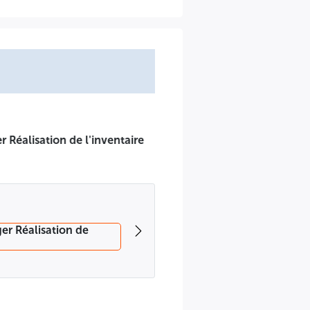
H30, au siège de la Direction de l'EPIC AGERFA - Boulevard
POPULAIRE
D'OFFRES NATIONAL RESTREINT
N° 06/2025
fres national ouvert avec exigences de capacités minimales
ns immobiliers bâtis et non bâtis propriété de l'AGERFA
 rapprochements, au titre de l'exercice 2025.
 loi N° 23-12 du 05/08/2023 fixant les règles générales
tant réglementation des marchés publics et des délégations
cabinets d'experts comptables agréés (commissaires aux